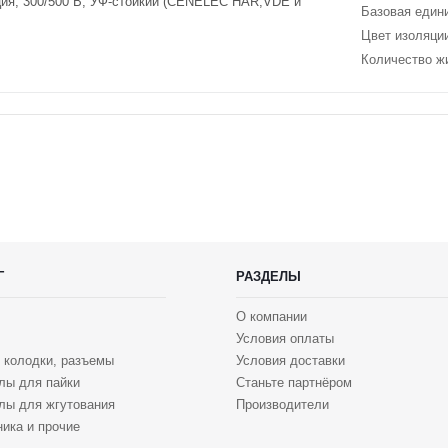
ция, 300/500 В, УФ-стойкий (CENELEC HAR,VDE и
Базовая един
Цвет изоляци
Количество ж
Г
РАЗДЕЛЫ
О компании
Условия оплаты
 колодки, разъемы
Условия доставки
лы для пайки
Станьте партнёром
лы для жгутования
Производители
ика и прочие