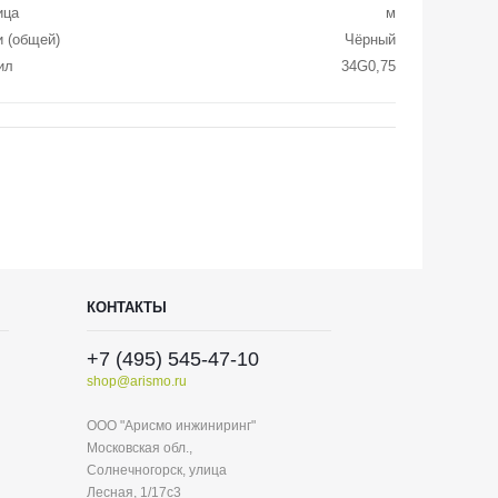
ица
м
и (общей)
Чёрный
ил
34G0,75
КОНТАКТЫ
+7 (495) 545-47-10
shop@arismo.ru
ООО "Арисмо инжиниринг"
Московская обл.,
Солнечногорск, улица
Лесная, 1/17с3