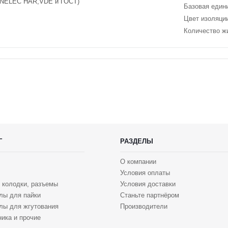
ENELEC HAR,VDE и ГОСТ)
Базовая един
Цвет изоляци
Количество ж
Г
РАЗДЕЛЫ
О компании
Условия оплаты
 колодки, разъемы
Условия доставки
лы для пайки
Станьте партнёром
лы для жгутования
Производители
ика и прочие