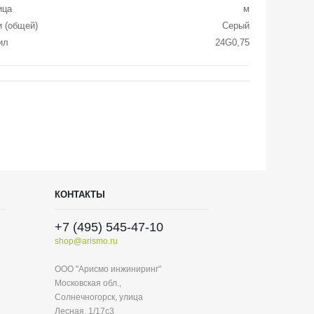
ица
м
и (общей)
Серый
ил
24G0,75
КОНТАКТЫ
+7 (495) 545-47-10
shop@arismo.ru
ООО "Арисмо инжиниринг"
Московская обл.,
Солнечногорск, улица
Лесная, 1/17с3