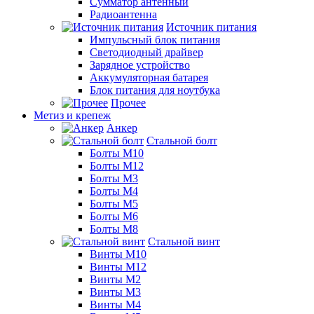
Сумматор антенный
Радиоантенна
Источник питания
Импульсный блок питания
Светодиодный драйвер
Зарядное устройство
Аккумуляторная батарея
Блок питания для ноутбука
Прочее
Метиз и крепеж
Анкер
Стальной болт
Болты М10
Болты М12
Болты М3
Болты М4
Болты М5
Болты М6
Болты М8
Стальной винт
Винты М10
Винты М12
Винты М2
Винты М3
Винты М4