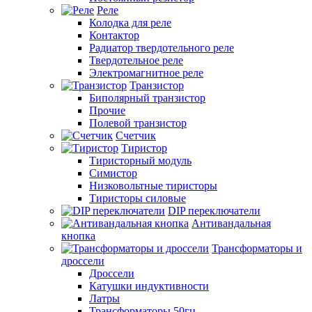
Реле
Колодка для реле
Контактор
Радиатор твердотельного реле
Твердотельное реле
Электромагнитное реле
Транзистор
Биполярный транзистор
Прочие
Полевой транзистор
Счетчик
Тиристор
Тиристорный модуль
Симистор
Низковольтные тиристоры
Тиристоры силовые
DIP переключатели
Антивандальная
кнопка
Трансформаторы и
дроссели
Дроссели
Катушки индуктивности
Латры
Трансформаторы 50гц