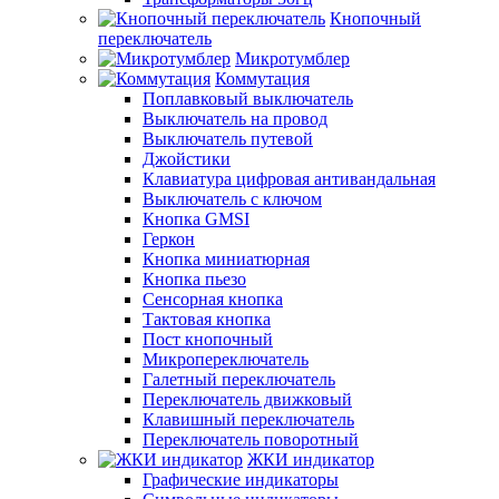
Кнопочный
переключатель
Микротумблер
Коммутация
Поплавковый выключатель
Выключатель на провод
Выключатель путевой
Джойстики
Клавиатура цифровая антивандальная
Выключатель с ключом
Кнопка GMSI
Геркон
Кнопка миниатюрная
Кнопка пьезо
Сенсорная кнопка
Тактовая кнопка
Пост кнопочный
Микропереключатель
Галетный переключатель
Переключатель движковый
Клавишный переключатель
Переключатель поворотный
ЖКИ индикатор
Графические индикаторы