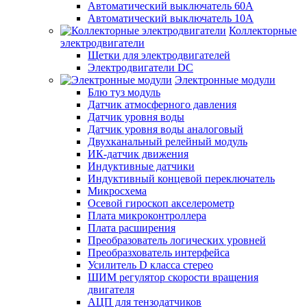
Автоматический выключатель 60А
Автоматический выключатель 10А
Коллекторные
электродвигатели
Щетки для электродвигателей
Электродвигатели DC
Электронные модули
Блю туз модуль
Датчик атмосферного давления
Датчик уровня воды
Датчик уровня воды аналоговый
Двухканальный релейный модуль
ИК-датчик движения
Индуктивные датчики
Индуктивный концевой переключатель
Микросхема
Осевой гироскоп акселерометр
Плата микроконтроллера
Плата расширения
Преобразователь логических уровней
Преобразхователь интерфейса
Усилитель D класса стерео
ШИМ регулятор скорости вращения
двигателя
АЦП для тензодатчиков