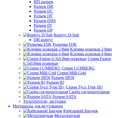
HD разъем
Разъем DB
Разъем DC
Разъем DF
Разъем DHS
Разъем DI
Разъем DP
Корпус D-Sub
DB корпус
Разъемы DJK
Клемма ножевая 2,8мм
Клемма ножевая 4,8мм
Серия Faston
6.3х0.8мм ножевые
Серия LUMBERG
Серия Milli Grid
Разъем SB50
Разъем RJ
Серия Tyco Type III+
Скоба соединительная
Разъем SATA
Уплотнители, заглушки
Материалы для жгутования
Кабельный Бандаж
Металлорукав