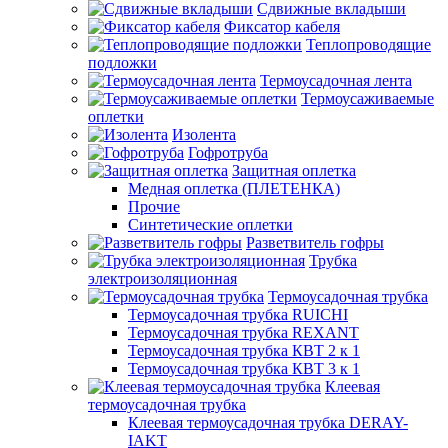
Сдвижные вкладыши
Фиксатор кабеля
Теплопроводящие
подложки
Термоусадочная лента
Термоусаживаемые
оплетки
Изолента
Гофротруба
Защитная оплетка
Медная оплетка (ПЛЕТЕНКА)
Прочие
Синтетические оплетки
Разветвитель гофры
Трубка
электроизоляционная
Термоусадочная трубка
Термоусадочная трубка RUICHI
Термоусадочная трубка REXANT
Термоусадочная трубка КВТ 2 к 1
Термоусадочная трубка КВТ 3 к 1
Клеевая
термоусадочная трубка
Клеевая термоусадочная трубка DERAY-
IAKT