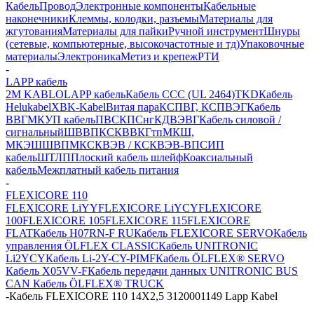
Кабель
Провод
Электронные компоненты
Кабельные
наконечники
Клеммы, колодки, разъемы
Материалы для
жгутования
Материалы для пайки
Ручной инструмент
Шнуры
(сетевые, компьютерные, высокочастотные и тд)
Упаковочные
материалы
Электроника
Метиз и крепеж
РТИ
-
LAPP кабель
2M KABLO
LAPP кабель
Кабель CCC (UL 2464)
TKD
Кабель
Helukabel
XBK-Kabel
Витая пара
КСПВГ, КСПВЭГ
Кабель
ВВГ
МКУП кабель
ПВС
КПСнг
КДВЭВГ
Кабель силовой /
сигнальный
ШВВП
КСКВВ
КГтп
МКШ,
МКЭШ
ШВПМ
КСКВЭВ / КСКВЭВ-ВП
СИП
кабель
ШТЛП
Плоский кабель шлейф
Коаксиальный
кабель
Межплатный кабель питания
-
FLEXICORE 110
FLEXICORE LiYY
FLEXICORE LiYCY
FLEXICORE
100
FLEXICORE 105
FLEXICORE 115
FLEXICORE
FLAT
Кабель H07RN-F RU
Кабель FLEXICORE SERVO
Кабель
управления ÖLFLEX CLASSIC
Кабель UNITRONIC
Li2YCY
Кабель Li-2Y-CY-PIMF
Кабель ÖLFLEX® SERVO
Кабель X05VV-F
Кабель передачи данных UNITRONIC BUS
CAN
Кабель ÖLFLEX® TRUCK
-
Кабель FLEXICORE 110 14X2,5 3120001149 Lapp Kabel