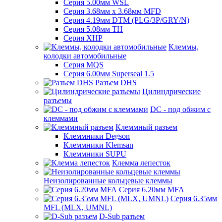
Серия 5.00мм WSL
Серия 3.68мм х 3.68мм MFD
Серия 4.19мм DTM (PLG/3P/GRY/N)
Серия 5.08мм TH
Серия XHP
Клеммы,
колодки автомобильные
Серия MQS
Серия 6.00мм Superseal 1.5
Разъем DHS
Цилиндрические
разъемы
DC - под обжим с
клеммами
Клеммный разъем
Клеммники Degson
Клеммники Klemsan
Клеммники SUPU
Клемма лепесток
Неизолированные кольцевые клеммы
Серия 6.20мм MFA
Серия 6.35мм
MFL (MLX, UMNL)
D-Sub разъем