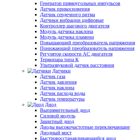
Генератор прямоугольных импульсов
Датчик прикосновения
Датчик сердечного ритма
Датчики вибрации цифровые
Контроллер шагового двигателя
Модуль датчика наклона
Модуль датчика пламени
Повышающий преобразователь напряжения
Понижающий преобразователь напряжения
Регулятор скорости AC двигателя
Термопара типа К
Ультразвуковой датчик расстояния
Датчики
Датчик газа
Датчик давления
Датчик наклона
Датчик расхода воды
Датчик температуры
Диод
Выпрямительный диод
Силовой модуль
Защитный диод
Диоды высокочастотные переключающие
Диодный мост
Быстровосстанавливающийся диод