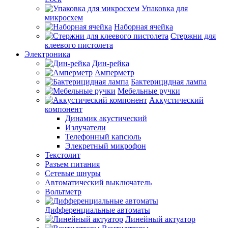
Упаковка для
микросхем
Наборная ячейка
Стержни для
клеевого пистолета
Электроника
Дин-рейка
Амперметр
Бактерицидная лампа
Мебельные ручки
Аккустический
компонент
Динамик акустический
Излучатели
Телефонный капсюль
Элекретный микрофон
Текстолит
Разъем питания
Сетевые шнуры
Автоматический выключатель
Вольтметр
Дифференциальные автоматы
Линейный актуатор