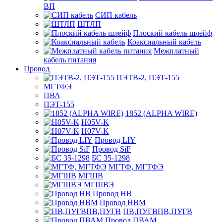
ВП
СИП кабель
ШТЛП
Плоский кабель шлейф
Коаксиальный кабель
Межплатный
кабель питания
Провод
ПЭТВ-2, ПЭТ-155
МГТФЭ
ПВА
ПЭТ-155
1852 (ALPHA WIRE)
H05V-K
H07V-K
Провод LIY
Провод SiF
БС 35-1298
МГТФ, МГТФЭ
МГШВ
МГШВЭ
Провод НВ
Провод НВМ
ПВ,ПУГВПВ,ПУГВ
Провод ПВАМ