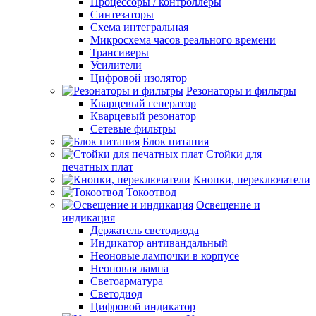
Процессоры / контроллеры
Синтезаторы
Схема интегральная
Микросхема часов реального времени
Трансиверы
Усилители
Цифровой изолятор
Резонаторы и фильтры
Кварцевый генератор
Кварцевый резонатор
Сетевые фильтры
Блок питания
Стойки для
печатных плат
Кнопки, переключатели
Токоотвод
Освещение и
индикация
Держатель светодиода
Индикатор антивандальный
Неоновые лампочки в корпусе
Неоновая лампа
Светоарматура
Светодиод
Цифровой индикатор