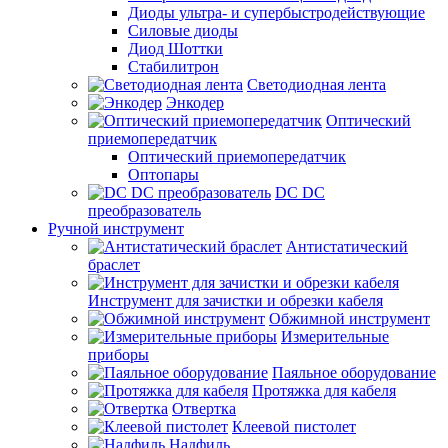
Диоды ультра- и супербыстродействующие
Силовые диоды
Диод Шоттки
Стабилитрон
Светодиодная лента
Энкодер
Оптический
приемопередатчик
Оптический приемопередатчик
Оптопары
DC DC
преобразователь
Ручной инструмент
Антистатический
браслет
Инструмент для зачистки и обрезки кабеля
Обжимной инструмент
Измерительные
приборы
Паяльное оборудование
Протяжка для кабеля
Отвертка
Клеевой пистолет
Надфиль