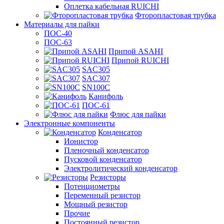
Оплетка кабельная RUICHI
Фторопластовая трубка
Материалы для пайки
ПОС-40
ПОС-63
Припой ASAHI
Припой RUICHI
SAC305
SAC307
SN100C
Канифоль
ПОС-61
Флюс для пайки
Электронные компоненты
Конденсатор
Ионистор
Пленочный конденсатор
Пусковой конденсатор
Электролитический конденсатор
Резисторы
Потенциометры
Переменный резистор
Мощный резистор
Прочие
Постоянный резистор