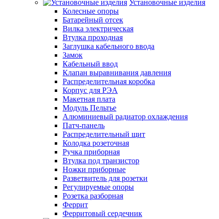
Установочные изделия
Колесные опоры
Батарейный отсек
Вилка электрическая
Втулка проходная
Заглушка кабельного ввода
Замок
Кабельный ввод
Клапан выравнивания давления
Распределительная коробка
Корпус для РЭА
Макетная плата
Модуль Пельтье
Алюминиевый радиатор охлаждения
Патч-панель
Распределительный щит
Колодка розеточная
Ручка приборная
Втулка под транзистор
Ножки приборные
Разветвитель для розетки
Регулируемые опоры
Розетка разборная
Феррит
Ферритовый сердечник