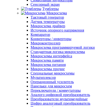
Символьные индикаторы
Сенсорный экран
Тумблеры
Микросхема
Тактовый генератор
Датчик температуры
Микросхема драйвер
Источник опорного напряжения
Компаратор
Конверторы / инверторы
Микроконтроллер
Микросхема программируемой логики
Стандартная логика микросхемы
Микросхемы интерфейса
Микросхема памяти
Микросхема питания
Микросхемы прочие
Специальные микросхемы
Мультиплексор
Операционный усилитель
Панельки для микросхем
Переключатели / коммутаторы
Аналого цифровой преобразователь
Преобразователи мультимедийные
Цифро аналоговый преобразователь