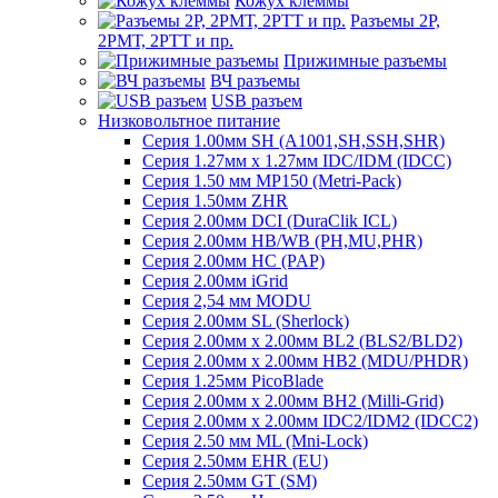
Кожух клеммы
Разъемы 2Р,
2РМТ, 2РТТ и пр.
Прижимные разъемы
ВЧ разъемы
USB разъем
Низковольтное питание
Серия 1.00мм SH (A1001,SH,SSH,SHR)
Серия 1.27мм x 1.27мм IDC/IDM (IDCC)
Серия 1.50 мм MP150 (Metri-Pack)
Серия 1.50мм ZHR
Серия 2.00мм DCI (DuraClik ICL)
Серия 2.00мм HB/WB (PH,MU,PHR)
Серия 2.00мм HC (PAP)
Серия 2.00мм iGrid
Серия 2,54 мм MODU
Серия 2.00мм SL (Sherlock)
Серия 2.00мм x 2.00мм BL2 (BLS2/BLD2)
Серия 2.00мм x 2.00мм HB2 (MDU/PHDR)
Серия 1.25мм PicoBlade
Серия 2.00мм х 2.00мм BH2 (Milli-Grid)
Серия 2.00мм х 2.00мм IDC2/IDM2 (IDCC2)
Серия 2.50 мм ML (Mni-Lock)
Серия 2.50мм EHR (EU)
Серия 2.50мм GT (SM)