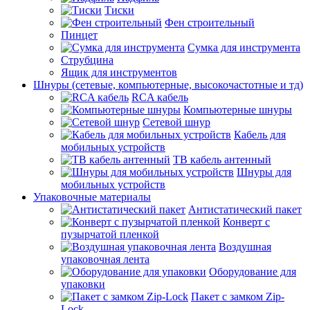
Тиски
Фен строительный
Пинцет
Сумка для инструмента
Струбцина
Ящик для инструментов
Шнуры (сетевые, компьютерные, высокочастотные и тд)
RCA кабель
Компьютерные шнуры
Сетевой шнур
Кабель для
мобильных устройств
ТВ кабель антенный
Шнуры для
мобильных устройств
Упаковочные материалы
Антистатический пакет
Конверт с
пузырчатой пленкой
Воздушная
упаковочная лента
Оборудование для
упаковки
Пакет с замком Zip-
Lock