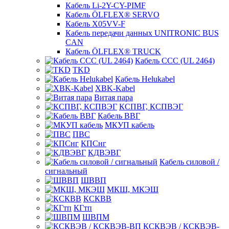
Кабель Li-2Y-CY-PIMF
Кабель ÖLFLEX® SERVO
Кабель X05VV-F
Кабель передачи данных UNITRONIC BUS
CAN
Кабель ÖLFLEX® TRUCK
Кабель CCC (UL 2464)
TKD
Кабель Helukabel
XBK-Kabel
Витая пара
КСПВГ, КСПВЭГ
Кабель ВВГ
МКУП кабель
ПВС
КПСнг
КДВЭВГ
Кабель силовой /
сигнальный
ШВВП
МКШ, МКЭШ
КСКВВ
КГтп
ШВПМ
КСКВЭВ / КСКВЭВ-