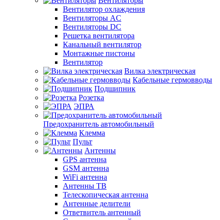
Вентиляторы
Вентилятор охлаждения
Вентиляторы AC
Вентиляторы DC
Решетка вентилятора
Канальный вентилятор
Монтажные пистоны
Вентилятор
Вилка электрическая
Кабельные гермовводы
Подшипник
Розетка
ЭПРА
Предохранитель автомобильный
Клемма
Пульт
Антенны
GPS антенна
GSM антенна
WiFi антенна
Антенны ТВ
Телескопическая антенна
Антенные делители
Ответвитель антенный