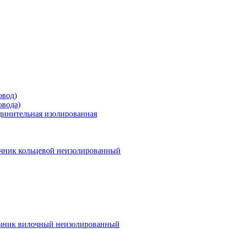
овод)
овода)
единительная изолированная
чник кольцевой неизолированный
чник вилочный неизолированный