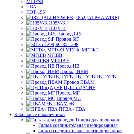
МГТФЭ
ПВА
ПЭТ-155
1852 (ALPHA WIRE)
H05V-K
H07V-K
Провод LIY
Провод SiF
БС 35-1298
МГТФ, МГТФЭ
МГШВ
МГШВЭ
Провод НВ
Провод НВМ
ПВ,ПУГВПВ,ПУГВ
Провод ПВАМ
ПуГПнг(A)-HF
Провод МГ
Провод МС
ПВАМЭВ
ПГВА / ПВА
Кабельные наконечники
Гильзы для проводов
Гильза соединительная изолированная
Гильза соединительная неизолированная