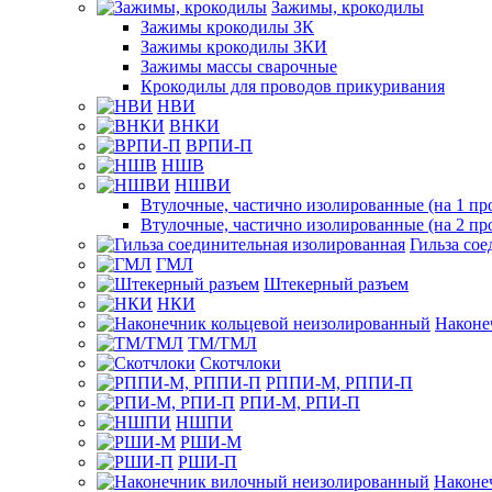
Зажимы, крокодилы
Зажимы крокодилы ЗК
Зажимы крокодилы ЗКИ
Зажимы массы сварочные
Крокодилы для проводов прикуривания
НВИ
ВНКИ
ВРПИ-П
НШВ
НШВИ
Втулочные, частично изолированные (на 1 пр
Втулочные, частично изолированные (на 2 пр
Гильза со
ГМЛ
Штекерный разъем
НКИ
Наконе
ТМ/ТМЛ
Скотчлоки
РППИ-М, РППИ-П
РПИ-М, РПИ-П
НШПИ
РШИ-М
РШИ-П
Наконе