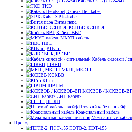
Кабель CCC (UL 2464)
TKD
Кабель Helukabel
XBK-Kabel
Витая пара
КСПВГ, КСПВЭГ
Кабель ВВГ
МКУП кабель
ПВС
КПСнг
КДВЭВГ
Кабель силовой / с
ШВВП
МКШ, МКЭШ
КСКВВ
КГтп
ШВПМ
КСКВЭВ / КСКВЭВ-В
СИП кабель
ШТЛП
Плоский кабель шлейф
Коаксиальный кабель
Межплатный кабель
Провод
ПЭТВ-2, ПЭТ-155