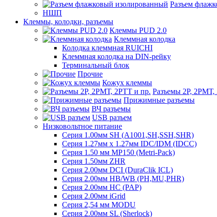
Разъем флаж
НШП
Клеммы, колодки, разъемы
Клеммы PUD 2.0
Клеммная колодка
Колодка клеммная RUICHI
Клеммная колодка на DIN-рейку
Терминальный блок
Прочие
Кожух клеммы
Разъемы 2Р, 2РМТ,
Прижимные разъемы
ВЧ разъемы
USB разъем
Низковольтное питание
Серия 1.00мм SH (A1001,SH,SSH,SHR)
Серия 1.27мм x 1.27мм IDC/IDM (IDCC)
Серия 1.50 мм MP150 (Metri-Pack)
Серия 1.50мм ZHR
Серия 2.00мм DCI (DuraClik ICL)
Серия 2.00мм HB/WB (PH,MU,PHR)
Серия 2.00мм HC (PAP)
Серия 2.00мм iGrid
Серия 2,54 мм MODU
Серия 2.00мм SL (Sherlock)