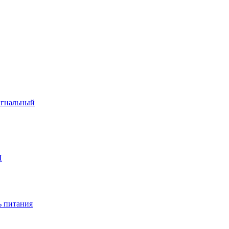
игнальный
П
 питания