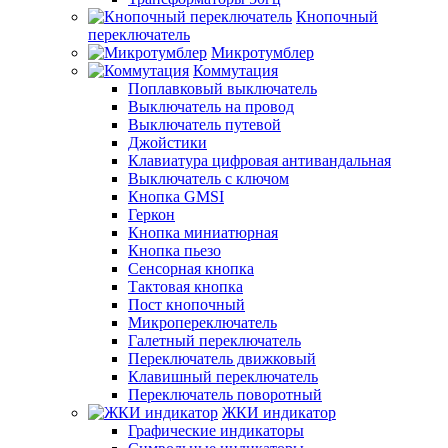
Кнопочный
переключатель
Микротумблер
Коммутация
Поплавковый выключатель
Выключатель на провод
Выключатель путевой
Джойстики
Клавиатура цифровая антивандальная
Выключатель с ключом
Кнопка GMSI
Геркон
Кнопка миниатюрная
Кнопка пьезо
Сенсорная кнопка
Тактовая кнопка
Пост кнопочный
Микропереключатель
Галетный переключатель
Переключатель движковый
Клавишный переключатель
Переключатель поворотный
ЖКИ индикатор
Графические индикаторы