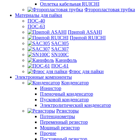
Оплетка кабельная RUICHI
Фторопластовая трубка
Материалы для пайки
ПОС-40
ПОС-63
Припой ASAHI
Припой RUICHI
SAC305
SAC307
SN100C
Канифоль
ПОС-61
Флюс для пайки
Электронные компоненты
Конденсатор
Ионистор
Пленочный конденсатор
Пусковой конденсатор
Электролитический конденсатор
Резисторы
Потенциометры
Переменный резистор
Мощный резистор
Прочие
Постоянный резистор