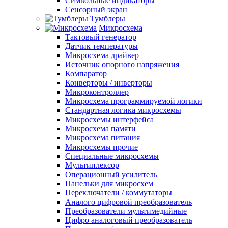
Символьные индикаторы
Сенсорный экран
Тумблеры
Микросхема
Тактовый генератор
Датчик температуры
Микросхема драйвер
Источник опорного напряжения
Компаратор
Конверторы / инверторы
Микроконтроллер
Микросхема программируемой логики
Стандартная логика микросхемы
Микросхемы интерфейса
Микросхема памяти
Микросхема питания
Микросхемы прочие
Специальные микросхемы
Мультиплексор
Операционный усилитель
Панельки для микросхем
Переключатели / коммутаторы
Аналого цифровой преобразователь
Преобразователи мультимедийные
Цифро аналоговый преобразователь