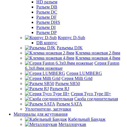
HD разъем
Разъем DB
Разъем DC
Разъем DF
Разъем DHS
Разъем DI
Разъем DP
Корпус D-Sub
DB корпус
Разъемы DJK
Клемма ножевая 2,8мм
Клемма ножевая 4,8мм
Серия Faston
6.3х0.8мм ножевые
Серия LUMBERG
Серия Milli Grid
Разъем SB50
Разъем RJ
Серия Tyco Type III+
Скоба соединительная
Разъем SATA
Уплотнители, заглушки
Материалы для жгутования
Кабельный Бандаж
Металлорукав