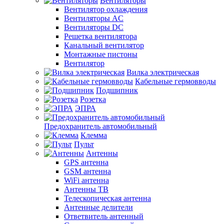
Вентиляторы
Вентилятор охлаждения
Вентиляторы AC
Вентиляторы DC
Решетка вентилятора
Канальный вентилятор
Монтажные пистоны
Вентилятор
Вилка электрическая
Кабельные гермовводы
Подшипник
Розетка
ЭПРА
Предохранитель автомобильный
Клемма
Пульт
Антенны
GPS антенна
GSM антенна
WiFi антенна
Антенны ТВ
Телескопическая антенна
Антенные делители
Ответвитель антенный