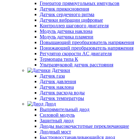
Генератор прямоугольных импульсов
Датчик прикосновения
Датчик сердечного ритма
Датчики вибрации цифровые
Контроллер шагового двигателя
Модуль датчика наклона
Модуль датчика пламени
Повышающий преобразователь напряжения
Понижающий преобразователь напряжения
Регулятор скорости AC двигателя
Термопара типа К
Ультразвуковой датчик расстояния
Датчики
Датчик газа
Датчик давления
Датчик наклона
Датчик расхода воды
Датчик температуры
Диод
Выпрямительный диод
Силовой модуль
Защитный диод
Диоды высокочастотные переключающие
Диодный мост
Быстровосстанавливающийся диод