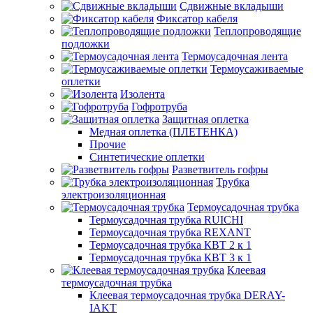
Сдвижные вкладыши
Фиксатор кабеля
Теплопроводящие
подложки
Термоусадочная лента
Термоусаживаемые
оплетки
Изолента
Гофротруба
Защитная оплетка
Медная оплетка (ПЛЕТЕНКА)
Прочие
Синтетические оплетки
Разветвитель гофры
Трубка
электроизоляционная
Термоусадочная трубка
Термоусадочная трубка RUICHI
Термоусадочная трубка REXANT
Термоусадочная трубка КВТ 2 к 1
Термоусадочная трубка КВТ 3 к 1
Клеевая
термоусадочная трубка
Клеевая термоусадочная трубка DERAY-
IAKT