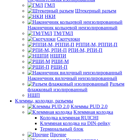
ГМЛ
Штекерный разъем
НКИ
Наконечник кольцевой неизолированный
ТМ/ТМЛ
Скотчлоки
РППИ-М, РППИ-П
РПИ-М, РПИ-П
НШПИ
РШИ-М
РШИ-П
Наконечник вилочный неизолированный
Разъем
флажковый изолированный
НШП
Клеммы, колодки, разъемы
Клеммы PUD 2.0
Клеммная колодка
Колодка клеммная RUICHI
Клеммная колодка на DIN-рейку
Терминальный блок
Прочие