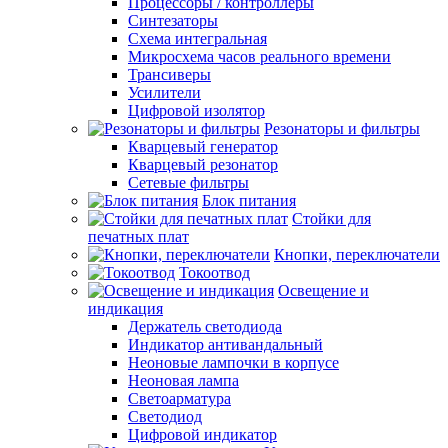
Процессоры / контроллеры
Синтезаторы
Схема интегральная
Микросхема часов реального времени
Трансиверы
Усилители
Цифровой изолятор
Резонаторы и фильтры
Кварцевый генератор
Кварцевый резонатор
Сетевые фильтры
Блок питания
Стойки для
печатных плат
Кнопки, переключатели
Токоотвод
Освещение и
индикация
Держатель светодиода
Индикатор антивандальный
Неоновые лампочки в корпусе
Неоновая лампа
Светоарматура
Светодиод
Цифровой индикатор