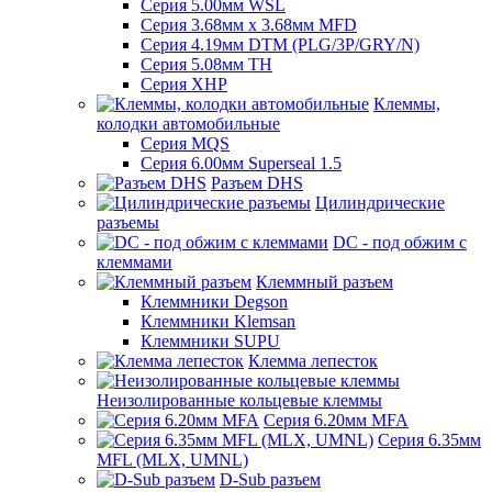
Серия 5.00мм WSL
Серия 3.68мм х 3.68мм MFD
Серия 4.19мм DTM (PLG/3P/GRY/N)
Серия 5.08мм TH
Серия XHP
Клеммы,
колодки автомобильные
Серия MQS
Серия 6.00мм Superseal 1.5
Разъем DHS
Цилиндрические
разъемы
DC - под обжим с
клеммами
Клеммный разъем
Клеммники Degson
Клеммники Klemsan
Клеммники SUPU
Клемма лепесток
Неизолированные кольцевые клеммы
Серия 6.20мм MFA
Серия 6.35мм
MFL (MLX, UMNL)
D-Sub разъем