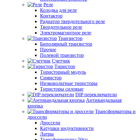
Реле
Колодка для реле
Контактор
Радиатор твердотельного реле
Твердотельное реле
Электромагнитное реле
Транзистор
Биполярный транзистор
Прочие
Полевой транзистор
Счетчик
Тиристор
Тиристорный модуль
Симистор
Низковольтные тиристоры
Тиристоры силовые
DIP переключатели
Антивандальная
кнопка
Трансформаторы и
дроссели
Дроссели
Катушки индуктивности
Латры
Трансформаторы 50гц