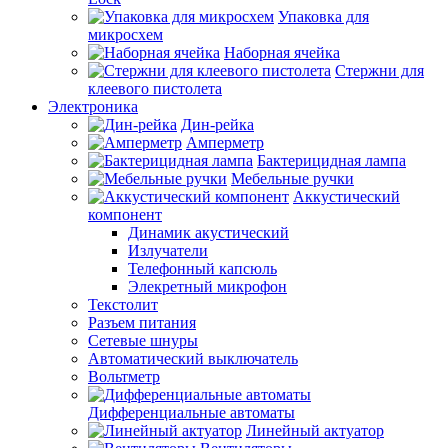
Упаковка для
микросхем
Наборная ячейка
Стержни для
клеевого пистолета
Электроника
Дин-рейка
Амперметр
Бактерицидная лампа
Мебельные ручки
Аккустический
компонент
Динамик акустический
Излучатели
Телефонный капсюль
Элекретный микрофон
Текстолит
Разъем питания
Сетевые шнуры
Автоматический выключатель
Вольтметр
Дифференциальные автоматы
Линейный актуатор