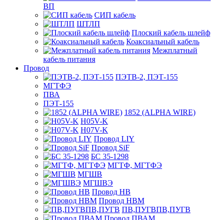
ВП
СИП кабель
ШТЛП
Плоский кабель шлейф
Коаксиальный кабель
Межплатный
кабель питания
Провод
ПЭТВ-2, ПЭТ-155
МГТФЭ
ПВА
ПЭТ-155
1852 (ALPHA WIRE)
H05V-K
H07V-K
Провод LIY
Провод SiF
БС 35-1298
МГТФ, МГТФЭ
МГШВ
МГШВЭ
Провод НВ
Провод НВМ
ПВ,ПУГВПВ,ПУГВ
Провод ПВАМ