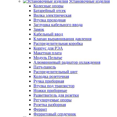
Установочные изделия
Колесные опоры
Батарейный отсек
Вилка электрическая
Втулка проходная
Заглушка кабельного ввода
Замок
Кабельный ввод
Клапан выравнивания давления
Распределительная коробка
Корпус для РЭА
Макетная плата
Модуль Пельтье
Алюминиевый радиатор охлаждения
Патч-панель
Распределительный щит
Колодка розеточная
Ручка приборная
Втулка под транзистор
Ножки приборные
Разветвитель для розетки
Регулируемые опоры
Розетка разборная
Феррит
Ферритовый сердечник