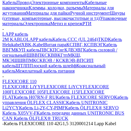
Кабель
Провод
Электронные компоненты
Кабельные
наконечники
Клеммы, колодки, разъемы
Материалы для
жгутования
Материалы для пайки
Ручной инструмент
Шнуры
(сетевые, компьютерные, высокочастотные и тд)
Упаковочные
материалы
Электроника
Метиз и крепеж
РТИ
-
LAPP кабель
2M KABLO
LAPP кабель
Кабель CCC (UL 2464)
TKD
Кабель
Helukabel
XBK-Kabel
Витая пара
КСПВГ, КСПВЭГ
Кабель
ВВГ
МКУП кабель
ПВС
КПСнг
КДВЭВГ
Кабель силовой /
сигнальный
ШВВП
КСКВВ
КГтп
МКШ,
МКЭШ
ШВПМ
КСКВЭВ / КСКВЭВ-ВП
СИП
кабель
ШТЛП
Плоский кабель шлейф
Коаксиальный
кабель
Межплатный кабель питания
-
FLEXICORE 110
FLEXICORE LiYY
FLEXICORE LiYCY
FLEXICORE
100
FLEXICORE 105
FLEXICORE 115
FLEXICORE
FLAT
Кабель H07RN-F RU
Кабель FLEXICORE SERVO
Кабель
управления ÖLFLEX CLASSIC
Кабель UNITRONIC
Li2YCY
Кабель Li-2Y-CY-PIMF
Кабель ÖLFLEX® SERVO
Кабель X05VV-F
Кабель передачи данных UNITRONIC BUS
CAN
Кабель ÖLFLEX® TRUCK
-
Кабель FLEXICORE 110 42G1,5 3120001214 Lapp Kabel