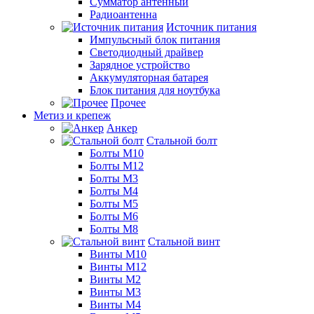
Сумматор антенный
Радиоантенна
Источник питания
Импульсный блок питания
Светодиодный драйвер
Зарядное устройство
Аккумуляторная батарея
Блок питания для ноутбука
Прочее
Метиз и крепеж
Анкер
Стальной болт
Болты М10
Болты М12
Болты М3
Болты М4
Болты М5
Болты М6
Болты М8
Стальной винт
Винты М10
Винты М12
Винты М2
Винты М3
Винты М4