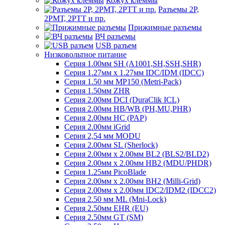
Кожух клеммы
Разъемы 2Р,
2РМТ, 2РТТ и пр.
Прижимные разъемы
ВЧ разъемы
USB разъем
Низковольтное питание
Серия 1.00мм SH (A1001,SH,SSH,SHR)
Серия 1.27мм x 1.27мм IDC/IDM (IDCC)
Серия 1.50 мм MP150 (Metri-Pack)
Серия 1.50мм ZHR
Серия 2.00мм DCI (DuraClik ICL)
Серия 2.00мм HB/WB (PH,MU,PHR)
Серия 2.00мм HC (PAP)
Серия 2.00мм iGrid
Серия 2,54 мм MODU
Серия 2.00мм SL (Sherlock)
Серия 2.00мм x 2.00мм BL2 (BLS2/BLD2)
Серия 2.00мм x 2.00мм HB2 (MDU/PHDR)
Серия 1.25мм PicoBlade
Серия 2.00мм х 2.00мм BH2 (Milli-Grid)
Серия 2.00мм х 2.00мм IDC2/IDM2 (IDCC2)
Серия 2.50 мм ML (Mni-Lock)
Серия 2.50мм EHR (EU)
Серия 2.50мм GT (SM)