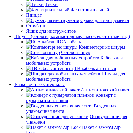
Тиски
Фен строительный
Пинцет
Сумка для инструмента
Струбцина
Ящик для инструментов
Шнуры (сетевые, компьютерные, высокочастотные и тд)
RCA кабель
Компьютерные шнуры
Сетевой шнур
Кабель для
мобильных устройств
ТВ кабель антенный
Шнуры для
мобильных устройств
Упаковочные материалы
Антистатический пакет
Конверт с
пузырчатой пленкой
Воздушная
упаковочная лента
Оборудование для
упаковки
Пакет с замком Zip-
Lock