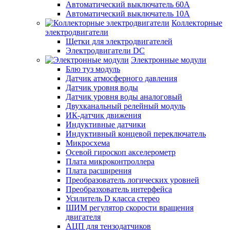
Автоматический выключатель 60А
Автоматический выключатель 10А
Коллекторные
электродвигатели
Щетки для электродвигателей
Электродвигатели DC
Электронные модули
Блю туз модуль
Датчик атмосферного давления
Датчик уровня воды
Датчик уровня воды аналоговый
Двухканальный релейный модуль
ИК-датчик движения
Индуктивные датчики
Индуктивный концевой переключатель
Микросхема
Осевой гироскоп акселерометр
Плата микроконтроллера
Плата расширения
Преобразователь логических уровней
Преобразхователь интерфейса
Усилитель D класса стерео
ШИМ регулятор скорости вращения
двигателя
АЦП для тензодатчиков