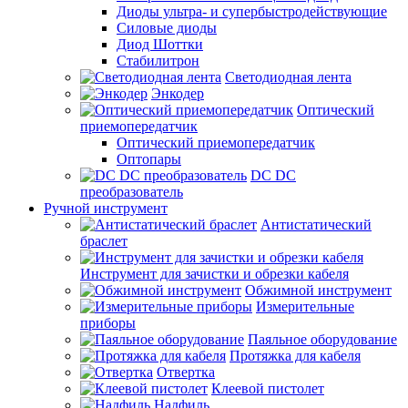
Диоды ультра- и супербыстродействующие
Силовые диоды
Диод Шоттки
Стабилитрон
Светодиодная лента
Энкодер
Оптический
приемопередатчик
Оптический приемопередатчик
Оптопары
DC DC
преобразователь
Ручной инструмент
Антистатический
браслет
Инструмент для зачистки и обрезки кабеля
Обжимной инструмент
Измерительные
приборы
Паяльное оборудование
Протяжка для кабеля
Отвертка
Клеевой пистолет
Надфиль