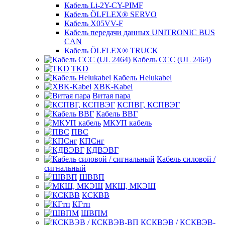
Кабель Li-2Y-CY-PIMF
Кабель ÖLFLEX® SERVO
Кабель X05VV-F
Кабель передачи данных UNITRONIC BUS
CAN
Кабель ÖLFLEX® TRUCK
Кабель CCC (UL 2464)
TKD
Кабель Helukabel
XBK-Kabel
Витая пара
КСПВГ, КСПВЭГ
Кабель ВВГ
МКУП кабель
ПВС
КПСнг
КДВЭВГ
Кабель силовой /
сигнальный
ШВВП
МКШ, МКЭШ
КСКВВ
КГтп
ШВПМ
КСКВЭВ / КСКВЭВ-