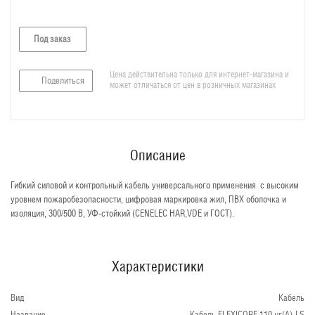
Под заказ
Цена действительна только для интернет-магазина и
Поделиться
может отличаться от цен в розничных магазинах
Описание
Гибкий силовой и контрольный кабель универсального применения с высоким
уровнем пожаробезопасности, цифровая маркировка жил, ПВХ оболочка и
изоляция, 300/500 В, УФ-стойкий (CENELEC HAR,VDE и ГОСТ).
Характеристики
Вид
Кабель
Название
Кабель FLEXICORE 110 нг(А)-LS