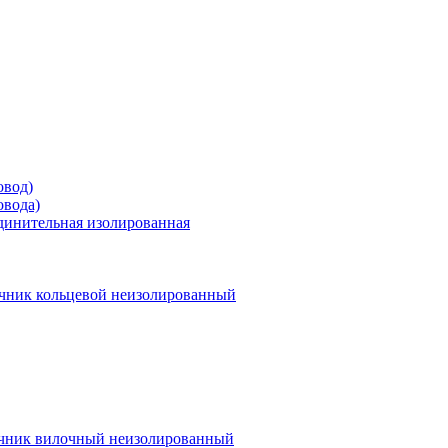
овод)
овода)
единительная изолированная
чник кольцевой неизолированный
чник вилочный неизолированный