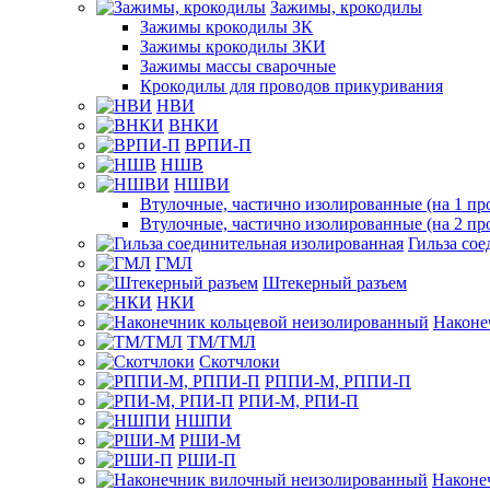
Зажимы, крокодилы
Зажимы крокодилы ЗК
Зажимы крокодилы ЗКИ
Зажимы массы сварочные
Крокодилы для проводов прикуривания
НВИ
ВНКИ
ВРПИ-П
НШВ
НШВИ
Втулочные, частично изолированные (на 1 пр
Втулочные, частично изолированные (на 2 пр
Гильза со
ГМЛ
Штекерный разъем
НКИ
Наконе
ТМ/ТМЛ
Скотчлоки
РППИ-М, РППИ-П
РПИ-М, РПИ-П
НШПИ
РШИ-М
РШИ-П
Наконе