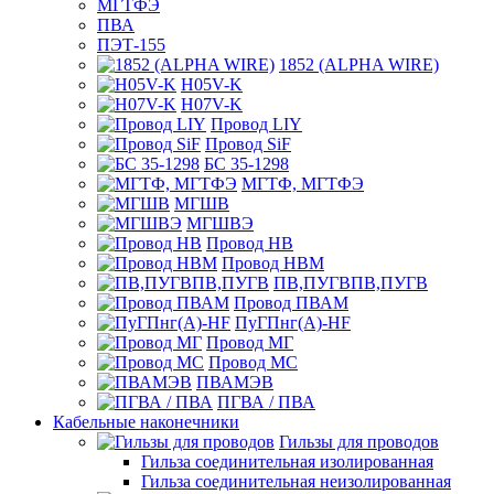
МГТФЭ
ПВА
ПЭТ-155
1852 (ALPHA WIRE)
H05V-K
H07V-K
Провод LIY
Провод SiF
БС 35-1298
МГТФ, МГТФЭ
МГШВ
МГШВЭ
Провод НВ
Провод НВМ
ПВ,ПУГВПВ,ПУГВ
Провод ПВАМ
ПуГПнг(A)-HF
Провод МГ
Провод МС
ПВАМЭВ
ПГВА / ПВА
Кабельные наконечники
Гильзы для проводов
Гильза соединительная изолированная
Гильза соединительная неизолированная