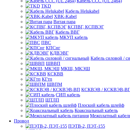
Кабель CCC (UL 2464)
TKD
Кабель Helukabel
XBK-Kabel
Витая пара
КСПВГ, КСПВЭГ
Кабель ВВГ
МКУП кабель
ПВС
КПСнг
КДВЭВГ
Кабель силовой / с
ШВВП
МКШ, МКЭШ
КСКВВ
КГтп
ШВПМ
КСКВЭВ / КСКВЭВ-В
СИП кабель
ШТЛП
Плоский кабель шлейф
Коаксиальный кабель
Межплатный кабель
Провод
ПЭТВ-2, ПЭТ-155