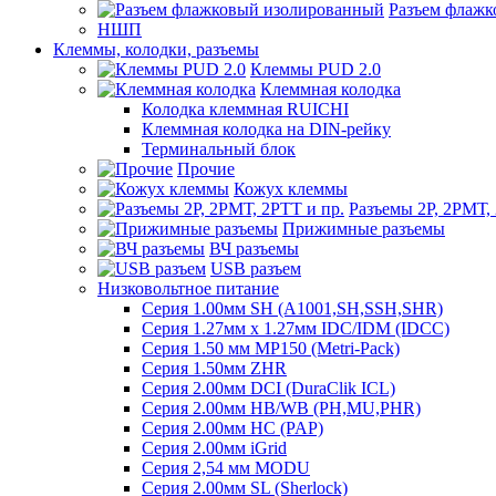
Разъем флаж
НШП
Клеммы, колодки, разъемы
Клеммы PUD 2.0
Клеммная колодка
Колодка клеммная RUICHI
Клеммная колодка на DIN-рейку
Терминальный блок
Прочие
Кожух клеммы
Разъемы 2Р, 2РМТ,
Прижимные разъемы
ВЧ разъемы
USB разъем
Низковольтное питание
Серия 1.00мм SH (A1001,SH,SSH,SHR)
Серия 1.27мм x 1.27мм IDC/IDM (IDCC)
Серия 1.50 мм MP150 (Metri-Pack)
Серия 1.50мм ZHR
Серия 2.00мм DCI (DuraClik ICL)
Серия 2.00мм HB/WB (PH,MU,PHR)
Серия 2.00мм HC (PAP)
Серия 2.00мм iGrid
Серия 2,54 мм MODU
Серия 2.00мм SL (Sherlock)