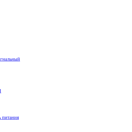
игнальный
П
 питания