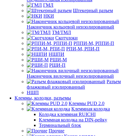
ГМЛ
Штекерный разъем
НКИ
Наконечник кольцевой неизолированный
ТМ/ТМЛ
Скотчлоки
РППИ-М, РППИ-П
РПИ-М, РПИ-П
НШПИ
РШИ-М
РШИ-П
Наконечник вилочный неизолированный
Разъем
флажковый изолированный
НШП
Клеммы, колодки, разъемы
Клеммы PUD 2.0
Клеммная колодка
Колодка клеммная RUICHI
Клеммная колодка на DIN-рейку
Терминальный блок
Прочие