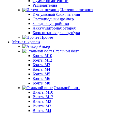
Сумматор антенный
Радиоантенна
Источник питания
Импульсный блок питания
Светодиодный драйвер
Зарядное устройство
Аккумуляторная батарея
Блок питания для ноутбука
Прочее
Метиз и крепеж
Анкер
Стальной болт
Болты М10
Болты М12
Болты М3
Болты М4
Болты М5
Болты М6
Болты М8
Стальной винт
Винты М10
Винты М12
Винты М2
Винты М3
Винты М4