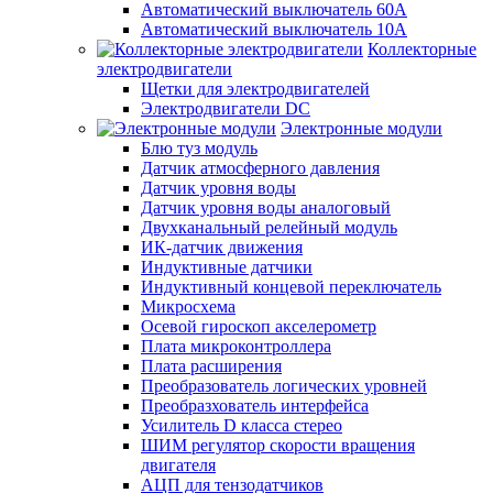
Автоматический выключатель 60А
Автоматический выключатель 10А
Коллекторные
электродвигатели
Щетки для электродвигателей
Электродвигатели DC
Электронные модули
Блю туз модуль
Датчик атмосферного давления
Датчик уровня воды
Датчик уровня воды аналоговый
Двухканальный релейный модуль
ИК-датчик движения
Индуктивные датчики
Индуктивный концевой переключатель
Микросхема
Осевой гироскоп акселерометр
Плата микроконтроллера
Плата расширения
Преобразователь логических уровней
Преобразхователь интерфейса
Усилитель D класса стерео
ШИМ регулятор скорости вращения
двигателя
АЦП для тензодатчиков