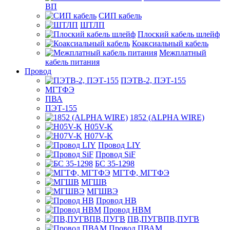
ВП
СИП кабель
ШТЛП
Плоский кабель шлейф
Коаксиальный кабель
Межплатный
кабель питания
Провод
ПЭТВ-2, ПЭТ-155
МГТФЭ
ПВА
ПЭТ-155
1852 (ALPHA WIRE)
H05V-K
H07V-K
Провод LIY
Провод SiF
БС 35-1298
МГТФ, МГТФЭ
МГШВ
МГШВЭ
Провод НВ
Провод НВМ
ПВ,ПУГВПВ,ПУГВ
Провод ПВАМ