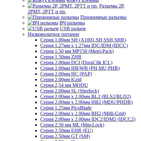
Кожух клеммы
Разъемы 2Р,
2РМТ, 2РТТ и пр.
Прижимные разъемы
ВЧ разъемы
USB разъем
Низковольтное питание
Серия 1.00мм SH (A1001,SH,SSH,SHR)
Серия 1.27мм x 1.27мм IDC/IDM (IDCC)
Серия 1.50 мм MP150 (Metri-Pack)
Серия 1.50мм ZHR
Серия 2.00мм DCI (DuraClik ICL)
Серия 2.00мм HB/WB (PH,MU,PHR)
Серия 2.00мм HC (PAP)
Серия 2.00мм iGrid
Серия 2,54 мм MODU
Серия 2.00мм SL (Sherlock)
Серия 2.00мм x 2.00мм BL2 (BLS2/BLD2)
Серия 2.00мм x 2.00мм HB2 (MDU/PHDR)
Серия 1.25мм PicoBlade
Серия 2.00мм х 2.00мм BH2 (Milli-Grid)
Серия 2.00мм х 2.00мм IDC2/IDM2 (IDCC2)
Серия 2.50 мм ML (Mni-Lock)
Серия 2.50мм EHR (EU)
Серия 2.50мм GT (SM)