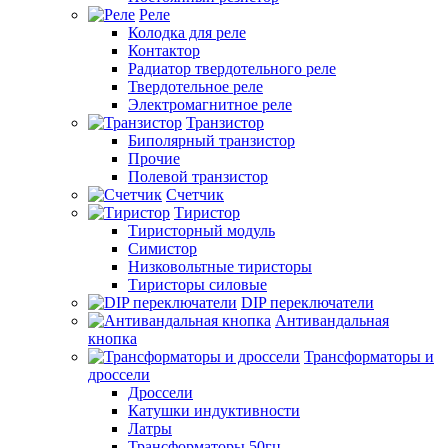
Реле
Колодка для реле
Контактор
Радиатор твердотельного реле
Твердотельное реле
Электромагнитное реле
Транзистор
Биполярный транзистор
Прочие
Полевой транзистор
Счетчик
Тиристор
Тиристорный модуль
Симистор
Низковольтные тиристоры
Тиристоры силовые
DIP переключатели
Антивандальная
кнопка
Трансформаторы и
дроссели
Дроссели
Катушки индуктивности
Латры
Трансформаторы 50гц