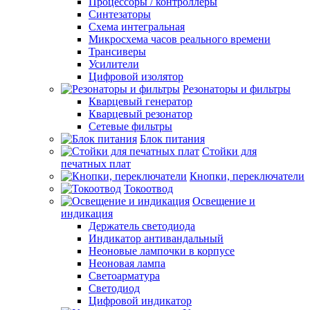
Процессоры / контроллеры
Синтезаторы
Схема интегральная
Микросхема часов реального времени
Трансиверы
Усилители
Цифровой изолятор
Резонаторы и фильтры
Кварцевый генератор
Кварцевый резонатор
Сетевые фильтры
Блок питания
Стойки для
печатных плат
Кнопки, переключатели
Токоотвод
Освещение и
индикация
Держатель светодиода
Индикатор антивандальный
Неоновые лампочки в корпусе
Неоновая лампа
Светоарматура
Светодиод
Цифровой индикатор