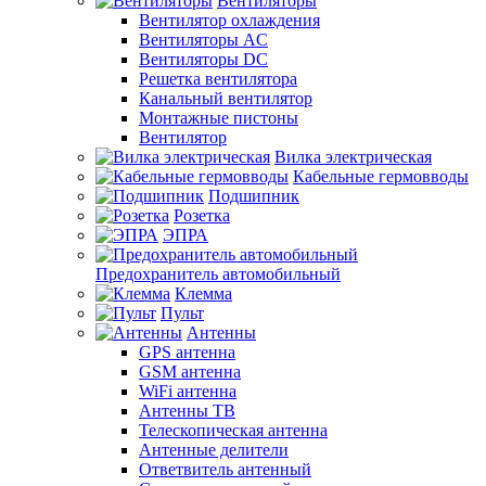
Вентиляторы
Вентилятор охлаждения
Вентиляторы AC
Вентиляторы DC
Решетка вентилятора
Канальный вентилятор
Монтажные пистоны
Вентилятор
Вилка электрическая
Кабельные гермовводы
Подшипник
Розетка
ЭПРА
Предохранитель автомобильный
Клемма
Пульт
Антенны
GPS антенна
GSM антенна
WiFi антенна
Антенны ТВ
Телескопическая антенна
Антенные делители
Ответвитель антенный