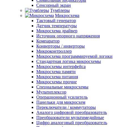
Символьные индикаторы
Сенсорный экран
Тумблеры
Микросхема
Тактовый генератор
Датчик температуры
Микросхема драйвер
Источник опорного напряжения
Компаратор
Конверторы / инверторы
Микроконтроллер
Микросхема программируемой логики
Стандартная логика микросхемы
Микросхемы интерфейса
Микросхема памяти
Микросхема питания
Микросхемы прочие
Специальные микросхемы
Мультиплексор
Операционный усилитель
Панельки для микросхем
Переключатели / коммутаторы
Аналого цифровой преобразователь
Преобразователи мультимедийные
Цифро аналоговый преобразователь