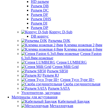
HD разъем
Разъем DB
Разъем DC
Разъем DF
Разъем DHS
Разъем DI
Разъем DP
Корпус D-Sub
DB корпус
Разъемы DJK
Клемма ножевая 2,8мм
Клемма ножевая 4,8мм
Серия Faston
6.3х0.8мм ножевые
Серия LUMBERG
Серия Milli Grid
Разъем SB50
Разъем RJ
Серия Tyco Type III+
Скоба соединительная
Разъем SATA
Уплотнители, заглушки
Материалы для жгутования
Кабельный Бандаж
Металлорукав