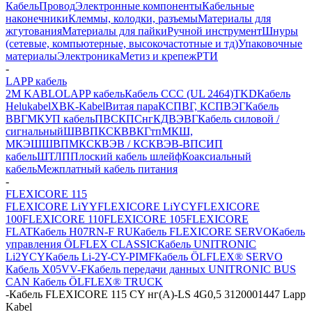
Кабель
Провод
Электронные компоненты
Кабельные
наконечники
Клеммы, колодки, разъемы
Материалы для
жгутования
Материалы для пайки
Ручной инструмент
Шнуры
(сетевые, компьютерные, высокочастотные и тд)
Упаковочные
материалы
Электроника
Метиз и крепеж
РТИ
-
LAPP кабель
2M KABLO
LAPP кабель
Кабель CCC (UL 2464)
TKD
Кабель
Helukabel
XBK-Kabel
Витая пара
КСПВГ, КСПВЭГ
Кабель
ВВГ
МКУП кабель
ПВС
КПСнг
КДВЭВГ
Кабель силовой /
сигнальный
ШВВП
КСКВВ
КГтп
МКШ,
МКЭШ
ШВПМ
КСКВЭВ / КСКВЭВ-ВП
СИП
кабель
ШТЛП
Плоский кабель шлейф
Коаксиальный
кабель
Межплатный кабель питания
-
FLEXICORE 115
FLEXICORE LiYY
FLEXICORE LiYCY
FLEXICORE
100
FLEXICORE 110
FLEXICORE 105
FLEXICORE
FLAT
Кабель H07RN-F RU
Кабель FLEXICORE SERVO
Кабель
управления ÖLFLEX CLASSIC
Кабель UNITRONIC
Li2YCY
Кабель Li-2Y-CY-PIMF
Кабель ÖLFLEX® SERVO
Кабель X05VV-F
Кабель передачи данных UNITRONIC BUS
CAN
Кабель ÖLFLEX® TRUCK
-
Кабель FLEXICORE 115 CY нг(А)-LS 4G0,5 3120001447 Lapp
Kabel