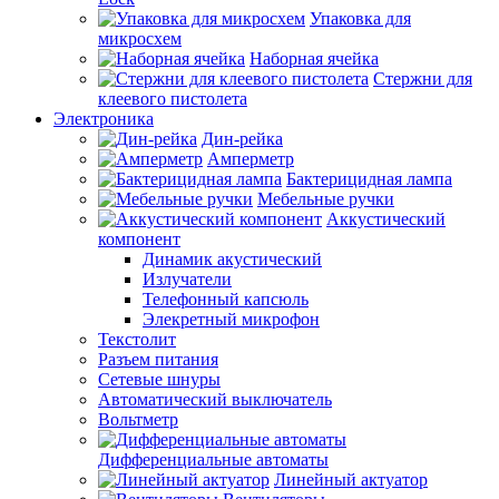
Упаковка для
микросхем
Наборная ячейка
Стержни для
клеевого пистолета
Электроника
Дин-рейка
Амперметр
Бактерицидная лампа
Мебельные ручки
Аккустический
компонент
Динамик акустический
Излучатели
Телефонный капсюль
Элекретный микрофон
Текстолит
Разъем питания
Сетевые шнуры
Автоматический выключатель
Вольтметр
Дифференциальные автоматы
Линейный актуатор