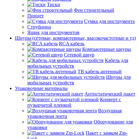
Тиски
Фен строительный
Пинцет
Сумка для инструмента
Струбцина
Ящик для инструментов
Шнуры (сетевые, компьютерные, высокочастотные и тд)
RCA кабель
Компьютерные шнуры
Сетевой шнур
Кабель для
мобильных устройств
ТВ кабель антенный
Шнуры для
мобильных устройств
Упаковочные материалы
Антистатический пакет
Конверт с
пузырчатой пленкой
Воздушная
упаковочная лента
Оборудование для
упаковки
Пакет с замком Zip-
Lock