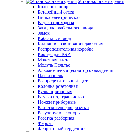
Установочные изделия
Колесные опоры
Батарейный отсек
Вилка электрическая
Втулка проходная
Заглушка кабельного ввода
Замок
Кабельный ввод
Клапан выравнивания давления
Распределительная коробка
Корпус для РЭА
Макетная плата
Модуль Пельтье
Алюминиевый радиатор охлаждения
Патч-панель
Распределительный щит
Колодка розеточная
Ручка приборная
Втулка под транзистор
Ножки приборные
Разветвитель для розетки
Регулируемые опоры
Розетка разборная
Феррит
Ферритовый сердечник