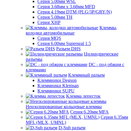
Серия 5.00мм WSL
Серия 3.68мм х 3.68мм MFD
Серия 4.19мм DTM (PLG/3P/GRY/N)
Серия 5.08мм TH
Серия XHP
Клеммы,
колодки автомобильные
Серия MQS
Серия 6.00мм Superseal 1.5
Разъем DHS
Цилиндрические
разъемы
DC - под обжим с
клеммами
Клеммный разъем
Клеммники Degson
Клеммники Klemsan
Клеммники SUPU
Клемма лепесток
Неизолированные кольцевые клеммы
Серия 6.20мм MFA
Серия 6.35мм
MFL (MLX, UMNL)
D-Sub разъем