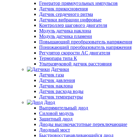
Генератор прямоугольных импульсов
Датчик прикосновения
Датчик сердечного ритма
Датчики вибрации цифровые
Контроллер шагового двигателя
Модуль датчика наклона
Модуль датчика пламени
Повышающий преобразователь напряжения
Понижающий преобразователь напряжения
Регулятор скорости AC двигателя
Термопара типа К
Ультразвуковой датчик расстояния
Датчики
Датчик газа
Датчик давления
Датчик наклона
Датчик расхода воды
Датчик температуры
Диод
Выпрямительный диод
Силовой модуль
Защитный диод
Диоды высокочастотные переключающие
Диодный мост
Быстровосстанавливающийся диод