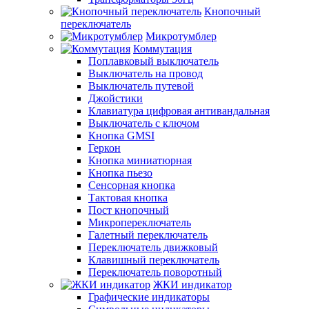
Кнопочный
переключатель
Микротумблер
Коммутация
Поплавковый выключатель
Выключатель на провод
Выключатель путевой
Джойстики
Клавиатура цифровая антивандальная
Выключатель с ключом
Кнопка GMSI
Геркон
Кнопка миниатюрная
Кнопка пьезо
Сенсорная кнопка
Тактовая кнопка
Пост кнопочный
Микропереключатель
Галетный переключатель
Переключатель движковый
Клавишный переключатель
Переключатель поворотный
ЖКИ индикатор
Графические индикаторы