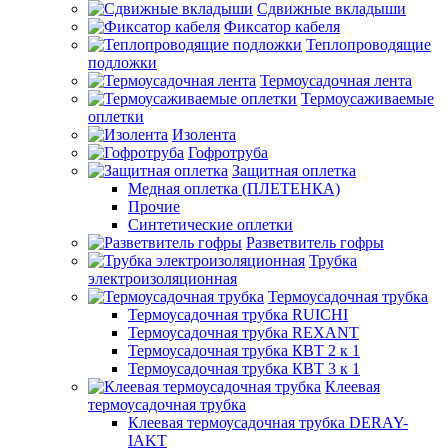
Сдвижные вкладыши
Фиксатор кабеля
Теплопроводящие
подложки
Термоусадочная лента
Термоусаживаемые
оплетки
Изолента
Гофротруба
Защитная оплетка
Медная оплетка (ПЛЕТЕНКА)
Прочие
Синтетические оплетки
Разветвитель гофры
Трубка
электроизоляционная
Термоусадочная трубка
Термоусадочная трубка RUICHI
Термоусадочная трубка REXANT
Термоусадочная трубка КВТ 2 к 1
Термоусадочная трубка КВТ 3 к 1
Клеевая
термоусадочная трубка
Клеевая термоусадочная трубка DERAY-
IAKT