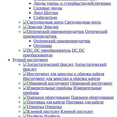
Диоды ультра- и супербыстродействующие
Силовые диоды
Диод Шоттки
Стабилитрон
Светодиодная лента
Энкодер
Оптический
приемопередатчик
Оптический приемопередатчик
Оптопары
DC DC
преобразователь
Ручной инструмент
Антистатический
браслет
Инструмент для зачистки и обрезки кабеля
Обжимной инструмент
Измерительные
приборы
Паяльное оборудование
Протяжка для кабеля
Отвертка
Клеевой пистолет
Надфиль