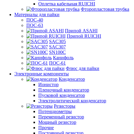
Оплетка кабельная RUICHI
Фторопластовая трубка
Материалы для пайки
ПОС-40
ПОС-63
Припой ASAHI
Припой RUICHI
SAC305
SAC307
SN100C
Канифоль
ПОС-61
Флюс для пайки
Электронные компоненты
Конденсатор
Ионистор
Пленочный конденсатор
Пусковой конденсатор
Электролитический конденсатор
Резисторы
Потенциометры
Переменный резистор
Мощный резистор
Прочие
Постоянный резистор