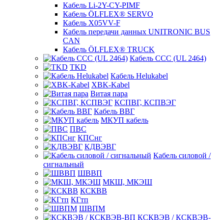
Кабель Li-2Y-CY-PIMF
Кабель ÖLFLEX® SERVO
Кабель X05VV-F
Кабель передачи данных UNITRONIC BUS
CAN
Кабель ÖLFLEX® TRUCK
Кабель CCC (UL 2464)
TKD
Кабель Helukabel
XBK-Kabel
Витая пара
КСПВГ, КСПВЭГ
Кабель ВВГ
МКУП кабель
ПВС
КПСнг
КДВЭВГ
Кабель силовой /
сигнальный
ШВВП
МКШ, МКЭШ
КСКВВ
КГтп
ШВПМ
КСКВЭВ / КСКВЭВ-