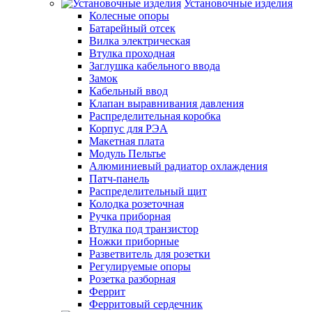
Установочные изделия
Колесные опоры
Батарейный отсек
Вилка электрическая
Втулка проходная
Заглушка кабельного ввода
Замок
Кабельный ввод
Клапан выравнивания давления
Распределительная коробка
Корпус для РЭА
Макетная плата
Модуль Пельтье
Алюминиевый радиатор охлаждения
Патч-панель
Распределительный щит
Колодка розеточная
Ручка приборная
Втулка под транзистор
Ножки приборные
Разветвитель для розетки
Регулируемые опоры
Розетка разборная
Феррит
Ферритовый сердечник