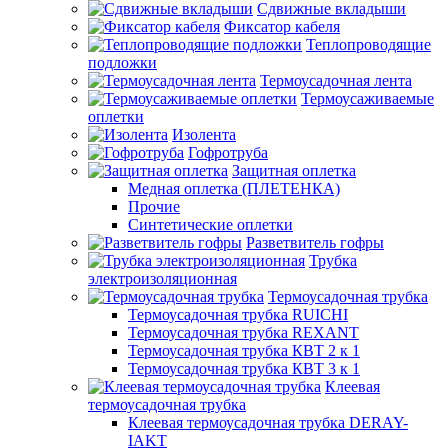
Сдвижные вкладыши
Фиксатор кабеля
Теплопроводящие
подложки
Термоусадочная лента
Термоусаживаемые
оплетки
Изолента
Гофротруба
Защитная оплетка
Медная оплетка (ПЛЕТЕНКА)
Прочие
Синтетические оплетки
Разветвитель гофры
Трубка
электроизоляционная
Термоусадочная трубка
Термоусадочная трубка RUICHI
Термоусадочная трубка REXANT
Термоусадочная трубка КВТ 2 к 1
Термоусадочная трубка КВТ 3 к 1
Клеевая
термоусадочная трубка
Клеевая термоусадочная трубка DERAY-
IAKT