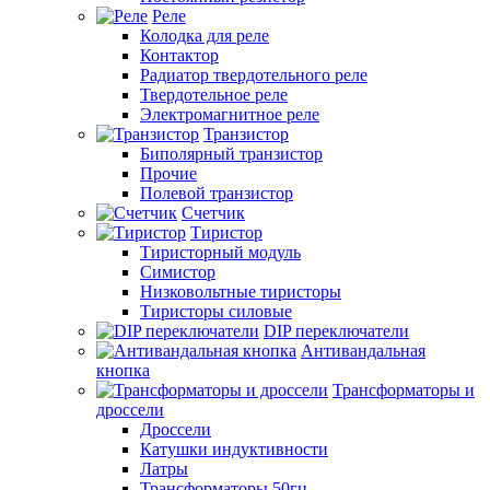
Реле
Колодка для реле
Контактор
Радиатор твердотельного реле
Твердотельное реле
Электромагнитное реле
Транзистор
Биполярный транзистор
Прочие
Полевой транзистор
Счетчик
Тиристор
Тиристорный модуль
Симистор
Низковольтные тиристоры
Тиристоры силовые
DIP переключатели
Антивандальная
кнопка
Трансформаторы и
дроссели
Дроссели
Катушки индуктивности
Латры
Трансформаторы 50гц