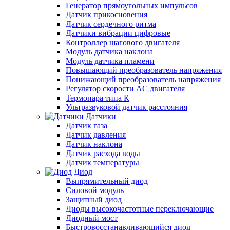
Генератор прямоугольных импульсов
Датчик прикосновения
Датчик сердечного ритма
Датчики вибрации цифровые
Контроллер шагового двигателя
Модуль датчика наклона
Модуль датчика пламени
Повышающий преобразователь напряжения
Понижающий преобразователь напряжения
Регулятор скорости AC двигателя
Термопара типа К
Ультразвуковой датчик расстояния
Датчики
Датчик газа
Датчик давления
Датчик наклона
Датчик расхода воды
Датчик температуры
Диод
Выпрямительный диод
Силовой модуль
Защитный диод
Диоды высокочастотные переключающие
Диодный мост
Быстровосстанавливающийся диод