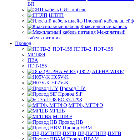
ВП
СИП кабель
ШТЛП
Плоский кабель шлейф
Коаксиальный кабель
Межплатный
кабель питания
Провод
ПЭТВ-2, ПЭТ-155
МГТФЭ
ПВА
ПЭТ-155
1852 (ALPHA WIRE)
H05V-K
H07V-K
Провод LIY
Провод SiF
БС 35-1298
МГТФ, МГТФЭ
МГШВ
МГШВЭ
Провод НВ
Провод НВМ
ПВ,ПУГВПВ,ПУГВ
Провод ПВАМ