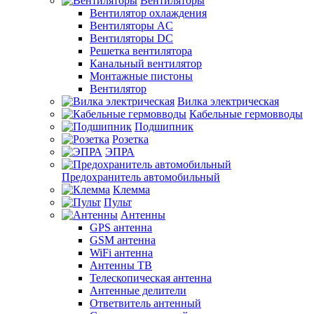
Вентиляторы
Вентилятор охлаждения
Вентиляторы AC
Вентиляторы DC
Решетка вентилятора
Канальный вентилятор
Монтажные пистоны
Вентилятор
Вилка электрическая
Кабельные гермовводы
Подшипник
Розетка
ЭПРА
Предохранитель автомобильный
Клемма
Пульт
Антенны
GPS антенна
GSM антенна
WiFi антенна
Антенны ТВ
Телескопическая антенна
Антенные делители
Ответвитель антенный