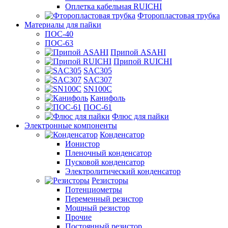
Оплетка кабельная RUICHI
Фторопластовая трубка
Материалы для пайки
ПОС-40
ПОС-63
Припой ASAHI
Припой RUICHI
SAC305
SAC307
SN100C
Канифоль
ПОС-61
Флюс для пайки
Электронные компоненты
Конденсатор
Ионистор
Пленочный конденсатор
Пусковой конденсатор
Электролитический конденсатор
Резисторы
Потенциометры
Переменный резистор
Мощный резистор
Прочие
Постоянный резистор