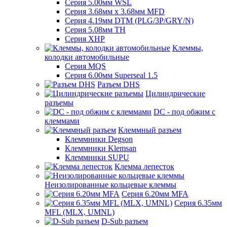
Серия 5.00мм WSL
Серия 3.68мм х 3.68мм MFD
Серия 4.19мм DTM (PLG/3P/GRY/N)
Серия 5.08мм TH
Серия XHP
Клеммы,
колодки автомобильные
Серия MQS
Серия 6.00мм Superseal 1.5
Разъем DHS
Цилиндрические
разъемы
DC - под обжим с
клеммами
Клеммный разъем
Клеммники Degson
Клеммники Klemsan
Клеммники SUPU
Клемма лепесток
Неизолированные кольцевые клеммы
Серия 6.20мм MFA
Серия 6.35мм
MFL (MLX, UMNL)
D-Sub разъем