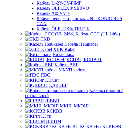
Кабель Li-2Y-CY-PIMF
Кабель ÖLFLEX® SERVO
Кабель X05VV-F
Кабель передачи данных UNITRONIC BUS
CAN
Кабель ÖLFLEX® TRUCK
Кабель CCC (UL 2464)
TKD
Кабель Helukabel
XBK-Kabel
Витая пара
КСПВГ, КСПВЭГ
Кабель ВВГ
МКУП кабель
ПВС
КПСнг
КДВЭВГ
Кабель силовой /
сигнальный
ШВВП
МКШ, МКЭШ
КСКВВ
КГтп
ШВПМ
КСКВЭВ / КСКВЭВ-