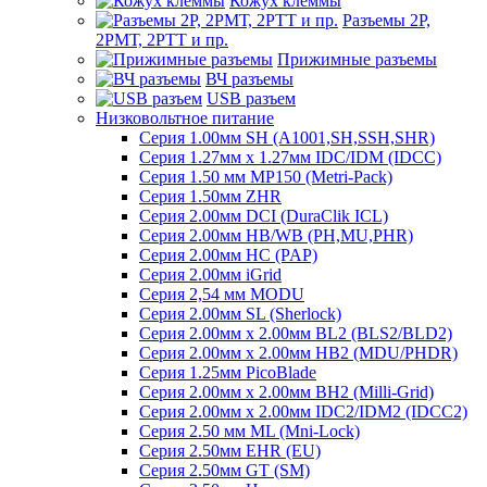
Кожух клеммы
Разъемы 2Р,
2РМТ, 2РТТ и пр.
Прижимные разъемы
ВЧ разъемы
USB разъем
Низковольтное питание
Серия 1.00мм SH (A1001,SH,SSH,SHR)
Серия 1.27мм x 1.27мм IDC/IDM (IDCC)
Серия 1.50 мм MP150 (Metri-Pack)
Серия 1.50мм ZHR
Серия 2.00мм DCI (DuraClik ICL)
Серия 2.00мм HB/WB (PH,MU,PHR)
Серия 2.00мм HC (PAP)
Серия 2.00мм iGrid
Серия 2,54 мм MODU
Серия 2.00мм SL (Sherlock)
Серия 2.00мм x 2.00мм BL2 (BLS2/BLD2)
Серия 2.00мм x 2.00мм HB2 (MDU/PHDR)
Серия 1.25мм PicoBlade
Серия 2.00мм х 2.00мм BH2 (Milli-Grid)
Серия 2.00мм х 2.00мм IDC2/IDM2 (IDCC2)
Серия 2.50 мм ML (Mni-Lock)
Серия 2.50мм EHR (EU)
Серия 2.50мм GT (SM)