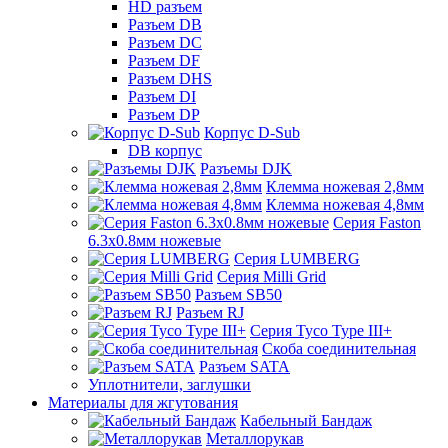
HD разъем
Разъем DB
Разъем DC
Разъем DF
Разъем DHS
Разъем DI
Разъем DP
Корпус D-Sub
DB корпус
Разъемы DJK
Клемма ножевая 2,8мм
Клемма ножевая 4,8мм
Серия Faston
6.3х0.8мм ножевые
Серия LUMBERG
Серия Milli Grid
Разъем SB50
Разъем RJ
Серия Tyco Type III+
Скоба соединительная
Разъем SATA
Уплотнители, заглушки
Материалы для жгутования
Кабельный Бандаж
Металлорукав