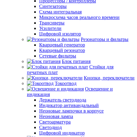
Процессоры / контроллеры
Синтезаторы
Схема интегральная
Микросхема часов реального времени
Трансиверы
Усилители
Цифровой изолятор
Резонаторы и фильтры
Кварцевый генератор
Кварцевый резонатор
Сетевые фильтры
Блок питания
Стойки для
печатных плат
Кнопки, переключатели
Токоотвод
Освещение и
индикация
Держатель светодиода
Индикатор антивандальный
Неоновые лампочки в корпусе
Неоновая лампа
Светоарматура
Светодиод
Цифровой индикатор