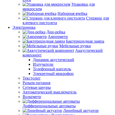
Упаковка для
микросхем
Наборная ячейка
Стержни для
клеевого пистолета
Электроника
Дин-рейка
Амперметр
Бактерицидная лампа
Мебельные ручки
Аккустический
компонент
Динамик акустический
Излучатели
Телефонный капсюль
Элекретный микрофон
Текстолит
Разъем питания
Сетевые шнуры
Автоматический выключатель
Вольтметр
Дифференциальные автоматы
Линейный актуатор