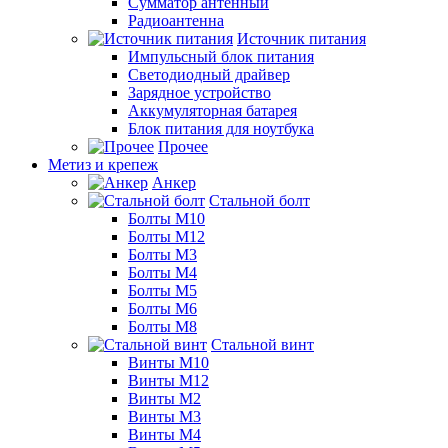
Сумматор антенный
Радиоантенна
Источник питания
Импульсный блок питания
Светодиодный драйвер
Зарядное устройство
Аккумуляторная батарея
Блок питания для ноутбука
Прочее
Метиз и крепеж
Анкер
Стальной болт
Болты М10
Болты М12
Болты М3
Болты М4
Болты М5
Болты М6
Болты М8
Стальной винт
Винты М10
Винты М12
Винты М2
Винты М3
Винты М4