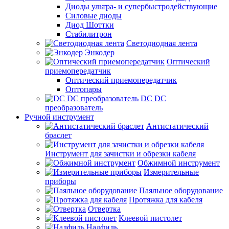
Диоды ультра- и супербыстродействующие
Силовые диоды
Диод Шоттки
Стабилитрон
Светодиодная лента
Энкодер
Оптический
приемопередатчик
Оптический приемопередатчик
Оптопары
DC DC
преобразователь
Ручной инструмент
Антистатический
браслет
Инструмент для зачистки и обрезки кабеля
Обжимной инструмент
Измерительные
приборы
Паяльное оборудование
Протяжка для кабеля
Отвертка
Клеевой пистолет
Надфиль