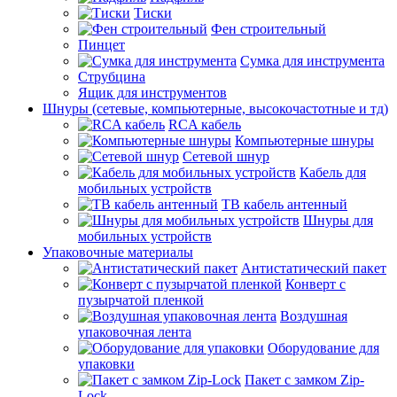
Тиски
Фен строительный
Пинцет
Сумка для инструмента
Струбцина
Ящик для инструментов
Шнуры (сетевые, компьютерные, высокочастотные и тд)
RCA кабель
Компьютерные шнуры
Сетевой шнур
Кабель для
мобильных устройств
ТВ кабель антенный
Шнуры для
мобильных устройств
Упаковочные материалы
Антистатический пакет
Конверт с
пузырчатой пленкой
Воздушная
упаковочная лента
Оборудование для
упаковки
Пакет с замком Zip-
Lock