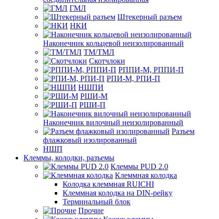
ГМЛ
Штекерный разъем
НКИ
Наконечник кольцевой неизолированный
ТМ/ТМЛ
Скотчлоки
РППИ-М, РППИ-П
РПИ-М, РПИ-П
НШПИ
РШИ-М
РШИ-П
Наконечник вилочный неизолированный
Разъем
флажковый изолированный
НШП
Клеммы, колодки, разъемы
Клеммы PUD 2.0
Клеммная колодка
Колодка клеммная RUICHI
Клеммная колодка на DIN-рейку
Терминальный блок
Прочие