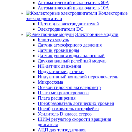
Автоматический выключатель 60А
Автоматический выключатель 10А
Коллекторные
электродвигатели
Щетки для электродвигателей
Электродвигатели DC
Электронные модули
Блю туз модуль
Датчик атмосферного давления
Датчик уровня воды
Датчик уровня воды аналоговый
Двухканальный релейный модуль
ИК-датчик движения
Индуктивные датчики
Индуктивный концевой переключатель
Микросхема
Осевой гироскоп акселерометр
Плата микроконтроллера
Плата расширения
Преобразователь логических уровней
Преобразхователь интерфейса
Усилитель D класса стерео
ШИМ регулятор скорости вращения
двигателя
АЦП для тензодатчиков