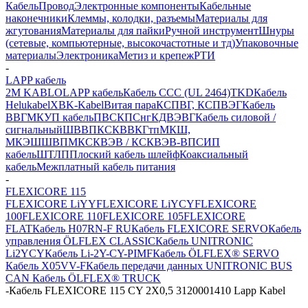
Кабель
Провод
Электронные компоненты
Кабельные
наконечники
Клеммы, колодки, разъемы
Материалы для
жгутования
Материалы для пайки
Ручной инструмент
Шнуры
(сетевые, компьютерные, высокочастотные и тд)
Упаковочные
материалы
Электроника
Метиз и крепеж
РТИ
-
LAPP кабель
2M KABLO
LAPP кабель
Кабель CCC (UL 2464)
TKD
Кабель
Helukabel
XBK-Kabel
Витая пара
КСПВГ, КСПВЭГ
Кабель
ВВГ
МКУП кабель
ПВС
КПСнг
КДВЭВГ
Кабель силовой /
сигнальный
ШВВП
КСКВВ
КГтп
МКШ,
МКЭШ
ШВПМ
КСКВЭВ / КСКВЭВ-ВП
СИП
кабель
ШТЛП
Плоский кабель шлейф
Коаксиальный
кабель
Межплатный кабель питания
-
FLEXICORE 115
FLEXICORE LiYY
FLEXICORE LiYCY
FLEXICORE
100
FLEXICORE 110
FLEXICORE 105
FLEXICORE
FLAT
Кабель H07RN-F RU
Кабель FLEXICORE SERVO
Кабель
управления ÖLFLEX CLASSIC
Кабель UNITRONIC
Li2YCY
Кабель Li-2Y-CY-PIMF
Кабель ÖLFLEX® SERVO
Кабель X05VV-F
Кабель передачи данных UNITRONIC BUS
CAN
Кабель ÖLFLEX® TRUCK
-
Кабель FLEXICORE 115 CY 2X0,5 3120001410 Lapp Kabel