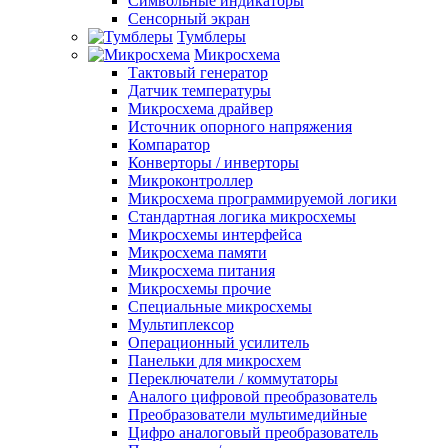
Символьные индикаторы
Сенсорный экран
Тумблеры
Микросхема
Тактовый генератор
Датчик температуры
Микросхема драйвер
Источник опорного напряжения
Компаратор
Конверторы / инверторы
Микроконтроллер
Микросхема программируемой логики
Стандартная логика микросхемы
Микросхемы интерфейса
Микросхема памяти
Микросхема питания
Микросхемы прочие
Специальные микросхемы
Мультиплексор
Операционный усилитель
Панельки для микросхем
Переключатели / коммутаторы
Аналого цифровой преобразователь
Преобразователи мультимедийные
Цифро аналоговый преобразователь