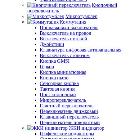
Кнопочный
переключатель
Микротумблер
Коммутация
Поплавковый выключатель
Выключатель на провод
Выключатель путевой
Джойстики
Клавиатура цифровая антивандальная
Выключатель с ключом
Кнопка GMSI
Геркон
Кнопка миниатюрная
Кнопка пьезо
Сенсорная кнопка
Тактовая кнопка
Пост кнопочный
Микропереключатель
Галетный переключатель
Переключатель движковый
Клавишный переключатель
Переключатель поворотный
ЖКИ индикатор
Графические индикаторы