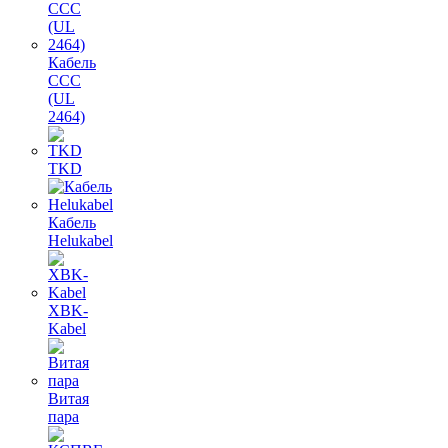
Кабель
CCC
(UL
2464)
TKD
Кабель
Helukabel
XBK-
Kabel
Витая
пара