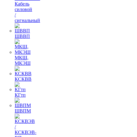
Кабель
силовой
/
сигнальный
ШВВП
МКШ,
МКЭШ
КСКВВ
КГтп
ШВПМ