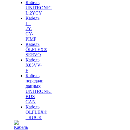
Кабель
UNITRONIC
Li2YCY
Кабель
Li-
2Y-
CY-
PIMF
Кабель
ÖLFLEX®
SERVO
Кабель
X05VV-
F
Кабель
передачи
данных
UNITRONIC
BUS
CAN
Кабель
ÖLFLEX®
TRUCK