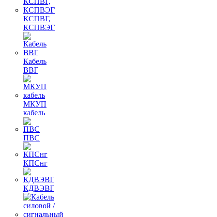
КСПВГ,
КСПВЭГ
Кабель
ВВГ
МКУП
кабель
ПВС
КПСнг
КДВЭВГ