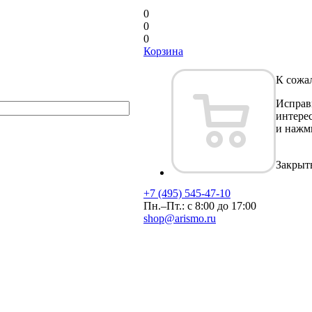
0
0
0
Корзина
К сожа
Исправи
интере
и нажм
Закрыт
+7 (495) 545-47-10
Пн.–Пт.: с 8:00 до 17:00
shop@arismo.ru