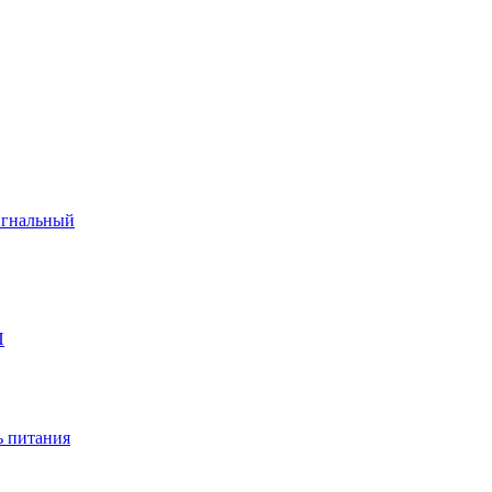
игнальный
П
 питания