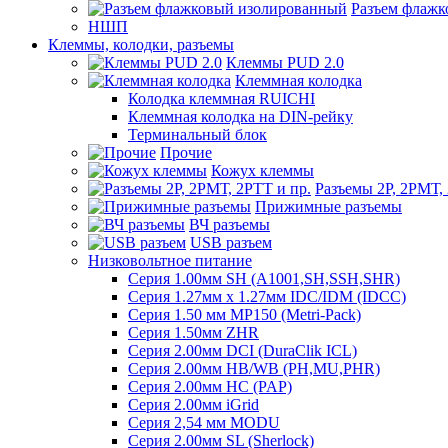
Разъем флаж
НШП
Клеммы, колодки, разъемы
Клеммы PUD 2.0
Клеммная колодка
Колодка клеммная RUICHI
Клеммная колодка на DIN-рейку
Терминальный блок
Прочие
Кожух клеммы
Разъемы 2Р, 2РМТ,
Прижимные разъемы
ВЧ разъемы
USB разъем
Низковольтное питание
Серия 1.00мм SH (A1001,SH,SSH,SHR)
Серия 1.27мм x 1.27мм IDC/IDM (IDCC)
Серия 1.50 мм MP150 (Metri-Pack)
Серия 1.50мм ZHR
Серия 2.00мм DCI (DuraClik ICL)
Серия 2.00мм HB/WB (PH,MU,PHR)
Серия 2.00мм HC (PAP)
Серия 2.00мм iGrid
Серия 2,54 мм MODU
Серия 2.00мм SL (Sherlock)