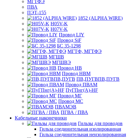
МГТФЭ
ПВА
ПЭТ-155
1852 (ALPHA WIRE)
H05V-K
H07V-K
Провод LIY
Провод SiF
БС 35-1298
МГТФ, МГТФЭ
МГШВ
МГШВЭ
Провод НВ
Провод НВМ
ПВ,ПУГВПВ,ПУГВ
Провод ПВАМ
ПуГПнг(A)-HF
Провод МГ
Провод МС
ПВАМЭВ
ПГВА / ПВА
Кабельные наконечники
Гильзы для проводов
Гильза соединительная изолированная
Гильза соединительная неизолированная