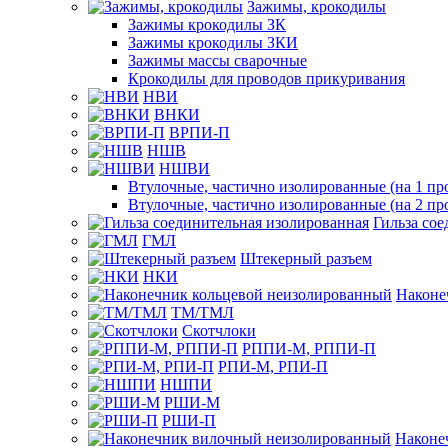
Зажимы, крокодилы
Зажимы крокодилы ЗК
Зажимы крокодилы ЗКИ
Зажимы массы сварочные
Крокодилы для проводов прикуривания
НВИ
ВНКИ
ВРПИ-П
НШВ
НШВИ
Втулочные, частично изолированные (на 1 пр
Втулочные, частично изолированные (на 2 пр
Гильза со
ГМЛ
Штекерный разъем
НКИ
Наконе
ТМ/ТМЛ
Скотчлоки
РППИ-М, РППИ-П
РПИ-М, РПИ-П
НШПИ
РШИ-М
РШИ-П
Наконе