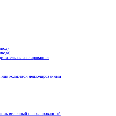
овод)
овода)
единительная изолированная
чник кольцевой неизолированный
чник вилочный неизолированный