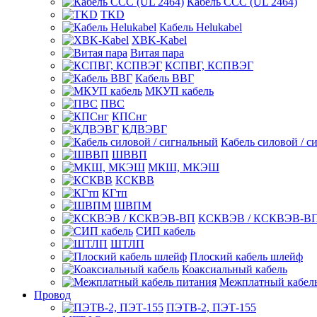
Кабель CCC (UL 2464)
TKD
Кабель Helukabel
XBK-Kabel
Витая пара
КСПВГ, КСПВЭГ
Кабель ВВГ
МКУП кабель
ПВС
КПСнг
КДВЭВГ
Кабель силовой / с
ШВВП
МКШ, МКЭШ
КСКВВ
КГтп
ШВПМ
КСКВЭВ / КСКВЭВ-В
СИП кабель
ШТЛП
Плоский кабель шлейф
Коаксиальный кабель
Межплатный кабель
Провод
ПЭТВ-2, ПЭТ-155