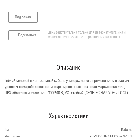
Под заказ
Цена действительна только для интернет-магазина и
Поделиться
может отличаться от цен в розничных магазинах
Описание
Гибкий силовой и контрольный кабель универсального применения с высоким
уровнем пожаробезопасности, экранированный, цветовая маркировка жил,
ПВХ оболочка и изоляция, 300/500 В, УФ-стойкий (CENELEC HAR,VDE и ГОСТ)
Характеристики
Вид
Кабель
Название
FLEXICORE 115 CY нг(А)-LS