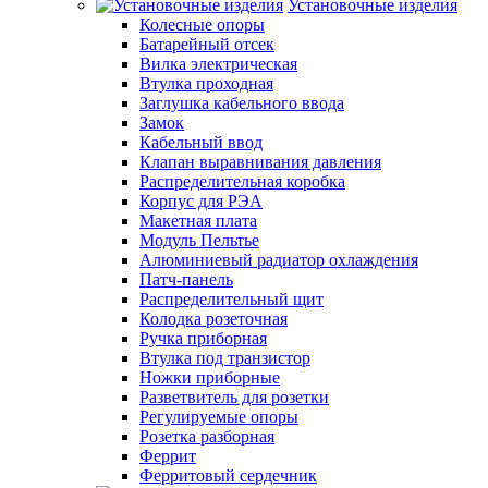
Установочные изделия
Колесные опоры
Батарейный отсек
Вилка электрическая
Втулка проходная
Заглушка кабельного ввода
Замок
Кабельный ввод
Клапан выравнивания давления
Распределительная коробка
Корпус для РЭА
Макетная плата
Модуль Пельтье
Алюминиевый радиатор охлаждения
Патч-панель
Распределительный щит
Колодка розеточная
Ручка приборная
Втулка под транзистор
Ножки приборные
Разветвитель для розетки
Регулируемые опоры
Розетка разборная
Феррит
Ферритовый сердечник