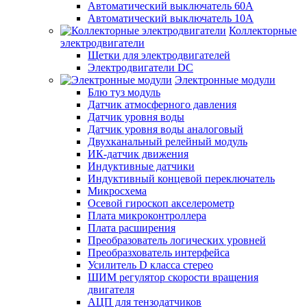
Автоматический выключатель 60А
Автоматический выключатель 10А
Коллекторные
электродвигатели
Щетки для электродвигателей
Электродвигатели DC
Электронные модули
Блю туз модуль
Датчик атмосферного давления
Датчик уровня воды
Датчик уровня воды аналоговый
Двухканальный релейный модуль
ИК-датчик движения
Индуктивные датчики
Индуктивный концевой переключатель
Микросхема
Осевой гироскоп акселерометр
Плата микроконтроллера
Плата расширения
Преобразователь логических уровней
Преобразхователь интерфейса
Усилитель D класса стерео
ШИМ регулятор скорости вращения
двигателя
АЦП для тензодатчиков