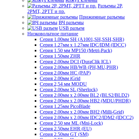
Кожух клеммы
Разъемы 2Р,
2РМТ, 2РТТ и пр.
Прижимные разъемы
ВЧ разъемы
USB разъем
Низковольтное питание
Серия 1.00мм SH (A1001,SH,SSH,SHR)
Серия 1.27мм x 1.27мм IDC/IDM (IDCC)
Серия 1.50 мм MP150 (Metri-Pack)
Серия 1.50мм ZHR
Серия 2.00мм DCI (DuraClik ICL)
Серия 2.00мм HB/WB (PH,MU,PHR)
Серия 2.00мм HC (PAP)
Серия 2.00мм iGrid
Серия 2,54 мм MODU
Серия 2.00мм SL (Sherlock)
Серия 2.00мм x 2.00мм BL2 (BLS2/BLD2)
Серия 2.00мм x 2.00мм HB2 (MDU/PHDR)
Серия 1.25мм PicoBlade
Серия 2.00мм х 2.00мм BH2 (Milli-Grid)
Серия 2.00мм х 2.00мм IDC2/IDM2 (IDCC2)
Серия 2.50 мм ML (Mni-Lock)
Серия 2.50мм EHR (EU)
Серия 2.50мм GT (SM)