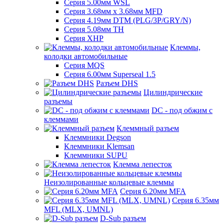
Серия 5.00мм WSL
Серия 3.68мм х 3.68мм MFD
Серия 4.19мм DTM (PLG/3P/GRY/N)
Серия 5.08мм TH
Серия XHP
Клеммы,
колодки автомобильные
Серия MQS
Серия 6.00мм Superseal 1.5
Разъем DHS
Цилиндрические
разъемы
DC - под обжим с
клеммами
Клеммный разъем
Клеммники Degson
Клеммники Klemsan
Клеммники SUPU
Клемма лепесток
Неизолированные кольцевые клеммы
Серия 6.20мм MFA
Серия 6.35мм
MFL (MLX, UMNL)
D-Sub разъем