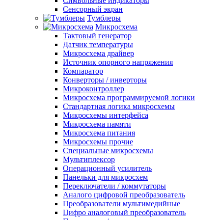
Символьные индикаторы
Сенсорный экран
Тумблеры
Микросхема
Тактовый генератор
Датчик температуры
Микросхема драйвер
Источник опорного напряжения
Компаратор
Конверторы / инверторы
Микроконтроллер
Микросхема программируемой логики
Стандартная логика микросхемы
Микросхемы интерфейса
Микросхема памяти
Микросхема питания
Микросхемы прочие
Специальные микросхемы
Мультиплексор
Операционный усилитель
Панельки для микросхем
Переключатели / коммутаторы
Аналого цифровой преобразователь
Преобразователи мультимедийные
Цифро аналоговый преобразователь