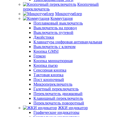
Кнопочный
переключатель
Микротумблер
Коммутация
Поплавковый выключатель
Выключатель на провод
Выключатель путевой
Джойстики
Клавиатура цифровая антивандальная
Выключатель с ключом
Кнопка GMSI
Геркон
Кнопка миниатюрная
Кнопка пьезо
Сенсорная кнопка
Тактовая кнопка
Пост кнопочный
Микропереключатель
Галетный переключатель
Переключатель движковый
Клавишный переключатель
Переключатель поворотный
ЖКИ индикатор
Графические индикаторы