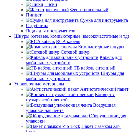
Тиски
Фен строительный
Пинцет
Сумка для инструмента
Струбцина
Ящик для инструментов
Шнуры (сетевые, компьютерные, высокочастотные и тд)
RCA кабель
Компьютерные шнуры
Сетевой шнур
Кабель для
мобильных устройств
ТВ кабель антенный
Шнуры для
мобильных устройств
Упаковочные материалы
Антистатический пакет
Конверт с
пузырчатой пленкой
Воздушная
упаковочная лента
Оборудование для
упаковки
Пакет с замком Zip-
Lock