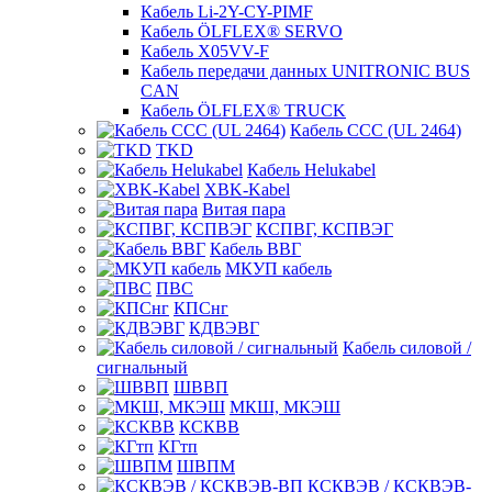
Кабель Li-2Y-CY-PIMF
Кабель ÖLFLEX® SERVO
Кабель X05VV-F
Кабель передачи данных UNITRONIC BUS
CAN
Кабель ÖLFLEX® TRUCK
Кабель CCC (UL 2464)
TKD
Кабель Helukabel
XBK-Kabel
Витая пара
КСПВГ, КСПВЭГ
Кабель ВВГ
МКУП кабель
ПВС
КПСнг
КДВЭВГ
Кабель силовой /
сигнальный
ШВВП
МКШ, МКЭШ
КСКВВ
КГтп
ШВПМ
КСКВЭВ / КСКВЭВ-