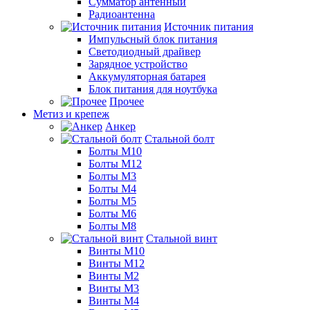
Сумматор антенный
Радиоантенна
Источник питания
Импульсный блок питания
Светодиодный драйвер
Зарядное устройство
Аккумуляторная батарея
Блок питания для ноутбука
Прочее
Метиз и крепеж
Анкер
Стальной болт
Болты М10
Болты М12
Болты М3
Болты М4
Болты М5
Болты М6
Болты М8
Стальной винт
Винты М10
Винты М12
Винты М2
Винты М3
Винты М4