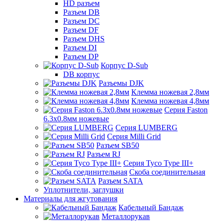
HD разъем
Разъем DB
Разъем DC
Разъем DF
Разъем DHS
Разъем DI
Разъем DP
Корпус D-Sub
DB корпус
Разъемы DJK
Клемма ножевая 2,8мм
Клемма ножевая 4,8мм
Серия Faston
6.3х0.8мм ножевые
Серия LUMBERG
Серия Milli Grid
Разъем SB50
Разъем RJ
Серия Tyco Type III+
Скоба соединительная
Разъем SATA
Уплотнители, заглушки
Материалы для жгутования
Кабельный Бандаж
Металлорукав