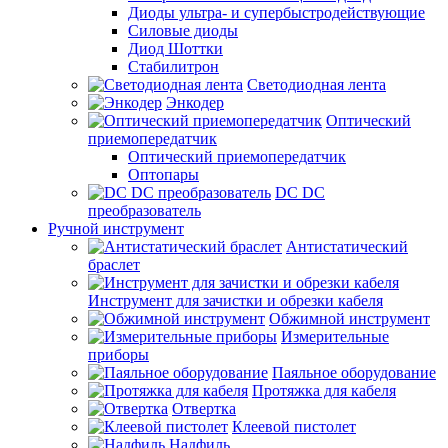
Диоды ультра- и супербыстродействующие
Силовые диоды
Диод Шоттки
Стабилитрон
Светодиодная лента
Энкодер
Оптический
приемопередатчик
Оптический приемопередатчик
Оптопары
DC DC
преобразователь
Ручной инструмент
Антистатический
браслет
Инструмент для зачистки и обрезки кабеля
Обжимной инструмент
Измерительные
приборы
Паяльное оборудование
Протяжка для кабеля
Отвертка
Клеевой пистолет
Надфиль