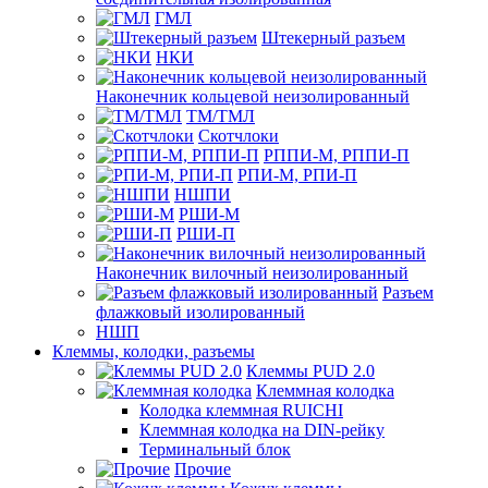
ГМЛ
Штекерный разъем
НКИ
Наконечник кольцевой неизолированный
ТМ/ТМЛ
Скотчлоки
РППИ-М, РППИ-П
РПИ-М, РПИ-П
НШПИ
РШИ-М
РШИ-П
Наконечник вилочный неизолированный
Разъем
флажковый изолированный
НШП
Клеммы, колодки, разъемы
Клеммы PUD 2.0
Клеммная колодка
Колодка клеммная RUICHI
Клеммная колодка на DIN-рейку
Терминальный блок
Прочие