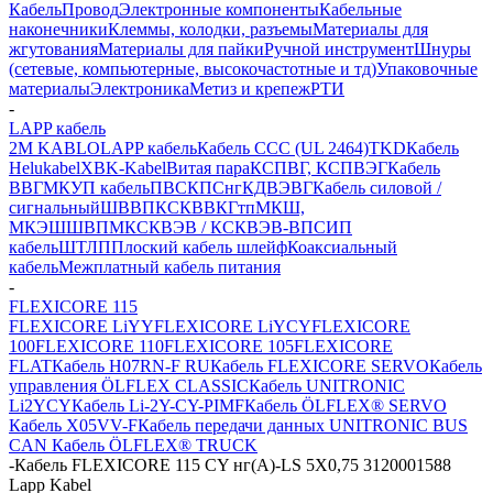
Кабель
Провод
Электронные компоненты
Кабельные
наконечники
Клеммы, колодки, разъемы
Материалы для
жгутования
Материалы для пайки
Ручной инструмент
Шнуры
(сетевые, компьютерные, высокочастотные и тд)
Упаковочные
материалы
Электроника
Метиз и крепеж
РТИ
-
LAPP кабель
2M KABLO
LAPP кабель
Кабель CCC (UL 2464)
TKD
Кабель
Helukabel
XBK-Kabel
Витая пара
КСПВГ, КСПВЭГ
Кабель
ВВГ
МКУП кабель
ПВС
КПСнг
КДВЭВГ
Кабель силовой /
сигнальный
ШВВП
КСКВВ
КГтп
МКШ,
МКЭШ
ШВПМ
КСКВЭВ / КСКВЭВ-ВП
СИП
кабель
ШТЛП
Плоский кабель шлейф
Коаксиальный
кабель
Межплатный кабель питания
-
FLEXICORE 115
FLEXICORE LiYY
FLEXICORE LiYCY
FLEXICORE
100
FLEXICORE 110
FLEXICORE 105
FLEXICORE
FLAT
Кабель H07RN-F RU
Кабель FLEXICORE SERVO
Кабель
управления ÖLFLEX CLASSIC
Кабель UNITRONIC
Li2YCY
Кабель Li-2Y-CY-PIMF
Кабель ÖLFLEX® SERVO
Кабель X05VV-F
Кабель передачи данных UNITRONIC BUS
CAN
Кабель ÖLFLEX® TRUCK
-
Кабель FLEXICORE 115 CY нг(А)-LS 5X0,75 3120001588
Lapp Kabel