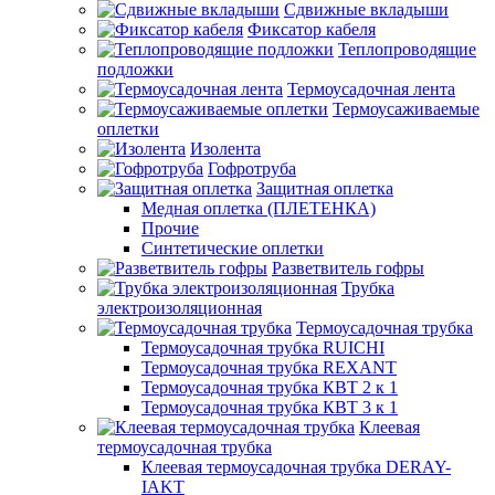
Сдвижные вкладыши
Фиксатор кабеля
Теплопроводящие
подложки
Термоусадочная лента
Термоусаживаемые
оплетки
Изолента
Гофротруба
Защитная оплетка
Медная оплетка (ПЛЕТЕНКА)
Прочие
Синтетические оплетки
Разветвитель гофры
Трубка
электроизоляционная
Термоусадочная трубка
Термоусадочная трубка RUICHI
Термоусадочная трубка REXANT
Термоусадочная трубка КВТ 2 к 1
Термоусадочная трубка КВТ 3 к 1
Клеевая
термоусадочная трубка
Клеевая термоусадочная трубка DERAY-
IAKT