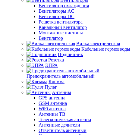
Вентиляторы
Вентилятор охлаждения
Вентиляторы AC
Вентиляторы DC
Решетка вентилятора
Канальный вентилятор
Монтажные пистоны
Вентилятор
Вилка электрическая
Кабельные гермовводы
Подшипник
Розетка
ЭПРА
Предохранитель автомобильный
Клемма
Пульт
Антенны
GPS антенна
GSM антенна
WiFi антенна
Антенны ТВ
Телескопическая антенна
Антенные делители
Ответвитель антенный