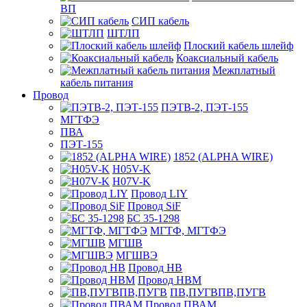
ВП
СИП кабель
ШТЛП
Плоский кабель шлейф
Коаксиальный кабель
Межплатный
кабель питания
Провод
ПЭТВ-2, ПЭТ-155
МГТФЭ
ПВА
ПЭТ-155
1852 (ALPHA WIRE)
H05V-K
H07V-K
Провод LIY
Провод SiF
БС 35-1298
МГТФ, МГТФЭ
МГШВ
МГШВЭ
Провод НВ
Провод НВМ
ПВ,ПУГВПВ,ПУГВ
Провод ПВАМ