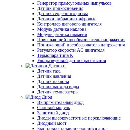
Генератор прямоугольных импульсов
Датчик прикосновения
Датчик сердечного ритма
Датчики вибрации цифровые
Контроллер шагового двигателя
Модуль датчика наклона
Модуль датчика пламени
Повышающий преобразователь напряжения
Понижающий преобразователь напряжения
Регулятор скорости AC двигателя
Термопара типа К
Ультразвуковой датчик расстояния
Датчики
Датчик газа
Датчик давления
Датчик наклона
Датчик расхода воды
Датчик температуры
Диод
Выпрямительный диод
Силовой модуль
Защитный диод
Диоды высокочастотные переключающие
Диодный мост
Быстровосстанавливающийся диод