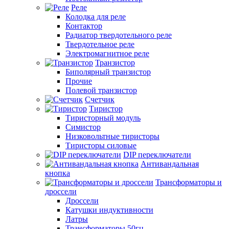
Реле
Колодка для реле
Контактор
Радиатор твердотельного реле
Твердотельное реле
Электромагнитное реле
Транзистор
Биполярный транзистор
Прочие
Полевой транзистор
Счетчик
Тиристор
Тиристорный модуль
Симистор
Низковольтные тиристоры
Тиристоры силовые
DIP переключатели
Антивандальная
кнопка
Трансформаторы и
дроссели
Дроссели
Катушки индуктивности
Латры
Трансформаторы 50гц