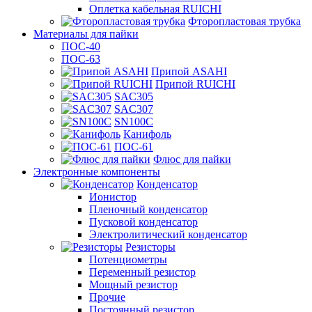
Оплетка кабельная RUICHI
Фторопластовая трубка
Материалы для пайки
ПОС-40
ПОС-63
Припой ASAHI
Припой RUICHI
SAC305
SAC307
SN100C
Канифоль
ПОС-61
Флюс для пайки
Электронные компоненты
Конденсатор
Ионистор
Пленочный конденсатор
Пусковой конденсатор
Электролитический конденсатор
Резисторы
Потенциометры
Переменный резистор
Мощный резистор
Прочие
Постоянный резистор