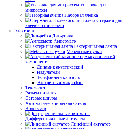
Упаковка для
микросхем
Наборная ячейка
Стержни для
клеевого пистолета
Электроника
Дин-рейка
Амперметр
Бактерицидная лампа
Мебельные ручки
Аккустический
компонент
Динамик акустический
Излучатели
Телефонный капсюль
Элекретный микрофон
Текстолит
Разъем питания
Сетевые шнуры
Автоматический выключатель
Вольтметр
Дифференциальные автоматы
Линейный актуатор