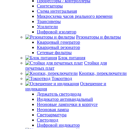
Процессоры / контроллеры
Синтезаторы
Схема интегральная
Микросхема часов реального времени
Трансиверы
Усилители
Цифровой изолятор
Резонаторы и фильтры
Кварцевый генератор
Кварцевый резонатор
Сетевые фильтры
Блок питания
Стойки для
печатных плат
Кнопки, переключатели
Токоотвод
Освещение и
индикация
Держатель светодиода
Индикатор антивандальный
Неоновые лампочки в корпусе
Неоновая лампа
Светоарматура
Светодиод
Цифровой индикатор