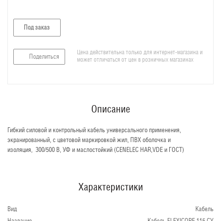
Под заказ
Цена действительна только для интернет-магазина и
Поделиться
может отличаться от цен в розничных магазинах
Описание
Гибкий силовой и контрольный кабель универсального применения,
экранированный, с цветовой маркировкой жил, ПВХ оболочка и
изоляция, 300/500 В, УФ и маслостойкий (CENELEC HAR,VDE и ГОСТ)
Характеристики
Вид
Кабель
Название
Кабель FLEXICORE 115 CY