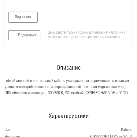
Под заказ
Цена действительна только для интернет-магазина и
Поделиться
может отличаться от цен в розничных магазинах
Описание
Гибкий силовой и контрольный кабель универсального применения с высоким
уровнем пожаробезопасности, экранированный, цветовая маркировка жил,
ПВХ оболочка и изоляция, 300/500 В, УФ-стойкий (CENELEC HAR,VDE и ГОСТ)
Характеристики
Вид
Кабель
Название
FLEXICORE 115 CY нг(А)-LS