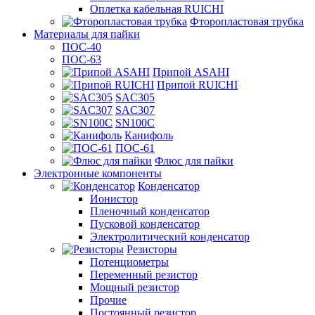
Оплетка кабельная RUICHI
Фторопластовая трубка
Материалы для пайки
ПОС-40
ПОС-63
Припой ASAHI
Припой RUICHI
SAC305
SAC307
SN100C
Канифоль
ПОС-61
Флюс для пайки
Электронные компоненты
Конденсатор
Ионистор
Пленочный конденсатор
Пусковой конденсатор
Электролитический конденсатор
Резисторы
Потенциометры
Переменный резистор
Мощный резистор
Прочие
Постоянный резистор