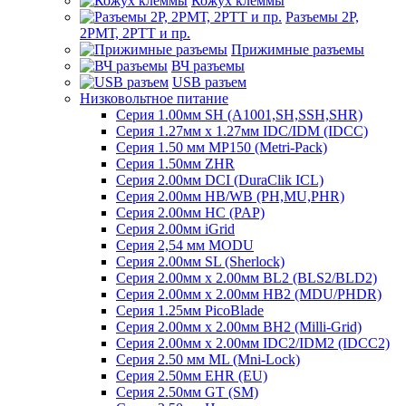
Кожух клеммы
Разъемы 2Р,
2РМТ, 2РТТ и пр.
Прижимные разъемы
ВЧ разъемы
USB разъем
Низковольтное питание
Серия 1.00мм SH (A1001,SH,SSH,SHR)
Серия 1.27мм x 1.27мм IDC/IDM (IDCC)
Серия 1.50 мм MP150 (Metri-Pack)
Серия 1.50мм ZHR
Серия 2.00мм DCI (DuraClik ICL)
Серия 2.00мм HB/WB (PH,MU,PHR)
Серия 2.00мм HC (PAP)
Серия 2.00мм iGrid
Серия 2,54 мм MODU
Серия 2.00мм SL (Sherlock)
Серия 2.00мм x 2.00мм BL2 (BLS2/BLD2)
Серия 2.00мм x 2.00мм HB2 (MDU/PHDR)
Серия 1.25мм PicoBlade
Серия 2.00мм х 2.00мм BH2 (Milli-Grid)
Серия 2.00мм х 2.00мм IDC2/IDM2 (IDCC2)
Серия 2.50 мм ML (Mni-Lock)
Серия 2.50мм EHR (EU)
Серия 2.50мм GT (SM)