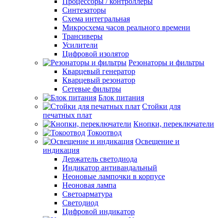
Процессоры / контроллеры
Синтезаторы
Схема интегральная
Микросхема часов реального времени
Трансиверы
Усилители
Цифровой изолятор
Резонаторы и фильтры
Кварцевый генератор
Кварцевый резонатор
Сетевые фильтры
Блок питания
Стойки для
печатных плат
Кнопки, переключатели
Токоотвод
Освещение и
индикация
Держатель светодиода
Индикатор антивандальный
Неоновые лампочки в корпусе
Неоновая лампа
Светоарматура
Светодиод
Цифровой индикатор