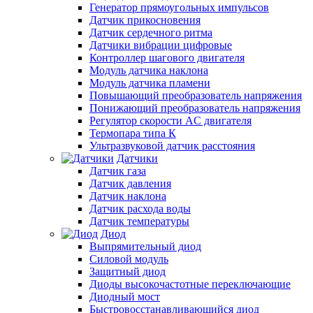
Генератор прямоугольных импульсов
Датчик прикосновения
Датчик сердечного ритма
Датчики вибрации цифровые
Контроллер шагового двигателя
Модуль датчика наклона
Модуль датчика пламени
Повышающий преобразователь напряжения
Понижающий преобразователь напряжения
Регулятор скорости AC двигателя
Термопара типа К
Ультразвуковой датчик расстояния
Датчики
Датчик газа
Датчик давления
Датчик наклона
Датчик расхода воды
Датчик температуры
Диод
Выпрямительный диод
Силовой модуль
Защитный диод
Диоды высокочастотные переключающие
Диодный мост
Быстровосстанавливающийся диод