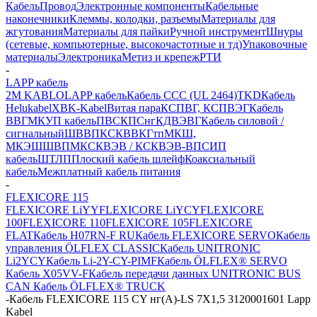
Кабель
Провод
Электронные компоненты
Кабельные
наконечники
Клеммы, колодки, разъемы
Материалы для
жгутования
Материалы для пайки
Ручной инструмент
Шнуры
(сетевые, компьютерные, высокочастотные и тд)
Упаковочные
материалы
Электроника
Метиз и крепеж
РТИ
-
LAPP кабель
2M KABLO
LAPP кабель
Кабель CCC (UL 2464)
TKD
Кабель
Helukabel
XBK-Kabel
Витая пара
КСПВГ, КСПВЭГ
Кабель
ВВГ
МКУП кабель
ПВС
КПСнг
КДВЭВГ
Кабель силовой /
сигнальный
ШВВП
КСКВВ
КГтп
МКШ,
МКЭШ
ШВПМ
КСКВЭВ / КСКВЭВ-ВП
СИП
кабель
ШТЛП
Плоский кабель шлейф
Коаксиальный
кабель
Межплатный кабель питания
-
FLEXICORE 115
FLEXICORE LiYY
FLEXICORE LiYCY
FLEXICORE
100
FLEXICORE 110
FLEXICORE 105
FLEXICORE
FLAT
Кабель H07RN-F RU
Кабель FLEXICORE SERVO
Кабель
управления ÖLFLEX CLASSIC
Кабель UNITRONIC
Li2YCY
Кабель Li-2Y-CY-PIMF
Кабель ÖLFLEX® SERVO
Кабель X05VV-F
Кабель передачи данных UNITRONIC BUS
CAN
Кабель ÖLFLEX® TRUCK
-
Кабель FLEXICORE 115 CY нг(А)-LS 7X1,5 3120001601 Lapp
Kabel