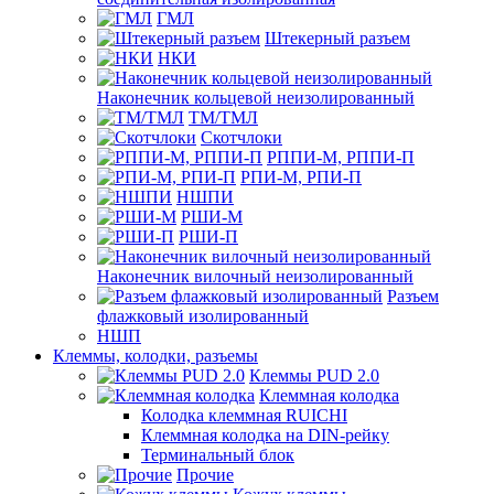
ГМЛ
Штекерный разъем
НКИ
Наконечник кольцевой неизолированный
ТМ/ТМЛ
Скотчлоки
РППИ-М, РППИ-П
РПИ-М, РПИ-П
НШПИ
РШИ-М
РШИ-П
Наконечник вилочный неизолированный
Разъем
флажковый изолированный
НШП
Клеммы, колодки, разъемы
Клеммы PUD 2.0
Клеммная колодка
Колодка клеммная RUICHI
Клеммная колодка на DIN-рейку
Терминальный блок
Прочие