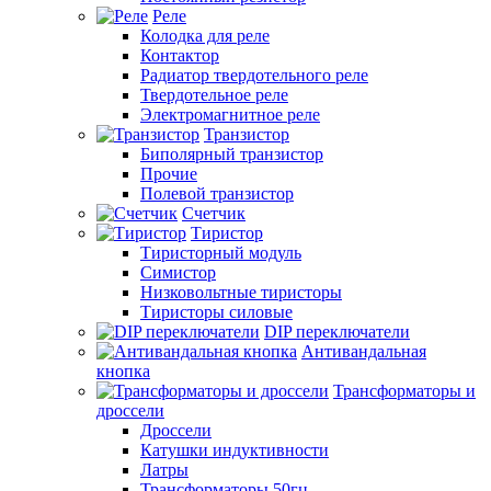
Реле
Колодка для реле
Контактор
Радиатор твердотельного реле
Твердотельное реле
Электромагнитное реле
Транзистор
Биполярный транзистор
Прочие
Полевой транзистор
Счетчик
Тиристор
Тиристорный модуль
Симистор
Низковольтные тиристоры
Тиристоры силовые
DIP переключатели
Антивандальная
кнопка
Трансформаторы и
дроссели
Дроссели
Катушки индуктивности
Латры
Трансформаторы 50гц