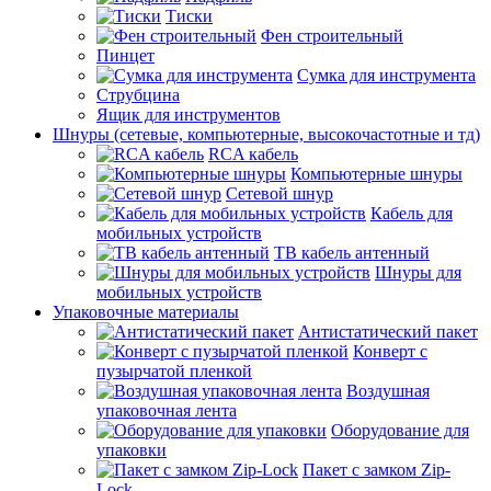
Тиски
Фен строительный
Пинцет
Сумка для инструмента
Струбцина
Ящик для инструментов
Шнуры (сетевые, компьютерные, высокочастотные и тд)
RCA кабель
Компьютерные шнуры
Сетевой шнур
Кабель для
мобильных устройств
ТВ кабель антенный
Шнуры для
мобильных устройств
Упаковочные материалы
Антистатический пакет
Конверт с
пузырчатой пленкой
Воздушная
упаковочная лента
Оборудование для
упаковки
Пакет с замком Zip-
Lock