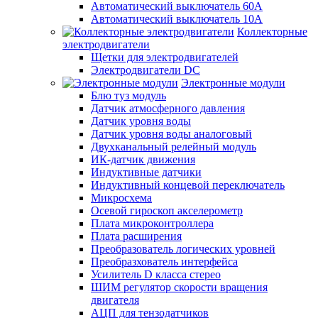
Автоматический выключатель 60А
Автоматический выключатель 10А
Коллекторные
электродвигатели
Щетки для электродвигателей
Электродвигатели DC
Электронные модули
Блю туз модуль
Датчик атмосферного давления
Датчик уровня воды
Датчик уровня воды аналоговый
Двухканальный релейный модуль
ИК-датчик движения
Индуктивные датчики
Индуктивный концевой переключатель
Микросхема
Осевой гироскоп акселерометр
Плата микроконтроллера
Плата расширения
Преобразователь логических уровней
Преобразхователь интерфейса
Усилитель D класса стерео
ШИМ регулятор скорости вращения
двигателя
АЦП для тензодатчиков