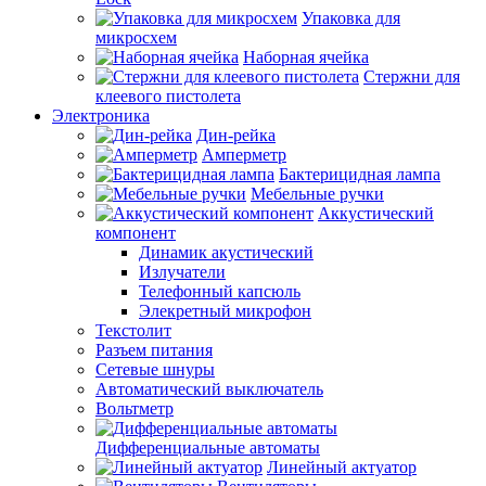
Упаковка для
микросхем
Наборная ячейка
Стержни для
клеевого пистолета
Электроника
Дин-рейка
Амперметр
Бактерицидная лампа
Мебельные ручки
Аккустический
компонент
Динамик акустический
Излучатели
Телефонный капсюль
Элекретный микрофон
Текстолит
Разъем питания
Сетевые шнуры
Автоматический выключатель
Вольтметр
Дифференциальные автоматы
Линейный актуатор