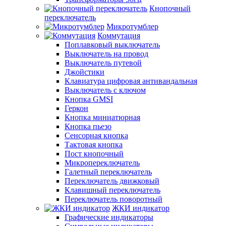
Кнопочный
переключатель
Микротумблер
Коммутация
Поплавковый выключатель
Выключатель на провод
Выключатель путевой
Джойстики
Клавиатура цифровая антивандальная
Выключатель с ключом
Кнопка GMSI
Геркон
Кнопка миниатюрная
Кнопка пьезо
Сенсорная кнопка
Тактовая кнопка
Пост кнопочный
Микропереключатель
Галетный переключатель
Переключатель движковый
Клавишный переключатель
Переключатель поворотный
ЖКИ индикатор
Графические индикаторы