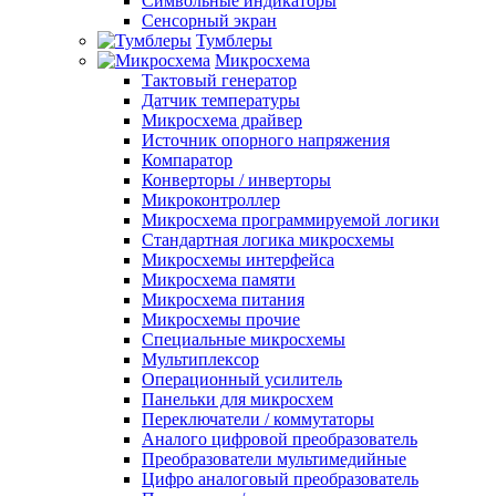
Символьные индикаторы
Сенсорный экран
Тумблеры
Микросхема
Тактовый генератор
Датчик температуры
Микросхема драйвер
Источник опорного напряжения
Компаратор
Конверторы / инверторы
Микроконтроллер
Микросхема программируемой логики
Стандартная логика микросхемы
Микросхемы интерфейса
Микросхема памяти
Микросхема питания
Микросхемы прочие
Специальные микросхемы
Мультиплексор
Операционный усилитель
Панельки для микросхем
Переключатели / коммутаторы
Аналого цифровой преобразователь
Преобразователи мультимедийные
Цифро аналоговый преобразователь