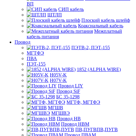
ВП
СИП кабель
ШТЛП
Плоский кабель шлейф
Коаксиальный кабель
Межплатный
кабель питания
Провод
ПЭТВ-2, ПЭТ-155
МГТФЭ
ПВА
ПЭТ-155
1852 (ALPHA WIRE)
H05V-K
H07V-K
Провод LIY
Провод SiF
БС 35-1298
МГТФ, МГТФЭ
МГШВ
МГШВЭ
Провод НВ
Провод НВМ
ПВ,ПУГВПВ,ПУГВ
Провод ПВАМ