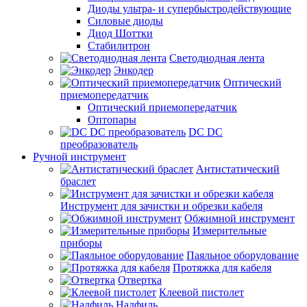
Диоды ультра- и супербыстродействующие
Силовые диоды
Диод Шоттки
Стабилитрон
Светодиодная лента
Энкодер
Оптический
приемопередатчик
Оптический приемопередатчик
Оптопары
DC DC
преобразователь
Ручной инструмент
Антистатический
браслет
Инструмент для зачистки и обрезки кабеля
Обжимной инструмент
Измерительные
приборы
Паяльное оборудование
Протяжка для кабеля
Отвертка
Клеевой пистолет
Надфиль