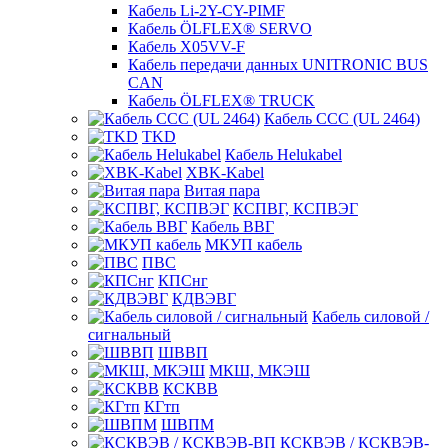
Кабель Li-2Y-CY-PIMF
Кабель ÖLFLEX® SERVO
Кабель X05VV-F
Кабель передачи данных UNITRONIC BUS
CAN
Кабель ÖLFLEX® TRUCK
Кабель CCC (UL 2464)
TKD
Кабель Helukabel
XBK-Kabel
Витая пара
КСПВГ, КСПВЭГ
Кабель ВВГ
МКУП кабель
ПВС
КПСнг
КДВЭВГ
Кабель силовой /
сигнальный
ШВВП
МКШ, МКЭШ
КСКВВ
КГтп
ШВПМ
КСКВЭВ / КСКВЭВ-