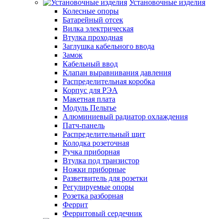
Установочные изделия
Колесные опоры
Батарейный отсек
Вилка электрическая
Втулка проходная
Заглушка кабельного ввода
Замок
Кабельный ввод
Клапан выравнивания давления
Распределительная коробка
Корпус для РЭА
Макетная плата
Модуль Пельтье
Алюминиевый радиатор охлаждения
Патч-панель
Распределительный щит
Колодка розеточная
Ручка приборная
Втулка под транзистор
Ножки приборные
Разветвитель для розетки
Регулируемые опоры
Розетка разборная
Феррит
Ферритовый сердечник