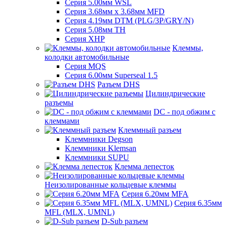
Серия 5.00мм WSL
Серия 3.68мм х 3.68мм MFD
Серия 4.19мм DTM (PLG/3P/GRY/N)
Серия 5.08мм TH
Серия XHP
Клеммы,
колодки автомобильные
Серия MQS
Серия 6.00мм Superseal 1.5
Разъем DHS
Цилиндрические
разъемы
DC - под обжим с
клеммами
Клеммный разъем
Клеммники Degson
Клеммники Klemsan
Клеммники SUPU
Клемма лепесток
Неизолированные кольцевые клеммы
Серия 6.20мм MFA
Серия 6.35мм
MFL (MLX, UMNL)
D-Sub разъем