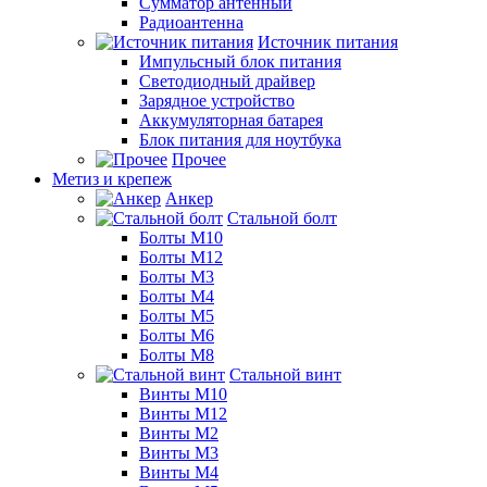
Сумматор антенный
Радиоантенна
Источник питания
Импульсный блок питания
Светодиодный драйвер
Зарядное устройство
Аккумуляторная батарея
Блок питания для ноутбука
Прочее
Метиз и крепеж
Анкер
Стальной болт
Болты М10
Болты М12
Болты М3
Болты М4
Болты М5
Болты М6
Болты М8
Стальной винт
Винты М10
Винты М12
Винты М2
Винты М3
Винты М4