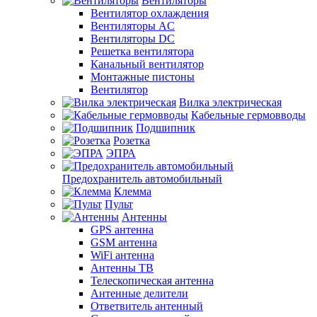
Вентиляторы
Вентилятор охлаждения
Вентиляторы AC
Вентиляторы DC
Решетка вентилятора
Канальный вентилятор
Монтажные пистоны
Вентилятор
Вилка электрическая
Кабельные гермовводы
Подшипник
Розетка
ЭПРА
Предохранитель автомобильный
Клемма
Пульт
Антенны
GPS антенна
GSM антенна
WiFi антенна
Антенны ТВ
Телескопическая антенна
Антенные делители
Ответвитель антенный