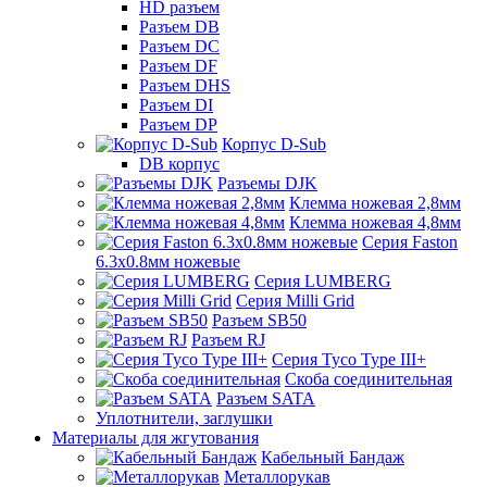
HD разъем
Разъем DB
Разъем DC
Разъем DF
Разъем DHS
Разъем DI
Разъем DP
Корпус D-Sub
DB корпус
Разъемы DJK
Клемма ножевая 2,8мм
Клемма ножевая 4,8мм
Серия Faston
6.3х0.8мм ножевые
Серия LUMBERG
Серия Milli Grid
Разъем SB50
Разъем RJ
Серия Tyco Type III+
Скоба соединительная
Разъем SATA
Уплотнители, заглушки
Материалы для жгутования
Кабельный Бандаж
Металлорукав