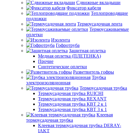
Сдвижные вкладыши
Фиксатор кабеля
Теплопроводящие
подложки
Термоусадочная лента
Термоусаживаемые
оплетки
Изолента
Гофротруба
Защитная оплетка
Медная оплетка (ПЛЕТЕНКА)
Прочие
Синтетические оплетки
Разветвитель гофры
Трубка
электроизоляционная
Термоусадочная трубка
Термоусадочная трубка RUICHI
Термоусадочная трубка REXANT
Термоусадочная трубка КВТ 2 к 1
Термоусадочная трубка КВТ 3 к 1
Клеевая
термоусадочная трубка
Клеевая термоусадочная трубка DERAY-
IAKT