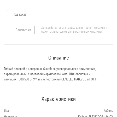
Под заказ
Цена действительна только для интернет-магазина и
Поделиться
может отличаться от цен в розничных магазинах
Описание
Гибкий силовой и контрольный кабель универсального применения,
экранированный, с цветовой маркировкой жил, ПВХ оболочка и
изоляция, 300/500 В, УФ и маслостойкий (CENELEC HAR,VDE и ГОСТ)
Характеристики
Вид
Кабель
Название
Кабель FLEXICORE 115 CY