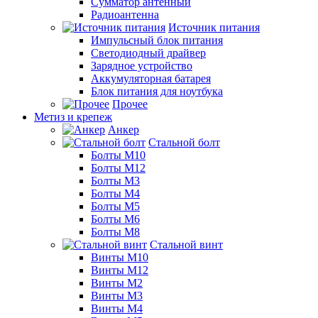
Сумматор антенный
Радиоантенна
Источник питания
Импульсный блок питания
Светодиодный драйвер
Зарядное устройство
Аккумуляторная батарея
Блок питания для ноутбука
Прочее
Метиз и крепеж
Анкер
Стальной болт
Болты М10
Болты М12
Болты М3
Болты М4
Болты М5
Болты М6
Болты М8
Стальной винт
Винты М10
Винты М12
Винты М2
Винты М3
Винты М4