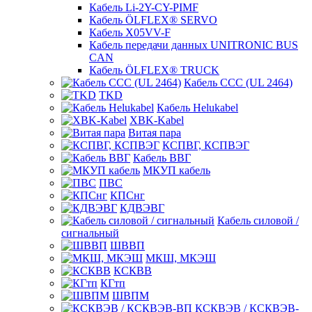
Кабель Li-2Y-CY-PIMF
Кабель ÖLFLEX® SERVO
Кабель X05VV-F
Кабель передачи данных UNITRONIC BUS
CAN
Кабель ÖLFLEX® TRUCK
Кабель CCC (UL 2464)
TKD
Кабель Helukabel
XBK-Kabel
Витая пара
КСПВГ, КСПВЭГ
Кабель ВВГ
МКУП кабель
ПВС
КПСнг
КДВЭВГ
Кабель силовой /
сигнальный
ШВВП
МКШ, МКЭШ
КСКВВ
КГтп
ШВПМ
КСКВЭВ / КСКВЭВ-