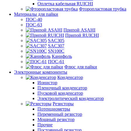
Оплетка кабельная RUICHI
Фторопластовая трубка
Материалы для пайки
ПОС-40
ПОС-63
Припой ASAHI
Припой RUICHI
SAC305
SAC307
SN100C
Канифоль
ПОС-61
Флюс для пайки
Электронные компоненты
Конденсатор
Ионистор
Пленочный конденсатор
Пусковой конденсатор
Электролитический конденсатор
Резисторы
Потенциометры
Переменный резистор
Мощный резистор
Прочие
Постоянный резистор