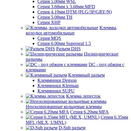
Серия 5.00мм WSL
Серия 3.68мм х 3.68мм MFD
Серия 4.19мм DTM (PLG/3P/GRY/N)
Серия 5.08мм TH
Серия XHP
Клеммы,
колодки автомобильные
Серия MQS
Серия 6.00мм Superseal 1.5
Разъем DHS
Цилиндрические
разъемы
DC - под обжим с
клеммами
Клеммный разъем
Клеммники Degson
Клеммники Klemsan
Клеммники SUPU
Клемма лепесток
Неизолированные кольцевые клеммы
Серия 6.20мм MFA
Серия 6.35мм
MFL (MLX, UMNL)
D-Sub разъем