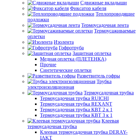
Сдвижные вкладыши
Фиксатор кабеля
Теплопроводящие
подложки
Термоусадочная лента
Термоусаживаемые
оплетки
Изолента
Гофротруба
Защитная оплетка
Медная оплетка (ПЛЕТЕНКА)
Прочие
Синтетические оплетки
Разветвитель гофры
Трубка
электроизоляционная
Термоусадочная трубка
Термоусадочная трубка RUICHI
Термоусадочная трубка REXANT
Термоусадочная трубка КВТ 2 к 1
Термоусадочная трубка КВТ 3 к 1
Клеевая
термоусадочная трубка
Клеевая термоусадочная трубка DERAY-
IAKT