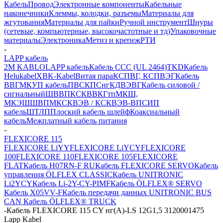
Кабель
Провод
Электронные компоненты
Кабельные
наконечники
Клеммы, колодки, разъемы
Материалы для
жгутования
Материалы для пайки
Ручной инструмент
Шнуры
(сетевые, компьютерные, высокочастотные и тд)
Упаковочные
материалы
Электроника
Метиз и крепеж
РТИ
-
LAPP кабель
2M KABLO
LAPP кабель
Кабель CCC (UL 2464)
TKD
Кабель
Helukabel
XBK-Kabel
Витая пара
КСПВГ, КСПВЭГ
Кабель
ВВГ
МКУП кабель
ПВС
КПСнг
КДВЭВГ
Кабель силовой /
сигнальный
ШВВП
КСКВВ
КГтп
МКШ,
МКЭШ
ШВПМ
КСКВЭВ / КСКВЭВ-ВП
СИП
кабель
ШТЛП
Плоский кабель шлейф
Коаксиальный
кабель
Межплатный кабель питания
-
FLEXICORE 115
FLEXICORE LiYY
FLEXICORE LiYCY
FLEXICORE
100
FLEXICORE 110
FLEXICORE 105
FLEXICORE
FLAT
Кабель H07RN-F RU
Кабель FLEXICORE SERVO
Кабель
управления ÖLFLEX CLASSIC
Кабель UNITRONIC
Li2YCY
Кабель Li-2Y-CY-PIMF
Кабель ÖLFLEX® SERVO
Кабель X05VV-F
Кабель передачи данных UNITRONIC BUS
CAN
Кабель ÖLFLEX® TRUCK
-
Кабель FLEXICORE 115 CY нг(А)-LS 12G1,5 3120001475
Lapp Kabel