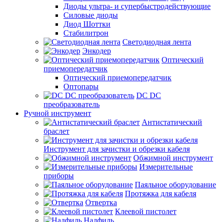
Диоды ультра- и супербыстродействующие
Силовые диоды
Диод Шоттки
Стабилитрон
Светодиодная лента
Энкодер
Оптический
приемопередатчик
Оптический приемопередатчик
Оптопары
DC DC
преобразователь
Ручной инструмент
Антистатический
браслет
Инструмент для зачистки и обрезки кабеля
Обжимной инструмент
Измерительные
приборы
Паяльное оборудование
Протяжка для кабеля
Отвертка
Клеевой пистолет
Надфиль