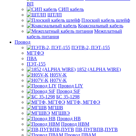
ВП
СИП кабель
ШТЛП
Плоский кабель шлейф
Коаксиальный кабель
Межплатный
кабель питания
Провод
ПЭТВ-2, ПЭТ-155
МГТФЭ
ПВА
ПЭТ-155
1852 (ALPHA WIRE)
H05V-K
H07V-K
Провод LIY
Провод SiF
БС 35-1298
МГТФ, МГТФЭ
МГШВ
МГШВЭ
Провод НВ
Провод НВМ
ПВ,ПУГВПВ,ПУГВ
Провод ПВАМ