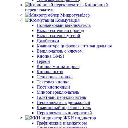
Кнопочный
переключатель
Микротумблер
Коммутация
Поплавковый выключатель
Выключатель на провод
Выключатель путевой
Джойстики
Клавиатура цифровая антивандальная
Выключатель с ключом
Кнопка GMSI
Геркон
Кнопка миниатюрная
Кнопка пьезо
Сенсорная кнопка
Тактовая кнопка
Пост кнопочный
Микропереключатель
Галетный переключатель
Переключатель движковый
Клавишный переключатель
Переключатель поворотный
ЖКИ индикатор
Графические индикаторы