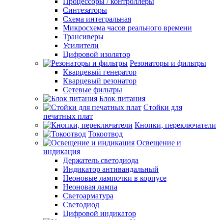
Процессоры / контроллеры
Синтезаторы
Схема интегральная
Микросхема часов реального времени
Трансиверы
Усилители
Цифровой изолятор
Резонаторы и фильтры
Кварцевый генератор
Кварцевый резонатор
Сетевые фильтры
Блок питания
Стойки для
печатных плат
Кнопки, переключатели
Токоотвод
Освещение и
индикация
Держатель светодиода
Индикатор антивандальный
Неоновые лампочки в корпусе
Неоновая лампа
Светоарматура
Светодиод
Цифровой индикатор