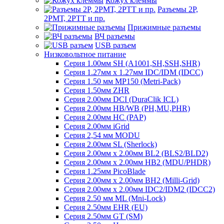
Кожух клеммы
Разъемы 2Р,
2РМТ, 2РТТ и пр.
Прижимные разъемы
ВЧ разъемы
USB разъем
Низковольтное питание
Серия 1.00мм SH (A1001,SH,SSH,SHR)
Серия 1.27мм x 1.27мм IDC/IDM (IDCC)
Серия 1.50 мм MP150 (Metri-Pack)
Серия 1.50мм ZHR
Серия 2.00мм DCI (DuraClik ICL)
Серия 2.00мм HB/WB (PH,MU,PHR)
Серия 2.00мм HC (PAP)
Серия 2.00мм iGrid
Серия 2,54 мм MODU
Серия 2.00мм SL (Sherlock)
Серия 2.00мм x 2.00мм BL2 (BLS2/BLD2)
Серия 2.00мм x 2.00мм HB2 (MDU/PHDR)
Серия 1.25мм PicoBlade
Серия 2.00мм х 2.00мм BH2 (Milli-Grid)
Серия 2.00мм х 2.00мм IDC2/IDM2 (IDCC2)
Серия 2.50 мм ML (Mni-Lock)
Серия 2.50мм EHR (EU)
Серия 2.50мм GT (SM)