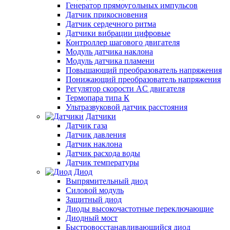
Генератор прямоугольных импульсов
Датчик прикосновения
Датчик сердечного ритма
Датчики вибрации цифровые
Контроллер шагового двигателя
Модуль датчика наклона
Модуль датчика пламени
Повышающий преобразователь напряжения
Понижающий преобразователь напряжения
Регулятор скорости AC двигателя
Термопара типа К
Ультразвуковой датчик расстояния
Датчики
Датчик газа
Датчик давления
Датчик наклона
Датчик расхода воды
Датчик температуры
Диод
Выпрямительный диод
Силовой модуль
Защитный диод
Диоды высокочастотные переключающие
Диодный мост
Быстровосстанавливающийся диод