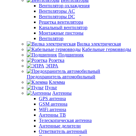
Вентиляторы
Вентилятор охлаждения
Вентиляторы AC
Вентиляторы DC
Решетка вентилятора
Канальный вентилятор
Монтажные пистоны
Вентилятор
Вилка электрическая
Кабельные гермовводы
Подшипник
Розетка
ЭПРА
Предохранитель автомобильный
Клемма
Пульт
Антенны
GPS антенна
GSM антенна
WiFi антенна
Антенны ТВ
Телескопическая антенна
Антенные делители
Ответвитель антенный