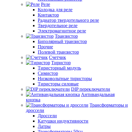
Реле
Колодка для реле
Контактор
Радиатор твердотельного реле
Твердотельное реле
Электромагнитное реле
Транзистор
Биполярный транзистор
Прочие
Полевой транзистор
Счетчик
Тиристор
Тиристорный модуль
Симистор
Низковольтные тиристоры
Тиристоры силовые
DIP переключатели
Антивандальная
кнопка
Трансформаторы и
дроссели
Дроссели
Катушки индуктивности
Латры
Трансформаторы 50гц