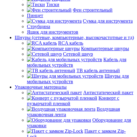
Тиски
Фен строительный
Пинцет
Сумка для инструмента
Струбцина
Ящик для инструментов
Шнуры (сетевые, компьютерные, высокочастотные и тд)
RCA кабель
Компьютерные шнуры
Сетевой шнур
Кабель для
мобильных устройств
ТВ кабель антенный
Шнуры для
мобильных устройств
Упаковочные материалы
Антистатический пакет
Конверт с
пузырчатой пленкой
Воздушная
упаковочная лента
Оборудование для
упаковки
Пакет с замком Zip-
Lock