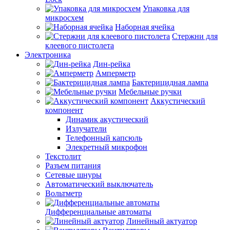
Упаковка для
микросхем
Наборная ячейка
Стержни для
клеевого пистолета
Электроника
Дин-рейка
Амперметр
Бактерицидная лампа
Мебельные ручки
Аккустический
компонент
Динамик акустический
Излучатели
Телефонный капсюль
Элекретный микрофон
Текстолит
Разъем питания
Сетевые шнуры
Автоматический выключатель
Вольтметр
Дифференциальные автоматы
Линейный актуатор