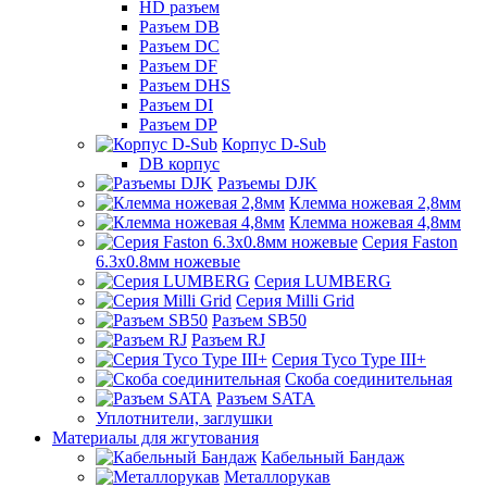
HD разъем
Разъем DB
Разъем DC
Разъем DF
Разъем DHS
Разъем DI
Разъем DP
Корпус D-Sub
DB корпус
Разъемы DJK
Клемма ножевая 2,8мм
Клемма ножевая 4,8мм
Серия Faston
6.3х0.8мм ножевые
Серия LUMBERG
Серия Milli Grid
Разъем SB50
Разъем RJ
Серия Tyco Type III+
Скоба соединительная
Разъем SATA
Уплотнители, заглушки
Материалы для жгутования
Кабельный Бандаж
Металлорукав