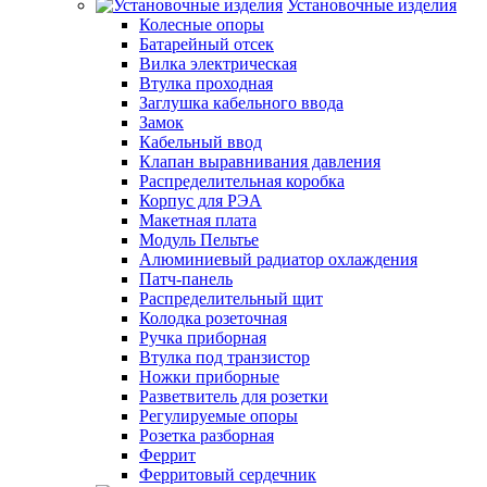
Установочные изделия
Колесные опоры
Батарейный отсек
Вилка электрическая
Втулка проходная
Заглушка кабельного ввода
Замок
Кабельный ввод
Клапан выравнивания давления
Распределительная коробка
Корпус для РЭА
Макетная плата
Модуль Пельтье
Алюминиевый радиатор охлаждения
Патч-панель
Распределительный щит
Колодка розеточная
Ручка приборная
Втулка под транзистор
Ножки приборные
Разветвитель для розетки
Регулируемые опоры
Розетка разборная
Феррит
Ферритовый сердечник