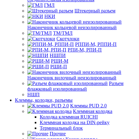
ГМЛ
Штекерный разъем
НКИ
Наконечник кольцевой неизолированный
ТМ/ТМЛ
Скотчлоки
РППИ-М, РППИ-П
РПИ-М, РПИ-П
НШПИ
РШИ-М
РШИ-П
Наконечник вилочный неизолированный
Разъем
флажковый изолированный
НШП
Клеммы, колодки, разъемы
Клеммы PUD 2.0
Клеммная колодка
Колодка клеммная RUICHI
Клеммная колодка на DIN-рейку
Терминальный блок
Прочие