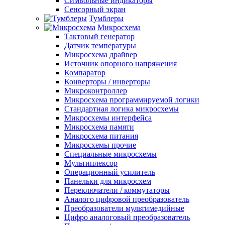
Символьные индикаторы
Сенсорный экран
Тумблеры
Микросхема
Тактовый генератор
Датчик температуры
Микросхема драйвер
Источник опорного напряжения
Компаратор
Конверторы / инверторы
Микроконтроллер
Микросхема программируемой логики
Стандартная логика микросхемы
Микросхемы интерфейса
Микросхема памяти
Микросхема питания
Микросхемы прочие
Специальные микросхемы
Мультиплексор
Операционный усилитель
Панельки для микросхем
Переключатели / коммутаторы
Аналого цифровой преобразователь
Преобразователи мультимедийные
Цифро аналоговый преобразователь