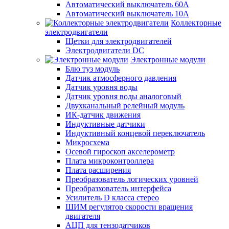
Автоматический выключатель 60А
Автоматический выключатель 10А
Коллекторные
электродвигатели
Щетки для электродвигателей
Электродвигатели DC
Электронные модули
Блю туз модуль
Датчик атмосферного давления
Датчик уровня воды
Датчик уровня воды аналоговый
Двухканальный релейный модуль
ИК-датчик движения
Индуктивные датчики
Индуктивный концевой переключатель
Микросхема
Осевой гироскоп акселерометр
Плата микроконтроллера
Плата расширения
Преобразователь логических уровней
Преобразхователь интерфейса
Усилитель D класса стерео
ШИМ регулятор скорости вращения
двигателя
АЦП для тензодатчиков