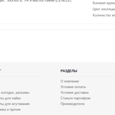
ция, 300/500 В, УФ и маслостойкий (CENELEC
Базовая един
Цвет изоляци
Количество ж
Г
РАЗДЕЛЫ
О компании
Условия оплаты
 колодки, разъемы
Условия доставки
лы для пайки
Станьте партнёром
лы для жгутования
Производители
ика и прочие