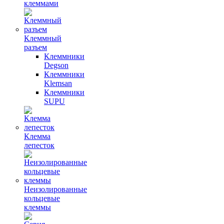
клеммами
Клеммный
разъем
Клеммники
Degson
Клеммники
Klemsan
Клеммники
SUPU
Клемма
лепесток
Неизолированные
кольцевые
клеммы