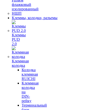
Разъем
флажковый
изолированный
НШП
Клеммы, колодки, разъемы
Клеммы
PUD
2.0
Клеммная
колодка
Колодка
клеммная
RUICHI
Клеммная
колодка
на
DIN-
рейку
Терминальный
блок