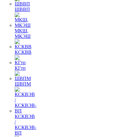
ШВВП
МКШ,
МКЭШ
КСКВВ
КГтп
ШВПМ
КСКВЭВ
/
КСКВЭВ-
ВП