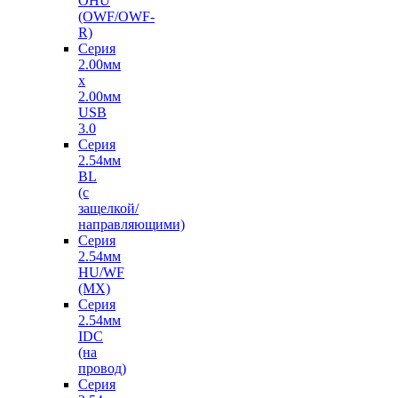
OHU
(OWF/OWF-
R)
Серия
2.00мм
x
2.00мм
USB
3.0
Серия
2.54мм
BL
(с
защелкой/
направляющими)
Серия
2.54мм
HU/WF
(MX)
Серия
2.54мм
IDC
(на
провод)
Серия