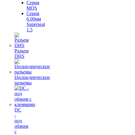
Серия
MQS
Серия
6.00мм
Superseal
1.5
Разъем
DHS
Цилиндрические
разъемы
DC
-
под
обжим
с