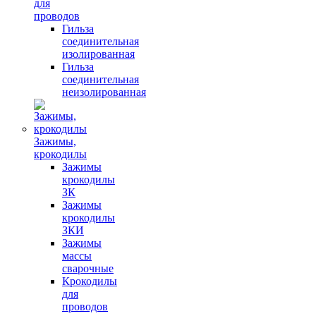
для
проводов
Гильза
соединительная
изолированная
Гильза
соединительная
неизолированная
Зажимы,
крокодилы
Зажимы
крокодилы
ЗК
Зажимы
крокодилы
ЗКИ
Зажимы
массы
сварочные
Крокодилы
для
проводов