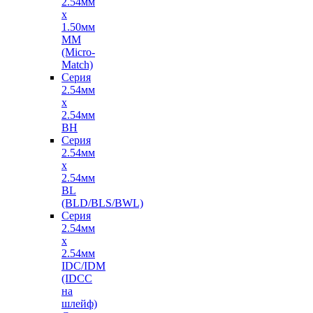
2.54мм
х
1.50мм
MM
(Micro-
Match)
Серия
2.54мм
х
2.54мм
BH
Серия
2.54мм
х
2.54мм
BL
(BLD/BLS/BWL)
Серия
2.54мм
х
2.54мм
IDC/IDM
(IDCC
на
шлейф)