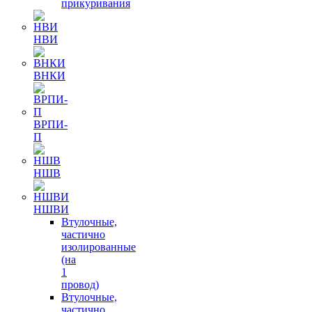
прикуривания
НВИ
ВНКИ
ВРПИ-
П
НШВ
НШВИ
Втулочные,
частично
изолированные
(на
1
провод)
Втулочные,
частично