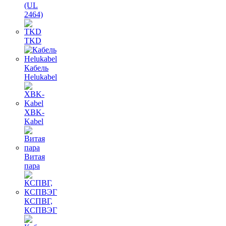
(UL
2464)
TKD
Кабель
Helukabel
XBK-
Kabel
Витая
пара
КСПВГ,
КСПВЭГ