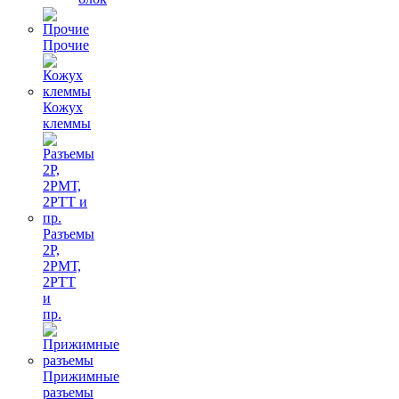
Прочие
Кожух
клеммы
Разъемы
2Р,
2РМТ,
2РТТ
и
пр.
Прижимные
разъемы