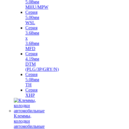
5.08мм
MHU/MPW
Серия
5.00мм
WSL
Серия
3.68мм
х
3.68мм
MFD
Серия
4.19мм
DTM
(PLG/3P/GRY/N)
Серия
5.08мм
TH
Серия
XHP
Клеммы,
колодки
автомобильные