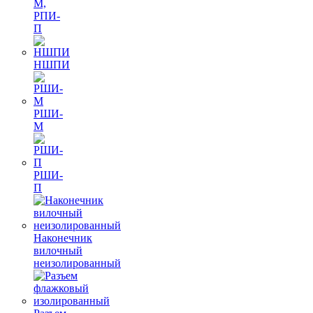
М,
РПИ-
П
НШПИ
РШИ-
М
РШИ-
П
Наконечник
вилочный
неизолированный