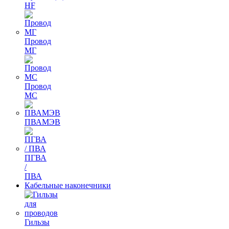
HF
Провод
МГ
Провод
МС
ПВАМЭВ
ПГВА
/
ПВА
Кабельные наконечники
Гильзы