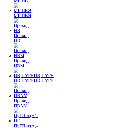
МГШВ
МГШВЭ
Провод
НВ
Провод
НВМ
ПВ,ПУГВПВ,ПУГВ
Провод
ПВАМ
ПуГПнг(A)-