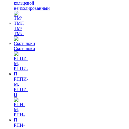
кольцевой
неизолированный
ТМ/
ТМЛ
Скотчлоки
РППИ-
М,
РППИ-
П
РПИ-