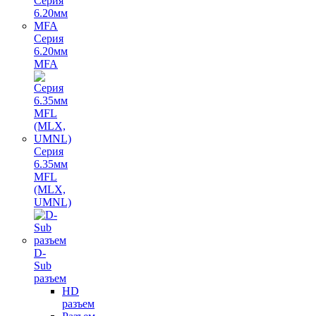
Серия
6.20мм
MFA
Серия
6.35мм
MFL
(MLX,
UMNL)
D-
Sub
разъем
HD
разъем