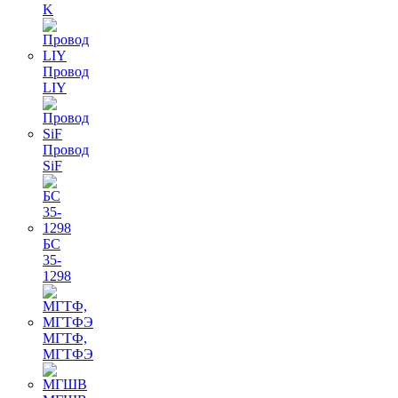
K
Провод
LIY
Провод
SiF
БС
35-
1298
МГТФ,
МГТФЭ