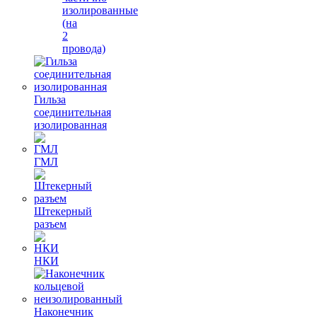
изолированные
(на
2
провода)
Гильза
соединительная
изолированная
ГМЛ
Штекерный
разъем
НКИ
Наконечник