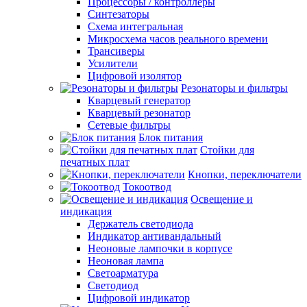
Процессоры / контроллеры
Синтезаторы
Схема интегральная
Микросхема часов реального времени
Трансиверы
Усилители
Цифровой изолятор
Резонаторы и фильтры
Кварцевый генератор
Кварцевый резонатор
Сетевые фильтры
Блок питания
Стойки для
печатных плат
Кнопки, переключатели
Токоотвод
Освещение и
индикация
Держатель светодиода
Индикатор антивандальный
Неоновые лампочки в корпусе
Неоновая лампа
Светоарматура
Светодиод
Цифровой индикатор