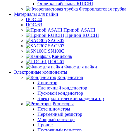
Оплетка кабельная RUICHI
Фторопластовая трубка
Материалы для пайки
ПОС-40
ПОС-63
Припой ASAHI
Припой RUICHI
SAC305
SAC307
SN100C
Канифоль
ПОС-61
Флюс для пайки
Электронные компоненты
Конденсатор
Ионистор
Пленочный конденсатор
Пусковой конденсатор
Электролитический конденсатор
Резисторы
Потенциометры
Переменный резистор
Мощный резистор
Прочие
Постоянный резистор