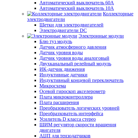
Автоматический выключатель 60А
Автоматический выключатель 10А
Коллекторные
электродвигатели
Щетки для электродвигателей
Электродвигатели DC
Электронные модули
Блю туз модуль
Датчик атмосферного давления
Датчик уровня воды
Датчик уровня воды аналоговый
Двухканальный релейный модуль
ИК-датчик движения
Индуктивные датчики
Индуктивный концевой переключатель
Микросхема
Осевой гироскоп акселерометр
Плата микроконтроллера
Плата расширения
Преобразователь логических уровней
Преобразхователь интерфейса
Усилитель D класса стерео
ШИМ регулятор скорости вращения
двигателя
АЦП для тензодатчиков