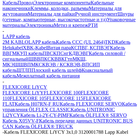
Кабель
Провод
Электронные компоненты
Кабельные
наконечники
Клеммы, колодки, разъемы
Материалы для
жгутования
Материалы для пайки
Ручной инструмент
Шнуры
(сетевые, компьютерные, высокочастотные и тд)
Упаковочные
материалы
Электроника
Метиз и крепеж
РТИ
-
LAPP кабель
2M KABLO
LAPP кабель
Кабель CCC (UL 2464)
TKD
Кабель
Helukabel
XBK-Kabel
Витая пара
КСПВГ, КСПВЭГ
Кабель
ВВГ
МКУП кабель
ПВС
КПСнг
КДВЭВГ
Кабель силовой /
сигнальный
ШВВП
КСКВВ
КГтп
МКШ,
МКЭШ
ШВПМ
КСКВЭВ / КСКВЭВ-ВП
СИП
кабель
ШТЛП
Плоский кабель шлейф
Коаксиальный
кабель
Межплатный кабель питания
-
FLEXICORE LiYCY
FLEXICORE LiYY
FLEXICORE 100
FLEXICORE
110
FLEXICORE 105
FLEXICORE 115
FLEXICORE
FLAT
Кабель H07RN-F RU
Кабель FLEXICORE SERVO
Кабель
управления ÖLFLEX CLASSIC
Кабель UNITRONIC
Li2YCY
Кабель Li-2Y-CY-PIMF
Кабель ÖLFLEX® SERVO
Кабель X05VV-F
Кабель передачи данных UNITRONIC BUS
CAN
Кабель ÖLFLEX® TRUCK
-
Кабель FLEXICORE LiYCY 3x1,0 3120001788 Lapp Kabel