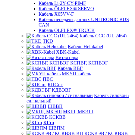
Кабель Li-2Y-CY-PIMF
Кабель ÖLFLEX® SERVO
Кабель X05VV-F
Кабель передачи данных UNITRONIC BUS
CAN
Кабель ÖLFLEX® TRUCK
Кабель CCC (UL 2464)
TKD
Кабель Helukabel
XBK-Kabel
Витая пара
КСПВГ, КСПВЭГ
Кабель ВВГ
МКУП кабель
ПВС
КПСнг
КДВЭВГ
Кабель силовой /
сигнальный
ШВВП
МКШ, МКЭШ
КСКВВ
КГтп
ШВПМ
КСКВЭВ / КСКВЭВ-