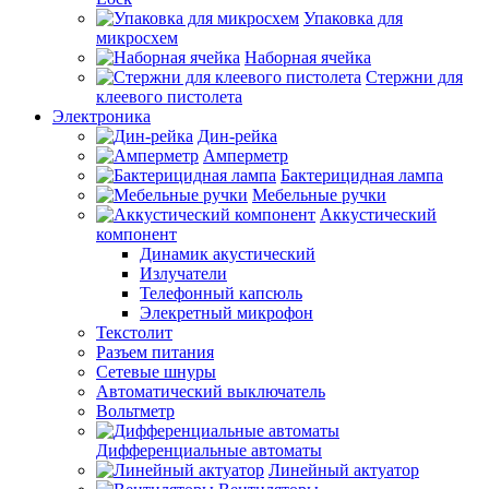
Упаковка для
микросхем
Наборная ячейка
Стержни для
клеевого пистолета
Электроника
Дин-рейка
Амперметр
Бактерицидная лампа
Мебельные ручки
Аккустический
компонент
Динамик акустический
Излучатели
Телефонный капсюль
Элекретный микрофон
Текстолит
Разъем питания
Сетевые шнуры
Автоматический выключатель
Вольтметр
Дифференциальные автоматы
Линейный актуатор