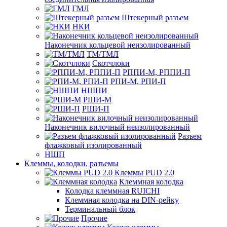
ГМЛ
Штекерный разъем
НКИ
Наконечник кольцевой неизолированный
ТМ/ТМЛ
Скотчлоки
РППИ-М, РППИ-П
РПИ-М, РПИ-П
НШПИ
РШИ-М
РШИ-П
Наконечник вилочный неизолированный
Разъем
флажковый изолированный
НШП
Клеммы, колодки, разъемы
Клеммы PUD 2.0
Клеммная колодка
Колодка клеммная RUICHI
Клеммная колодка на DIN-рейку
Терминальный блок
Прочие