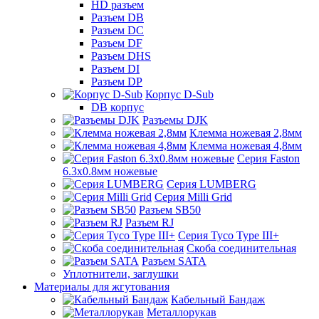
HD разъем
Разъем DB
Разъем DC
Разъем DF
Разъем DHS
Разъем DI
Разъем DP
Корпус D-Sub
DB корпус
Разъемы DJK
Клемма ножевая 2,8мм
Клемма ножевая 4,8мм
Серия Faston
6.3х0.8мм ножевые
Серия LUMBERG
Серия Milli Grid
Разъем SB50
Разъем RJ
Серия Tyco Type III+
Скоба соединительная
Разъем SATA
Уплотнители, заглушки
Материалы для жгутования
Кабельный Бандаж
Металлорукав