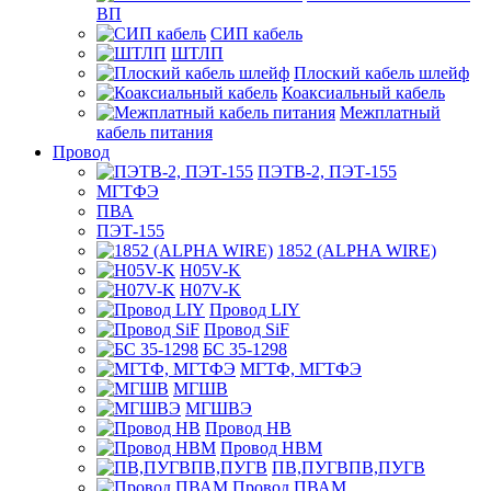
ВП
СИП кабель
ШТЛП
Плоский кабель шлейф
Коаксиальный кабель
Межплатный
кабель питания
Провод
ПЭТВ-2, ПЭТ-155
МГТФЭ
ПВА
ПЭТ-155
1852 (ALPHA WIRE)
H05V-K
H07V-K
Провод LIY
Провод SiF
БС 35-1298
МГТФ, МГТФЭ
МГШВ
МГШВЭ
Провод НВ
Провод НВМ
ПВ,ПУГВПВ,ПУГВ
Провод ПВАМ