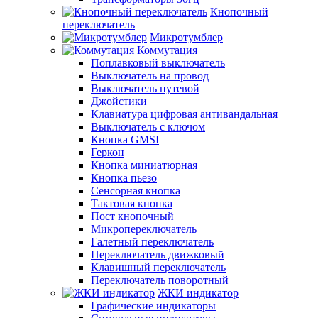
Кнопочный
переключатель
Микротумблер
Коммутация
Поплавковый выключатель
Выключатель на провод
Выключатель путевой
Джойстики
Клавиатура цифровая антивандальная
Выключатель с ключом
Кнопка GMSI
Геркон
Кнопка миниатюрная
Кнопка пьезо
Сенсорная кнопка
Тактовая кнопка
Пост кнопочный
Микропереключатель
Галетный переключатель
Переключатель движковый
Клавишный переключатель
Переключатель поворотный
ЖКИ индикатор
Графические индикаторы