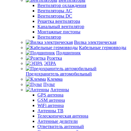
Вентиляторы
Вентилятор охлаждения
Вентиляторы AC
Вентиляторы DC
Решетка вентилятора
Канальный вентилятор
Монтажные пистоны
Вентилятор
Вилка электрическая
Кабельные гермовводы
Подшипник
Розетка
ЭПРА
Предохранитель автомобильный
Клемма
Пульт
Антенны
GPS антенна
GSM антенна
WiFi антенна
Антенны ТВ
Телескопическая антенна
Антенные делители
Ответвитель антенный