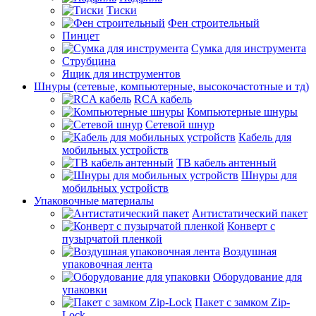
Тиски
Фен строительный
Пинцет
Сумка для инструмента
Струбцина
Ящик для инструментов
Шнуры (сетевые, компьютерные, высокочастотные и тд)
RCA кабель
Компьютерные шнуры
Сетевой шнур
Кабель для
мобильных устройств
ТВ кабель антенный
Шнуры для
мобильных устройств
Упаковочные материалы
Антистатический пакет
Конверт с
пузырчатой пленкой
Воздушная
упаковочная лента
Оборудование для
упаковки
Пакет с замком Zip-
Lock