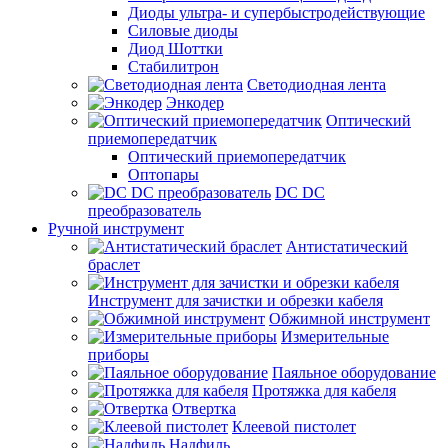
Диоды ультра- и супербыстродействующие
Силовые диоды
Диод Шоттки
Стабилитрон
Светодиодная лента
Энкодер
Оптический
приемопередатчик
Оптический приемопередатчик
Оптопары
DC DC
преобразователь
Ручной инструмент
Антистатический
браслет
Инструмент для зачистки и обрезки кабеля
Обжимной инструмент
Измерительные
приборы
Паяльное оборудование
Протяжка для кабеля
Отвертка
Клеевой пистолет
Надфиль