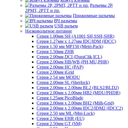
Кожух клеммы
Разъемы 2Р,
2РМТ, 2РТТ и пр.
Прижимные разъемы
ВЧ разъемы
USB разъем
Низковольтное питание
Серия 1.00мм SH (A1001,SH,SSH,SHR)
Серия 1.27мм x 1.27мм IDC/IDM (IDCC)
Серия 1.50 мм MP150 (Metri-Pack)
Серия 1.50мм ZHR
Серия 2.00мм DCI (DuraClik ICL)
Серия 2.00мм HB/WB (PH,MU,PHR)
Серия 2.00мм HC (PAP)
Серия 2.00мм iGrid
Серия 2,54 мм MODU
Серия 2.00мм SL (Sherlock)
Серия 2.00мм x 2.00мм BL2 (BLS2/BLD2)
Серия 2.00мм x 2.00мм HB2 (MDU/PHDR)
Серия 1.25мм PicoBlade
Серия 2.00мм х 2.00мм BH2 (Milli-Grid)
Серия 2.00мм х 2.00мм IDC2/IDM2 (IDCC2)
Серия 2.50 мм ML (Mni-Lock)
Серия 2.50мм EHR (EU)
Серия 2.50мм GT (SM)