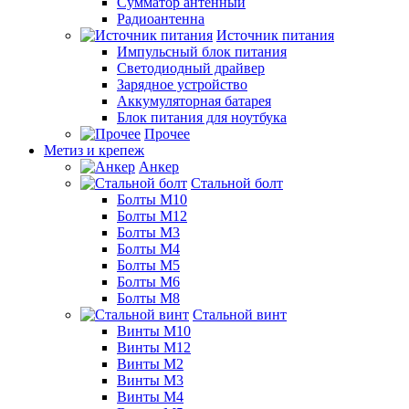
Сумматор антенный
Радиоантенна
Источник питания
Импульсный блок питания
Светодиодный драйвер
Зарядное устройство
Аккумуляторная батарея
Блок питания для ноутбука
Прочее
Метиз и крепеж
Анкер
Стальной болт
Болты М10
Болты М12
Болты М3
Болты М4
Болты М5
Болты М6
Болты М8
Стальной винт
Винты М10
Винты М12
Винты М2
Винты М3
Винты М4