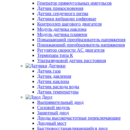
Генератор прямоугольных импульсов
Датчик прикосновения
Датчик сердечного ритма
Датчики вибрации цифровые
Контроллер шагового двигателя
Модуль датчика наклона
Модуль датчика пламени
Повышающий преобразователь напряжения
Понижающий преобразователь напряжения
Регулятор скорости AC двигателя
Термопара типа К
Ультразвуковой датчик расстояния
Датчики
Датчик газа
Датчик давления
Датчик наклона
Датчик расхода воды
Датчик температуры
Диод
Выпрямительный диод
Силовой модуль
Защитный диод
Диоды высокочастотные переключающие
Диодный мост
Быстровосстанавливающийся диод