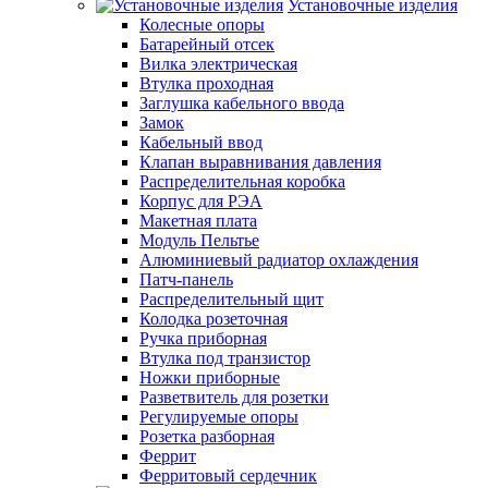
Установочные изделия
Колесные опоры
Батарейный отсек
Вилка электрическая
Втулка проходная
Заглушка кабельного ввода
Замок
Кабельный ввод
Клапан выравнивания давления
Распределительная коробка
Корпус для РЭА
Макетная плата
Модуль Пельтье
Алюминиевый радиатор охлаждения
Патч-панель
Распределительный щит
Колодка розеточная
Ручка приборная
Втулка под транзистор
Ножки приборные
Разветвитель для розетки
Регулируемые опоры
Розетка разборная
Феррит
Ферритовый сердечник