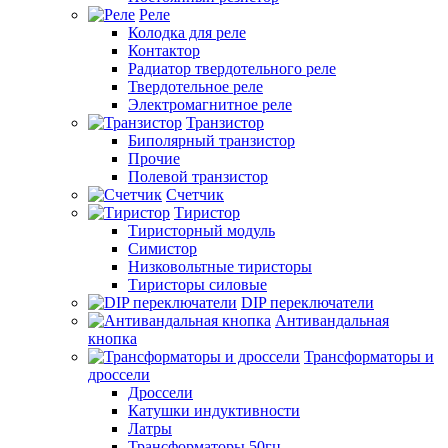
Реле
Колодка для реле
Контактор
Радиатор твердотельного реле
Твердотельное реле
Электромагнитное реле
Транзистор
Биполярный транзистор
Прочие
Полевой транзистор
Счетчик
Тиристор
Тиристорный модуль
Симистор
Низковольтные тиристоры
Тиристоры силовые
DIP переключатели
Антивандальная
кнопка
Трансформаторы и
дроссели
Дроссели
Катушки индуктивности
Латры
Трансформаторы 50гц