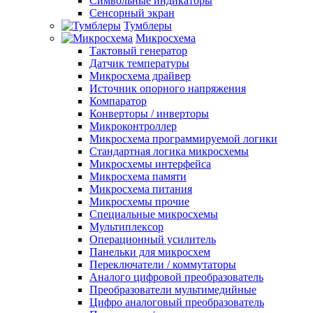
Символьные индикаторы
Сенсорный экран
Тумблеры
Микросхема
Тактовый генератор
Датчик температуры
Микросхема драйвер
Источник опорного напряжения
Компаратор
Конверторы / инверторы
Микроконтроллер
Микросхема программируемой логики
Стандартная логика микросхемы
Микросхемы интерфейса
Микросхема памяти
Микросхема питания
Микросхемы прочие
Специальные микросхемы
Мультиплексор
Операционный усилитель
Панельки для микросхем
Переключатели / коммутаторы
Аналого цифровой преобразователь
Преобразователи мультимедийные
Цифро аналоговый преобразователь