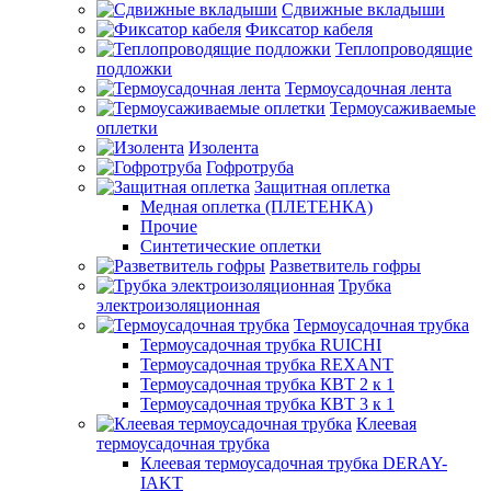
Сдвижные вкладыши
Фиксатор кабеля
Теплопроводящие
подложки
Термоусадочная лента
Термоусаживаемые
оплетки
Изолента
Гофротруба
Защитная оплетка
Медная оплетка (ПЛЕТЕНКА)
Прочие
Синтетические оплетки
Разветвитель гофры
Трубка
электроизоляционная
Термоусадочная трубка
Термоусадочная трубка RUICHI
Термоусадочная трубка REXANT
Термоусадочная трубка КВТ 2 к 1
Термоусадочная трубка КВТ 3 к 1
Клеевая
термоусадочная трубка
Клеевая термоусадочная трубка DERAY-
IAKT