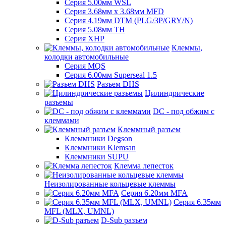
Серия 5.00мм WSL
Серия 3.68мм х 3.68мм MFD
Серия 4.19мм DTM (PLG/3P/GRY/N)
Серия 5.08мм TH
Серия XHP
Клеммы,
колодки автомобильные
Серия MQS
Серия 6.00мм Superseal 1.5
Разъем DHS
Цилиндрические
разъемы
DC - под обжим с
клеммами
Клеммный разъем
Клеммники Degson
Клеммники Klemsan
Клеммники SUPU
Клемма лепесток
Неизолированные кольцевые клеммы
Серия 6.20мм MFA
Серия 6.35мм
MFL (MLX, UMNL)
D-Sub разъем