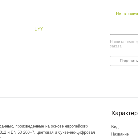
Нет в налич
Наши менеджеры
заказа
Поделить
Характер
данных, произведенные на основе европейских
Вид
812 и EN 50 288−7, цветовая и буквенно-цифровая
Название