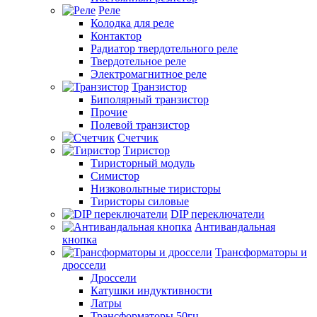
Реле
Колодка для реле
Контактор
Радиатор твердотельного реле
Твердотельное реле
Электромагнитное реле
Транзистор
Биполярный транзистор
Прочие
Полевой транзистор
Счетчик
Тиристор
Тиристорный модуль
Симистор
Низковольтные тиристоры
Тиристоры силовые
DIP переключатели
Антивандальная
кнопка
Трансформаторы и
дроссели
Дроссели
Катушки индуктивности
Латры
Трансформаторы 50гц