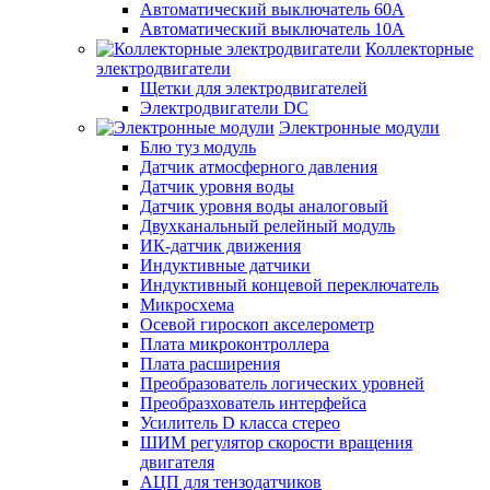
Автоматический выключатель 60А
Автоматический выключатель 10А
Коллекторные
электродвигатели
Щетки для электродвигателей
Электродвигатели DC
Электронные модули
Блю туз модуль
Датчик атмосферного давления
Датчик уровня воды
Датчик уровня воды аналоговый
Двухканальный релейный модуль
ИК-датчик движения
Индуктивные датчики
Индуктивный концевой переключатель
Микросхема
Осевой гироскоп акселерометр
Плата микроконтроллера
Плата расширения
Преобразователь логических уровней
Преобразхователь интерфейса
Усилитель D класса стерео
ШИМ регулятор скорости вращения
двигателя
АЦП для тензодатчиков