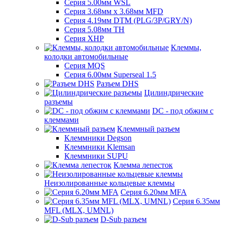
Серия 5.00мм WSL
Серия 3.68мм х 3.68мм MFD
Серия 4.19мм DTM (PLG/3P/GRY/N)
Серия 5.08мм TH
Серия XHP
Клеммы,
колодки автомобильные
Серия MQS
Серия 6.00мм Superseal 1.5
Разъем DHS
Цилиндрические
разъемы
DC - под обжим с
клеммами
Клеммный разъем
Клеммники Degson
Клеммники Klemsan
Клеммники SUPU
Клемма лепесток
Неизолированные кольцевые клеммы
Серия 6.20мм MFA
Серия 6.35мм
MFL (MLX, UMNL)
D-Sub разъем