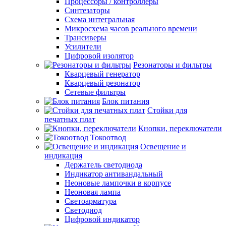
Процессоры / контроллеры
Синтезаторы
Схема интегральная
Микросхема часов реального времени
Трансиверы
Усилители
Цифровой изолятор
Резонаторы и фильтры
Кварцевый генератор
Кварцевый резонатор
Сетевые фильтры
Блок питания
Стойки для
печатных плат
Кнопки, переключатели
Токоотвод
Освещение и
индикация
Держатель светодиода
Индикатор антивандальный
Неоновые лампочки в корпусе
Неоновая лампа
Светоарматура
Светодиод
Цифровой индикатор