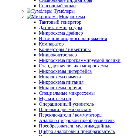
Символьные индикаторы
Сенсорный экран
Тумблеры
Микросхема
Тактовый генератор
Датчик температуры
Микросхема драйвер
Источник опорного напряжения
Компаратор
Конверторы / инверторы
Микроконтроллер
Микросхема программируемой логики
Стандартная логика микросхемы
Микросхемы интерфейса
Микросхема памяти
Микросхема питания
Микросхемы прочие
Специальные микросхемы
Мультиплексор
Операционный усилитель
Панельки для микросхем
Переключатели / коммутаторы
Аналого цифровой преобразователь
Преобразователи мультимедийные
Цифро аналоговый преобразователь