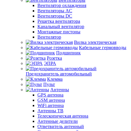
Вентиляторы
Вентилятор охлаждения
Вентиляторы AC
Вентиляторы DC
Решетка вентилятора
Канальный вентилятор
Монтажные пистоны
Вентилятор
Вилка электрическая
Кабельные гермовводы
Подшипник
Розетка
ЭПРА
Предохранитель автомобильный
Клемма
Пульт
Антенны
GPS антенна
GSM антенна
WiFi антенна
Антенны ТВ
Телескопическая антенна
Антенные делители
Ответвитель антенный