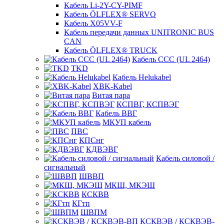
Кабель Li-2Y-CY-PIMF
Кабель ÖLFLEX® SERVO
Кабель X05VV-F
Кабель передачи данных UNITRONIC BUS
CAN
Кабель ÖLFLEX® TRUCK
Кабель CCC (UL 2464)
TKD
Кабель Helukabel
XBK-Kabel
Витая пара
КСПВГ, КСПВЭГ
Кабель ВВГ
МКУП кабель
ПВС
КПСнг
КДВЭВГ
Кабель силовой /
сигнальный
ШВВП
МКШ, МКЭШ
КСКВВ
КГтп
ШВПМ
КСКВЭВ / КСКВЭВ-