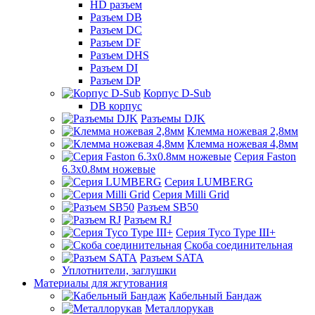
HD разъем
Разъем DB
Разъем DC
Разъем DF
Разъем DHS
Разъем DI
Разъем DP
Корпус D-Sub
DB корпус
Разъемы DJK
Клемма ножевая 2,8мм
Клемма ножевая 4,8мм
Серия Faston
6.3х0.8мм ножевые
Серия LUMBERG
Серия Milli Grid
Разъем SB50
Разъем RJ
Серия Tyco Type III+
Скоба соединительная
Разъем SATA
Уплотнители, заглушки
Материалы для жгутования
Кабельный Бандаж
Металлорукав