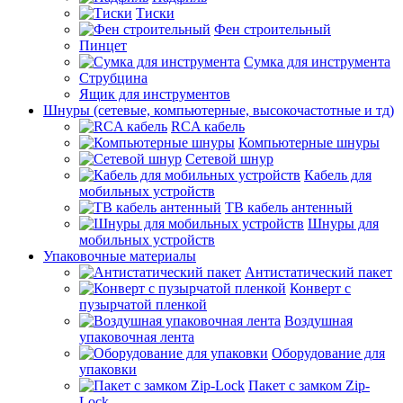
Тиски
Фен строительный
Пинцет
Сумка для инструмента
Струбцина
Ящик для инструментов
Шнуры (сетевые, компьютерные, высокочастотные и тд)
RCA кабель
Компьютерные шнуры
Сетевой шнур
Кабель для
мобильных устройств
ТВ кабель антенный
Шнуры для
мобильных устройств
Упаковочные материалы
Антистатический пакет
Конверт с
пузырчатой пленкой
Воздушная
упаковочная лента
Оборудование для
упаковки
Пакет с замком Zip-
Lock