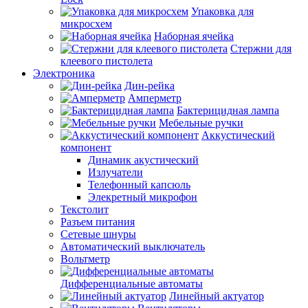
Упаковка для
микросхем
Наборная ячейка
Стержни для
клеевого пистолета
Электроника
Дин-рейка
Амперметр
Бактерицидная лампа
Мебельные ручки
Аккустический
компонент
Динамик акустический
Излучатели
Телефонный капсюль
Элекретный микрофон
Текстолит
Разъем питания
Сетевые шнуры
Автоматический выключатель
Вольтметр
Дифференциальные автоматы
Линейный актуатор