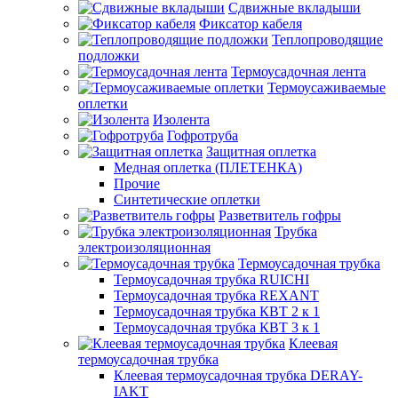
Сдвижные вкладыши
Фиксатор кабеля
Теплопроводящие
подложки
Термоусадочная лента
Термоусаживаемые
оплетки
Изолента
Гофротруба
Защитная оплетка
Медная оплетка (ПЛЕТЕНКА)
Прочие
Синтетические оплетки
Разветвитель гофры
Трубка
электроизоляционная
Термоусадочная трубка
Термоусадочная трубка RUICHI
Термоусадочная трубка REXANT
Термоусадочная трубка КВТ 2 к 1
Термоусадочная трубка КВТ 3 к 1
Клеевая
термоусадочная трубка
Клеевая термоусадочная трубка DERAY-
IAKT