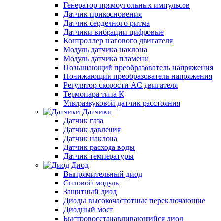
Генератор прямоугольных импульсов
Датчик прикосновения
Датчик сердечного ритма
Датчики вибрации цифровые
Контроллер шагового двигателя
Модуль датчика наклона
Модуль датчика пламени
Повышающий преобразователь напряжения
Понижающий преобразователь напряжения
Регулятор скорости AC двигателя
Термопара типа К
Ультразвуковой датчик расстояния
Датчики
Датчик газа
Датчик давления
Датчик наклона
Датчик расхода воды
Датчик температуры
Диод
Выпрямительный диод
Силовой модуль
Защитный диод
Диоды высокочастотные переключающие
Диодный мост
Быстровосстанавливающийся диод