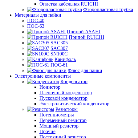
Оплетка кабельная RUICHI
Фторопластовая трубка
Материалы для пайки
ПОС-40
ПОС-63
Припой ASAHI
Припой RUICHI
SAC305
SAC307
SN100C
Канифоль
ПОС-61
Флюс для пайки
Электронные компоненты
Конденсатор
Ионистор
Пленочный конденсатор
Пусковой конденсатор
Электролитический конденсатор
Резисторы
Потенциометры
Переменный резистор
Мощный резистор
Прочие
Постоянный резистор