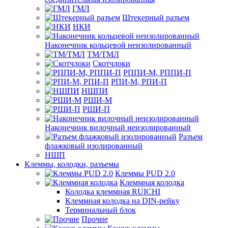
ГМЛ
Штекерный разъем
НКИ
Наконечник кольцевой неизолированный
ТМ/ТМЛ
Скотчлоки
РППИ-М, РППИ-П
РПИ-М, РПИ-П
НШПИ
РШИ-М
РШИ-П
Наконечник вилочный неизолированный
Разъем
флажковый изолированный
НШП
Клеммы, колодки, разъемы
Клеммы PUD 2.0
Клеммная колодка
Колодка клеммная RUICHI
Клеммная колодка на DIN-рейку
Терминальный блок
Прочие