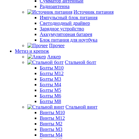
Сумматор антенный
Радиоантенна
Источник питания
Импульсный блок питания
Светодиодный драйвер
Зарядное устройство
Аккумуляторная батарея
Блок питания для ноутбука
Прочее
Метиз и крепеж
Анкер
Стальной болт
Болты М10
Болты М12
Болты М3
Болты М4
Болты М5
Болты М6
Болты М8
Стальной винт
Винты М10
Винты М12
Винты М2
Винты М3
Винты М4