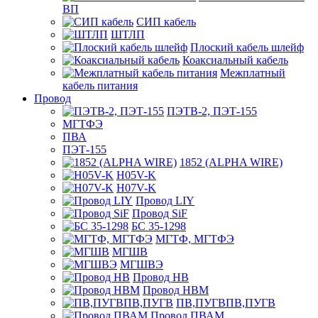
ВП
СИП кабель
ШТЛП
Плоский кабель шлейф
Коаксиальный кабель
Межплатный
кабель питания
Провод
ПЭТВ-2, ПЭТ-155
МГТФЭ
ПВА
ПЭТ-155
1852 (ALPHA WIRE)
H05V-K
H07V-K
Провод LIY
Провод SiF
БС 35-1298
МГТФ, МГТФЭ
МГШВ
МГШВЭ
Провод НВ
Провод НВМ
ПВ,ПУГВПВ,ПУГВ
Провод ПВАМ