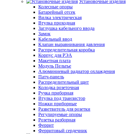
Установочные изделия
Колесные опоры
Батарейный отсек
Вилка электрическая
Втулка проходная
Заглушка кабельного ввода
Замок
Кабельный ввод
Клапан выравнивания давления
Распределительная коробка
Корпус для РЭА
Макетная плата
Модуль Пельтье
Алюминиевый радиатор охлаждения
Патч-панель
Распределительный щит
Колодка розеточная
Ручка приборная
Втулка под транзистор
Ножки приборные
Разветвитель для розетки
Регулируемые опоры
Розетка разборная
Феррит
Ферритовый сердечник