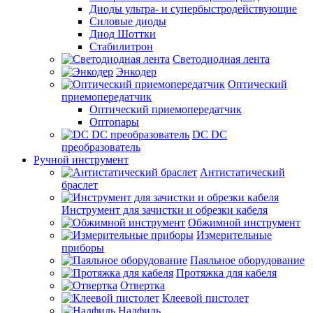
Диоды ультра- и супербыстродействующие
Силовые диоды
Диод Шоттки
Стабилитрон
Светодиодная лента
Энкодер
Оптический
приемопередатчик
Оптический приемопередатчик
Оптопары
DC DC
преобразователь
Ручной инструмент
Антистатический
браслет
Инструмент для зачистки и обрезки кабеля
Обжимной инструмент
Измерительные
приборы
Паяльное оборудование
Протяжка для кабеля
Отвертка
Клеевой пистолет
Надфиль