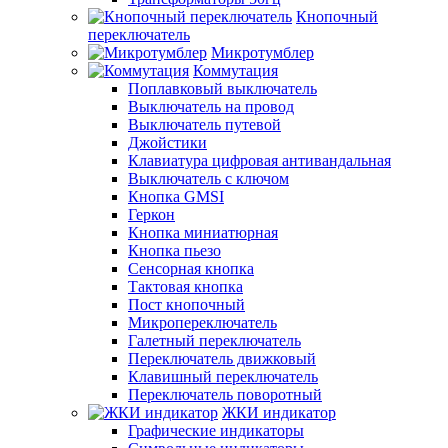
Кнопочный
переключатель
Микротумблер
Коммутация
Поплавковый выключатель
Выключатель на провод
Выключатель путевой
Джойстики
Клавиатура цифровая антивандальная
Выключатель с ключом
Кнопка GMSI
Геркон
Кнопка миниатюрная
Кнопка пьезо
Сенсорная кнопка
Тактовая кнопка
Пост кнопочный
Микропереключатель
Галетный переключатель
Переключатель движковый
Клавишный переключатель
Переключатель поворотный
ЖКИ индикатор
Графические индикаторы