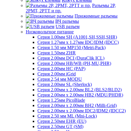
Кожух клеммы
Разъемы 2Р,
2РМТ, 2РТТ и пр.
Прижимные разъемы
ВЧ разъемы
USB разъем
Низковольтное питание
Серия 1.00мм SH (A1001,SH,SSH,SHR)
Серия 1.27мм x 1.27мм IDC/IDM (IDCC)
Серия 1.50 мм MP150 (Metri-Pack)
Серия 1.50мм ZHR
Серия 2.00мм DCI (DuraClik ICL)
Серия 2.00мм HB/WB (PH,MU,PHR)
Серия 2.00мм HC (PAP)
Серия 2.00мм iGrid
Серия 2,54 мм MODU
Серия 2.00мм SL (Sherlock)
Серия 2.00мм x 2.00мм BL2 (BLS2/BLD2)
Серия 2.00мм x 2.00мм HB2 (MDU/PHDR)
Серия 1.25мм PicoBlade
Серия 2.00мм х 2.00мм BH2 (Milli-Grid)
Серия 2.00мм х 2.00мм IDC2/IDM2 (IDCC2)
Серия 2.50 мм ML (Mni-Lock)
Серия 2.50мм EHR (EU)
Серия 2.50мм GT (SM)