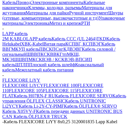
Кабель
Провод
Электронные компоненты
Кабельные
наконечники
Клеммы, колодки, разъемы
Материалы для
жгутования
Материалы для пайки
Ручной инструмент
Шнуры
(сетевые, компьютерные, высокочастотные и тд)
Упаковочные
материалы
Электроника
Метиз и крепеж
РТИ
-
LAPP кабель
2M KABLO
LAPP кабель
Кабель CCC (UL 2464)
TKD
Кабель
Helukabel
XBK-Kabel
Витая пара
КСПВГ, КСПВЭГ
Кабель
ВВГ
МКУП кабель
ПВС
КПСнг
КДВЭВГ
Кабель силовой /
сигнальный
ШВВП
КСКВВ
КГтп
МКШ,
МКЭШ
ШВПМ
КСКВЭВ / КСКВЭВ-ВП
СИП
кабель
ШТЛП
Плоский кабель шлейф
Коаксиальный
кабель
Межплатный кабель питания
-
FLEXICORE LiYY
FLEXICORE LiYCY
FLEXICORE 100
FLEXICORE
110
FLEXICORE 105
FLEXICORE 115
FLEXICORE
FLAT
Кабель H07RN-F RU
Кабель FLEXICORE SERVO
Кабель
управления ÖLFLEX CLASSIC
Кабель UNITRONIC
Li2YCY
Кабель Li-2Y-CY-PIMF
Кабель ÖLFLEX® SERVO
Кабель X05VV-F
Кабель передачи данных UNITRONIC BUS
CAN
Кабель ÖLFLEX® TRUCK
-
Кабель FLEXICORE LiYY 8x0,25 3120001835 Lapp Kabel