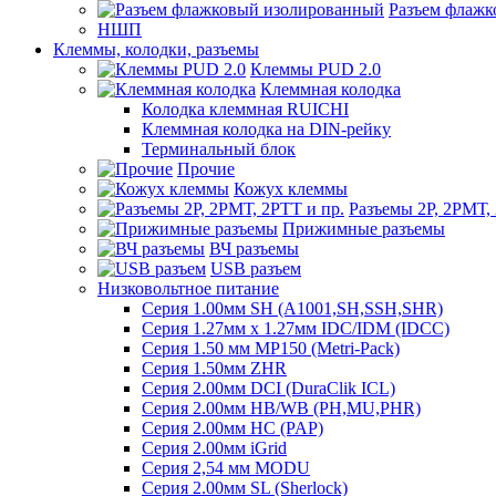
Разъем флаж
НШП
Клеммы, колодки, разъемы
Клеммы PUD 2.0
Клеммная колодка
Колодка клеммная RUICHI
Клеммная колодка на DIN-рейку
Терминальный блок
Прочие
Кожух клеммы
Разъемы 2Р, 2РМТ,
Прижимные разъемы
ВЧ разъемы
USB разъем
Низковольтное питание
Серия 1.00мм SH (A1001,SH,SSH,SHR)
Серия 1.27мм x 1.27мм IDC/IDM (IDCC)
Серия 1.50 мм MP150 (Metri-Pack)
Серия 1.50мм ZHR
Серия 2.00мм DCI (DuraClik ICL)
Серия 2.00мм HB/WB (PH,MU,PHR)
Серия 2.00мм HC (PAP)
Серия 2.00мм iGrid
Серия 2,54 мм MODU
Серия 2.00мм SL (Sherlock)