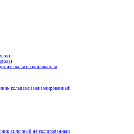
овод)
овода)
единительная изолированная
чник кольцевой неизолированный
чник вилочный неизолированный