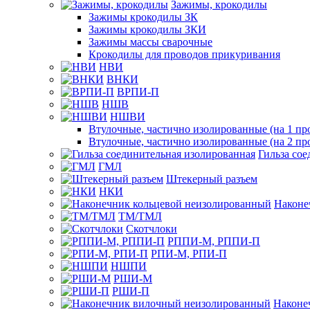
Зажимы, крокодилы
Зажимы крокодилы ЗК
Зажимы крокодилы ЗКИ
Зажимы массы сварочные
Крокодилы для проводов прикуривания
НВИ
ВНКИ
ВРПИ-П
НШВ
НШВИ
Втулочные, частично изолированные (на 1 пр
Втулочные, частично изолированные (на 2 пр
Гильза со
ГМЛ
Штекерный разъем
НКИ
Наконе
ТМ/ТМЛ
Скотчлоки
РППИ-М, РППИ-П
РПИ-М, РПИ-П
НШПИ
РШИ-М
РШИ-П
Наконе