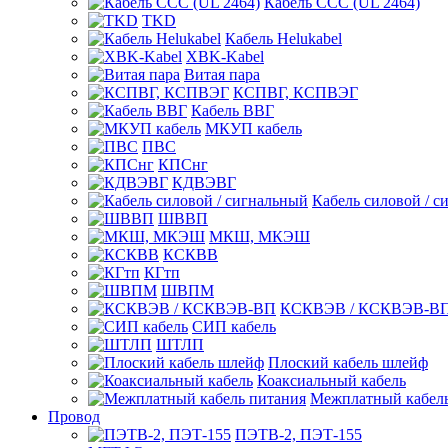
Кабель CCC (UL 2464)
TKD
Кабель Helukabel
XBK-Kabel
Витая пара
КСПВГ, КСПВЭГ
Кабель ВВГ
МКУП кабель
ПВС
КПСнг
КДВЭВГ
Кабель силовой / с
ШВВП
МКШ, МКЭШ
КСКВВ
КГтп
ШВПМ
КСКВЭВ / КСКВЭВ-В
СИП кабель
ШТЛП
Плоский кабель шлейф
Коаксиальный кабель
Межплатный кабель
Провод
ПЭТВ-2, ПЭТ-155