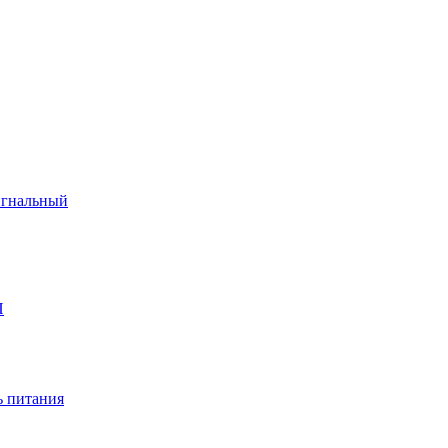
игнальный
П
 питания