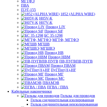
МГТФЭ
ПВА
ПЭТ-155
1852 (ALPHA WIRE)
H05V-K
H07V-K
Провод LIY
Провод SiF
БС 35-1298
МГТФ, МГТФЭ
МГШВ
МГШВЭ
Провод НВ
Провод НВМ
ПВ,ПУГВПВ,ПУГВ
Провод ПВАМ
ПуГПнг(A)-HF
Провод МГ
Провод МС
ПВАМЭВ
ПГВА / ПВА
Кабельные наконечники
Гильзы для проводов
Гильза соединительная изолированная
Гильза соединительная неизолированная