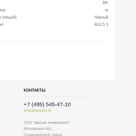
BK
ица
м
и (общей)
Чёрный
ил
4G2,5 3
КОНТАКТЫ
+7 (495) 545-47-10
shop@arismo.ru
ООО "Арисмо инжиниринг"
Московская обл.,
Солнечногорск, улица