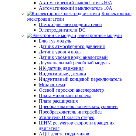
Автоматический выключатель 60А
Автоматический выключатель 10А
Коллекторные
электродвигатели
Щетки для электродвигателей
Электродвигатели DC
Электронные модули
Блю туз модуль
Датчик атмосферного давления
Датчик уровня воды
Датчик уровня воды аналоговый
Двухканальный релейный модуль
ИК-датчик движения
Индуктивные датчики
Индуктивный концевой переключатель
Микросхема
Осевой гироскоп акселерометр
Плата микроконтроллера
Плата расширения
Преобразователь логических уровней
Преобразхователь интерфейса
Усилитель D класса стерео
ШИМ регулятор скорости вращения
двигателя
АЦП для тензодатчиков