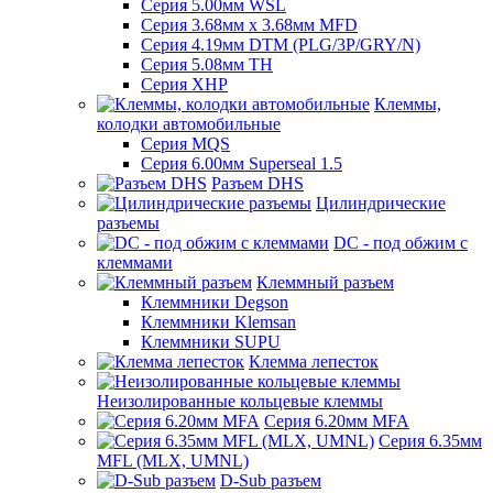
Серия 5.00мм WSL
Серия 3.68мм х 3.68мм MFD
Серия 4.19мм DTM (PLG/3P/GRY/N)
Серия 5.08мм TH
Серия XHP
Клеммы,
колодки автомобильные
Серия MQS
Серия 6.00мм Superseal 1.5
Разъем DHS
Цилиндрические
разъемы
DC - под обжим с
клеммами
Клеммный разъем
Клеммники Degson
Клеммники Klemsan
Клеммники SUPU
Клемма лепесток
Неизолированные кольцевые клеммы
Серия 6.20мм MFA
Серия 6.35мм
MFL (MLX, UMNL)
D-Sub разъем