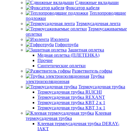
Сдвижные вкладыши
Фиксатор кабеля
Теплопроводящие
подложки
Термоусадочная лента
Термоусаживаемые
оплетки
Изолента
Гофротруба
Защитная оплетка
Медная оплетка (ПЛЕТЕНКА)
Прочие
Синтетические оплетки
Разветвитель гофры
Трубка
электроизоляционная
Термоусадочная трубка
Термоусадочная трубка RUICHI
Термоусадочная трубка REXANT
Термоусадочная трубка КВТ 2 к 1
Термоусадочная трубка КВТ 3 к 1
Клеевая
термоусадочная трубка
Клеевая термоусадочная трубка DERAY-
IAKT