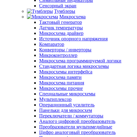
Символьные индикаторы
Сенсорный экран
Тумблеры
Микросхема
Тактовый генератор
Датчик температуры
Микросхема драйвер
Источник опорного напряжения
Компаратор
Конверторы / инверторы
Микроконтроллер
Микросхема программируемой логики
Стандартная логика микросхемы
Микросхемы интерфейса
Микросхема памяти
Микросхема питания
Микросхемы прочие
Специальные микросхемы
Мультиплексор
Операционный усилитель
Панельки для микросхем
Переключатели / коммутаторы
Аналого цифровой преобразователь
Преобразователи мультимедийные
Цифро аналоговый преобразователь