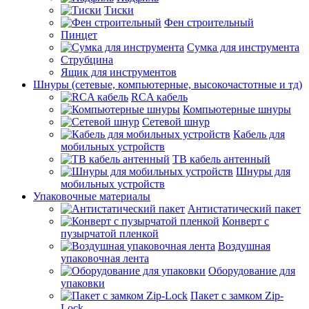
Тиски
Фен строительный
Пинцет
Сумка для инструмента
Струбцина
Ящик для инструментов
Шнуры (сетевые, компьютерные, высокочастотные и тд)
RCA кабель
Компьютерные шнуры
Сетевой шнур
Кабель для
мобильных устройств
ТВ кабель антенный
Шнуры для
мобильных устройств
Упаковочные материалы
Антистатический пакет
Конверт с
пузырчатой пленкой
Воздушная
упаковочная лента
Оборудование для
упаковки
Пакет с замком Zip-
Lock