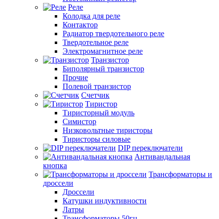
Реле
Колодка для реле
Контактор
Радиатор твердотельного реле
Твердотельное реле
Электромагнитное реле
Транзистор
Биполярный транзистор
Прочие
Полевой транзистор
Счетчик
Тиристор
Тиристорный модуль
Симистор
Низковольтные тиристоры
Тиристоры силовые
DIP переключатели
Антивандальная
кнопка
Трансформаторы и
дроссели
Дроссели
Катушки индуктивности
Латры
Трансформаторы 50гц