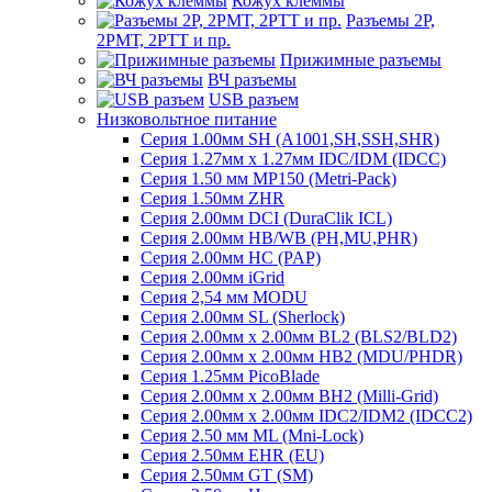
Кожух клеммы
Разъемы 2Р,
2РМТ, 2РТТ и пр.
Прижимные разъемы
ВЧ разъемы
USB разъем
Низковольтное питание
Серия 1.00мм SH (A1001,SH,SSH,SHR)
Серия 1.27мм x 1.27мм IDC/IDM (IDCC)
Серия 1.50 мм MP150 (Metri-Pack)
Серия 1.50мм ZHR
Серия 2.00мм DCI (DuraClik ICL)
Серия 2.00мм HB/WB (PH,MU,PHR)
Серия 2.00мм HC (PAP)
Серия 2.00мм iGrid
Серия 2,54 мм MODU
Серия 2.00мм SL (Sherlock)
Серия 2.00мм x 2.00мм BL2 (BLS2/BLD2)
Серия 2.00мм x 2.00мм HB2 (MDU/PHDR)
Серия 1.25мм PicoBlade
Серия 2.00мм х 2.00мм BH2 (Milli-Grid)
Серия 2.00мм х 2.00мм IDC2/IDM2 (IDCC2)
Серия 2.50 мм ML (Mni-Lock)
Серия 2.50мм EHR (EU)
Серия 2.50мм GT (SM)