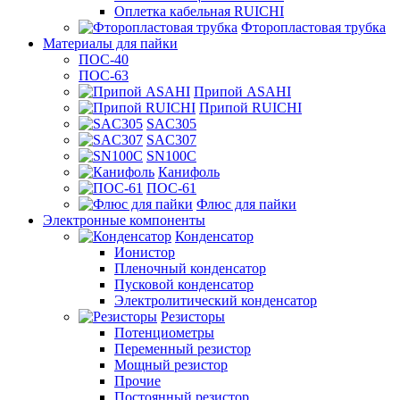
Оплетка кабельная RUICHI
Фторопластовая трубка
Материалы для пайки
ПОС-40
ПОС-63
Припой ASAHI
Припой RUICHI
SAC305
SAC307
SN100C
Канифоль
ПОС-61
Флюс для пайки
Электронные компоненты
Конденсатор
Ионистор
Пленочный конденсатор
Пусковой конденсатор
Электролитический конденсатор
Резисторы
Потенциометры
Переменный резистор
Мощный резистор
Прочие
Постоянный резистор