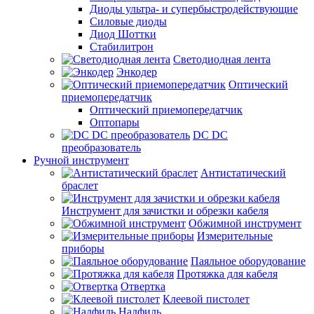
Диоды ультра- и супербыстродействующие
Силовые диоды
Диод Шоттки
Стабилитрон
Светодиодная лента
Энкодер
Оптический
приемопередатчик
Оптический приемопередатчик
Оптопары
DC DC
преобразователь
Ручной инструмент
Антистатический
браслет
Инструмент для зачистки и обрезки кабеля
Обжимной инструмент
Измерительные
приборы
Паяльное оборудование
Протяжка для кабеля
Отвертка
Клеевой пистолет
Надфиль