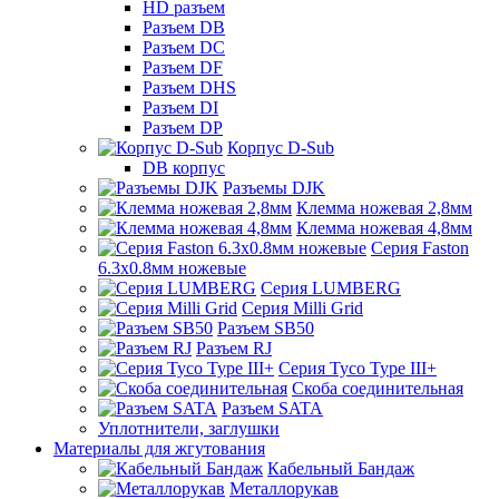
HD разъем
Разъем DB
Разъем DC
Разъем DF
Разъем DHS
Разъем DI
Разъем DP
Корпус D-Sub
DB корпус
Разъемы DJK
Клемма ножевая 2,8мм
Клемма ножевая 4,8мм
Серия Faston
6.3х0.8мм ножевые
Серия LUMBERG
Серия Milli Grid
Разъем SB50
Разъем RJ
Серия Tyco Type III+
Скоба соединительная
Разъем SATA
Уплотнители, заглушки
Материалы для жгутования
Кабельный Бандаж
Металлорукав