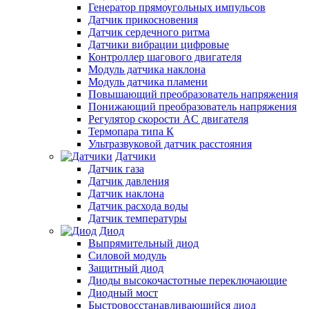
Генератор прямоугольных импульсов
Датчик прикосновения
Датчик сердечного ритма
Датчики вибрации цифровые
Контроллер шагового двигателя
Модуль датчика наклона
Модуль датчика пламени
Повышающий преобразователь напряжения
Понижающий преобразователь напряжения
Регулятор скорости AC двигателя
Термопара типа К
Ультразвуковой датчик расстояния
Датчики
Датчик газа
Датчик давления
Датчик наклона
Датчик расхода воды
Датчик температуры
Диод
Выпрямительный диод
Силовой модуль
Защитный диод
Диоды высокочастотные переключающие
Диодный мост
Быстровосстанавливающийся диод