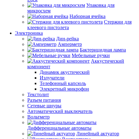
Упаковка для
микросхем
Наборная ячейка
Стержни для
клеевого пистолета
Электроника
Дин-рейка
Амперметр
Бактерицидная лампа
Мебельные ручки
Аккустический
компонент
Динамик акустический
Излучатели
Телефонный капсюль
Элекретный микрофон
Текстолит
Разъем питания
Сетевые шнуры
Автоматический выключатель
Вольтметр
Дифференциальные автоматы
Линейный актуатор