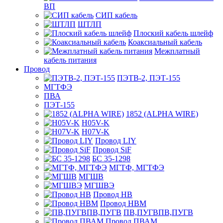
ВП
СИП кабель
ШТЛП
Плоский кабель шлейф
Коаксиальный кабель
Межплатный
кабель питания
Провод
ПЭТВ-2, ПЭТ-155
МГТФЭ
ПВА
ПЭТ-155
1852 (ALPHA WIRE)
H05V-K
H07V-K
Провод LIY
Провод SiF
БС 35-1298
МГТФ, МГТФЭ
МГШВ
МГШВЭ
Провод НВ
Провод НВМ
ПВ,ПУГВПВ,ПУГВ
Провод ПВАМ