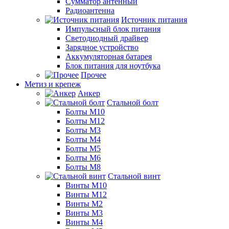
Сумматор антенный
Радиоантенна
Источник питания
Импульсный блок питания
Светодиодный драйвер
Зарядное устройство
Аккумуляторная батарея
Блок питания для ноутбука
Прочее
Метиз и крепеж
Анкер
Стальной болт
Болты М10
Болты М12
Болты М3
Болты М4
Болты М5
Болты М6
Болты М8
Стальной винт
Винты М10
Винты М12
Винты М2
Винты М3
Винты М4