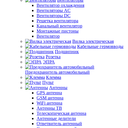
Вентиляторы
Вентилятор охлаждения
Вентиляторы AC
Вентиляторы DC
Решетка вентилятора
Канальный вентилятор
Монтажные пистоны
Вентилятор
Вилка электрическая
Кабельные гермовводы
Подшипник
Розетка
ЭПРА
Предохранитель автомобильный
Клемма
Пульт
Антенны
GPS антенна
GSM антенна
WiFi антенна
Антенны ТВ
Телескопическая антенна
Антенные делители
Ответвитель антенный