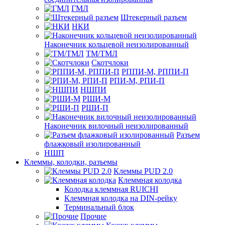
ГМЛ
Штекерный разъем
НКИ
Наконечник кольцевой неизолированный
ТМ/ТМЛ
Скотчлоки
РППИ-М, РППИ-П
РПИ-М, РПИ-П
НШПИ
РШИ-М
РШИ-П
Наконечник вилочный неизолированный
Разъем
флажковый изолированный
НШП
Клеммы, колодки, разъемы
Клеммы PUD 2.0
Клеммная колодка
Колодка клеммная RUICHI
Клеммная колодка на DIN-рейку
Терминальный блок
Прочие