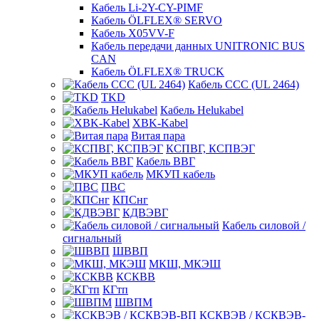
Кабель Li-2Y-CY-PIMF
Кабель ÖLFLEX® SERVO
Кабель X05VV-F
Кабель передачи данных UNITRONIC BUS
CAN
Кабель ÖLFLEX® TRUCK
Кабель CCC (UL 2464)
TKD
Кабель Helukabel
XBK-Kabel
Витая пара
КСПВГ, КСПВЭГ
Кабель ВВГ
МКУП кабель
ПВС
КПСнг
КДВЭВГ
Кабель силовой /
сигнальный
ШВВП
МКШ, МКЭШ
КСКВВ
КГтп
ШВПМ
КСКВЭВ / КСКВЭВ-