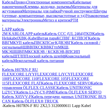
Кабель
Провод
Электронные компоненты
Кабельные
наконечники
Клеммы, колодки, разъемы
Материалы для
жгутования
Материалы для пайки
Ручной инструмент
Шнуры
(сетевые, компьютерные, высокочастотные и тд)
Упаковочные
материалы
Электроника
Метиз и крепеж
РТИ
-
LAPP кабель
2M KABLO
LAPP кабель
Кабель CCC (UL 2464)
TKD
Кабель
Helukabel
XBK-Kabel
Витая пара
КСПВГ, КСПВЭГ
Кабель
ВВГ
МКУП кабель
ПВС
КПСнг
КДВЭВГ
Кабель силовой /
сигнальный
ШВВП
КСКВВ
КГтп
МКШ,
МКЭШ
ШВПМ
КСКВЭВ / КСКВЭВ-ВП
СИП
кабель
ШТЛП
Плоский кабель шлейф
Коаксиальный
кабель
Межплатный кабель питания
-
Кабель H07RN-F RU
FLEXICORE LiYY
FLEXICORE LiYCY
FLEXICORE
100
FLEXICORE 110
FLEXICORE 105
FLEXICORE
115
FLEXICORE FLAT
Кабель FLEXICORE SERVO
Кабель
управления ÖLFLEX CLASSIC
Кабель UNITRONIC
Li2YCY
Кабель Li-2Y-CY-PIMF
Кабель ÖLFLEX® SERVO
Кабель X05VV-F
Кабель передачи данных UNITRONIC BUS
CAN
Кабель ÖLFLEX® TRUCK
-
Кабель H07RN-F RU 2X2,5 3120000611 Lapp Kabel