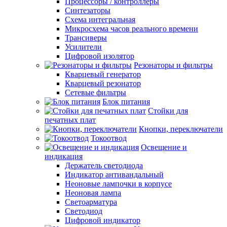
Процессоры / контроллеры
Синтезаторы
Схема интегральная
Микросхема часов реального времени
Трансиверы
Усилители
Цифровой изолятор
Резонаторы и фильтры
Кварцевый генератор
Кварцевый резонатор
Сетевые фильтры
Блок питания
Стойки для
печатных плат
Кнопки, переключатели
Токоотвод
Освещение и
индикация
Держатель светодиода
Индикатор антивандальный
Неоновые лампочки в корпусе
Неоновая лампа
Светоарматура
Светодиод
Цифровой индикатор