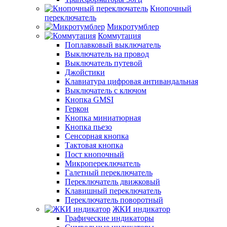
Кнопочный
переключатель
Микротумблер
Коммутация
Поплавковый выключатель
Выключатель на провод
Выключатель путевой
Джойстики
Клавиатура цифровая антивандальная
Выключатель с ключом
Кнопка GMSI
Геркон
Кнопка миниатюрная
Кнопка пьезо
Сенсорная кнопка
Тактовая кнопка
Пост кнопочный
Микропереключатель
Галетный переключатель
Переключатель движковый
Клавишный переключатель
Переключатель поворотный
ЖКИ индикатор
Графические индикаторы