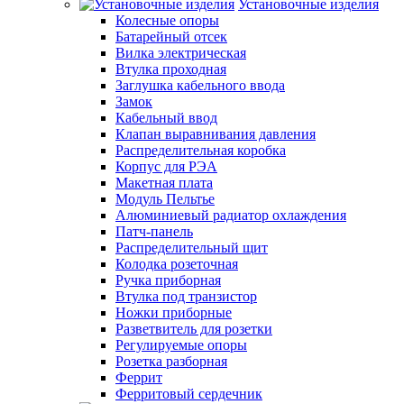
Установочные изделия
Колесные опоры
Батарейный отсек
Вилка электрическая
Втулка проходная
Заглушка кабельного ввода
Замок
Кабельный ввод
Клапан выравнивания давления
Распределительная коробка
Корпус для РЭА
Макетная плата
Модуль Пельтье
Алюминиевый радиатор охлаждения
Патч-панель
Распределительный щит
Колодка розеточная
Ручка приборная
Втулка под транзистор
Ножки приборные
Разветвитель для розетки
Регулируемые опоры
Розетка разборная
Феррит
Ферритовый сердечник