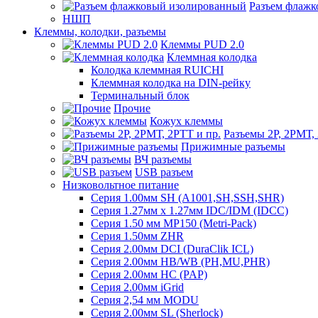
Разъем флаж
НШП
Клеммы, колодки, разъемы
Клеммы PUD 2.0
Клеммная колодка
Колодка клеммная RUICHI
Клеммная колодка на DIN-рейку
Терминальный блок
Прочие
Кожух клеммы
Разъемы 2Р, 2РМТ,
Прижимные разъемы
ВЧ разъемы
USB разъем
Низковольтное питание
Серия 1.00мм SH (A1001,SH,SSH,SHR)
Серия 1.27мм x 1.27мм IDC/IDM (IDCC)
Серия 1.50 мм MP150 (Metri-Pack)
Серия 1.50мм ZHR
Серия 2.00мм DCI (DuraClik ICL)
Серия 2.00мм HB/WB (PH,MU,PHR)
Серия 2.00мм HC (PAP)
Серия 2.00мм iGrid
Серия 2,54 мм MODU
Серия 2.00мм SL (Sherlock)