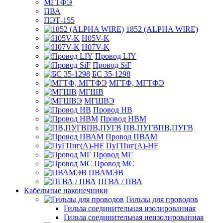
МГТФЭ
ПВА
ПЭТ-155
1852 (ALPHA WIRE)
H05V-K
H07V-K
Провод LIY
Провод SiF
БС 35-1298
МГТФ, МГТФЭ
МГШВ
МГШВЭ
Провод НВ
Провод НВМ
ПВ,ПУГВПВ,ПУГВ
Провод ПВАМ
ПуГПнг(A)-HF
Провод МГ
Провод МС
ПВАМЭВ
ПГВА / ПВА
Кабельные наконечники
Гильзы для проводов
Гильза соединительная изолированная
Гильза соединительная неизолированная