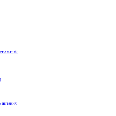
игнальный
П
 питания