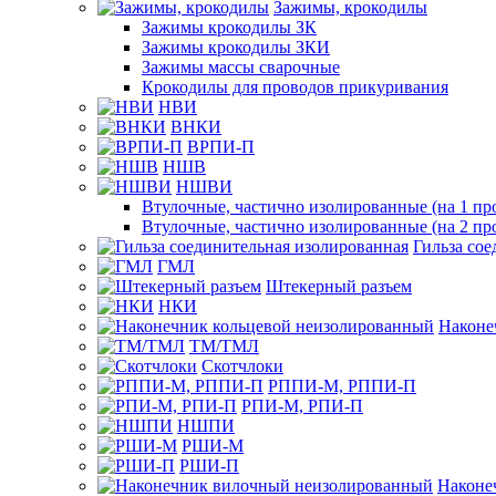
Зажимы, крокодилы
Зажимы крокодилы ЗК
Зажимы крокодилы ЗКИ
Зажимы массы сварочные
Крокодилы для проводов прикуривания
НВИ
ВНКИ
ВРПИ-П
НШВ
НШВИ
Втулочные, частично изолированные (на 1 пр
Втулочные, частично изолированные (на 2 пр
Гильза со
ГМЛ
Штекерный разъем
НКИ
Наконе
ТМ/ТМЛ
Скотчлоки
РППИ-М, РППИ-П
РПИ-М, РПИ-П
НШПИ
РШИ-М
РШИ-П
Наконе