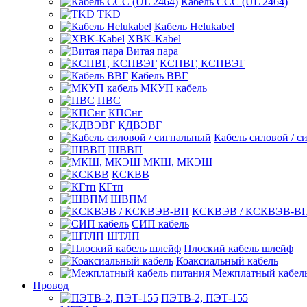
Кабель CCC (UL 2464)
TKD
Кабель Helukabel
XBK-Kabel
Витая пара
КСПВГ, КСПВЭГ
Кабель ВВГ
МКУП кабель
ПВС
КПСнг
КДВЭВГ
Кабель силовой / с
ШВВП
МКШ, МКЭШ
КСКВВ
КГтп
ШВПМ
КСКВЭВ / КСКВЭВ-В
СИП кабель
ШТЛП
Плоский кабель шлейф
Коаксиальный кабель
Межплатный кабель
Провод
ПЭТВ-2, ПЭТ-155