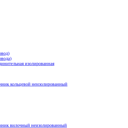
овод)
овода)
единительная изолированная
чник кольцевой неизолированный
чник вилочный неизолированный