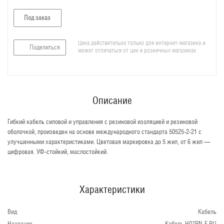
Под заказ
Цена действительна только для интернет-магазина и
Поделиться
может отличаться от цен в розничных магазинах
Описание
Гибкий кабель силовой и управления с резиновой изоляцией и резиновой
оболочкой, произведен на основе международного стандарта 50525-2-21 с
улучшенными характеристиками. Цветовая маркировка до 5 жил, от 6 жил —
цифровая. УФ-стойкий, маслостойкий.
Характеристики
Вид
Кабель
Название
Кабель H07RN-F RU