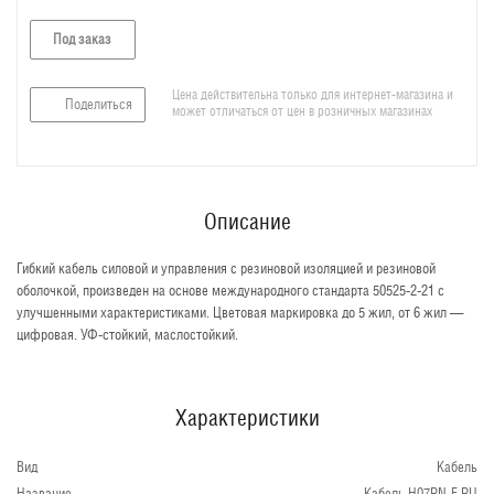
Под заказ
Цена действительна только для интернет-магазина и
Поделиться
может отличаться от цен в розничных магазинах
Описание
Гибкий кабель силовой и управления с резиновой изоляцией и резиновой
оболочкой, произведен на основе международного стандарта 50525-2-21 с
улучшенными характеристиками. Цветовая маркировка до 5 жил, от 6 жил —
цифровая. УФ-стойкий, маслостойкий.
Характеристики
Вид
Кабель
Название
Кабель H07RN-F RU