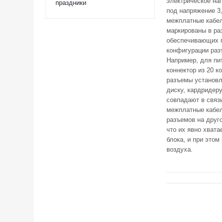
электрическое на
праздники
под напряжение 3,
межплатные кабел
маркированы в ра
обеспечивающих п
конфигурации раз
Например, для пи
коннектор из 20 
разъемы установл
диску, кардридер
совпадают в связ
межплатные кабел
разъемов на друго
что их явно хват
блока, и при это
воздуха.