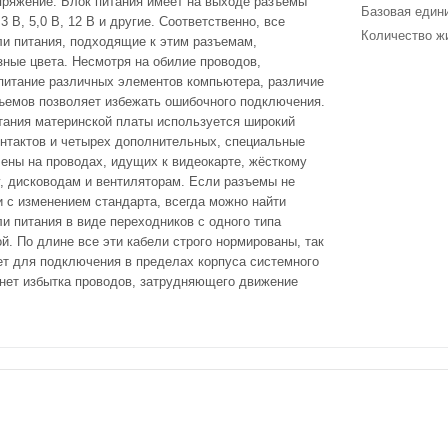
пряжение. Блок питания имеет на выходе разъемы
Базовая един
3 В, 5,0 В, 12 В и другие. Соответственно, все
Количество ж
и питания, подходящие к этим разъемам,
зные цвета. Несмотря на обилие проводов,
итание различных элементов компьютера, различие
ъемов позволяет избежать ошибочного подключения.
тания материнской платы используется широкий
контактов и четырех дополнительных, специальные
ены на проводах, идущих к видеокарте, жёсткому
у, дисководам и вентиляторам. Если разъемы не
и с изменением стандарта, всегда можно найти
и питания в виде переходников с одного типа
й. По длине все эти кабели строго нормированы, так
ает для подключения в пределах корпуса системного
м нет избытка проводов, затрудняющего движение