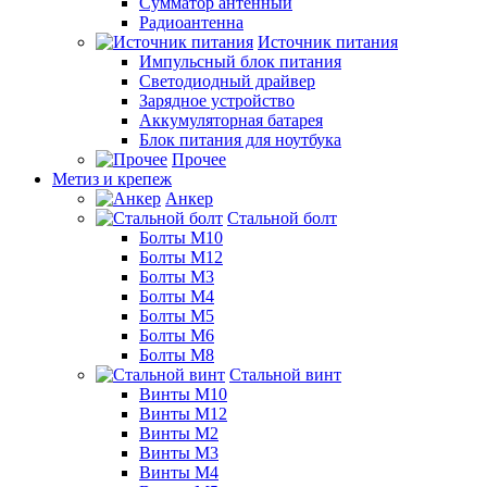
Сумматор антенный
Радиоантенна
Источник питания
Импульсный блок питания
Светодиодный драйвер
Зарядное устройство
Аккумуляторная батарея
Блок питания для ноутбука
Прочее
Метиз и крепеж
Анкер
Стальной болт
Болты М10
Болты М12
Болты М3
Болты М4
Болты М5
Болты М6
Болты М8
Стальной винт
Винты М10
Винты М12
Винты М2
Винты М3
Винты М4