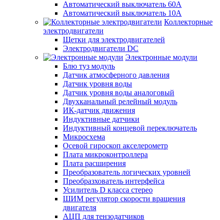
Автоматический выключатель 60А
Автоматический выключатель 10А
Коллекторные
электродвигатели
Щетки для электродвигателей
Электродвигатели DC
Электронные модули
Блю туз модуль
Датчик атмосферного давления
Датчик уровня воды
Датчик уровня воды аналоговый
Двухканальный релейный модуль
ИК-датчик движения
Индуктивные датчики
Индуктивный концевой переключатель
Микросхема
Осевой гироскоп акселерометр
Плата микроконтроллера
Плата расширения
Преобразователь логических уровней
Преобразхователь интерфейса
Усилитель D класса стерео
ШИМ регулятор скорости вращения
двигателя
АЦП для тензодатчиков