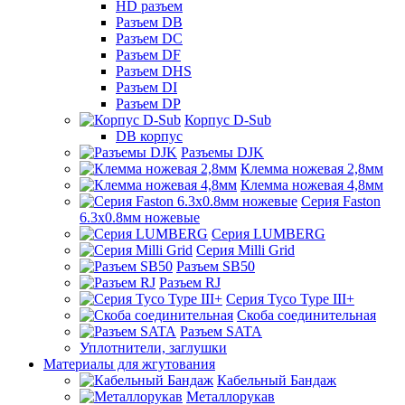
HD разъем
Разъем DB
Разъем DC
Разъем DF
Разъем DHS
Разъем DI
Разъем DP
Корпус D-Sub
DB корпус
Разъемы DJK
Клемма ножевая 2,8мм
Клемма ножевая 4,8мм
Серия Faston
6.3х0.8мм ножевые
Серия LUMBERG
Серия Milli Grid
Разъем SB50
Разъем RJ
Серия Tyco Type III+
Скоба соединительная
Разъем SATA
Уплотнители, заглушки
Материалы для жгутования
Кабельный Бандаж
Металлорукав