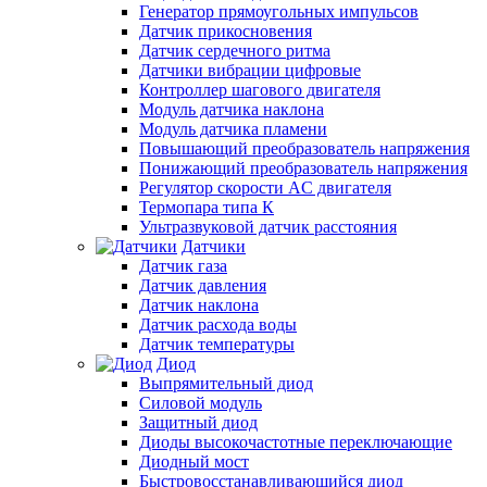
Генератор прямоугольных импульсов
Датчик прикосновения
Датчик сердечного ритма
Датчики вибрации цифровые
Контроллер шагового двигателя
Модуль датчика наклона
Модуль датчика пламени
Повышающий преобразователь напряжения
Понижающий преобразователь напряжения
Регулятор скорости AC двигателя
Термопара типа К
Ультразвуковой датчик расстояния
Датчики
Датчик газа
Датчик давления
Датчик наклона
Датчик расхода воды
Датчик температуры
Диод
Выпрямительный диод
Силовой модуль
Защитный диод
Диоды высокочастотные переключающие
Диодный мост
Быстровосстанавливающийся диод