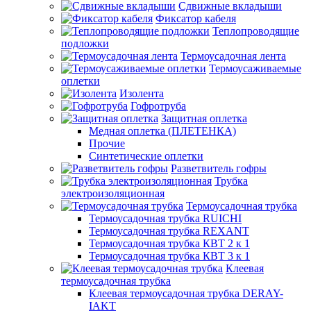
Сдвижные вкладыши
Фиксатор кабеля
Теплопроводящие
подложки
Термоусадочная лента
Термоусаживаемые
оплетки
Изолента
Гофротруба
Защитная оплетка
Медная оплетка (ПЛЕТЕНКА)
Прочие
Синтетические оплетки
Разветвитель гофры
Трубка
электроизоляционная
Термоусадочная трубка
Термоусадочная трубка RUICHI
Термоусадочная трубка REXANT
Термоусадочная трубка КВТ 2 к 1
Термоусадочная трубка КВТ 3 к 1
Клеевая
термоусадочная трубка
Клеевая термоусадочная трубка DERAY-
IAKT