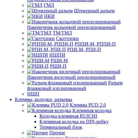
ГМЛ
Штекерный разъем
НКИ
Наконечник кольцевой неизолированный
ТМ/ТМЛ
Скотчлоки
РППИ-М, РППИ-П
РПИ-М, РПИ-П
НШПИ
РШИ-М
РШИ-П
Наконечник вилочный неизолированный
Разъем
флажковый изолированный
НШП
Клеммы, колодки, разъемы
Клеммы PUD 2.0
Клеммная колодка
Колодка клеммная RUICHI
Клеммная колодка на DIN-рейку
Терминальный блок
Прочие