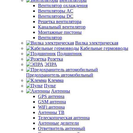
Вентиляторы
Вентилятор охлаждения
Вентиляторы AC
Вентиляторы DC
Решетка вентилятора
Канальный вентилятор
Монтажные пистоны
Вентилятор
Вилка электрическая
Кабельные гермовводы
Подшипник
Розетка
ЭПРА
Предохранитель автомобильный
Клемма
Пульт
Антенны
GPS антенна
GSM антенна
WiFi антенна
Антенны ТВ
Телескопическая антенна
Антенные делители
Ответвитель антенный