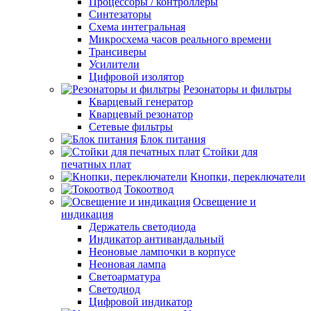
Процессоры / контроллеры
Синтезаторы
Схема интегральная
Микросхема часов реального времени
Трансиверы
Усилители
Цифровой изолятор
Резонаторы и фильтры
Кварцевый генератор
Кварцевый резонатор
Сетевые фильтры
Блок питания
Стойки для
печатных плат
Кнопки, переключатели
Токоотвод
Освещение и
индикация
Держатель светодиода
Индикатор антивандальный
Неоновые лампочки в корпусе
Неоновая лампа
Светоарматура
Светодиод
Цифровой индикатор