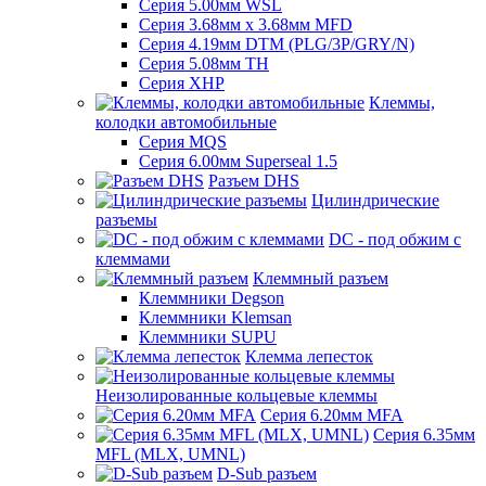
Серия 5.00мм WSL
Серия 3.68мм х 3.68мм MFD
Серия 4.19мм DTM (PLG/3P/GRY/N)
Серия 5.08мм TH
Серия XHP
Клеммы,
колодки автомобильные
Серия MQS
Серия 6.00мм Superseal 1.5
Разъем DHS
Цилиндрические
разъемы
DC - под обжим с
клеммами
Клеммный разъем
Клеммники Degson
Клеммники Klemsan
Клеммники SUPU
Клемма лепесток
Неизолированные кольцевые клеммы
Серия 6.20мм MFA
Серия 6.35мм
MFL (MLX, UMNL)
D-Sub разъем