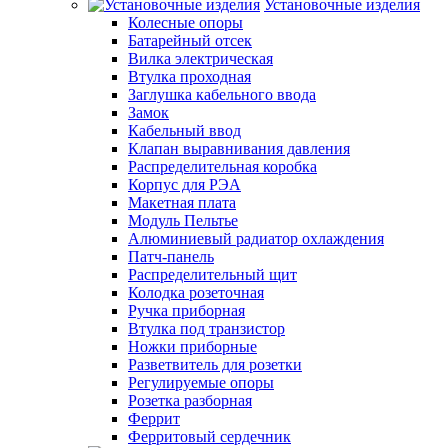
Установочные изделия
Колесные опоры
Батарейный отсек
Вилка электрическая
Втулка проходная
Заглушка кабельного ввода
Замок
Кабельный ввод
Клапан выравнивания давления
Распределительная коробка
Корпус для РЭА
Макетная плата
Модуль Пельтье
Алюминиевый радиатор охлаждения
Патч-панель
Распределительный щит
Колодка розеточная
Ручка приборная
Втулка под транзистор
Ножки приборные
Разветвитель для розетки
Регулируемые опоры
Розетка разборная
Феррит
Ферритовый сердечник