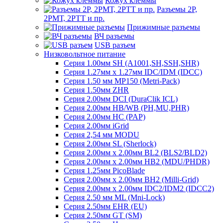
Кожух клеммы
Разъемы 2Р,
2РМТ, 2РТТ и пр.
Прижимные разъемы
ВЧ разъемы
USB разъем
Низковольтное питание
Серия 1.00мм SH (A1001,SH,SSH,SHR)
Серия 1.27мм x 1.27мм IDC/IDM (IDCC)
Серия 1.50 мм MP150 (Metri-Pack)
Серия 1.50мм ZHR
Серия 2.00мм DCI (DuraClik ICL)
Серия 2.00мм HB/WB (PH,MU,PHR)
Серия 2.00мм HC (PAP)
Серия 2.00мм iGrid
Серия 2,54 мм MODU
Серия 2.00мм SL (Sherlock)
Серия 2.00мм x 2.00мм BL2 (BLS2/BLD2)
Серия 2.00мм x 2.00мм HB2 (MDU/PHDR)
Серия 1.25мм PicoBlade
Серия 2.00мм х 2.00мм BH2 (Milli-Grid)
Серия 2.00мм х 2.00мм IDC2/IDM2 (IDCC2)
Серия 2.50 мм ML (Mni-Lock)
Серия 2.50мм EHR (EU)
Серия 2.50мм GT (SM)