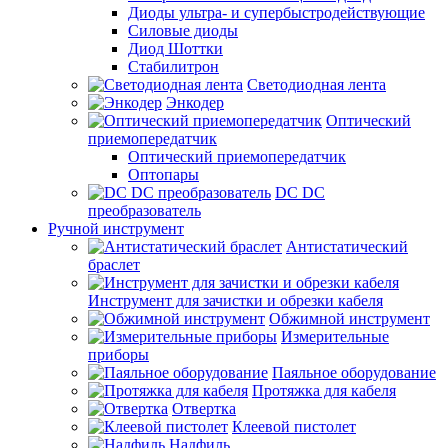
Диоды ультра- и супербыстродействующие
Силовые диоды
Диод Шоттки
Стабилитрон
Светодиодная лента
Энкодер
Оптический
приемопередатчик
Оптический приемопередатчик
Оптопары
DC DC
преобразователь
Ручной инструмент
Антистатический
браслет
Инструмент для зачистки и обрезки кабеля
Обжимной инструмент
Измерительные
приборы
Паяльное оборудование
Протяжка для кабеля
Отвертка
Клеевой пистолет
Надфиль