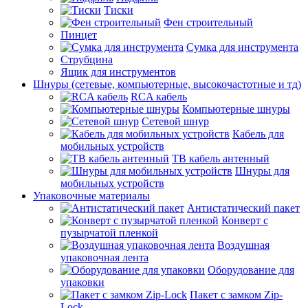
Тиски
Фен строительный
Пинцет
Сумка для инструмента
Струбцина
Ящик для инструментов
Шнуры (сетевые, компьютерные, высокочастотные и тд)
RCA кабель
Компьютерные шнуры
Сетевой шнур
Кабель для
мобильных устройств
ТВ кабель антенный
Шнуры для
мобильных устройств
Упаковочные материалы
Антистатический пакет
Конверт с
пузырчатой пленкой
Воздушная
упаковочная лента
Оборудование для
упаковки
Пакет с замком Zip-
Lock