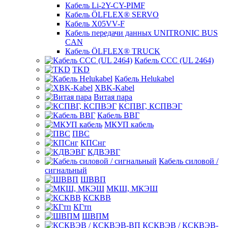
Кабель Li-2Y-CY-PIMF
Кабель ÖLFLEX® SERVO
Кабель X05VV-F
Кабель передачи данных UNITRONIC BUS
CAN
Кабель ÖLFLEX® TRUCK
Кабель CCC (UL 2464)
TKD
Кабель Helukabel
XBK-Kabel
Витая пара
КСПВГ, КСПВЭГ
Кабель ВВГ
МКУП кабель
ПВС
КПСнг
КДВЭВГ
Кабель силовой /
сигнальный
ШВВП
МКШ, МКЭШ
КСКВВ
КГтп
ШВПМ
КСКВЭВ / КСКВЭВ-