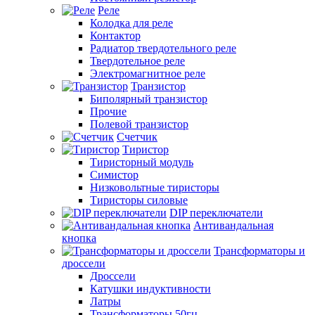
Реле
Колодка для реле
Контактор
Радиатор твердотельного реле
Твердотельное реле
Электромагнитное реле
Транзистор
Биполярный транзистор
Прочие
Полевой транзистор
Счетчик
Тиристор
Тиристорный модуль
Симистор
Низковольтные тиристоры
Тиристоры силовые
DIP переключатели
Антивандальная
кнопка
Трансформаторы и
дроссели
Дроссели
Катушки индуктивности
Латры
Трансформаторы 50гц