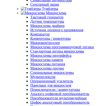
Символьные индикаторы
Сенсорный экран
Тумблеры
Микросхема
Тактовый генератор
Датчик температуры
Микросхема драйвер
Источник опорного напряжения
Компаратор
Конверторы / инверторы
Микроконтроллер
Микросхема программируемой логики
Стандартная логика микросхемы
Микросхемы интерфейса
Микросхема памяти
Микросхема питания
Микросхемы прочие
Специальные микросхемы
Мультиплексор
Операционный усилитель
Панельки для микросхем
Переключатели / коммутаторы
Аналого цифровой преобразователь
Преобразователи мультимедийные
Цифро аналоговый преобразователь