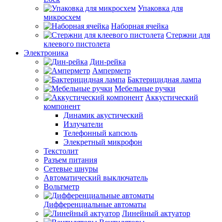
Упаковка для
микросхем
Наборная ячейка
Стержни для
клеевого пистолета
Электроника
Дин-рейка
Амперметр
Бактерицидная лампа
Мебельные ручки
Аккустический
компонент
Динамик акустический
Излучатели
Телефонный капсюль
Элекретный микрофон
Текстолит
Разъем питания
Сетевые шнуры
Автоматический выключатель
Вольтметр
Дифференциальные автоматы
Линейный актуатор