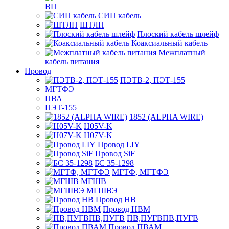
ВП
СИП кабель
ШТЛП
Плоский кабель шлейф
Коаксиальный кабель
Межплатный
кабель питания
Провод
ПЭТВ-2, ПЭТ-155
МГТФЭ
ПВА
ПЭТ-155
1852 (ALPHA WIRE)
H05V-K
H07V-K
Провод LIY
Провод SiF
БС 35-1298
МГТФ, МГТФЭ
МГШВ
МГШВЭ
Провод НВ
Провод НВМ
ПВ,ПУГВПВ,ПУГВ
Провод ПВАМ