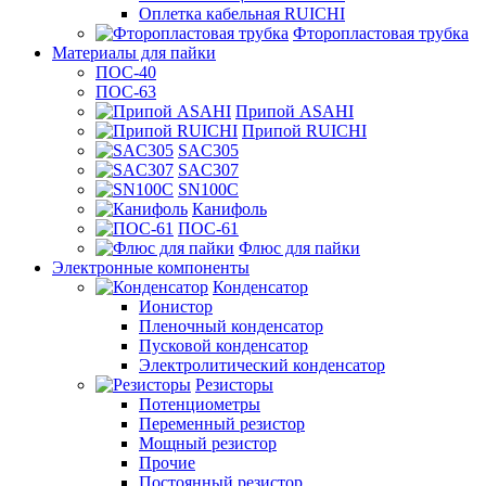
Оплетка кабельная RUICHI
Фторопластовая трубка
Материалы для пайки
ПОС-40
ПОС-63
Припой ASAHI
Припой RUICHI
SAC305
SAC307
SN100C
Канифоль
ПОС-61
Флюс для пайки
Электронные компоненты
Конденсатор
Ионистор
Пленочный конденсатор
Пусковой конденсатор
Электролитический конденсатор
Резисторы
Потенциометры
Переменный резистор
Мощный резистор
Прочие
Постоянный резистор