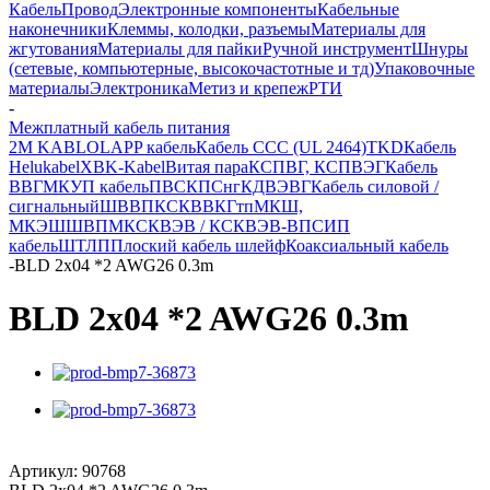
Кабель
Провод
Электронные компоненты
Кабельные
наконечники
Клеммы, колодки, разъемы
Материалы для
жгутования
Материалы для пайки
Ручной инструмент
Шнуры
(сетевые, компьютерные, высокочастотные и тд)
Упаковочные
материалы
Электроника
Метиз и крепеж
РТИ
-
Межплатный кабель питания
2M KABLO
LAPP кабель
Кабель CCC (UL 2464)
TKD
Кабель
Helukabel
XBK-Kabel
Витая пара
КСПВГ, КСПВЭГ
Кабель
ВВГ
МКУП кабель
ПВС
КПСнг
КДВЭВГ
Кабель силовой /
сигнальный
ШВВП
КСКВВ
КГтп
МКШ,
МКЭШ
ШВПМ
КСКВЭВ / КСКВЭВ-ВП
СИП
кабель
ШТЛП
Плоский кабель шлейф
Коаксиальный кабель
-
BLD 2x04 *2 AWG26 0.3m
BLD 2x04 *2 AWG26 0.3m
Артикул:
90768