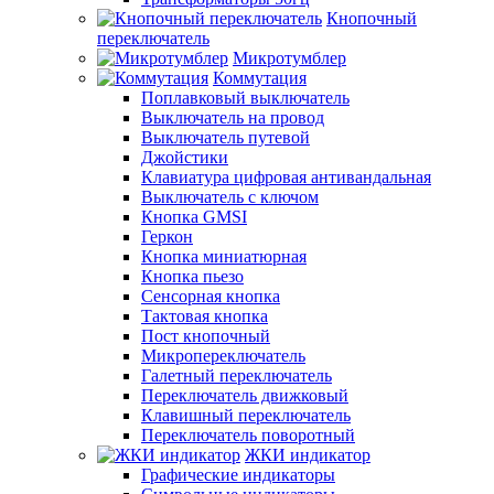
Кнопочный
переключатель
Микротумблер
Коммутация
Поплавковый выключатель
Выключатель на провод
Выключатель путевой
Джойстики
Клавиатура цифровая антивандальная
Выключатель с ключом
Кнопка GMSI
Геркон
Кнопка миниатюрная
Кнопка пьезо
Сенсорная кнопка
Тактовая кнопка
Пост кнопочный
Микропереключатель
Галетный переключатель
Переключатель движковый
Клавишный переключатель
Переключатель поворотный
ЖКИ индикатор
Графические индикаторы