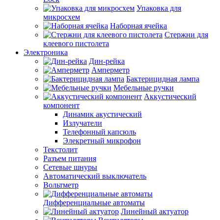
Упаковка для
микросхем
Наборная ячейка
Стержни для
клеевого пистолета
Электроника
Дин-рейка
Амперметр
Бактерицидная лампа
Мебельные ручки
Аккустический
компонент
Динамик акустический
Излучатели
Телефонный капсюль
Элекретный микрофон
Текстолит
Разъем питания
Сетевые шнуры
Автоматический выключатель
Вольтметр
Дифференциальные автоматы
Линейный актуатор