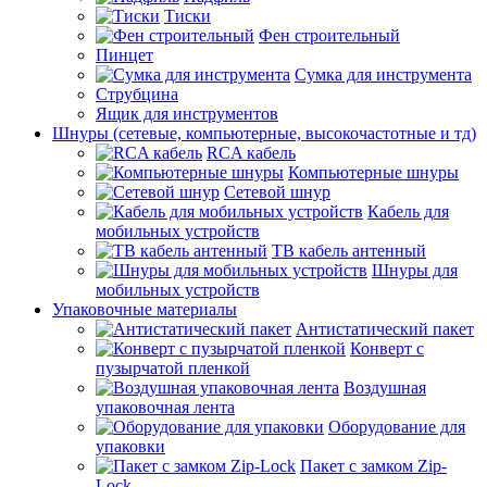
Тиски
Фен строительный
Пинцет
Сумка для инструмента
Струбцина
Ящик для инструментов
Шнуры (сетевые, компьютерные, высокочастотные и тд)
RCA кабель
Компьютерные шнуры
Сетевой шнур
Кабель для
мобильных устройств
ТВ кабель антенный
Шнуры для
мобильных устройств
Упаковочные материалы
Антистатический пакет
Конверт с
пузырчатой пленкой
Воздушная
упаковочная лента
Оборудование для
упаковки
Пакет с замком Zip-
Lock