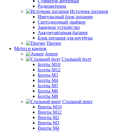
Сумматор антенный
Радиоантенна
Источник питания
Импульсный блок питания
Светодиодный драйвер
Зарядное устройство
Аккумуляторная батарея
Блок питания для ноутбука
Прочее
Метиз и крепеж
Анкер
Стальной болт
Болты М10
Болты М12
Болты М3
Болты М4
Болты М5
Болты М6
Болты М8
Стальной винт
Винты М10
Винты М12
Винты М2
Винты М3
Винты М4