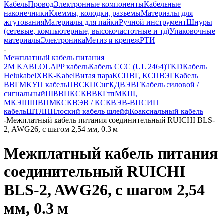
Кабель
Провод
Электронные компоненты
Кабельные
наконечники
Клеммы, колодки, разъемы
Материалы для
жгутования
Материалы для пайки
Ручной инструмент
Шнуры
(сетевые, компьютерные, высокочастотные и тд)
Упаковочные
материалы
Электроника
Метиз и крепеж
РТИ
-
Межплатный кабель питания
2M KABLO
LAPP кабель
Кабель CCC (UL 2464)
TKD
Кабель
Helukabel
XBK-Kabel
Витая пара
КСПВГ, КСПВЭГ
Кабель
ВВГ
МКУП кабель
ПВС
КПСнг
КДВЭВГ
Кабель силовой /
сигнальный
ШВВП
КСКВВ
КГтп
МКШ,
МКЭШ
ШВПМ
КСКВЭВ / КСКВЭВ-ВП
СИП
кабель
ШТЛП
Плоский кабель шлейф
Коаксиальный кабель
-
Межплатный кабель питания соединительный RUICHI BLS-
2, AWG26, с шагом 2,54 мм, 0.3 м
Межплатный кабель питания
соединительный RUICHI
BLS-2, AWG26, с шагом 2,54
мм, 0.3 м