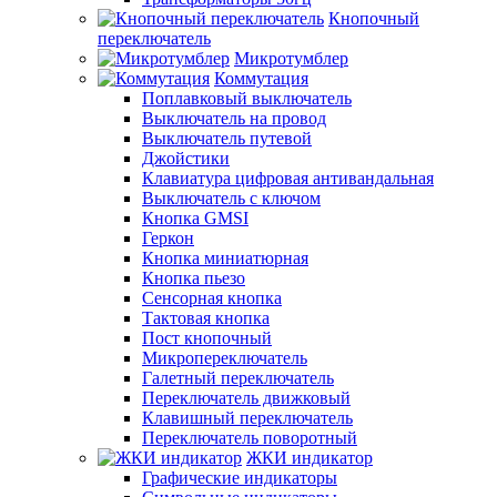
Кнопочный
переключатель
Микротумблер
Коммутация
Поплавковый выключатель
Выключатель на провод
Выключатель путевой
Джойстики
Клавиатура цифровая антивандальная
Выключатель с ключом
Кнопка GMSI
Геркон
Кнопка миниатюрная
Кнопка пьезо
Сенсорная кнопка
Тактовая кнопка
Пост кнопочный
Микропереключатель
Галетный переключатель
Переключатель движковый
Клавишный переключатель
Переключатель поворотный
ЖКИ индикатор
Графические индикаторы