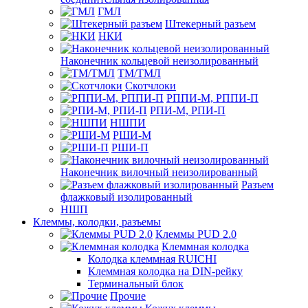
ГМЛ
Штекерный разъем
НКИ
Наконечник кольцевой неизолированный
ТМ/ТМЛ
Скотчлоки
РППИ-М, РППИ-П
РПИ-М, РПИ-П
НШПИ
РШИ-М
РШИ-П
Наконечник вилочный неизолированный
Разъем
флажковый изолированный
НШП
Клеммы, колодки, разъемы
Клеммы PUD 2.0
Клеммная колодка
Колодка клеммная RUICHI
Клеммная колодка на DIN-рейку
Терминальный блок
Прочие