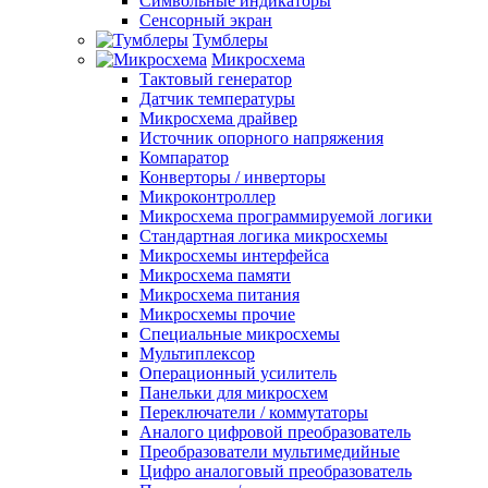
Символьные индикаторы
Сенсорный экран
Тумблеры
Микросхема
Тактовый генератор
Датчик температуры
Микросхема драйвер
Источник опорного напряжения
Компаратор
Конверторы / инверторы
Микроконтроллер
Микросхема программируемой логики
Стандартная логика микросхемы
Микросхемы интерфейса
Микросхема памяти
Микросхема питания
Микросхемы прочие
Специальные микросхемы
Мультиплексор
Операционный усилитель
Панельки для микросхем
Переключатели / коммутаторы
Аналого цифровой преобразователь
Преобразователи мультимедийные
Цифро аналоговый преобразователь