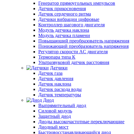
Генератор прямоугольных импульсов
Датчик прикосновения
Датчик сердечного ритма
Датчики вибрации цифровые
Контроллер шагового двигателя
Модуль датчика наклона
Модуль датчика пламени
Повышающий преобразователь напряжения
Понижающий преобразователь напряжения
Регулятор скорости AC двигателя
Термопара типа К
Ультразвуковой датчик расстояния
Датчики
Датчик газа
Датчик давления
Датчик наклона
Датчик расхода воды
Датчик температуры
Диод
Выпрямительный диод
Силовой модуль
Защитный диод
Диоды высокочастотные переключающие
Диодный мост
Быстровосстанавливающийся диод