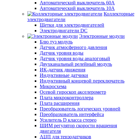
Автоматический выключатель 60А
Автоматический выключатель 10А
Коллекторные
электродвигатели
Щетки для электродвигателей
Электродвигатели DC
Электронные модули
Блю туз модуль
Датчик атмосферного давления
Датчик уровня воды
Датчик уровня воды аналоговый
Двухканальный релейный модуль
ИК-датчик движения
Индуктивные датчики
Индуктивный концевой переключатель
Микросхема
Осевой гироскоп акселерометр
Плата микроконтроллера
Плата расширения
Преобразователь логических уровней
Преобразхователь интерфейса
Усилитель D класса стерео
ШИМ регулятор скорости вращения
двигателя
АЦП для тензодатчиков