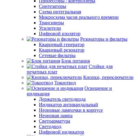
Процессоры / контроллеры
Синтезаторы
Схема интегральная
Микросхема часов реального времени
Трансиверы
Усилители
Цифровой изолятор
Резонаторы и фильтры
Кварцевый генератор
Кварцевый резонатор
Сетевые фильтры
Блок питания
Стойки для
печатных плат
Кнопки, переключатели
Токоотвод
Освещение и
индикация
Держатель светодиода
Индикатор антивандальный
Неоновые лампочки в корпусе
Неоновая лампа
Светоарматура
Светодиод
Цифровой индикатор