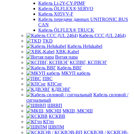
Кабель Li-2Y-CY-PIMF
Кабель ÖLFLEX® SERVO
Кабель X05VV-F
Кабель передачи данных UNITRONIC BUS
CAN
Кабель ÖLFLEX® TRUCK
Кабель CCC (UL 2464)
TKD
Кабель Helukabel
XBK-Kabel
Витая пара
КСПВГ, КСПВЭГ
Кабель ВВГ
МКУП кабель
ПВС
КПСнг
КДВЭВГ
Кабель силовой /
сигнальный
ШВВП
МКШ, МКЭШ
КСКВВ
КГтп
ШВПМ
КСКВЭВ / КСКВЭВ-