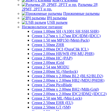
Кожух клеммы
Разъемы 2Р,
2РМТ, 2РТТ и пр.
Прижимные разъемы
ВЧ разъемы
USB разъем
Низковольтное питание
Серия 1.00мм SH (A1001,SH,SSH,SHR)
Серия 1.27мм x 1.27мм IDC/IDM (IDCC)
Серия 1.50 мм MP150 (Metri-Pack)
Серия 1.50мм ZHR
Серия 2.00мм DCI (DuraClik ICL)
Серия 2.00мм HB/WB (PH,MU,PHR)
Серия 2.00мм HC (PAP)
Серия 2.00мм iGrid
Серия 2,54 мм MODU
Серия 2.00мм SL (Sherlock)
Серия 2.00мм x 2.00мм BL2 (BLS2/BLD2)
Серия 2.00мм x 2.00мм HB2 (MDU/PHDR)
Серия 1.25мм PicoBlade
Серия 2.00мм х 2.00мм BH2 (Milli-Grid)
Серия 2.00мм х 2.00мм IDC2/IDM2 (IDCC2)
Серия 2.50 мм ML (Mni-Lock)
Серия 2.50мм EHR (EU)
Серия 2.50мм GT (SM)