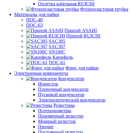
Оплетка кабельная RUICHI
Фторопластовая трубка
Материалы для пайки
ПОС-40
ПОС-63
Припой ASAHI
Припой RUICHI
SAC305
SAC307
SN100C
Канифоль
ПОС-61
Флюс для пайки
Электронные компоненты
Конденсатор
Ионистор
Пленочный конденсатор
Пусковой конденсатор
Электролитический конденсатор
Резисторы
Потенциометры
Переменный резистор
Мощный резистор
Прочие
Постоянный резистор