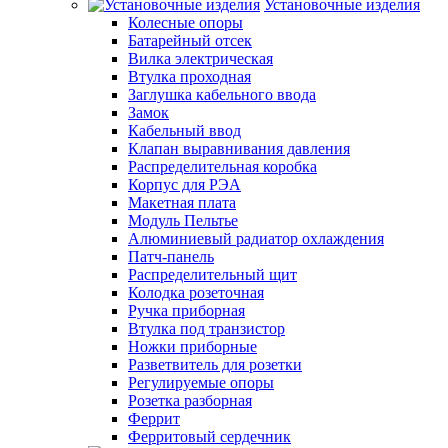
Установочные изделия
Колесные опоры
Батарейный отсек
Вилка электрическая
Втулка проходная
Заглушка кабельного ввода
Замок
Кабельный ввод
Клапан выравнивания давления
Распределительная коробка
Корпус для РЭА
Макетная плата
Модуль Пельтье
Алюминиевый радиатор охлаждения
Патч-панель
Распределительный щит
Колодка розеточная
Ручка приборная
Втулка под транзистор
Ножки приборные
Разветвитель для розетки
Регулируемые опоры
Розетка разборная
Феррит
Ферритовый сердечник