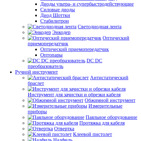
Диоды ультра- и супербыстродействующие
Силовые диоды
Диод Шоттки
Стабилитрон
Светодиодная лента
Энкодер
Оптический
приемопередатчик
Оптический приемопередатчик
Оптопары
DC DC
преобразователь
Ручной инструмент
Антистатический
браслет
Инструмент для зачистки и обрезки кабеля
Обжимной инструмент
Измерительные
приборы
Паяльное оборудование
Протяжка для кабеля
Отвертка
Клеевой пистолет
Надфиль