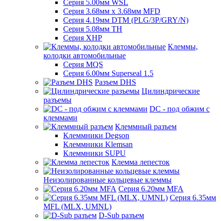
Серия 5.00мм WSL
Серия 3.68мм х 3.68мм MFD
Серия 4.19мм DTM (PLG/3P/GRY/N)
Серия 5.08мм TH
Серия XHP
Клеммы,
колодки автомобильные
Серия MQS
Серия 6.00мм Superseal 1.5
Разъем DHS
Цилиндрические
разъемы
DC - под обжим с
клеммами
Клеммный разъем
Клеммники Degson
Клеммники Klemsan
Клеммники SUPU
Клемма лепесток
Неизолированные кольцевые клеммы
Серия 6.20мм MFA
Серия 6.35мм
MFL (MLX, UMNL)
D-Sub разъем