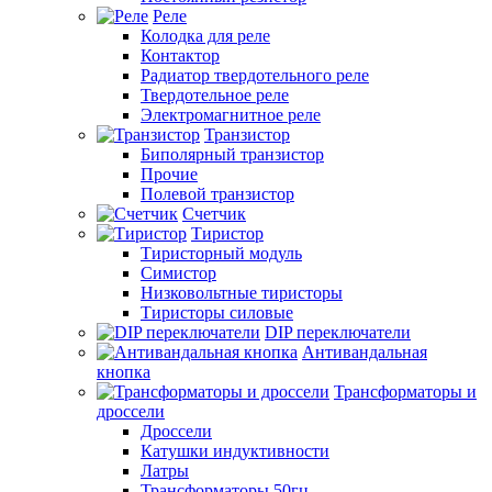
Реле
Колодка для реле
Контактор
Радиатор твердотельного реле
Твердотельное реле
Электромагнитное реле
Транзистор
Биполярный транзистор
Прочие
Полевой транзистор
Счетчик
Тиристор
Тиристорный модуль
Симистор
Низковольтные тиристоры
Тиристоры силовые
DIP переключатели
Антивандальная
кнопка
Трансформаторы и
дроссели
Дроссели
Катушки индуктивности
Латры
Трансформаторы 50гц