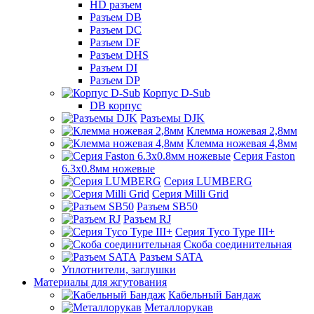
HD разъем
Разъем DB
Разъем DC
Разъем DF
Разъем DHS
Разъем DI
Разъем DP
Корпус D-Sub
DB корпус
Разъемы DJK
Клемма ножевая 2,8мм
Клемма ножевая 4,8мм
Серия Faston
6.3х0.8мм ножевые
Серия LUMBERG
Серия Milli Grid
Разъем SB50
Разъем RJ
Серия Tyco Type III+
Скоба соединительная
Разъем SATA
Уплотнители, заглушки
Материалы для жгутования
Кабельный Бандаж
Металлорукав