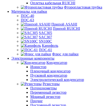
Оплетка кабельная RUICHI
Фторопластовая трубка
Материалы для пайки
ПОС-40
ПОС-63
Припой ASAHI
Припой RUICHI
SAC305
SAC307
SN100C
Канифоль
ПОС-61
Флюс для пайки
Электронные компоненты
Конденсатор
Ионистор
Пленочный конденсатор
Пусковой конденсатор
Электролитический конденсатор
Резисторы
Потенциометры
Переменный резистор
Мощный резистор
Прочие
Постоянный резистор