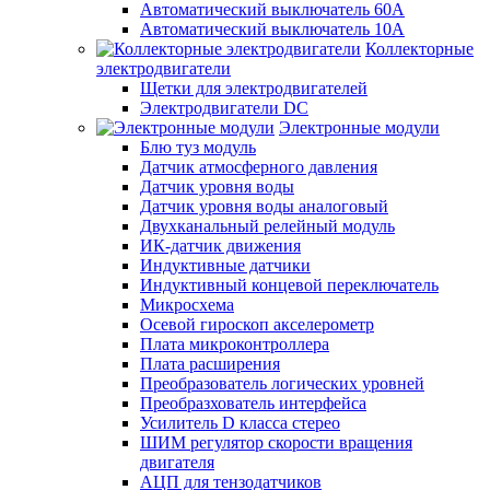
Автоматический выключатель 60А
Автоматический выключатель 10А
Коллекторные
электродвигатели
Щетки для электродвигателей
Электродвигатели DC
Электронные модули
Блю туз модуль
Датчик атмосферного давления
Датчик уровня воды
Датчик уровня воды аналоговый
Двухканальный релейный модуль
ИК-датчик движения
Индуктивные датчики
Индуктивный концевой переключатель
Микросхема
Осевой гироскоп акселерометр
Плата микроконтроллера
Плата расширения
Преобразователь логических уровней
Преобразхователь интерфейса
Усилитель D класса стерео
ШИМ регулятор скорости вращения
двигателя
АЦП для тензодатчиков