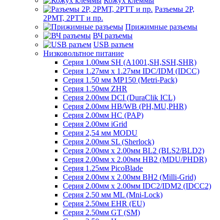
Кожух клеммы
Разъемы 2Р,
2РМТ, 2РТТ и пр.
Прижимные разъемы
ВЧ разъемы
USB разъем
Низковольтное питание
Серия 1.00мм SH (A1001,SH,SSH,SHR)
Серия 1.27мм x 1.27мм IDC/IDM (IDCC)
Серия 1.50 мм MP150 (Metri-Pack)
Серия 1.50мм ZHR
Серия 2.00мм DCI (DuraClik ICL)
Серия 2.00мм HB/WB (PH,MU,PHR)
Серия 2.00мм HC (PAP)
Серия 2.00мм iGrid
Серия 2,54 мм MODU
Серия 2.00мм SL (Sherlock)
Серия 2.00мм x 2.00мм BL2 (BLS2/BLD2)
Серия 2.00мм x 2.00мм HB2 (MDU/PHDR)
Серия 1.25мм PicoBlade
Серия 2.00мм х 2.00мм BH2 (Milli-Grid)
Серия 2.00мм х 2.00мм IDC2/IDM2 (IDCC2)
Серия 2.50 мм ML (Mni-Lock)
Серия 2.50мм EHR (EU)
Серия 2.50мм GT (SM)