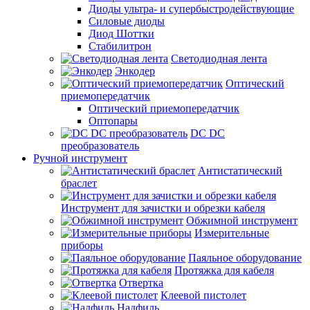
Диоды ультра- и супербыстродействующие
Силовые диоды
Диод Шоттки
Стабилитрон
Светодиодная лента
Энкодер
Оптический
приемопередатчик
Оптический приемопередатчик
Оптопары
DC DC
преобразователь
Ручной инструмент
Антистатический
браслет
Инструмент для зачистки и обрезки кабеля
Обжимной инструмент
Измерительные
приборы
Паяльное оборудование
Протяжка для кабеля
Отвертка
Клеевой пистолет
Надфиль