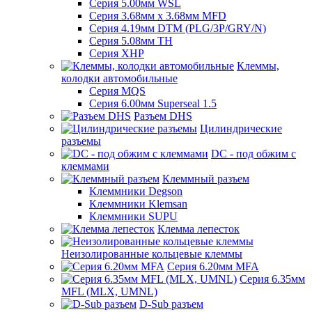
Серия 5.00мм WSL
Серия 3.68мм х 3.68мм MFD
Серия 4.19мм DTM (PLG/3P/GRY/N)
Серия 5.08мм TH
Серия XHP
Клеммы,
колодки автомобильные
Серия MQS
Серия 6.00мм Superseal 1.5
Разъем DHS
Цилиндрические
разъемы
DC - под обжим с
клеммами
Клеммный разъем
Клеммники Degson
Клеммники Klemsan
Клеммники SUPU
Клемма лепесток
Неизолированные кольцевые клеммы
Серия 6.20мм MFA
Серия 6.35мм
MFL (MLX, UMNL)
D-Sub разъем