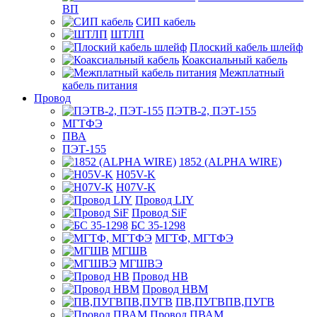
ВП
СИП кабель
ШТЛП
Плоский кабель шлейф
Коаксиальный кабель
Межплатный
кабель питания
Провод
ПЭТВ-2, ПЭТ-155
МГТФЭ
ПВА
ПЭТ-155
1852 (ALPHA WIRE)
H05V-K
H07V-K
Провод LIY
Провод SiF
БС 35-1298
МГТФ, МГТФЭ
МГШВ
МГШВЭ
Провод НВ
Провод НВМ
ПВ,ПУГВПВ,ПУГВ
Провод ПВАМ