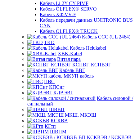
Кабель Li-2Y-CY-PIMF
Кабель ÖLFLEX® SERVO
Кабель X05VV-F
Кабель передачи данных UNITRONIC BUS
CAN
Кабель ÖLFLEX® TRUCK
Кабель CCC (UL 2464)
TKD
Кабель Helukabel
XBK-Kabel
Витая пара
КСПВГ, КСПВЭГ
Кабель ВВГ
МКУП кабель
ПВС
КПСнг
КДВЭВГ
Кабель силовой /
сигнальный
ШВВП
МКШ, МКЭШ
КСКВВ
КГтп
ШВПМ
КСКВЭВ / КСКВЭВ-