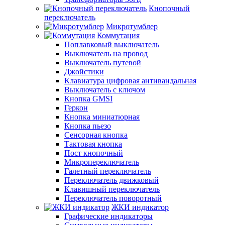
Кнопочный
переключатель
Микротумблер
Коммутация
Поплавковый выключатель
Выключатель на провод
Выключатель путевой
Джойстики
Клавиатура цифровая антивандальная
Выключатель с ключом
Кнопка GMSI
Геркон
Кнопка миниатюрная
Кнопка пьезо
Сенсорная кнопка
Тактовая кнопка
Пост кнопочный
Микропереключатель
Галетный переключатель
Переключатель движковый
Клавишный переключатель
Переключатель поворотный
ЖКИ индикатор
Графические индикаторы