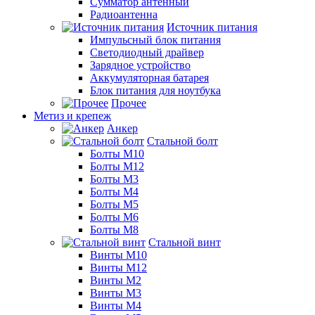
Сумматор антенный
Радиоантенна
Источник питания
Импульсный блок питания
Светодиодный драйвер
Зарядное устройство
Аккумуляторная батарея
Блок питания для ноутбука
Прочее
Метиз и крепеж
Анкер
Стальной болт
Болты М10
Болты М12
Болты М3
Болты М4
Болты М5
Болты М6
Болты М8
Стальной винт
Винты М10
Винты М12
Винты М2
Винты М3
Винты М4