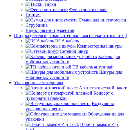
Тиски
Фен строительный
Пинцет
Сумка для инструмента
Струбцина
Ящик для инструментов
Шнуры (сетевые, компьютерные, высокочастотные и тд)
RCA кабель
Компьютерные шнуры
Сетевой шнур
Кабель для
мобильных устройств
ТВ кабель антенный
Шнуры для
мобильных устройств
Упаковочные материалы
Антистатический пакет
Конверт с
пузырчатой пленкой
Воздушная
упаковочная лента
Оборудование для
упаковки
Пакет с замком Zip-
Lock