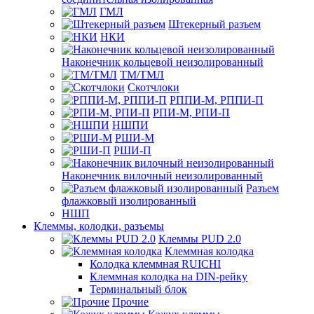
ГМЛ
Штекерный разъем
НКИ
Наконечник кольцевой неизолированный
ТМ/ТМЛ
Скотчлоки
РППИ-М, РППИ-П
РПИ-М, РПИ-П
НШПИ
РШИ-М
РШИ-П
Наконечник вилочный неизолированный
Разъем
флажковый изолированный
НШП
Клеммы, колодки, разъемы
Клеммы PUD 2.0
Клеммная колодка
Колодка клеммная RUICHI
Клеммная колодка на DIN-рейку
Терминальный блок
Прочие