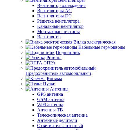
Вентиляторы
Вентилятор охлаждения
Вентиляторы AC
Вентиляторы DC
Решетка вентилятора
Канальный вентилятор
Монтажные пистоны
Вентилятор
Вилка электрическая
Кабельные гермовводы
Подшипник
Розетка
ЭПРА
Предохранитель автомобильный
Клемма
Пульт
Антенны
GPS антенна
GSM антенна
WiFi антенна
Антенны ТВ
Телескопическая антенна
Антенные делители
Ответвитель антенный