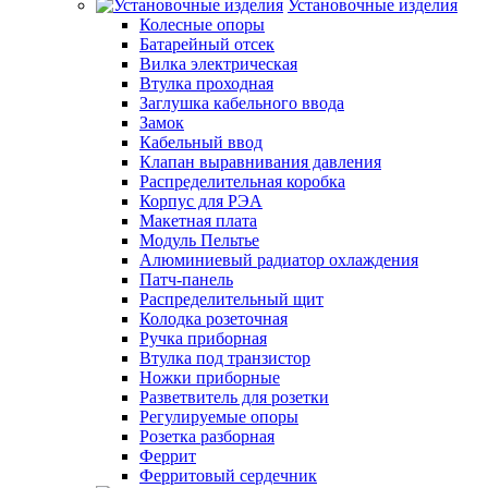
Установочные изделия
Колесные опоры
Батарейный отсек
Вилка электрическая
Втулка проходная
Заглушка кабельного ввода
Замок
Кабельный ввод
Клапан выравнивания давления
Распределительная коробка
Корпус для РЭА
Макетная плата
Модуль Пельтье
Алюминиевый радиатор охлаждения
Патч-панель
Распределительный щит
Колодка розеточная
Ручка приборная
Втулка под транзистор
Ножки приборные
Разветвитель для розетки
Регулируемые опоры
Розетка разборная
Феррит
Ферритовый сердечник