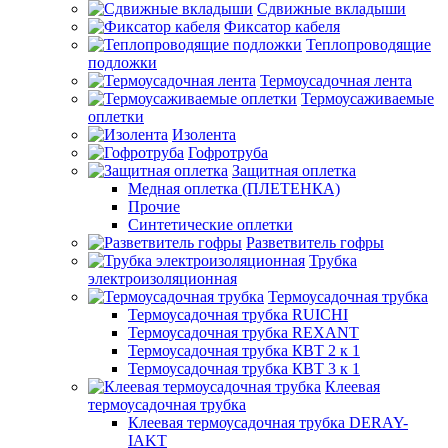
Сдвижные вкладыши
Фиксатор кабеля
Теплопроводящие
подложки
Термоусадочная лента
Термоусаживаемые
оплетки
Изолента
Гофротруба
Защитная оплетка
Медная оплетка (ПЛЕТЕНКА)
Прочие
Синтетические оплетки
Разветвитель гофры
Трубка
электроизоляционная
Термоусадочная трубка
Термоусадочная трубка RUICHI
Термоусадочная трубка REXANT
Термоусадочная трубка КВТ 2 к 1
Термоусадочная трубка КВТ 3 к 1
Клеевая
термоусадочная трубка
Клеевая термоусадочная трубка DERAY-
IAKT