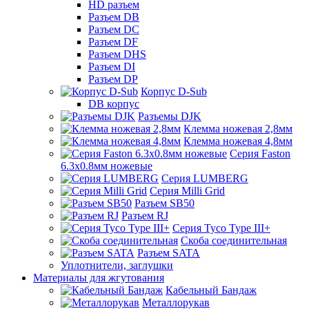
HD разъем
Разъем DB
Разъем DC
Разъем DF
Разъем DHS
Разъем DI
Разъем DP
Корпус D-Sub
DB корпус
Разъемы DJK
Клемма ножевая 2,8мм
Клемма ножевая 4,8мм
Серия Faston
6.3х0.8мм ножевые
Серия LUMBERG
Серия Milli Grid
Разъем SB50
Разъем RJ
Серия Tyco Type III+
Скоба соединительная
Разъем SATA
Уплотнители, заглушки
Материалы для жгутования
Кабельный Бандаж
Металлорукав