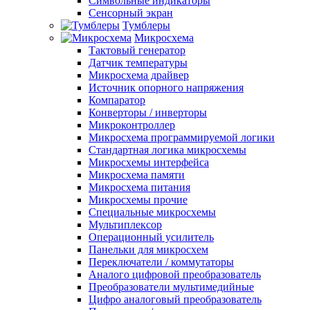
Символьные индикаторы
Сенсорный экран
Тумблеры
Микросхема
Тактовый генератор
Датчик температуры
Микросхема драйвер
Источник опорного напряжения
Компаратор
Конверторы / инверторы
Микроконтроллер
Микросхема программируемой логики
Стандартная логика микросхемы
Микросхемы интерфейса
Микросхема памяти
Микросхема питания
Микросхемы прочие
Специальные микросхемы
Мультиплексор
Операционный усилитель
Панельки для микросхем
Переключатели / коммутаторы
Аналого цифровой преобразователь
Преобразователи мультимедийные
Цифро аналоговый преобразователь