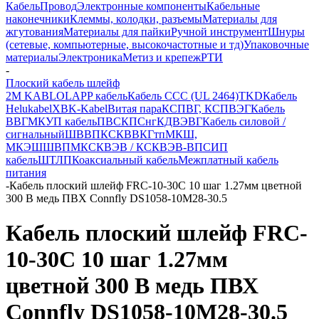
Кабель
Провод
Электронные компоненты
Кабельные
наконечники
Клеммы, колодки, разъемы
Материалы для
жгутования
Материалы для пайки
Ручной инструмент
Шнуры
(сетевые, компьютерные, высокочастотные и тд)
Упаковочные
материалы
Электроника
Метиз и крепеж
РТИ
-
Плоский кабель шлейф
2M KABLO
LAPP кабель
Кабель CCC (UL 2464)
TKD
Кабель
Helukabel
XBK-Kabel
Витая пара
КСПВГ, КСПВЭГ
Кабель
ВВГ
МКУП кабель
ПВС
КПСнг
КДВЭВГ
Кабель силовой /
сигнальный
ШВВП
КСКВВ
КГтп
МКШ,
МКЭШ
ШВПМ
КСКВЭВ / КСКВЭВ-ВП
СИП
кабель
ШТЛП
Коаксиальный кабель
Межплатный кабель
питания
-
Кабель плоский шлейф FRC-10-30C 10 шаг 1.27мм цветной
300 В медь ПВХ Connfly DS1058-10M28-30.5
Кабель плоский шлейф FRC-
10-30C 10 шаг 1.27мм
цветной 300 В медь ПВХ
Connfly DS1058-10M28-30.5