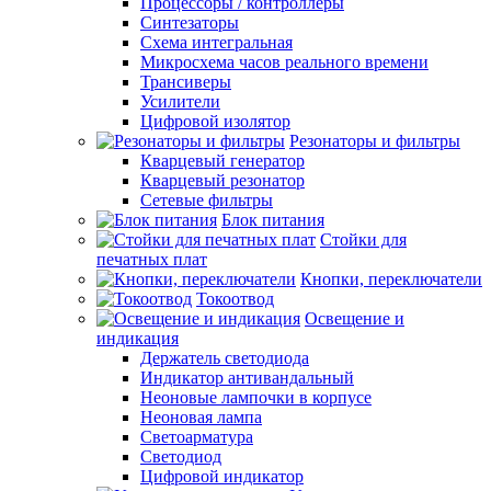
Процессоры / контроллеры
Синтезаторы
Схема интегральная
Микросхема часов реального времени
Трансиверы
Усилители
Цифровой изолятор
Резонаторы и фильтры
Кварцевый генератор
Кварцевый резонатор
Сетевые фильтры
Блок питания
Стойки для
печатных плат
Кнопки, переключатели
Токоотвод
Освещение и
индикация
Держатель светодиода
Индикатор антивандальный
Неоновые лампочки в корпусе
Неоновая лампа
Светоарматура
Светодиод
Цифровой индикатор