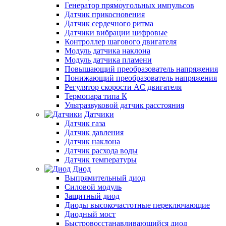
Генератор прямоугольных импульсов
Датчик прикосновения
Датчик сердечного ритма
Датчики вибрации цифровые
Контроллер шагового двигателя
Модуль датчика наклона
Модуль датчика пламени
Повышающий преобразователь напряжения
Понижающий преобразователь напряжения
Регулятор скорости AC двигателя
Термопара типа К
Ультразвуковой датчик расстояния
Датчики
Датчик газа
Датчик давления
Датчик наклона
Датчик расхода воды
Датчик температуры
Диод
Выпрямительный диод
Силовой модуль
Защитный диод
Диоды высокочастотные переключающие
Диодный мост
Быстровосстанавливающийся диод