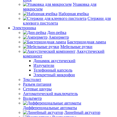
Упаковка для
микросхем
Наборная ячейка
Стержни для
клеевого пистолета
Электроника
Дин-рейка
Амперметр
Бактерицидная лампа
Мебельные ручки
Аккустический
компонент
Динамик акустический
Излучатели
Телефонный капсюль
Элекретный микрофон
Текстолит
Разъем питания
Сетевые шнуры
Автоматический выключатель
Вольтметр
Дифференциальные автоматы
Линейный актуатор