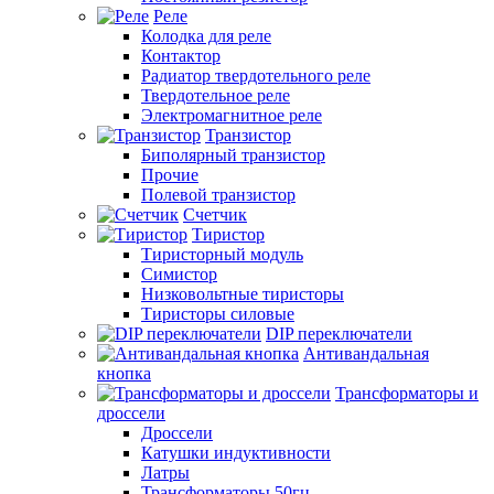
Реле
Колодка для реле
Контактор
Радиатор твердотельного реле
Твердотельное реле
Электромагнитное реле
Транзистор
Биполярный транзистор
Прочие
Полевой транзистор
Счетчик
Тиристор
Тиристорный модуль
Симистор
Низковольтные тиристоры
Тиристоры силовые
DIP переключатели
Антивандальная
кнопка
Трансформаторы и
дроссели
Дроссели
Катушки индуктивности
Латры
Трансформаторы 50гц