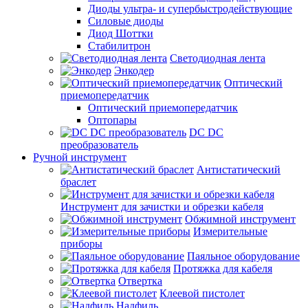
Диоды ультра- и супербыстродействующие
Силовые диоды
Диод Шоттки
Стабилитрон
Светодиодная лента
Энкодер
Оптический
приемопередатчик
Оптический приемопередатчик
Оптопары
DC DC
преобразователь
Ручной инструмент
Антистатический
браслет
Инструмент для зачистки и обрезки кабеля
Обжимной инструмент
Измерительные
приборы
Паяльное оборудование
Протяжка для кабеля
Отвертка
Клеевой пистолет
Надфиль