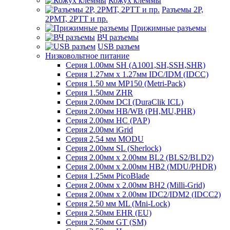
Кожух клеммы
Разъемы 2Р,
2РМТ, 2РТТ и пр.
Прижимные разъемы
ВЧ разъемы
USB разъем
Низковольтное питание
Серия 1.00мм SH (A1001,SH,SSH,SHR)
Серия 1.27мм x 1.27мм IDC/IDM (IDCC)
Серия 1.50 мм MP150 (Metri-Pack)
Серия 1.50мм ZHR
Серия 2.00мм DCI (DuraClik ICL)
Серия 2.00мм HB/WB (PH,MU,PHR)
Серия 2.00мм HC (PAP)
Серия 2.00мм iGrid
Серия 2,54 мм MODU
Серия 2.00мм SL (Sherlock)
Серия 2.00мм x 2.00мм BL2 (BLS2/BLD2)
Серия 2.00мм x 2.00мм HB2 (MDU/PHDR)
Серия 1.25мм PicoBlade
Серия 2.00мм х 2.00мм BH2 (Milli-Grid)
Серия 2.00мм х 2.00мм IDC2/IDM2 (IDCC2)
Серия 2.50 мм ML (Mni-Lock)
Серия 2.50мм EHR (EU)
Серия 2.50мм GT (SM)