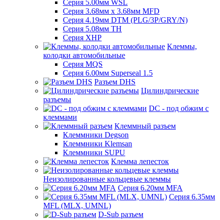
Серия 5.00мм WSL
Серия 3.68мм х 3.68мм MFD
Серия 4.19мм DTM (PLG/3P/GRY/N)
Серия 5.08мм TH
Серия XHP
Клеммы,
колодки автомобильные
Серия MQS
Серия 6.00мм Superseal 1.5
Разъем DHS
Цилиндрические
разъемы
DC - под обжим с
клеммами
Клеммный разъем
Клеммники Degson
Клеммники Klemsan
Клеммники SUPU
Клемма лепесток
Неизолированные кольцевые клеммы
Серия 6.20мм MFA
Серия 6.35мм
MFL (MLX, UMNL)
D-Sub разъем