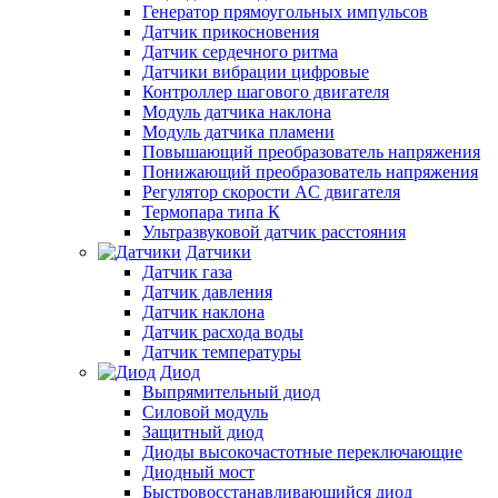
Генератор прямоугольных импульсов
Датчик прикосновения
Датчик сердечного ритма
Датчики вибрации цифровые
Контроллер шагового двигателя
Модуль датчика наклона
Модуль датчика пламени
Повышающий преобразователь напряжения
Понижающий преобразователь напряжения
Регулятор скорости AC двигателя
Термопара типа К
Ультразвуковой датчик расстояния
Датчики
Датчик газа
Датчик давления
Датчик наклона
Датчик расхода воды
Датчик температуры
Диод
Выпрямительный диод
Силовой модуль
Защитный диод
Диоды высокочастотные переключающие
Диодный мост
Быстровосстанавливающийся диод