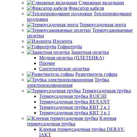
Сдвижные вкладыши
Фиксатор кабеля
Теплопроводящие
подложки
Термоусадочная лента
Термоусаживаемые
оплетки
Изолента
Гофротруба
Защитная оплетка
Медная оплетка (ПЛЕТЕНКА)
Прочие
Синтетические оплетки
Разветвитель гофры
Трубка
электроизоляционная
Термоусадочная трубка
Термоусадочная трубка RUICHI
Термоусадочная трубка REXANT
Термоусадочная трубка КВТ 2 к 1
Термоусадочная трубка КВТ 3 к 1
Клеевая
термоусадочная трубка
Клеевая термоусадочная трубка DERAY-
IAKT