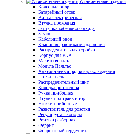
Установочные изделия
Колесные опоры
Батарейный отсек
Вилка электрическая
Втулка проходная
Заглушка кабельного ввода
Замок
Кабельный ввод
Клапан выравнивания давления
Распределительная коробка
Корпус для РЭА
Макетная плата
Модуль Пельтье
Алюминиевый радиатор охлаждения
Патч-панель
Распределительный щит
Колодка розеточная
Ручка приборная
Втулка под транзистор
Ножки приборные
Разветвитель для розетки
Регулируемые опоры
Розетка разборная
Феррит
Ферритовый сердечник