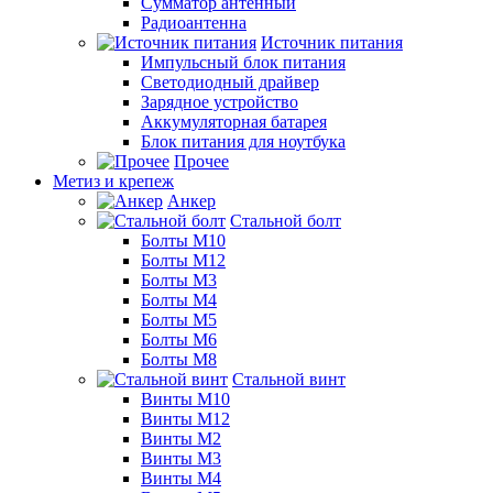
Сумматор антенный
Радиоантенна
Источник питания
Импульсный блок питания
Светодиодный драйвер
Зарядное устройство
Аккумуляторная батарея
Блок питания для ноутбука
Прочее
Метиз и крепеж
Анкер
Стальной болт
Болты М10
Болты М12
Болты М3
Болты М4
Болты М5
Болты М6
Болты М8
Стальной винт
Винты М10
Винты М12
Винты М2
Винты М3
Винты М4