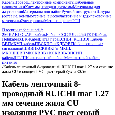
Кабель
Провод
Электронные компоненты
Кабельные
наконечники
Клеммы, колодки, разъемы
Материалы для
жгутования
Материалы для пайки
Ручной инструмент
Шнуры
(сетевые, компьютерные, высокочастотные и тд)
Упаковочные
материалы
Электроника
Метиз и крепеж
РТИ
-
Плоский кабель шлейф
2M KABLO
LAPP кабель
Кабель CCC (UL 2464)
TKD
Кабель
Helukabel
XBK-Kabel
Витая пара
КСПВГ, КСПВЭГ
Кабель
ВВГ
МКУП кабель
ПВС
КПСнг
КДВЭВГ
Кабель силовой /
сигнальный
ШВВП
КСКВВ
КГтп
МКШ,
МКЭШ
ШВПМ
КСКВЭВ / КСКВЭВ-ВП
СИП
кабель
ШТЛП
Коаксиальный кабель
Межплатный кабель
питания
-
Кабель ленточный 8-проводный RUICHI шаг 1.27 мм сечение
жила CU изоляция PVC цвет серый бухта 30,5м
Кабель ленточный 8-
проводный RUICHI шаг 1.27
мм сечение жила CU
изоляция PVC цвет серый