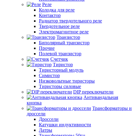
Реле
Колодка для реле
Контактор
Радиатор твердотельного реле
Твердотельное реле
Электромагнитное реле
Транзистор
Биполярный транзистор
Прочие
Полевой транзистор
Счетчик
Тиристор
Тиристорный модуль
Симистор
Низковольтные тиристоры
Тиристоры силовые
DIP переключатели
Антивандальная
кнопка
Трансформаторы и
дроссели
Дроссели
Катушки индуктивности
Латры
Трансформаторы 50гц