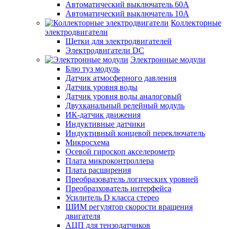
Автоматический выключатель 60А
Автоматический выключатель 10А
Коллекторные
электродвигатели
Щетки для электродвигателей
Электродвигатели DC
Электронные модули
Блю туз модуль
Датчик атмосферного давления
Датчик уровня воды
Датчик уровня воды аналоговый
Двухканальный релейный модуль
ИК-датчик движения
Индуктивные датчики
Индуктивный концевой переключатель
Микросхема
Осевой гироскоп акселерометр
Плата микроконтроллера
Плата расширения
Преобразователь логических уровней
Преобразхователь интерфейса
Усилитель D класса стерео
ШИМ регулятор скорости вращения
двигателя
АЦП для тензодатчиков