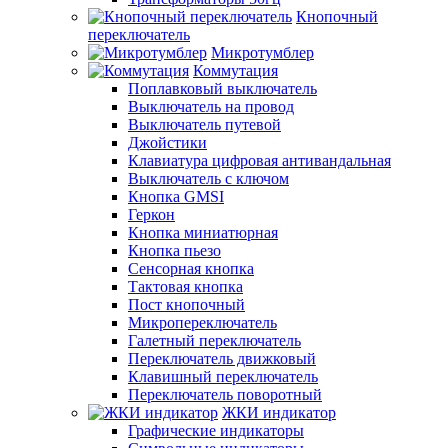
Кнопочный
переключатель
Микротумблер
Коммутация
Поплавковый выключатель
Выключатель на провод
Выключатель путевой
Джойстики
Клавиатура цифровая антивандальная
Выключатель с ключом
Кнопка GMSI
Геркон
Кнопка миниатюрная
Кнопка пьезо
Сенсорная кнопка
Тактовая кнопка
Пост кнопочный
Микропереключатель
Галетный переключатель
Переключатель движковый
Клавишный переключатель
Переключатель поворотный
ЖКИ индикатор
Графические индикаторы