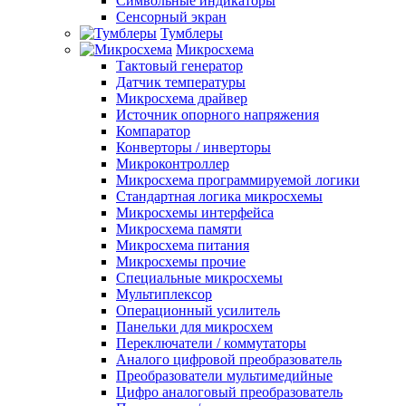
Символьные индикаторы
Сенсорный экран
Тумблеры
Микросхема
Тактовый генератор
Датчик температуры
Микросхема драйвер
Источник опорного напряжения
Компаратор
Конверторы / инверторы
Микроконтроллер
Микросхема программируемой логики
Стандартная логика микросхемы
Микросхемы интерфейса
Микросхема памяти
Микросхема питания
Микросхемы прочие
Специальные микросхемы
Мультиплексор
Операционный усилитель
Панельки для микросхем
Переключатели / коммутаторы
Аналого цифровой преобразователь
Преобразователи мультимедийные
Цифро аналоговый преобразователь