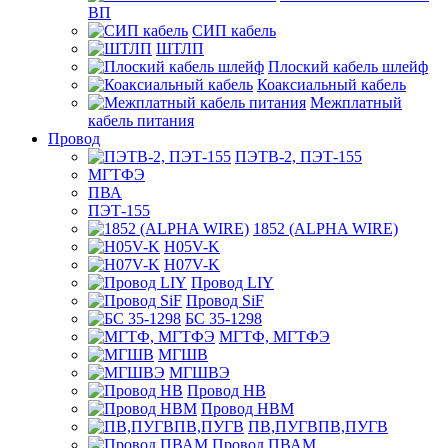
ВП
СИП кабель
ШТЛП
Плоский кабель шлейф
Коаксиальный кабель
Межплатный
кабель питания
Провод
ПЭТВ-2, ПЭТ-155
МГТФЭ
ПВА
ПЭТ-155
1852 (ALPHA WIRE)
H05V-K
H07V-K
Провод LIY
Провод SiF
БС 35-1298
МГТФ, МГТФЭ
МГШВ
МГШВЭ
Провод НВ
Провод НВМ
ПВ,ПУГВПВ,ПУГВ
Провод ПВАМ