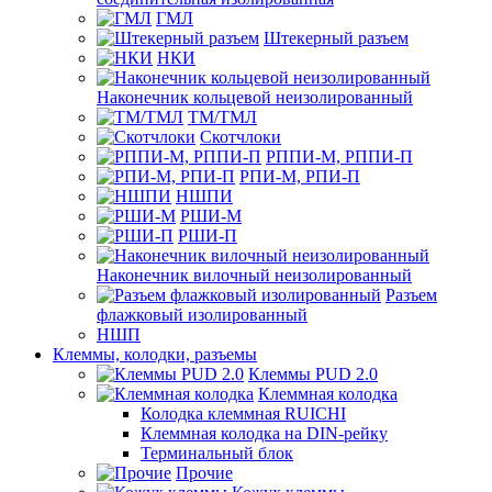
ГМЛ
Штекерный разъем
НКИ
Наконечник кольцевой неизолированный
ТМ/ТМЛ
Скотчлоки
РППИ-М, РППИ-П
РПИ-М, РПИ-П
НШПИ
РШИ-М
РШИ-П
Наконечник вилочный неизолированный
Разъем
флажковый изолированный
НШП
Клеммы, колодки, разъемы
Клеммы PUD 2.0
Клеммная колодка
Колодка клеммная RUICHI
Клеммная колодка на DIN-рейку
Терминальный блок
Прочие