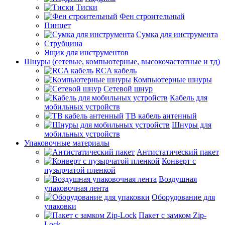
Тиски
Фен строительный
Пинцет
Сумка для инструмента
Струбцина
Ящик для инструментов
Шнуры (сетевые, компьютерные, высокочастотные и тд)
RCA кабель
Компьютерные шнуры
Сетевой шнур
Кабель для
мобильных устройств
ТВ кабель антенный
Шнуры для
мобильных устройств
Упаковочные материалы
Антистатический пакет
Конверт с
пузырчатой пленкой
Воздушная
упаковочная лента
Оборудование для
упаковки
Пакет с замком Zip-
Lock