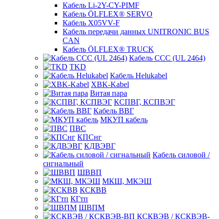
Кабель Li-2Y-CY-PIMF
Кабель ÖLFLEX® SERVO
Кабель X05VV-F
Кабель передачи данных UNITRONIC BUS
CAN
Кабель ÖLFLEX® TRUCK
Кабель CCC (UL 2464)
TKD
Кабель Helukabel
XBK-Kabel
Витая пара
КСПВГ, КСПВЭГ
Кабель ВВГ
МКУП кабель
ПВС
КПСнг
КДВЭВГ
Кабель силовой /
сигнальный
ШВВП
МКШ, МКЭШ
КСКВВ
КГтп
ШВПМ
КСКВЭВ / КСКВЭВ-