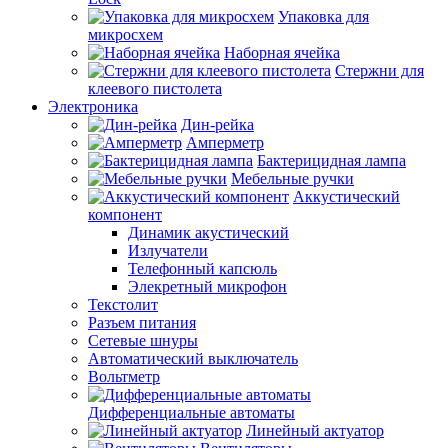
Упаковка для
микросхем
Наборная ячейка
Стержни для
клеевого пистолета
Электроника
Дин-рейка
Амперметр
Бактерицидная лампа
Мебельные ручки
Аккустический
компонент
Динамик акустический
Излучатели
Телефонный капсюль
Элекретный микрофон
Текстолит
Разъем питания
Сетевые шнуры
Автоматический выключатель
Вольтметр
Дифференциальные автоматы
Линейный актуатор