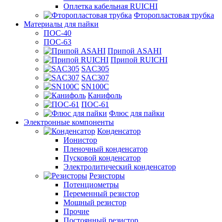
Оплетка кабельная RUICHI
Фторопластовая трубка
Материалы для пайки
ПОС-40
ПОС-63
Припой ASAHI
Припой RUICHI
SAC305
SAC307
SN100C
Канифоль
ПОС-61
Флюс для пайки
Электронные компоненты
Конденсатор
Ионистор
Пленочный конденсатор
Пусковой конденсатор
Электролитический конденсатор
Резисторы
Потенциометры
Переменный резистор
Мощный резистор
Прочие
Постоянный резистор