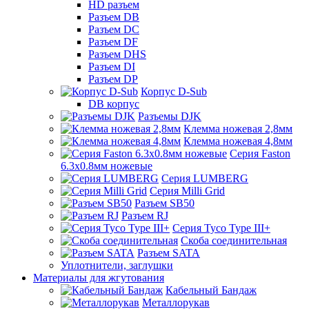
HD разъем
Разъем DB
Разъем DC
Разъем DF
Разъем DHS
Разъем DI
Разъем DP
Корпус D-Sub
DB корпус
Разъемы DJK
Клемма ножевая 2,8мм
Клемма ножевая 4,8мм
Серия Faston
6.3х0.8мм ножевые
Серия LUMBERG
Серия Milli Grid
Разъем SB50
Разъем RJ
Серия Tyco Type III+
Скоба соединительная
Разъем SATA
Уплотнители, заглушки
Материалы для жгутования
Кабельный Бандаж
Металлорукав