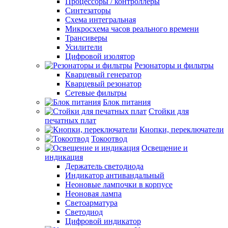
Процессоры / контроллеры
Синтезаторы
Схема интегральная
Микросхема часов реального времени
Трансиверы
Усилители
Цифровой изолятор
Резонаторы и фильтры
Кварцевый генератор
Кварцевый резонатор
Сетевые фильтры
Блок питания
Стойки для
печатных плат
Кнопки, переключатели
Токоотвод
Освещение и
индикация
Держатель светодиода
Индикатор антивандальный
Неоновые лампочки в корпусе
Неоновая лампа
Светоарматура
Светодиод
Цифровой индикатор