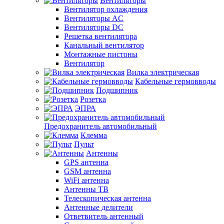
Вентиляторы
Вентилятор охлаждения
Вентиляторы AC
Вентиляторы DC
Решетка вентилятора
Канальный вентилятор
Монтажные пистоны
Вентилятор
Вилка электрическая
Кабельные гермовводы
Подшипник
Розетка
ЭПРА
Предохранитель автомобильный
Клемма
Пульт
Антенны
GPS антенна
GSM антенна
WiFi антенна
Антенны ТВ
Телескопическая антенна
Антенные делители
Ответвитель антенный