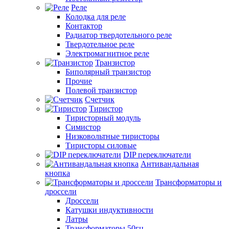
Реле
Колодка для реле
Контактор
Радиатор твердотельного реле
Твердотельное реле
Электромагнитное реле
Транзистор
Биполярный транзистор
Прочие
Полевой транзистор
Счетчик
Тиристор
Тиристорный модуль
Симистор
Низковольтные тиристоры
Тиристоры силовые
DIP переключатели
Антивандальная
кнопка
Трансформаторы и
дроссели
Дроссели
Катушки индуктивности
Латры
Трансформаторы 50гц