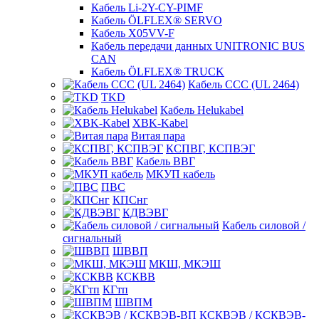
Кабель Li-2Y-CY-PIMF
Кабель ÖLFLEX® SERVO
Кабель X05VV-F
Кабель передачи данных UNITRONIC BUS
CAN
Кабель ÖLFLEX® TRUCK
Кабель CCC (UL 2464)
TKD
Кабель Helukabel
XBK-Kabel
Витая пара
КСПВГ, КСПВЭГ
Кабель ВВГ
МКУП кабель
ПВС
КПСнг
КДВЭВГ
Кабель силовой /
сигнальный
ШВВП
МКШ, МКЭШ
КСКВВ
КГтп
ШВПМ
КСКВЭВ / КСКВЭВ-