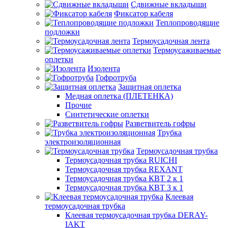
Сдвижные вкладыши
Фиксатор кабеля
Теплопроводящие
подложки
Термоусадочная лента
Термоусаживаемые
оплетки
Изолента
Гофротруба
Защитная оплетка
Медная оплетка (ПЛЕТЕНКА)
Прочие
Синтетические оплетки
Разветвитель гофры
Трубка
электроизоляционная
Термоусадочная трубка
Термоусадочная трубка RUICHI
Термоусадочная трубка REXANT
Термоусадочная трубка КВТ 2 к 1
Термоусадочная трубка КВТ 3 к 1
Клеевая
термоусадочная трубка
Клеевая термоусадочная трубка DERAY-
IAKT