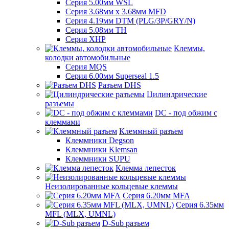
Серия 5.00мм WSL
Серия 3.68мм х 3.68мм MFD
Серия 4.19мм DTM (PLG/3P/GRY/N)
Серия 5.08мм TH
Серия XHP
Клеммы,
колодки автомобильные
Серия MQS
Серия 6.00мм Superseal 1.5
Разъем DHS
Цилиндрические
разъемы
DC - под обжим с
клеммами
Клеммный разъем
Клеммники Degson
Клеммники Klemsan
Клеммники SUPU
Клемма лепесток
Неизолированные кольцевые клеммы
Серия 6.20мм MFA
Серия 6.35мм
MFL (MLX, UMNL)
D-Sub разъем