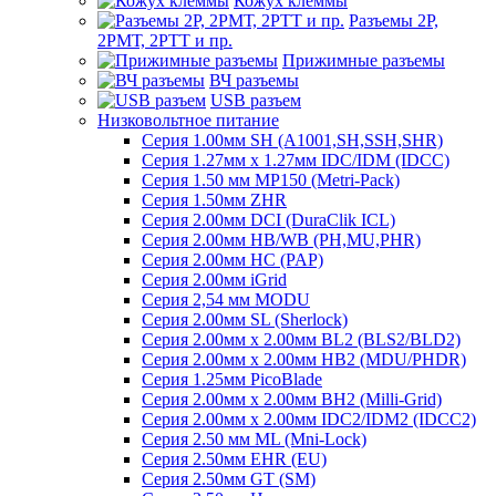
Кожух клеммы
Разъемы 2Р,
2РМТ, 2РТТ и пр.
Прижимные разъемы
ВЧ разъемы
USB разъем
Низковольтное питание
Серия 1.00мм SH (A1001,SH,SSH,SHR)
Серия 1.27мм x 1.27мм IDC/IDM (IDCC)
Серия 1.50 мм MP150 (Metri-Pack)
Серия 1.50мм ZHR
Серия 2.00мм DCI (DuraClik ICL)
Серия 2.00мм HB/WB (PH,MU,PHR)
Серия 2.00мм HC (PAP)
Серия 2.00мм iGrid
Серия 2,54 мм MODU
Серия 2.00мм SL (Sherlock)
Серия 2.00мм x 2.00мм BL2 (BLS2/BLD2)
Серия 2.00мм x 2.00мм HB2 (MDU/PHDR)
Серия 1.25мм PicoBlade
Серия 2.00мм х 2.00мм BH2 (Milli-Grid)
Серия 2.00мм х 2.00мм IDC2/IDM2 (IDCC2)
Серия 2.50 мм ML (Mni-Lock)
Серия 2.50мм EHR (EU)
Серия 2.50мм GT (SM)