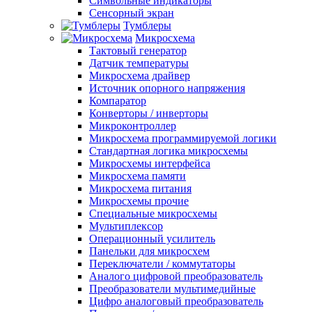
Символьные индикаторы
Сенсорный экран
Тумблеры
Микросхема
Тактовый генератор
Датчик температуры
Микросхема драйвер
Источник опорного напряжения
Компаратор
Конверторы / инверторы
Микроконтроллер
Микросхема программируемой логики
Стандартная логика микросхемы
Микросхемы интерфейса
Микросхема памяти
Микросхема питания
Микросхемы прочие
Специальные микросхемы
Мультиплексор
Операционный усилитель
Панельки для микросхем
Переключатели / коммутаторы
Аналого цифровой преобразователь
Преобразователи мультимедийные
Цифро аналоговый преобразователь