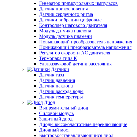
Генератор прямоугольных импульсов
Датчик прикосновения
Датчик сердечного ритма
Датчики вибрации цифровые
Контроллер шагового двигателя
Модуль датчика наклона
Модуль датчика пламени
Повышающий преобразователь напряжения
Понижающий преобразователь напряжения
Регулятор скорости AC двигателя
Термопара типа К
Ультразвуковой датчик расстояния
Датчики
Датчик газа
Датчик давления
Датчик наклона
Датчик расхода воды
Датчик температуры
Диод
Выпрямительный диод
Силовой модуль
Защитный диод
Диоды высокочастотные переключающие
Диодный мост
Быстровосстанавливающийся диод