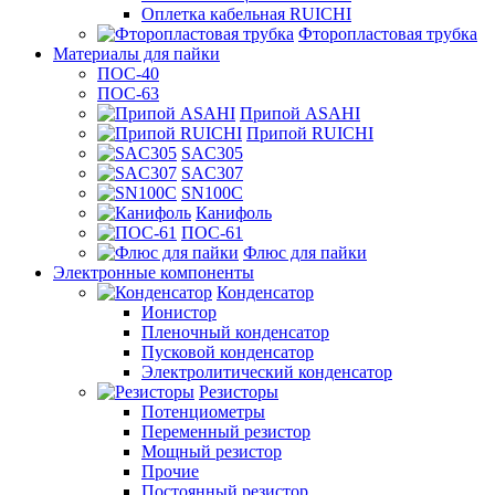
Оплетка кабельная RUICHI
Фторопластовая трубка
Материалы для пайки
ПОС-40
ПОС-63
Припой ASAHI
Припой RUICHI
SAC305
SAC307
SN100C
Канифоль
ПОС-61
Флюс для пайки
Электронные компоненты
Конденсатор
Ионистор
Пленочный конденсатор
Пусковой конденсатор
Электролитический конденсатор
Резисторы
Потенциометры
Переменный резистор
Мощный резистор
Прочие
Постоянный резистор