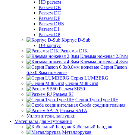
HD разъем
Разъем DB
Разъем DC
Разъем DF
Разъем DHS
Разъем DI
Разъем DP
Корпус D-Sub
DB корпус
Разъемы DJK
Клемма ножевая 2,8мм
Клемма ножевая 4,8мм
Серия Faston
6.3х0.8мм ножевые
Серия LUMBERG
Серия Milli Grid
Разъем SB50
Разъем RJ
Серия Tyco Type III+
Скоба соединительная
Разъем SATA
Уплотнители, заглушки
Материалы для жгутования
Кабельный Бандаж
Металлорукав