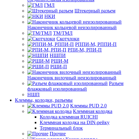
ГМЛ
Штекерный разъем
НКИ
Наконечник кольцевой неизолированный
ТМ/ТМЛ
Скотчлоки
РППИ-М, РППИ-П
РПИ-М, РПИ-П
НШПИ
РШИ-М
РШИ-П
Наконечник вилочный неизолированный
Разъем
флажковый изолированный
НШП
Клеммы, колодки, разъемы
Клеммы PUD 2.0
Клеммная колодка
Колодка клеммная RUICHI
Клеммная колодка на DIN-рейку
Терминальный блок
Прочие