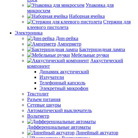
Упаковка для
микросхем
Наборная ячейка
Стержни для
клеевого пистолета
Электроника
Дин-рейка
Амперметр
Бактерицидная лампа
Мебельные ручки
Аккустический
компонент
Динамик акустический
Излучатели
Телефонный капсюль
Элекретный микрофон
Текстолит
Разъем питания
Сетевые шнуры
Автоматический выключатель
Вольтметр
Дифференциальные автоматы
Линейный актуатор