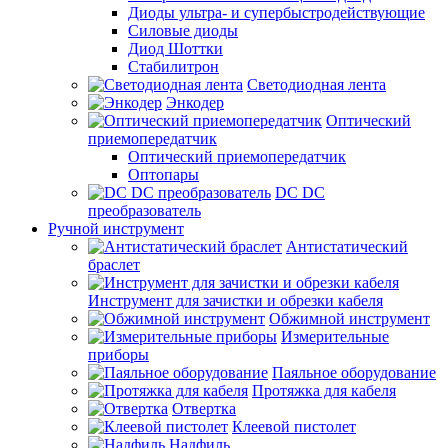
Диоды ультра- и супербыстродействующие
Силовые диоды
Диод Шоттки
Стабилитрон
Светодиодная лента
Энкодер
Оптический
приемопередатчик
Оптический приемопередатчик
Оптопары
DC DC
преобразователь
Ручной инструмент
Антистатический
браслет
Инструмент для зачистки и обрезки кабеля
Обжимной инструмент
Измерительные
приборы
Паяльное оборудование
Протяжка для кабеля
Отвертка
Клеевой пистолет
Надфиль