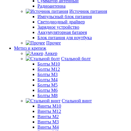
Сумматор антенный
Радиоантенна
Источник питания
Импульсный блок питания
Светодиодный драйвер
Зарядное устройство
Аккумуляторная батарея
Блок питания для ноутбука
Прочее
Метиз и крепеж
Анкер
Стальной болт
Болты М10
Болты М12
Болты М3
Болты М4
Болты М5
Болты М6
Болты М8
Стальной винт
Винты М10
Винты М12
Винты М2
Винты М3
Винты М4