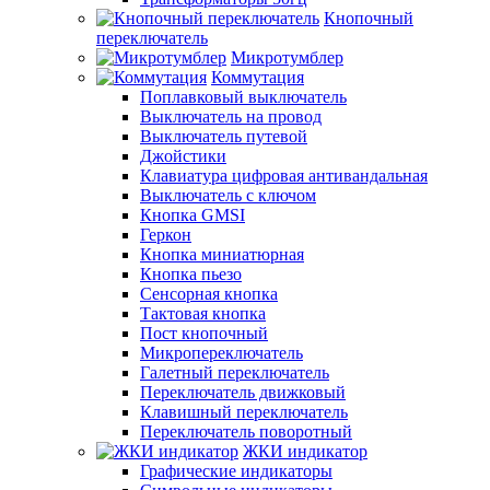
Кнопочный
переключатель
Микротумблер
Коммутация
Поплавковый выключатель
Выключатель на провод
Выключатель путевой
Джойстики
Клавиатура цифровая антивандальная
Выключатель с ключом
Кнопка GMSI
Геркон
Кнопка миниатюрная
Кнопка пьезо
Сенсорная кнопка
Тактовая кнопка
Пост кнопочный
Микропереключатель
Галетный переключатель
Переключатель движковый
Клавишный переключатель
Переключатель поворотный
ЖКИ индикатор
Графические индикаторы