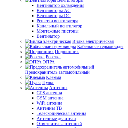
Вентиляторы
Вентилятор охлаждения
Вентиляторы AC
Вентиляторы DC
Решетка вентилятора
Канальный вентилятор
Монтажные пистоны
Вентилятор
Вилка электрическая
Кабельные гермовводы
Подшипник
Розетка
ЭПРА
Предохранитель автомобильный
Клемма
Пульт
Антенны
GPS антенна
GSM антенна
WiFi антенна
Антенны ТВ
Телескопическая антенна
Антенные делители
Ответвитель антенный