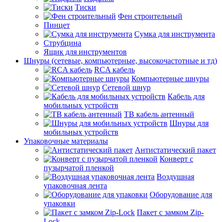
Тиски
Фен строительный
Пинцет
Сумка для инструмента
Струбцина
Ящик для инструментов
Шнуры (сетевые, компьютерные, высокочастотные и тд)
RCA кабель
Компьютерные шнуры
Сетевой шнур
Кабель для
мобильных устройств
ТВ кабель антенный
Шнуры для
мобильных устройств
Упаковочные материалы
Антистатический пакет
Конверт с
пузырчатой пленкой
Воздушная
упаковочная лента
Оборудование для
упаковки
Пакет с замком Zip-
Lock