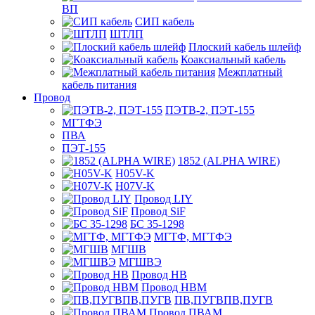
ВП
СИП кабель
ШТЛП
Плоский кабель шлейф
Коаксиальный кабель
Межплатный
кабель питания
Провод
ПЭТВ-2, ПЭТ-155
МГТФЭ
ПВА
ПЭТ-155
1852 (ALPHA WIRE)
H05V-K
H07V-K
Провод LIY
Провод SiF
БС 35-1298
МГТФ, МГТФЭ
МГШВ
МГШВЭ
Провод НВ
Провод НВМ
ПВ,ПУГВПВ,ПУГВ
Провод ПВАМ