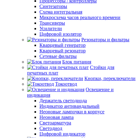
Процессоры / контроллеры
Синтезаторы
Схема интегральная
Микросхема часов реального времени
Трансиверы
Усилители
Цифровой изолятор
Резонаторы и фильтры
Кварцевый генератор
Кварцевый резонатор
Сетевые фильтры
Блок питания
Стойки для
печатных плат
Кнопки, переключатели
Токоотвод
Освещение и
индикация
Держатель светодиода
Индикатор антивандальный
Неоновые лампочки в корпусе
Неоновая лампа
Светоарматура
Светодиод
Цифровой индикатор