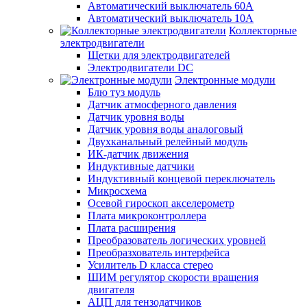
Автоматический выключатель 60А
Автоматический выключатель 10А
Коллекторные
электродвигатели
Щетки для электродвигателей
Электродвигатели DC
Электронные модули
Блю туз модуль
Датчик атмосферного давления
Датчик уровня воды
Датчик уровня воды аналоговый
Двухканальный релейный модуль
ИК-датчик движения
Индуктивные датчики
Индуктивный концевой переключатель
Микросхема
Осевой гироскоп акселерометр
Плата микроконтроллера
Плата расширения
Преобразователь логических уровней
Преобразхователь интерфейса
Усилитель D класса стерео
ШИМ регулятор скорости вращения
двигателя
АЦП для тензодатчиков