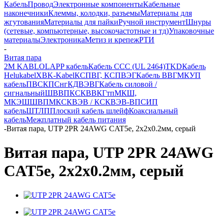
Кабель
Провод
Электронные компоненты
Кабельные
наконечники
Клеммы, колодки, разъемы
Материалы для
жгутования
Материалы для пайки
Ручной инструмент
Шнуры
(сетевые, компьютерные, высокочастотные и тд)
Упаковочные
материалы
Электроника
Метиз и крепеж
РТИ
-
Витая пара
2M KABLO
LAPP кабель
Кабель CCC (UL 2464)
TKD
Кабель
Helukabel
XBK-Kabel
КСПВГ, КСПВЭГ
Кабель ВВГ
МКУП
кабель
ПВС
КПСнг
КДВЭВГ
Кабель силовой /
сигнальный
ШВВП
КСКВВ
КГтп
МКШ,
МКЭШ
ШВПМ
КСКВЭВ / КСКВЭВ-ВП
СИП
кабель
ШТЛП
Плоский кабель шлейф
Коаксиальный
кабель
Межплатный кабель питания
-
Витая пара, UTP 2PR 24AWG CAT5e, 2x2x0.2мм, серый
Витая пара, UTP 2PR 24AWG
CAT5e, 2x2x0.2мм, серый