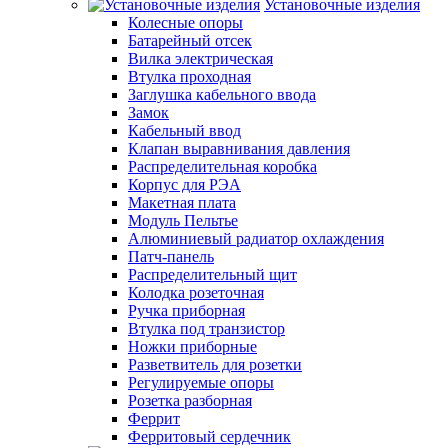
Установочные изделия
Колесные опоры
Батарейный отсек
Вилка электрическая
Втулка проходная
Заглушка кабельного ввода
Замок
Кабельный ввод
Клапан выравнивания давления
Распределительная коробка
Корпус для РЭА
Макетная плата
Модуль Пельтье
Алюминиевый радиатор охлаждения
Патч-панель
Распределительный щит
Колодка розеточная
Ручка приборная
Втулка под транзистор
Ножки приборные
Разветвитель для розетки
Регулируемые опоры
Розетка разборная
Феррит
Ферритовый сердечник