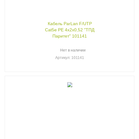
Кабель ParLan F/UTP
Cat5e PE 4х2х0,52 "ТПД
Паритет" 101141
Нет в наличии
Артикул
: 101141