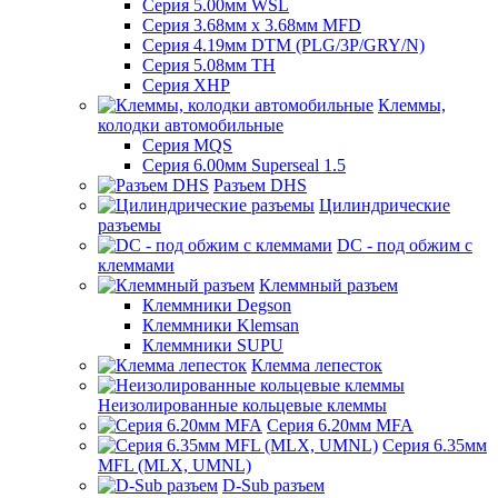
Серия 5.00мм WSL
Серия 3.68мм х 3.68мм MFD
Серия 4.19мм DTM (PLG/3P/GRY/N)
Серия 5.08мм TH
Серия XHP
Клеммы,
колодки автомобильные
Серия MQS
Серия 6.00мм Superseal 1.5
Разъем DHS
Цилиндрические
разъемы
DC - под обжим с
клеммами
Клеммный разъем
Клеммники Degson
Клеммники Klemsan
Клеммники SUPU
Клемма лепесток
Неизолированные кольцевые клеммы
Серия 6.20мм MFA
Серия 6.35мм
MFL (MLX, UMNL)
D-Sub разъем