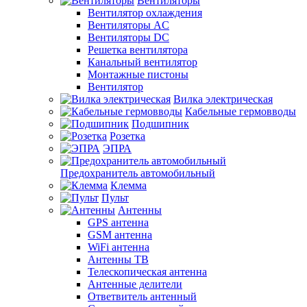
Вентиляторы
Вентилятор охлаждения
Вентиляторы AC
Вентиляторы DC
Решетка вентилятора
Канальный вентилятор
Монтажные пистоны
Вентилятор
Вилка электрическая
Кабельные гермовводы
Подшипник
Розетка
ЭПРА
Предохранитель автомобильный
Клемма
Пульт
Антенны
GPS антенна
GSM антенна
WiFi антенна
Антенны ТВ
Телескопическая антенна
Антенные делители
Ответвитель антенный