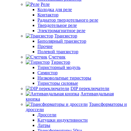
Реле
Колодка для реле
Контактор
Радиатор твердотельного реле
Твердотельное реле
Электромагнитное реле
Транзистор
Биполярный транзистор
Прочие
Полевой транзистор
Счетчик
Тиристор
Тиристорный модуль
Симистор
Низковольтные тиристоры
Тиристоры силовые
DIP переключатели
Антивандальная
кнопка
Трансформаторы и
дроссели
Дроссели
Катушки индуктивности
Латры
Трансформаторы 50гц