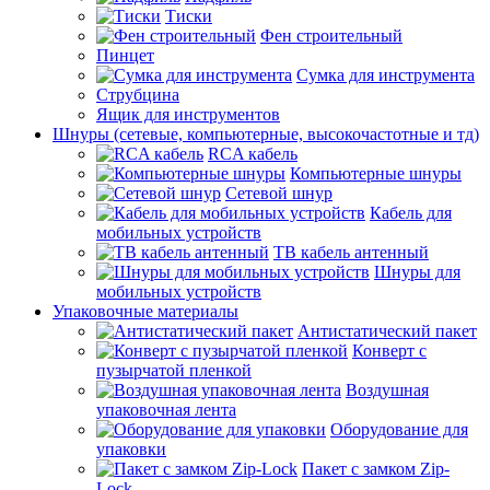
Тиски
Фен строительный
Пинцет
Сумка для инструмента
Струбцина
Ящик для инструментов
Шнуры (сетевые, компьютерные, высокочастотные и тд)
RCA кабель
Компьютерные шнуры
Сетевой шнур
Кабель для
мобильных устройств
ТВ кабель антенный
Шнуры для
мобильных устройств
Упаковочные материалы
Антистатический пакет
Конверт с
пузырчатой пленкой
Воздушная
упаковочная лента
Оборудование для
упаковки
Пакет с замком Zip-
Lock