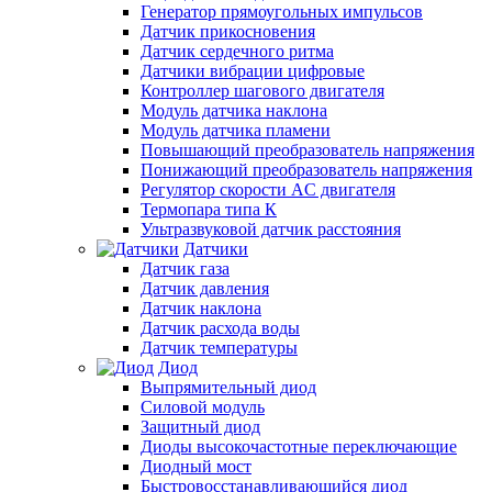
Генератор прямоугольных импульсов
Датчик прикосновения
Датчик сердечного ритма
Датчики вибрации цифровые
Контроллер шагового двигателя
Модуль датчика наклона
Модуль датчика пламени
Повышающий преобразователь напряжения
Понижающий преобразователь напряжения
Регулятор скорости AC двигателя
Термопара типа К
Ультразвуковой датчик расстояния
Датчики
Датчик газа
Датчик давления
Датчик наклона
Датчик расхода воды
Датчик температуры
Диод
Выпрямительный диод
Силовой модуль
Защитный диод
Диоды высокочастотные переключающие
Диодный мост
Быстровосстанавливающийся диод