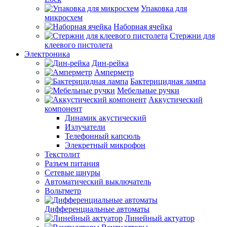
Упаковка для
микросхем
Наборная ячейка
Стержни для
клеевого пистолета
Электроника
Дин-рейка
Амперметр
Бактерицидная лампа
Мебельные ручки
Аккустический
компонент
Динамик акустический
Излучатели
Телефонный капсюль
Элекретный микрофон
Текстолит
Разъем питания
Сетевые шнуры
Автоматический выключатель
Вольтметр
Дифференциальные автоматы
Линейный актуатор