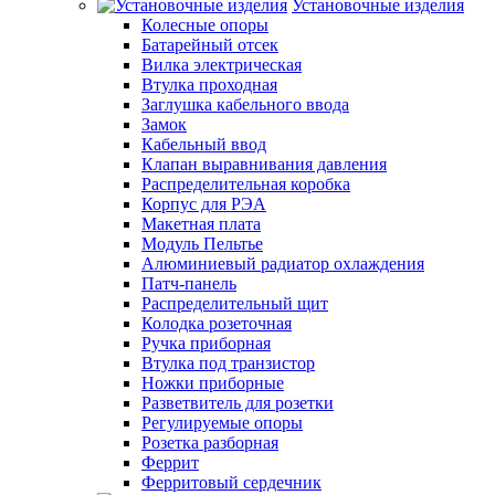
Установочные изделия
Колесные опоры
Батарейный отсек
Вилка электрическая
Втулка проходная
Заглушка кабельного ввода
Замок
Кабельный ввод
Клапан выравнивания давления
Распределительная коробка
Корпус для РЭА
Макетная плата
Модуль Пельтье
Алюминиевый радиатор охлаждения
Патч-панель
Распределительный щит
Колодка розеточная
Ручка приборная
Втулка под транзистор
Ножки приборные
Разветвитель для розетки
Регулируемые опоры
Розетка разборная
Феррит
Ферритовый сердечник