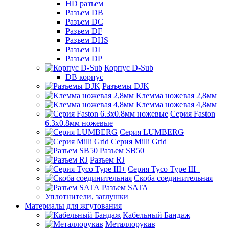
HD разъем
Разъем DB
Разъем DC
Разъем DF
Разъем DHS
Разъем DI
Разъем DP
Корпус D-Sub
DB корпус
Разъемы DJK
Клемма ножевая 2,8мм
Клемма ножевая 4,8мм
Серия Faston
6.3х0.8мм ножевые
Серия LUMBERG
Серия Milli Grid
Разъем SB50
Разъем RJ
Серия Tyco Type III+
Скоба соединительная
Разъем SATA
Уплотнители, заглушки
Материалы для жгутования
Кабельный Бандаж
Металлорукав