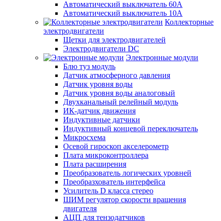
Автоматический выключатель 60А
Автоматический выключатель 10А
Коллекторные
электродвигатели
Щетки для электродвигателей
Электродвигатели DC
Электронные модули
Блю туз модуль
Датчик атмосферного давления
Датчик уровня воды
Датчик уровня воды аналоговый
Двухканальный релейный модуль
ИК-датчик движения
Индуктивные датчики
Индуктивный концевой переключатель
Микросхема
Осевой гироскоп акселерометр
Плата микроконтроллера
Плата расширения
Преобразователь логических уровней
Преобразхователь интерфейса
Усилитель D класса стерео
ШИМ регулятор скорости вращения
двигателя
АЦП для тензодатчиков