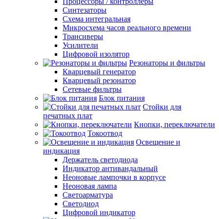
Процессоры / контроллеры
Синтезаторы
Схема интегральная
Микросхема часов реального времени
Трансиверы
Усилители
Цифровой изолятор
Резонаторы и фильтры
Кварцевый генератор
Кварцевый резонатор
Сетевые фильтры
Блок питания
Стойки для
печатных плат
Кнопки, переключатели
Токоотвод
Освещение и
индикация
Держатель светодиода
Индикатор антивандальный
Неоновые лампочки в корпусе
Неоновая лампа
Светоарматура
Светодиод
Цифровой индикатор