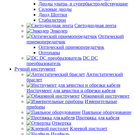
Диоды ультра- и супербыстродействующие
Силовые диоды
Диод Шоттки
Стабилитрон
Светодиодная лента
Энкодер
Оптический
приемопередатчик
Оптический приемопередатчик
Оптопары
DC DC
преобразователь
Ручной инструмент
Антистатический
браслет
Инструмент для зачистки и обрезки кабеля
Обжимной инструмент
Измерительные
приборы
Паяльное оборудование
Протяжка для кабеля
Отвертка
Клеевой пистолет
Надфиль