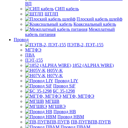
ВП
СИП кабель
ШТЛП
Плоский кабель шлейф
Коаксиальный кабель
Межплатный
кабель питания
Провод
ПЭТВ-2, ПЭТ-155
МГТФЭ
ПВА
ПЭТ-155
1852 (ALPHA WIRE)
H05V-K
H07V-K
Провод LIY
Провод SiF
БС 35-1298
МГТФ, МГТФЭ
МГШВ
МГШВЭ
Провод НВ
Провод НВМ
ПВ,ПУГВПВ,ПУГВ
Провод ПВАМ