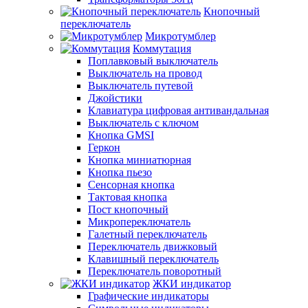
Кнопочный
переключатель
Микротумблер
Коммутация
Поплавковый выключатель
Выключатель на провод
Выключатель путевой
Джойстики
Клавиатура цифровая антивандальная
Выключатель с ключом
Кнопка GMSI
Геркон
Кнопка миниатюрная
Кнопка пьезо
Сенсорная кнопка
Тактовая кнопка
Пост кнопочный
Микропереключатель
Галетный переключатель
Переключатель движковый
Клавишный переключатель
Переключатель поворотный
ЖКИ индикатор
Графические индикаторы