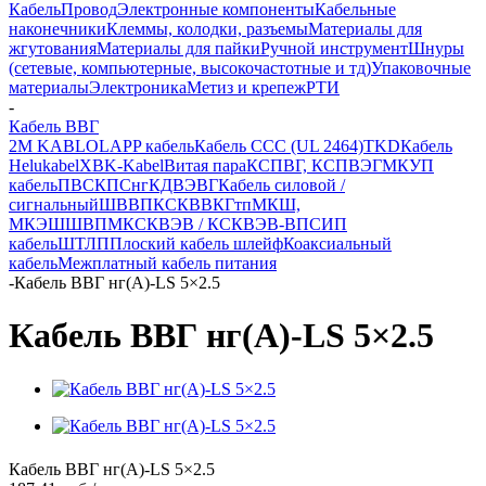
Кабель
Провод
Электронные компоненты
Кабельные
наконечники
Клеммы, колодки, разъемы
Материалы для
жгутования
Материалы для пайки
Ручной инструмент
Шнуры
(сетевые, компьютерные, высокочастотные и тд)
Упаковочные
материалы
Электроника
Метиз и крепеж
РТИ
-
Кабель ВВГ
2M KABLO
LAPP кабель
Кабель CCC (UL 2464)
TKD
Кабель
Helukabel
XBK-Kabel
Витая пара
КСПВГ, КСПВЭГ
МКУП
кабель
ПВС
КПСнг
КДВЭВГ
Кабель силовой /
сигнальный
ШВВП
КСКВВ
КГтп
МКШ,
МКЭШ
ШВПМ
КСКВЭВ / КСКВЭВ-ВП
СИП
кабель
ШТЛП
Плоский кабель шлейф
Коаксиальный
кабель
Межплатный кабель питания
-
Кабель ВВГ нг(А)-LS 5×2.5
Кабель ВВГ нг(А)-LS 5×2.5
Кабель ВВГ нг(А)-LS 5×2.5