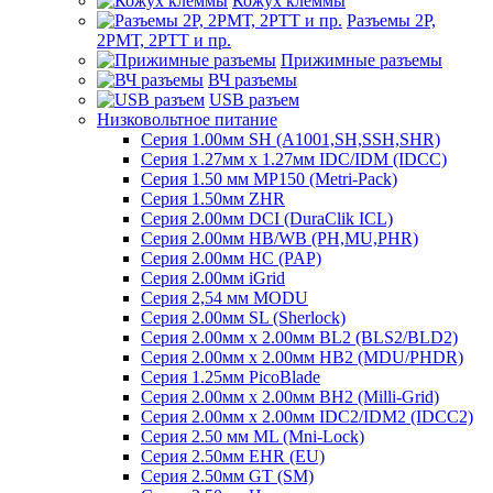
Кожух клеммы
Разъемы 2Р,
2РМТ, 2РТТ и пр.
Прижимные разъемы
ВЧ разъемы
USB разъем
Низковольтное питание
Серия 1.00мм SH (A1001,SH,SSH,SHR)
Серия 1.27мм x 1.27мм IDC/IDM (IDCC)
Серия 1.50 мм MP150 (Metri-Pack)
Серия 1.50мм ZHR
Серия 2.00мм DCI (DuraClik ICL)
Серия 2.00мм HB/WB (PH,MU,PHR)
Серия 2.00мм HC (PAP)
Серия 2.00мм iGrid
Серия 2,54 мм MODU
Серия 2.00мм SL (Sherlock)
Серия 2.00мм x 2.00мм BL2 (BLS2/BLD2)
Серия 2.00мм x 2.00мм HB2 (MDU/PHDR)
Серия 1.25мм PicoBlade
Серия 2.00мм х 2.00мм BH2 (Milli-Grid)
Серия 2.00мм х 2.00мм IDC2/IDM2 (IDCC2)
Серия 2.50 мм ML (Mni-Lock)
Серия 2.50мм EHR (EU)
Серия 2.50мм GT (SM)