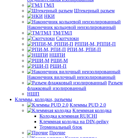
ГМЛ
Штекерный разъем
НКИ
Наконечник кольцевой неизолированный
ТМ/ТМЛ
Скотчлоки
РППИ-М, РППИ-П
РПИ-М, РПИ-П
НШПИ
РШИ-М
РШИ-П
Наконечник вилочный неизолированный
Разъем
флажковый изолированный
НШП
Клеммы, колодки, разъемы
Клеммы PUD 2.0
Клеммная колодка
Колодка клеммная RUICHI
Клеммная колодка на DIN-рейку
Терминальный блок
Прочие