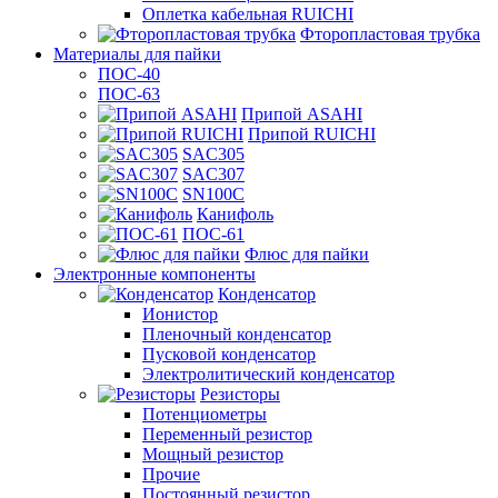
Оплетка кабельная RUICHI
Фторопластовая трубка
Материалы для пайки
ПОС-40
ПОС-63
Припой ASAHI
Припой RUICHI
SAC305
SAC307
SN100C
Канифоль
ПОС-61
Флюс для пайки
Электронные компоненты
Конденсатор
Ионистор
Пленочный конденсатор
Пусковой конденсатор
Электролитический конденсатор
Резисторы
Потенциометры
Переменный резистор
Мощный резистор
Прочие
Постоянный резистор