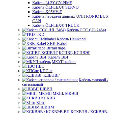
Кабель Li-2Y-CY-PIMF
Кабель ÖLFLEX® SERVO
Кабель X05VV-F
Кабель передачи данных UNITRONIC BUS
CAN
Кабель ÖLFLEX® TRUCK
Кабель CCC (UL 2464)
TKD
Кабель Helukabel
XBK-Kabel
Витая пара
КСПВГ, КСПВЭГ
Кабель ВВГ
МКУП кабель
ПВС
КПСнг
КДВЭВГ
Кабель силовой /
сигнальный
ШВВП
МКШ, МКЭШ
КСКВВ
КГтп
ШВПМ
КСКВЭВ / КСКВЭВ-