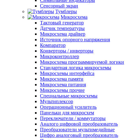
Символьные индикаторы
Сенсорный экран
Тумблеры
Микросхема
Тактовый генератор
Датчик температуры
Микросхема драйвер
Источник опорного напряжения
Компаратор
Конверторы / инверторы
Микроконтроллер
Микросхема программируемой логики
Стандартная логика микросхемы
Микросхемы интерфейса
Микросхема памяти
Микросхема питания
Микросхемы прочие
Специальные микросхемы
Мультиплексор
Операционный усилитель
Панельки для микросхем
Переключатели / коммутаторы
Аналого цифровой преобразователь
Преобразователи мультимедийные
Цифро аналоговый преобразователь