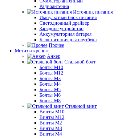
Сумматор антенный
Радиоантенна
Источник питания
Импульсный блок питания
Светодиодный драйвер
Зарядное устройство
Аккумуляторная батарея
Блок питания для ноутбука
Прочее
Метиз и крепеж
Анкер
Стальной болт
Болты М10
Болты М12
Болты М3
Болты М4
Болты М5
Болты М6
Болты М8
Стальной винт
Винты М10
Винты М12
Винты М2
Винты М3
Винты М4