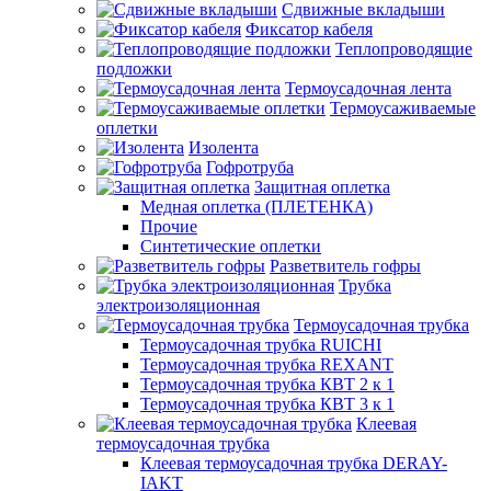
Сдвижные вкладыши
Фиксатор кабеля
Теплопроводящие
подложки
Термоусадочная лента
Термоусаживаемые
оплетки
Изолента
Гофротруба
Защитная оплетка
Медная оплетка (ПЛЕТЕНКА)
Прочие
Синтетические оплетки
Разветвитель гофры
Трубка
электроизоляционная
Термоусадочная трубка
Термоусадочная трубка RUICHI
Термоусадочная трубка REXANT
Термоусадочная трубка КВТ 2 к 1
Термоусадочная трубка КВТ 3 к 1
Клеевая
термоусадочная трубка
Клеевая термоусадочная трубка DERAY-
IAKT