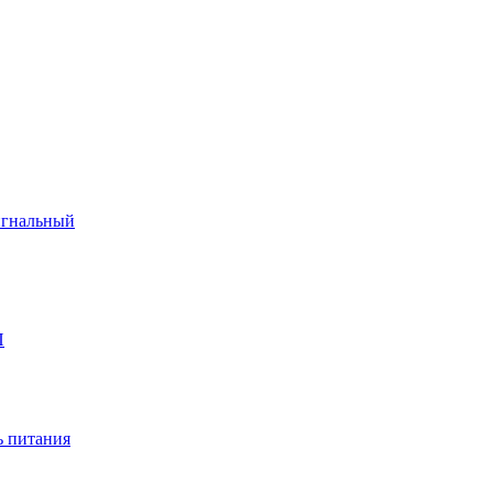
игнальный
П
 питания