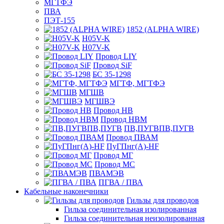
МГТФЭ
ПВА
ПЭТ-155
1852 (ALPHA WIRE)
H05V-K
H07V-K
Провод LIY
Провод SiF
БС 35-1298
МГТФ, МГТФЭ
МГШВ
МГШВЭ
Провод НВ
Провод НВМ
ПВ,ПУГВПВ,ПУГВ
Провод ПВАМ
ПуГПнг(A)-HF
Провод МГ
Провод МС
ПВАМЭВ
ПГВА / ПВА
Кабельные наконечники
Гильзы для проводов
Гильза соединительная изолированная
Гильза соединительная неизолированная