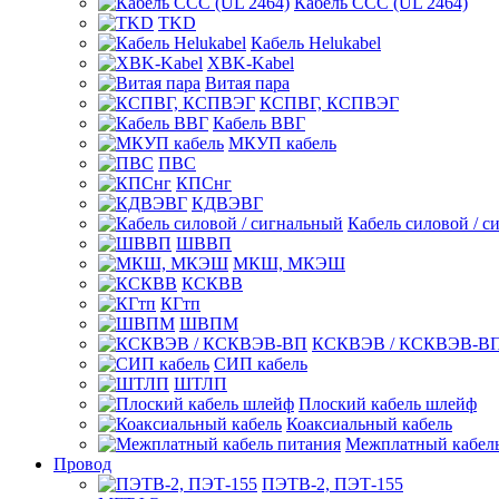
Кабель CCC (UL 2464)
TKD
Кабель Helukabel
XBK-Kabel
Витая пара
КСПВГ, КСПВЭГ
Кабель ВВГ
МКУП кабель
ПВС
КПСнг
КДВЭВГ
Кабель силовой / с
ШВВП
МКШ, МКЭШ
КСКВВ
КГтп
ШВПМ
КСКВЭВ / КСКВЭВ-В
СИП кабель
ШТЛП
Плоский кабель шлейф
Коаксиальный кабель
Межплатный кабель
Провод
ПЭТВ-2, ПЭТ-155