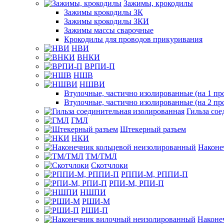
Зажимы, крокодилы
Зажимы крокодилы ЗК
Зажимы крокодилы ЗКИ
Зажимы массы сварочные
Крокодилы для проводов прикуривания
НВИ
ВНКИ
ВРПИ-П
НШВ
НШВИ
Втулочные, частично изолированные (на 1 пр
Втулочные, частично изолированные (на 2 пр
Гильза со
ГМЛ
Штекерный разъем
НКИ
Наконе
ТМ/ТМЛ
Скотчлоки
РППИ-М, РППИ-П
РПИ-М, РПИ-П
НШПИ
РШИ-М
РШИ-П
Наконе