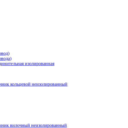
овод)
овода)
единительная изолированная
чник кольцевой неизолированный
чник вилочный неизолированный