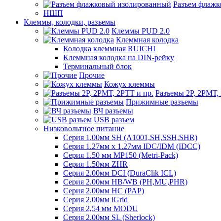
Разъем флаж
НШП
Клеммы, колодки, разъемы
Клеммы PUD 2.0
Клеммная колодка
Колодка клеммная RUICHI
Клеммная колодка на DIN-рейку
Терминальный блок
Прочие
Кожух клеммы
Разъемы 2Р, 2РМТ,
Прижимные разъемы
ВЧ разъемы
USB разъем
Низковольтное питание
Серия 1.00мм SH (A1001,SH,SSH,SHR)
Серия 1.27мм x 1.27мм IDC/IDM (IDCC)
Серия 1.50 мм MP150 (Metri-Pack)
Серия 1.50мм ZHR
Серия 2.00мм DCI (DuraClik ICL)
Серия 2.00мм HB/WB (PH,MU,PHR)
Серия 2.00мм HC (PAP)
Серия 2.00мм iGrid
Серия 2,54 мм MODU
Серия 2.00мм SL (Sherlock)