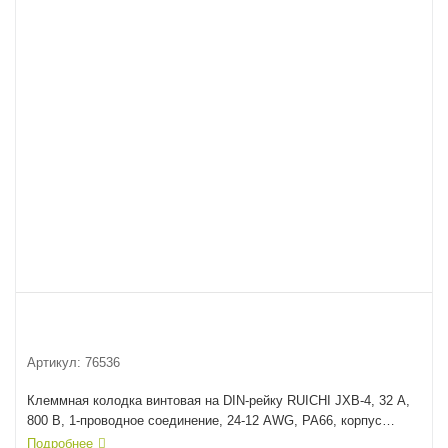
Артикул:
76536
Клеммная колодка винтовая на DIN-рейку RUICHI JXB-4, 32 А,
800 В, 1-проводное соединение, 24-12 AWG, PA66, корпус
серый
Подробнее