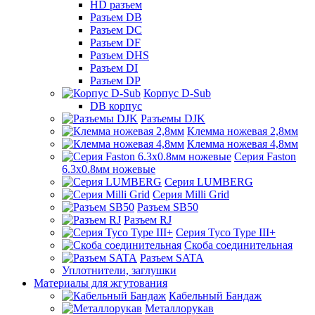
HD разъем
Разъем DB
Разъем DC
Разъем DF
Разъем DHS
Разъем DI
Разъем DP
Корпус D-Sub
DB корпус
Разъемы DJK
Клемма ножевая 2,8мм
Клемма ножевая 4,8мм
Серия Faston
6.3х0.8мм ножевые
Серия LUMBERG
Серия Milli Grid
Разъем SB50
Разъем RJ
Серия Tyco Type III+
Скоба соединительная
Разъем SATA
Уплотнители, заглушки
Материалы для жгутования
Кабельный Бандаж
Металлорукав