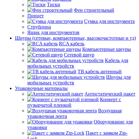
Тиски
Фен строительный
Пинцет
Сумка для инструмента
Струбцина
Ящик для инструментов
Шнуры (сетевые, компьютерные, высокочастотные и тд)
RCA кабель
Компьютерные шнуры
Сетевой шнур
Кабель для
мобильных устройств
ТВ кабель антенный
Шнуры для
мобильных устройств
Упаковочные материалы
Антистатический пакет
Конверт с
пузырчатой пленкой
Воздушная
упаковочная лента
Оборудование для
упаковки
Пакет с замком Zip-
Lock