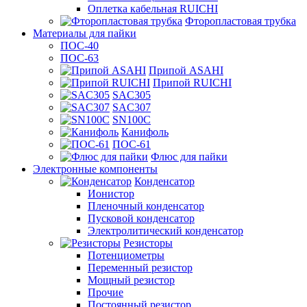
Оплетка кабельная RUICHI
Фторопластовая трубка
Материалы для пайки
ПОС-40
ПОС-63
Припой ASAHI
Припой RUICHI
SAC305
SAC307
SN100C
Канифоль
ПОС-61
Флюс для пайки
Электронные компоненты
Конденсатор
Ионистор
Пленочный конденсатор
Пусковой конденсатор
Электролитический конденсатор
Резисторы
Потенциометры
Переменный резистор
Мощный резистор
Прочие
Постоянный резистор