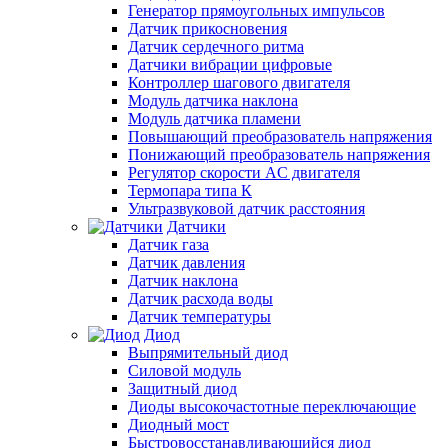
Генератор прямоугольных импульсов
Датчик прикосновения
Датчик сердечного ритма
Датчики вибрации цифровые
Контроллер шагового двигателя
Модуль датчика наклона
Модуль датчика пламени
Повышающий преобразователь напряжения
Понижающий преобразователь напряжения
Регулятор скорости AC двигателя
Термопара типа К
Ультразвуковой датчик расстояния
Датчики
Датчик газа
Датчик давления
Датчик наклона
Датчик расхода воды
Датчик температуры
Диод
Выпрямительный диод
Силовой модуль
Защитный диод
Диоды высокочастотные переключающие
Диодный мост
Быстровосстанавливающийся диод