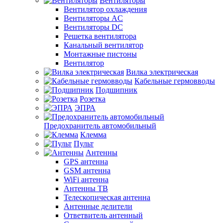
Вентиляторы
Вентилятор охлаждения
Вентиляторы AC
Вентиляторы DC
Решетка вентилятора
Канальный вентилятор
Монтажные пистоны
Вентилятор
Вилка электрическая
Кабельные гермовводы
Подшипник
Розетка
ЭПРА
Предохранитель автомобильный
Клемма
Пульт
Антенны
GPS антенна
GSM антенна
WiFi антенна
Антенны ТВ
Телескопическая антенна
Антенные делители
Ответвитель антенный