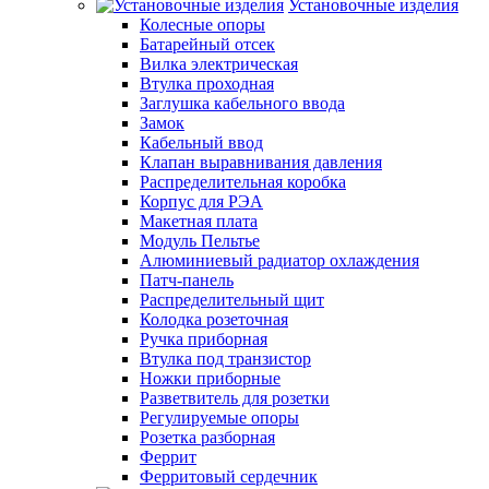
Установочные изделия
Колесные опоры
Батарейный отсек
Вилка электрическая
Втулка проходная
Заглушка кабельного ввода
Замок
Кабельный ввод
Клапан выравнивания давления
Распределительная коробка
Корпус для РЭА
Макетная плата
Модуль Пельтье
Алюминиевый радиатор охлаждения
Патч-панель
Распределительный щит
Колодка розеточная
Ручка приборная
Втулка под транзистор
Ножки приборные
Разветвитель для розетки
Регулируемые опоры
Розетка разборная
Феррит
Ферритовый сердечник