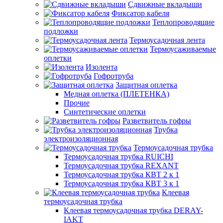
Сдвижные вкладыши
Фиксатор кабеля
Теплопроводящие
подложки
Термоусадочная лента
Термоусаживаемые
оплетки
Изолента
Гофротруба
Защитная оплетка
Медная оплетка (ПЛЕТЕНКА)
Прочие
Синтетические оплетки
Разветвитель гофры
Трубка
электроизоляционная
Термоусадочная трубка
Термоусадочная трубка RUICHI
Термоусадочная трубка REXANT
Термоусадочная трубка КВТ 2 к 1
Термоусадочная трубка КВТ 3 к 1
Клеевая
термоусадочная трубка
Клеевая термоусадочная трубка DERAY-
IAKT