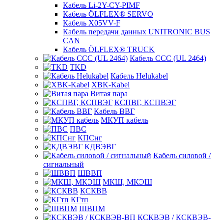
Кабель Li-2Y-CY-PIMF
Кабель ÖLFLEX® SERVO
Кабель X05VV-F
Кабель передачи данных UNITRONIC BUS
CAN
Кабель ÖLFLEX® TRUCK
Кабель CCC (UL 2464)
TKD
Кабель Helukabel
XBK-Kabel
Витая пара
КСПВГ, КСПВЭГ
Кабель ВВГ
МКУП кабель
ПВС
КПСнг
КДВЭВГ
Кабель силовой /
сигнальный
ШВВП
МКШ, МКЭШ
КСКВВ
КГтп
ШВПМ
КСКВЭВ / КСКВЭВ-