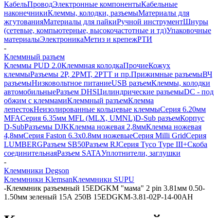
Кабель
Провод
Электронные компоненты
Кабельные
наконечники
Клеммы, колодки, разъемы
Материалы для
жгутования
Материалы для пайки
Ручной инструмент
Шнуры
(сетевые, компьютерные, высокочастотные и тд)
Упаковочные
материалы
Электроника
Метиз и крепеж
РТИ
-
Клеммный разъем
Клеммы PUD 2.0
Клеммная колодка
Прочие
Кожух
клеммы
Разъемы 2Р, 2РМТ, 2РТТ и пр.
Прижимные разъемы
ВЧ
разъемы
Низковольтное питание
USB разъем
Клеммы, колодки
автомобильные
Разъем DHS
Цилиндрические разъемы
DC - под
обжим с клеммами
Клеммный разъем
Клемма
лепесток
Неизолированные кольцевые клеммы
Серия 6.20мм
MFA
Серия 6.35мм MFL (MLX, UMNL)
D-Sub разъем
Корпус
D-Sub
Разъемы DJK
Клемма ножевая 2,8мм
Клемма ножевая
4,8мм
Серия Faston 6.3х0.8мм ножевые
Серия Milli Grid
Серия
LUMBERG
Разъем SB50
Разъем RJ
Серия Tyco Type III+
Скоба
соединительная
Разъем SATA
Уплотнители, заглушки
-
Клеммники Degson
Клеммники Klemsan
Клеммники SUPU
-
Клеммник разъемный 15EDGKM "мама" 2 pin 3.81мм 0.50-
1.50мм зеленый 15А 250В 15EDGKM-3.81-02P-14-00AH