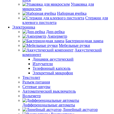
Упаковка для
микросхем
Наборная ячейка
Стержни для
клеевого пистолета
Электроника
Дин-рейка
Амперметр
Бактерицидная лампа
Мебельные ручки
Аккустический
компонент
Динамик акустический
Излучатели
Телефонный капсюль
Элекретный микрофон
Текстолит
Разъем питания
Сетевые шнуры
Автоматический выключатель
Вольтметр
Дифференциальные автоматы
Линейный актуатор