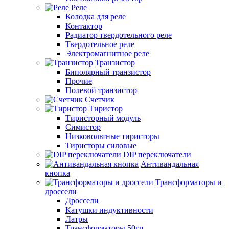
Реле
Колодка для реле
Контактор
Радиатор твердотельного реле
Твердотельное реле
Электромагнитное реле
Транзистор
Биполярный транзистор
Прочие
Полевой транзистор
Счетчик
Тиристор
Тиристорный модуль
Симистор
Низковольтные тиристоры
Тиристоры силовые
DIP переключатели
Антивандальная
кнопка
Трансформаторы и
дроссели
Дроссели
Катушки индуктивности
Латры
Трансформаторы 50гц