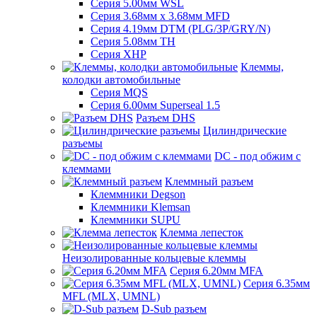
Серия 5.00мм WSL
Серия 3.68мм х 3.68мм MFD
Серия 4.19мм DTM (PLG/3P/GRY/N)
Серия 5.08мм TH
Серия XHP
Клеммы,
колодки автомобильные
Серия MQS
Серия 6.00мм Superseal 1.5
Разъем DHS
Цилиндрические
разъемы
DC - под обжим с
клеммами
Клеммный разъем
Клеммники Degson
Клеммники Klemsan
Клеммники SUPU
Клемма лепесток
Неизолированные кольцевые клеммы
Серия 6.20мм MFA
Серия 6.35мм
MFL (MLX, UMNL)
D-Sub разъем