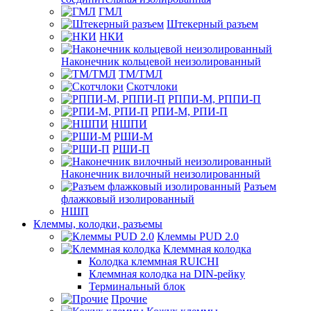
ГМЛ
Штекерный разъем
НКИ
Наконечник кольцевой неизолированный
ТМ/ТМЛ
Скотчлоки
РППИ-М, РППИ-П
РПИ-М, РПИ-П
НШПИ
РШИ-М
РШИ-П
Наконечник вилочный неизолированный
Разъем
флажковый изолированный
НШП
Клеммы, колодки, разъемы
Клеммы PUD 2.0
Клеммная колодка
Колодка клеммная RUICHI
Клеммная колодка на DIN-рейку
Терминальный блок
Прочие