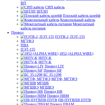
ВП
СИП кабель
ШТЛП
Плоский кабель шлейф
Коаксиальный кабель
Межплатный
кабель питания
Провод
ПЭТВ-2, ПЭТ-155
МГТФЭ
ПВА
ПЭТ-155
1852 (ALPHA WIRE)
H05V-K
H07V-K
Провод LIY
Провод SiF
БС 35-1298
МГТФ, МГТФЭ
МГШВ
МГШВЭ
Провод НВ
Провод НВМ
ПВ,ПУГВПВ,ПУГВ
Провод ПВАМ