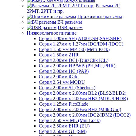
Кожух клеммы
Разъемы 2Р,
2РМТ, 2РТТ и пр.
Прижимные разъемы
ВЧ разъемы
USB разъем
Низковольтное питание
Серия 1.00мм SH (A1001,SH,SSH,SHR)
Серия 1.27мм x 1.27мм IDC/IDM (IDCC)
Серия 1.50 мм MP150 (Metri-Pack)
Серия 1.50мм ZHR
Серия 2.00мм DCI (DuraClik ICL)
Серия 2.00мм HB/WB (PH,MU,PHR)
Серия 2.00мм HC (PAP)
Серия 2.00мм iGrid
Серия 2,54 мм MODU
Серия 2.00мм SL (Sherlock)
Серия 2.00мм x 2.00мм BL2 (BLS2/BLD2)
Серия 2.00мм x 2.00мм HB2 (MDU/PHDR)
Серия 1.25мм PicoBlade
Серия 2.00мм х 2.00мм BH2 (Milli-Grid)
Серия 2.00мм х 2.00мм IDC2/IDM2 (IDCC2)
Серия 2.50 мм ML (Mni-Lock)
Серия 2.50мм EHR (EU)
Серия 2.50мм GT (SM)