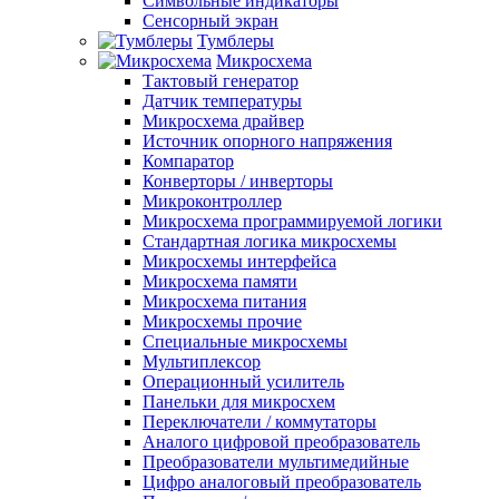
Символьные индикаторы
Сенсорный экран
Тумблеры
Микросхема
Тактовый генератор
Датчик температуры
Микросхема драйвер
Источник опорного напряжения
Компаратор
Конверторы / инверторы
Микроконтроллер
Микросхема программируемой логики
Стандартная логика микросхемы
Микросхемы интерфейса
Микросхема памяти
Микросхема питания
Микросхемы прочие
Специальные микросхемы
Мультиплексор
Операционный усилитель
Панельки для микросхем
Переключатели / коммутаторы
Аналого цифровой преобразователь
Преобразователи мультимедийные
Цифро аналоговый преобразователь