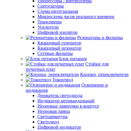
Процессоры / контроллеры
Синтезаторы
Схема интегральная
Микросхема часов реального времени
Трансиверы
Усилители
Цифровой изолятор
Резонаторы и фильтры
Кварцевый генератор
Кварцевый резонатор
Сетевые фильтры
Блок питания
Стойки для
печатных плат
Кнопки, переключатели
Токоотвод
Освещение и
индикация
Держатель светодиода
Индикатор антивандальный
Неоновые лампочки в корпусе
Неоновая лампа
Светоарматура
Светодиод
Цифровой индикатор