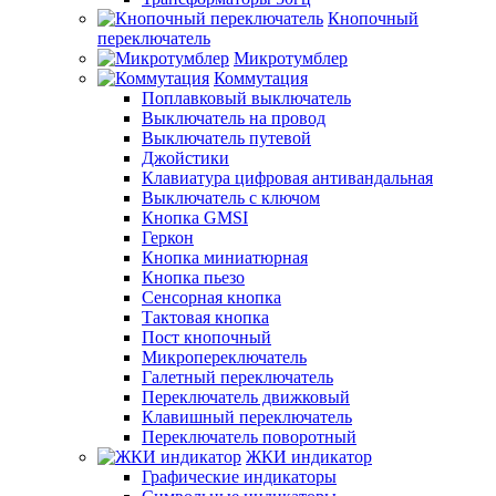
Кнопочный
переключатель
Микротумблер
Коммутация
Поплавковый выключатель
Выключатель на провод
Выключатель путевой
Джойстики
Клавиатура цифровая антивандальная
Выключатель с ключом
Кнопка GMSI
Геркон
Кнопка миниатюрная
Кнопка пьезо
Сенсорная кнопка
Тактовая кнопка
Пост кнопочный
Микропереключатель
Галетный переключатель
Переключатель движковый
Клавишный переключатель
Переключатель поворотный
ЖКИ индикатор
Графические индикаторы