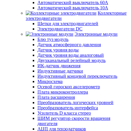
Автоматический выключатель 60А
Автоматический выключатель 10А
Коллекторные
электродвигатели
Щетки для электродвигателей
Электродвигатели DC
Электронные модули
Блю туз модуль
Датчик атмосферного давления
Датчик уровня воды
Датчик уровня воды аналоговый
Двухканальный релейный модуль
ИК-датчик движения
Индуктивные датчики
Индуктивный концевой переключатель
Микросхема
Осевой гироскоп акселерометр
Плата микроконтроллера
Плата расширения
Преобразователь логических уровней
Преобразхователь интерфейса
Усилитель D класса стерео
ШИМ регулятор скорости вращения
двигателя
АЦП для тензодатчиков