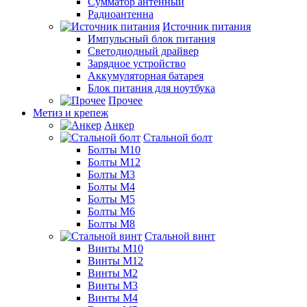
Сумматор антенный
Радиоантенна
Источник питания
Импульсный блок питания
Светодиодный драйвер
Зарядное устройство
Аккумуляторная батарея
Блок питания для ноутбука
Прочее
Метиз и крепеж
Анкер
Стальной болт
Болты М10
Болты М12
Болты М3
Болты М4
Болты М5
Болты М6
Болты М8
Стальной винт
Винты М10
Винты М12
Винты М2
Винты М3
Винты М4