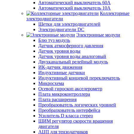
Автоматический выключатель 60А
Автоматический выключатель 10А
Коллекторные
электродвигатели
Щетки для электродвигателей
Электродвигатели DC
Электронные модули
Блю туз модуль
Датчик атмосферного давления
Датчик уровня воды
Датчик уровня воды аналоговый
Двухканальный релейный модуль
ИК-датчик движения
Индуктивные датчики
Индуктивный концевой переключатель
Микросхема
Осевой гироскоп акселерометр
Плата микроконтроллера
Плата расширения
Преобразователь логических уровней
Преобразхователь интерфейса
Усилитель D класса стерео
ШИМ регулятор скорости вращения
двигателя
АЦП для тензодатчиков