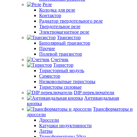
Реле
Колодка для реле
Контактор
Радиатор твердотельного реле
Твердотельное реле
Электромагнитное реле
Транзистор
Биполярный транзистор
Прочие
Полевой транзистор
Счетчик
Тиристор
Тиристорный модуль
Симистор
Низковольтные тиристоры
Тиристоры силовые
DIP переключатели
Антивандальная
кнопка
Трансформаторы и
дроссели
Дроссели
Катушки индуктивности
Латры
Трансформаторы 50гц