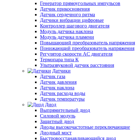
Генератор прямоугольных импульсов
Датчик прикосновения
Датчик сердечного ритма
Датчики вибрации цифровые
Контроллер шагового двигателя
Модуль датчика наклона
Модуль датчика пламени
Повышающий преобразователь напряжения
Понижающий преобразователь напряжения
Регулятор скорости AC двигателя
Термопара типа К
Ультразвуковой датчик расстояния
Датчики
Датчик газа
Датчик давления
Датчик наклона
Датчик расхода воды
Датчик температуры
Диод
Выпрямительный диод
Силовой модуль
Защитный диод
Диоды высокочастотные переключающие
Диодный мост
Быстровосстанавливающийся диод