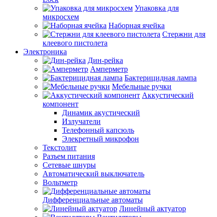
Упаковка для
микросхем
Наборная ячейка
Стержни для
клеевого пистолета
Электроника
Дин-рейка
Амперметр
Бактерицидная лампа
Мебельные ручки
Аккустический
компонент
Динамик акустический
Излучатели
Телефонный капсюль
Элекретный микрофон
Текстолит
Разъем питания
Сетевые шнуры
Автоматический выключатель
Вольтметр
Дифференциальные автоматы
Линейный актуатор