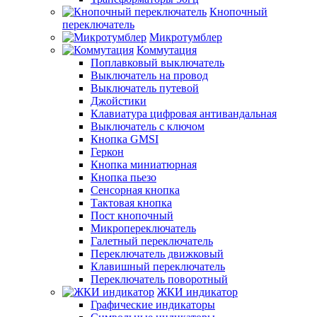
Кнопочный
переключатель
Микротумблер
Коммутация
Поплавковый выключатель
Выключатель на провод
Выключатель путевой
Джойстики
Клавиатура цифровая антивандальная
Выключатель с ключом
Кнопка GMSI
Геркон
Кнопка миниатюрная
Кнопка пьезо
Сенсорная кнопка
Тактовая кнопка
Пост кнопочный
Микропереключатель
Галетный переключатель
Переключатель движковый
Клавишный переключатель
Переключатель поворотный
ЖКИ индикатор
Графические индикаторы