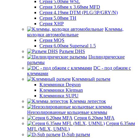
Серия 5.00мм WSL
Серия 3.68мм х 3.68мм MFD
Серия 4.19мм DTM (PLG/3P/GRY/N)
Серия 5.08мм TH
Серия XHP
Клеммы,
колодки автомобильные
Серия MQS
Серия 6.00мм Superseal 1.5
Разъем DHS
Цилиндрические
разъемы
DC - под обжим с
клеммами
Клеммный разъем
Клеммники Degson
Клеммники Klemsan
Клеммники SUPU
Клемма лепесток
Неизолированные кольцевые клеммы
Серия 6.20мм MFA
Серия 6.35мм
MFL (MLX, UMNL)
D-Sub разъем