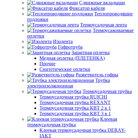
Сдвижные вкладыши
Фиксатор кабеля
Теплопроводящие
подложки
Термоусадочная лента
Термоусаживаемые
оплетки
Изолента
Гофротруба
Защитная оплетка
Медная оплетка (ПЛЕТЕНКА)
Прочие
Синтетические оплетки
Разветвитель гофры
Трубка
электроизоляционная
Термоусадочная трубка
Термоусадочная трубка RUICHI
Термоусадочная трубка REXANT
Термоусадочная трубка КВТ 2 к 1
Термоусадочная трубка КВТ 3 к 1
Клеевая
термоусадочная трубка
Клеевая термоусадочная трубка DERAY-
IAKT