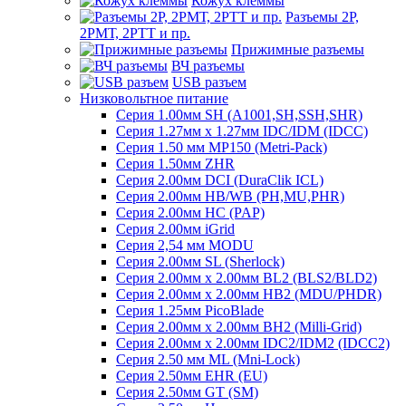
Кожух клеммы
Разъемы 2Р,
2РМТ, 2РТТ и пр.
Прижимные разъемы
ВЧ разъемы
USB разъем
Низковольтное питание
Серия 1.00мм SH (A1001,SH,SSH,SHR)
Серия 1.27мм x 1.27мм IDC/IDM (IDCC)
Серия 1.50 мм MP150 (Metri-Pack)
Серия 1.50мм ZHR
Серия 2.00мм DCI (DuraClik ICL)
Серия 2.00мм HB/WB (PH,MU,PHR)
Серия 2.00мм HC (PAP)
Серия 2.00мм iGrid
Серия 2,54 мм MODU
Серия 2.00мм SL (Sherlock)
Серия 2.00мм x 2.00мм BL2 (BLS2/BLD2)
Серия 2.00мм x 2.00мм HB2 (MDU/PHDR)
Серия 1.25мм PicoBlade
Серия 2.00мм х 2.00мм BH2 (Milli-Grid)
Серия 2.00мм х 2.00мм IDC2/IDM2 (IDCC2)
Серия 2.50 мм ML (Mni-Lock)
Серия 2.50мм EHR (EU)
Серия 2.50мм GT (SM)