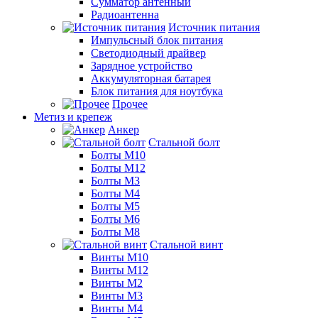
Сумматор антенный
Радиоантенна
Источник питания
Импульсный блок питания
Светодиодный драйвер
Зарядное устройство
Аккумуляторная батарея
Блок питания для ноутбука
Прочее
Метиз и крепеж
Анкер
Стальной болт
Болты М10
Болты М12
Болты М3
Болты М4
Болты М5
Болты М6
Болты М8
Стальной винт
Винты М10
Винты М12
Винты М2
Винты М3
Винты М4