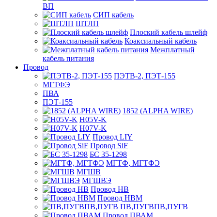
ВП
СИП кабель
ШТЛП
Плоский кабель шлейф
Коаксиальный кабель
Межплатный
кабель питания
Провод
ПЭТВ-2, ПЭТ-155
МГТФЭ
ПВА
ПЭТ-155
1852 (ALPHA WIRE)
H05V-K
H07V-K
Провод LIY
Провод SiF
БС 35-1298
МГТФ, МГТФЭ
МГШВ
МГШВЭ
Провод НВ
Провод НВМ
ПВ,ПУГВПВ,ПУГВ
Провод ПВАМ