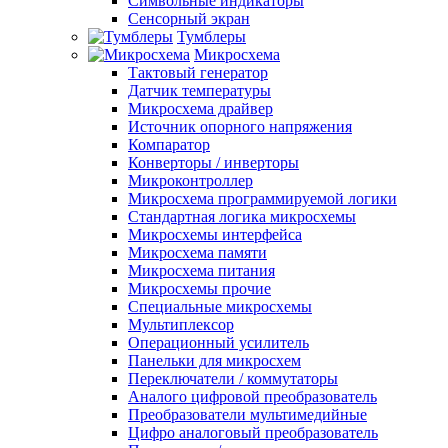
Символьные индикаторы
Сенсорный экран
Тумблеры
Микросхема
Тактовый генератор
Датчик температуры
Микросхема драйвер
Источник опорного напряжения
Компаратор
Конверторы / инверторы
Микроконтроллер
Микросхема программируемой логики
Стандартная логика микросхемы
Микросхемы интерфейса
Микросхема памяти
Микросхема питания
Микросхемы прочие
Специальные микросхемы
Мультиплексор
Операционный усилитель
Панельки для микросхем
Переключатели / коммутаторы
Аналого цифровой преобразователь
Преобразователи мультимедийные
Цифро аналоговый преобразователь