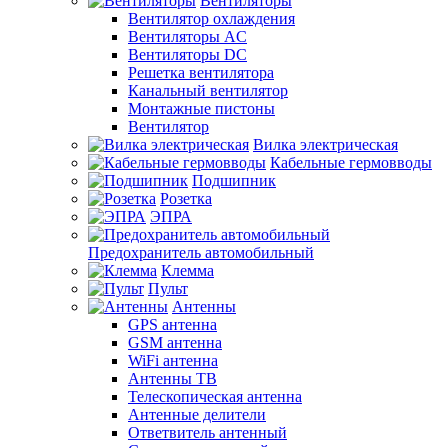
Вентиляторы
Вентилятор охлаждения
Вентиляторы AC
Вентиляторы DC
Решетка вентилятора
Канальный вентилятор
Монтажные пистоны
Вентилятор
Вилка электрическая
Кабельные гермовводы
Подшипник
Розетка
ЭПРА
Предохранитель автомобильный
Клемма
Пульт
Антенны
GPS антенна
GSM антенна
WiFi антенна
Антенны ТВ
Телескопическая антенна
Антенные делители
Ответвитель антенный