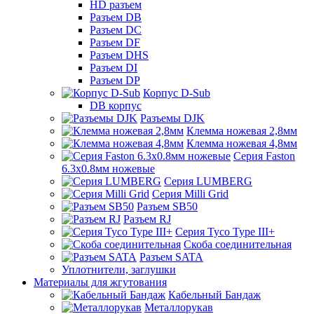
HD разъем
Разъем DB
Разъем DC
Разъем DF
Разъем DHS
Разъем DI
Разъем DP
Корпус D-Sub
DB корпус
Разъемы DJK
Клемма ножевая 2,8мм
Клемма ножевая 4,8мм
Серия Faston
6.3х0.8мм ножевые
Серия LUMBERG
Серия Milli Grid
Разъем SB50
Разъем RJ
Серия Tyco Type III+
Скоба соединительная
Разъем SATA
Уплотнители, заглушки
Материалы для жгутования
Кабельный Бандаж
Металлорукав