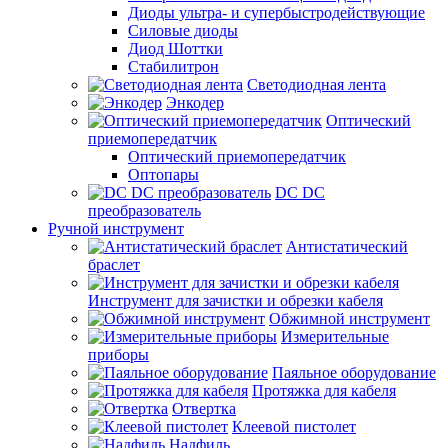
Диоды ультра- и супербыстродействующие
Силовые диоды
Диод Шоттки
Стабилитрон
Светодиодная лента
Энкодер
Оптический
приемопередатчик
Оптический приемопередатчик
Оптопары
DC DC
преобразователь
Ручной инструмент
Антистатический
браслет
Инструмент для зачистки и обрезки кабеля
Обжимной инструмент
Измерительные
приборы
Паяльное оборудование
Протяжка для кабеля
Отвертка
Клеевой пистолет
Надфиль