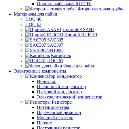
Оплетка кабельная RUICHI
Фторопластовая трубка
Материалы для пайки
ПОС-40
ПОС-63
Припой ASAHI
Припой RUICHI
SAC305
SAC307
SN100C
Канифоль
ПОС-61
Флюс для пайки
Электронные компоненты
Конденсатор
Ионистор
Пленочный конденсатор
Пусковой конденсатор
Электролитический конденсатор
Резисторы
Потенциометры
Переменный резистор
Мощный резистор
Прочие
Постоянный резистор