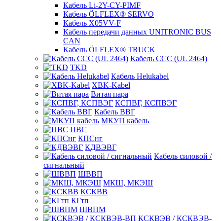
Кабель Li-2Y-CY-PIMF
Кабель ÖLFLEX® SERVO
Кабель X05VV-F
Кабель передачи данных UNITRONIC BUS
CAN
Кабель ÖLFLEX® TRUCK
Кабель CCC (UL 2464)
TKD
Кабель Helukabel
XBK-Kabel
Витая пара
КСПВГ, КСПВЭГ
Кабель ВВГ
МКУП кабель
ПВС
КПСнг
КДВЭВГ
Кабель силовой /
сигнальный
ШВВП
МКШ, МКЭШ
КСКВВ
КГтп
ШВПМ
КСКВЭВ / КСКВЭВ-