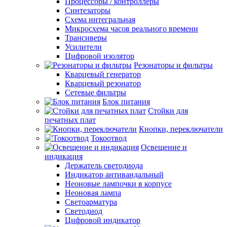
Процессоры / контроллеры
Синтезаторы
Схема интегральная
Микросхема часов реального времени
Трансиверы
Усилители
Цифровой изолятор
Резонаторы и фильтры
Кварцевый генератор
Кварцевый резонатор
Сетевые фильтры
Блок питания
Стойки для
печатных плат
Кнопки, переключатели
Токоотвод
Освещение и
индикация
Держатель светодиода
Индикатор антивандальный
Неоновые лампочки в корпусе
Неоновая лампа
Светоарматура
Светодиод
Цифровой индикатор