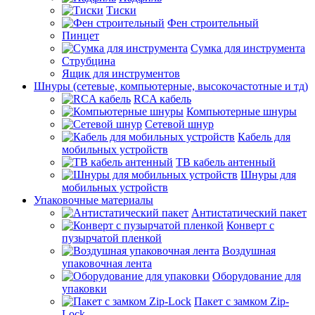
Тиски
Фен строительный
Пинцет
Сумка для инструмента
Струбцина
Ящик для инструментов
Шнуры (сетевые, компьютерные, высокочастотные и тд)
RCA кабель
Компьютерные шнуры
Сетевой шнур
Кабель для
мобильных устройств
ТВ кабель антенный
Шнуры для
мобильных устройств
Упаковочные материалы
Антистатический пакет
Конверт с
пузырчатой пленкой
Воздушная
упаковочная лента
Оборудование для
упаковки
Пакет с замком Zip-
Lock