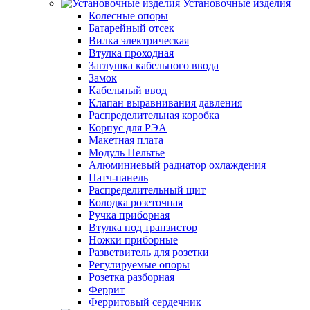
Установочные изделия
Колесные опоры
Батарейный отсек
Вилка электрическая
Втулка проходная
Заглушка кабельного ввода
Замок
Кабельный ввод
Клапан выравнивания давления
Распределительная коробка
Корпус для РЭА
Макетная плата
Модуль Пельтье
Алюминиевый радиатор охлаждения
Патч-панель
Распределительный щит
Колодка розеточная
Ручка приборная
Втулка под транзистор
Ножки приборные
Разветвитель для розетки
Регулируемые опоры
Розетка разборная
Феррит
Ферритовый сердечник