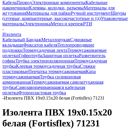
Кабель
Провод
Электронные компоненты
Кабельные
наконечники
Клеммы, колодки, разъемы
Материалы для
жгутования
Материалы для пайки
Ручной инструмент
Шнуры
(сетевые, компьютерные, высокочастотные и тд)
Упаковочные
материалы
Электроника
Метиз и крепеж
РТИ
-
Изолента
Кабельный Бандаж
Металлорукав
Сдвижные
вкладыши
Фиксатор кабеля
Теплопроводящие
подложки
Термоусадочная лента
Термоусаживаемые
оплетки
Гофротруба
Защитная оплетка
Разветвитель
гофры
Трубка электроизоляционная
Термоусадочная
трубка
Клеевая термоусадочная трубка
Стяжки
пластиковые
Перчатка термоусаживаемая
Капа
термоусаживаемая
Трубка силиконовая
армированная
Термоусаживаемая самозатухающая
трубка
Самозаворачивающаяся кабельная
оплетка
Фторопластовая трубка
-
Изолента ПВХ 19х0.15x20 белая (Fortisflex) 71231
Изолента ПВХ 19х0.15x20
белая (Fortisflex) 71231