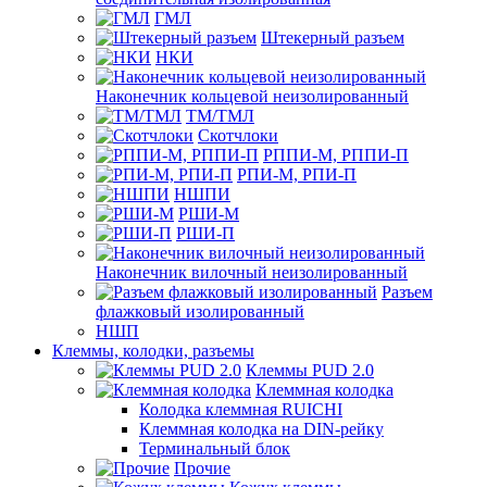
ГМЛ
Штекерный разъем
НКИ
Наконечник кольцевой неизолированный
ТМ/ТМЛ
Скотчлоки
РППИ-М, РППИ-П
РПИ-М, РПИ-П
НШПИ
РШИ-М
РШИ-П
Наконечник вилочный неизолированный
Разъем
флажковый изолированный
НШП
Клеммы, колодки, разъемы
Клеммы PUD 2.0
Клеммная колодка
Колодка клеммная RUICHI
Клеммная колодка на DIN-рейку
Терминальный блок
Прочие