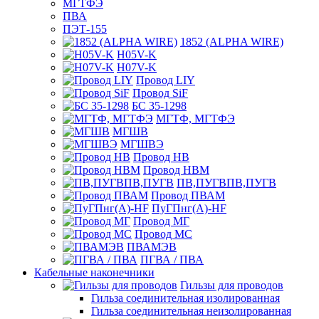
МГТФЭ
ПВА
ПЭТ-155
1852 (ALPHA WIRE)
H05V-K
H07V-K
Провод LIY
Провод SiF
БС 35-1298
МГТФ, МГТФЭ
МГШВ
МГШВЭ
Провод НВ
Провод НВМ
ПВ,ПУГВПВ,ПУГВ
Провод ПВАМ
ПуГПнг(A)-HF
Провод МГ
Провод МС
ПВАМЭВ
ПГВА / ПВА
Кабельные наконечники
Гильзы для проводов
Гильза соединительная изолированная
Гильза соединительная неизолированная