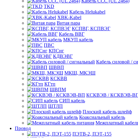
Кабель CCC (UL 2464)
TKD
Кабель Helukabel
XBK-Kabel
Витая пара
КСПВГ, КСПВЭГ
Кабель ВВГ
МКУП кабель
ПВС
КПСнг
КДВЭВГ
Кабель силовой / с
ШВВП
МКШ, МКЭШ
КСКВВ
КГтп
ШВПМ
КСКВЭВ / КСКВЭВ-В
СИП кабель
ШТЛП
Плоский кабель шлейф
Коаксиальный кабель
Межплатный кабель
Провод
ПЭТВ-2, ПЭТ-155