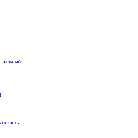
игнальный
П
 питания