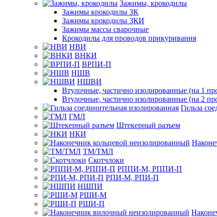
Зажимы, крокодилы
Зажимы крокодилы ЗК
Зажимы крокодилы ЗКИ
Зажимы массы сварочные
Крокодилы для проводов прикуривания
НВИ
ВНКИ
ВРПИ-П
НШВ
НШВИ
Втулочные, частично изолированные (на 1 пр
Втулочные, частично изолированные (на 2 пр
Гильза со
ГМЛ
Штекерный разъем
НКИ
Наконе
ТМ/ТМЛ
Скотчлоки
РППИ-М, РППИ-П
РПИ-М, РПИ-П
НШПИ
РШИ-М
РШИ-П
Наконе