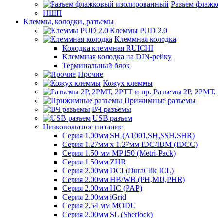
Разъем флаж
НШП
Клеммы, колодки, разъемы
Клеммы PUD 2.0
Клеммная колодка
Колодка клеммная RUICHI
Клеммная колодка на DIN-рейку
Терминальный блок
Прочие
Кожух клеммы
Разъемы 2Р, 2РМТ,
Прижимные разъемы
ВЧ разъемы
USB разъем
Низковольтное питание
Серия 1.00мм SH (A1001,SH,SSH,SHR)
Серия 1.27мм x 1.27мм IDC/IDM (IDCC)
Серия 1.50 мм MP150 (Metri-Pack)
Серия 1.50мм ZHR
Серия 2.00мм DCI (DuraClik ICL)
Серия 2.00мм HB/WB (PH,MU,PHR)
Серия 2.00мм HC (PAP)
Серия 2.00мм iGrid
Серия 2,54 мм MODU
Серия 2.00мм SL (Sherlock)