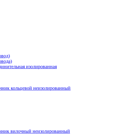
овод)
овода)
единительная изолированная
чник кольцевой неизолированный
чник вилочный неизолированный