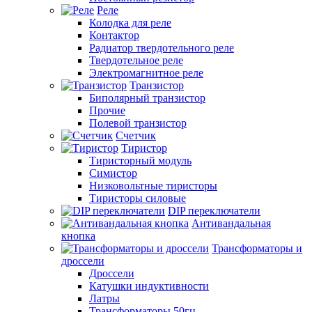
Реле
Колодка для реле
Контактор
Радиатор твердотельного реле
Твердотельное реле
Электромагнитное реле
Транзистор
Биполярный транзистор
Прочие
Полевой транзистор
Счетчик
Тиристор
Тиристорный модуль
Симистор
Низковольтные тиристоры
Тиристоры силовые
DIP переключатели
Антивандальная
кнопка
Трансформаторы и
дроссели
Дроссели
Катушки индуктивности
Латры
Трансформаторы 50гц