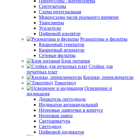
Процессоры / контроллеры
Синтезаторы
Схема интегральная
Микросхема часов реального времени
Трансиверы
Усилители
Цифровой изолятор
Резонаторы и фильтры
Кварцевый генератор
Кварцевый резонатор
Сетевые фильтры
Блок питания
Стойки для
печатных плат
Кнопки, переключатели
Токоотвод
Освещение и
индикация
Держатель светодиода
Индикатор антивандальный
Неоновые лампочки в корпусе
Неоновая лампа
Светоарматура
Светодиод
Цифровой индикатор