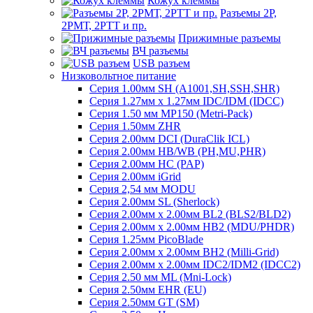
Кожух клеммы
Разъемы 2Р,
2РМТ, 2РТТ и пр.
Прижимные разъемы
ВЧ разъемы
USB разъем
Низковольтное питание
Серия 1.00мм SH (A1001,SH,SSH,SHR)
Серия 1.27мм x 1.27мм IDC/IDM (IDCC)
Серия 1.50 мм MP150 (Metri-Pack)
Серия 1.50мм ZHR
Серия 2.00мм DCI (DuraClik ICL)
Серия 2.00мм HB/WB (PH,MU,PHR)
Серия 2.00мм HC (PAP)
Серия 2.00мм iGrid
Серия 2,54 мм MODU
Серия 2.00мм SL (Sherlock)
Серия 2.00мм x 2.00мм BL2 (BLS2/BLD2)
Серия 2.00мм x 2.00мм HB2 (MDU/PHDR)
Серия 1.25мм PicoBlade
Серия 2.00мм х 2.00мм BH2 (Milli-Grid)
Серия 2.00мм х 2.00мм IDC2/IDM2 (IDCC2)
Серия 2.50 мм ML (Mni-Lock)
Серия 2.50мм EHR (EU)
Серия 2.50мм GT (SM)