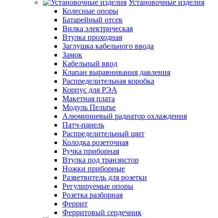
Установочные изделия
Колесные опоры
Батарейный отсек
Вилка электрическая
Втулка проходная
Заглушка кабельного ввода
Замок
Кабельный ввод
Клапан выравнивания давления
Распределительная коробка
Корпус для РЭА
Макетная плата
Модуль Пельтье
Алюминиевый радиатор охлаждения
Патч-панель
Распределительный щит
Колодка розеточная
Ручка приборная
Втулка под транзистор
Ножки приборные
Разветвитель для розетки
Регулируемые опоры
Розетка разборная
Феррит
Ферритовый сердечник