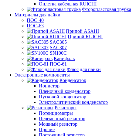
Оплетка кабельная RUICHI
Фторопластовая трубка
Материалы для пайки
ПОС-40
ПОС-63
Припой ASAHI
Припой RUICHI
SAC305
SAC307
SN100C
Канифоль
ПОС-61
Флюс для пайки
Электронные компоненты
Конденсатор
Ионистор
Пленочный конденсатор
Пусковой конденсатор
Электролитический конденсатор
Резисторы
Потенциометры
Переменный резистор
Мощный резистор
Прочие
Постоянный резистор