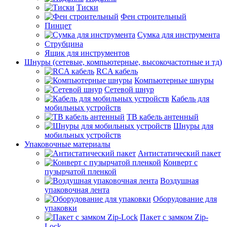
Тиски
Фен строительный
Пинцет
Сумка для инструмента
Струбцина
Ящик для инструментов
Шнуры (сетевые, компьютерные, высокочастотные и тд)
RCA кабель
Компьютерные шнуры
Сетевой шнур
Кабель для
мобильных устройств
ТВ кабель антенный
Шнуры для
мобильных устройств
Упаковочные материалы
Антистатический пакет
Конверт с
пузырчатой пленкой
Воздушная
упаковочная лента
Оборудование для
упаковки
Пакет с замком Zip-
Lock