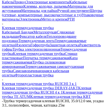
Кабель
Провод
Электронные компоненты
Кабельные
наконечники
Клеммы, колодки, разъемы
Материалы для
жгутования
Материалы для пайки
Ручной инструмент
Шнуры
(сетевые, компьютерные, высокочастотные и тд)
Упаковочные
материалы
Электроника
Метиз и крепеж
РТИ
-
Клеевая термоусадочная трубка
Кабельный Бандаж
Металлорукав
Сдвижные
вкладыши
Фиксатор кабеля
Теплопроводящие
подложки
Термоусадочная лента
Термоусаживаемые
оплетки
Изолента
Гофротруба
Защитная оплетка
Разветвитель
гофры
Трубка электроизоляционная
Термоусадочная
трубка
Клеевая термоусадочная трубка
Стяжки
пластиковые
Перчатка термоусаживаемая
Капа
термоусаживаемая
Трубка силиконовая
армированная
Термоусаживаемая самозатухающая
трубка
Самозаворачивающаяся кабельная
оплетка
Фторопластовая трубка
-
Клеевая термоусадочная трубка RUICHI 3 к 1
Клеевая термоусадочная трубка DERAY-IAKT
Клеевая
термоусадочная трубка RUICHI 4 к 1
Клеевая термоусадочная
трубка TE ATUM
Клеевая термоусадочная трубка КВТ
-
Трубка термоусадочная клеевая RUICHI, 35.0/12.0 мм, усадка
3:1, полиолефин, черная, катушка 25м