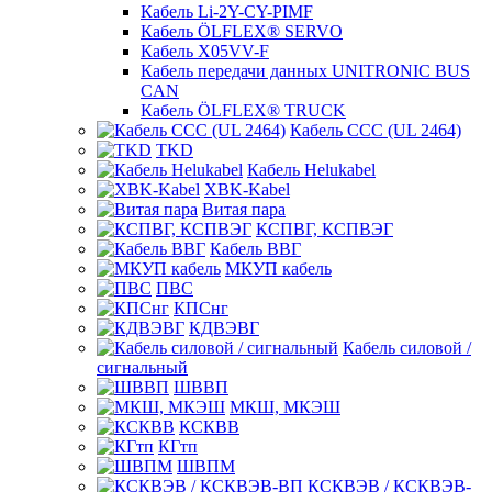
Кабель Li-2Y-CY-PIMF
Кабель ÖLFLEX® SERVO
Кабель X05VV-F
Кабель передачи данных UNITRONIC BUS
CAN
Кабель ÖLFLEX® TRUCK
Кабель CCC (UL 2464)
TKD
Кабель Helukabel
XBK-Kabel
Витая пара
КСПВГ, КСПВЭГ
Кабель ВВГ
МКУП кабель
ПВС
КПСнг
КДВЭВГ
Кабель силовой /
сигнальный
ШВВП
МКШ, МКЭШ
КСКВВ
КГтп
ШВПМ
КСКВЭВ / КСКВЭВ-