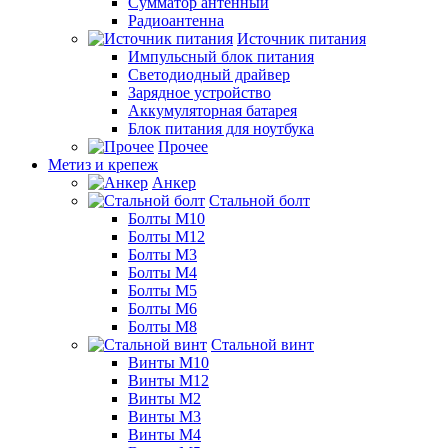
Сумматор антенный
Радиоантенна
Источник питания
Импульсный блок питания
Светодиодный драйвер
Зарядное устройство
Аккумуляторная батарея
Блок питания для ноутбука
Прочее
Метиз и крепеж
Анкер
Стальной болт
Болты М10
Болты М12
Болты М3
Болты М4
Болты М5
Болты М6
Болты М8
Стальной винт
Винты М10
Винты М12
Винты М2
Винты М3
Винты М4