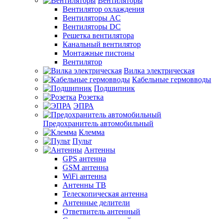
Вентиляторы
Вентилятор охлаждения
Вентиляторы AC
Вентиляторы DC
Решетка вентилятора
Канальный вентилятор
Монтажные пистоны
Вентилятор
Вилка электрическая
Кабельные гермовводы
Подшипник
Розетка
ЭПРА
Предохранитель автомобильный
Клемма
Пульт
Антенны
GPS антенна
GSM антенна
WiFi антенна
Антенны ТВ
Телескопическая антенна
Антенные делители
Ответвитель антенный