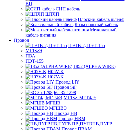
ВП
СИП кабель
ШТЛП
Плоский кабель шлейф
Коаксиальный кабель
Межплатный
кабель питания
Провод
ПЭТВ-2, ПЭТ-155
МГТФЭ
ПВА
ПЭТ-155
1852 (ALPHA WIRE)
H05V-K
H07V-K
Провод LIY
Провод SiF
БС 35-1298
МГТФ, МГТФЭ
МГШВ
МГШВЭ
Провод НВ
Провод НВМ
ПВ,ПУГВПВ,ПУГВ
Провод ПВАМ