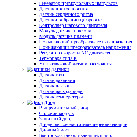
Генератор прямоугольных импульсов
Датчик прикосновения
Датчик сердечного ритма
Датчики вибрации цифровые
Контроллер шагового двигателя
Модуль датчика наклона
Модуль датчика пламени
Повышающий преобразователь напряжения
Понижающий преобразователь напряжения
Регулятор скорости AC двигателя
Термопара типа К
Ультразвуковой датчик расстояния
Датчики
Датчик газа
Датчик давления
Датчик наклона
Датчик расхода воды
Датчик температуры
Диод
Выпрямительный диод
Силовой модуль
Защитный диод
Диоды высокочастотные переключающие
Диодный мост
Быстровосстанавливающийся диод