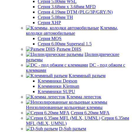
Серия 5.00мм WSL
Серия 3.68мм х 3.68мм MFD
Серия 4.19мм DTM (PLG/3P/GRY/N)
Серия 5.08мм TH
Серия XHP
Клеммы,
колодки автомобильные
Серия MQS
Серия 6.00мм Superseal 1.5
Разъем DHS
Цилиндрические
разъемы
DC - под обжим с
клеммами
Клеммный разъем
Клеммники Degson
Клеммники Klemsan
Клеммники SUPU
Клемма лепесток
Неизолированные кольцевые клеммы
Серия 6.20мм MFA
Серия 6.35мм
MFL (MLX, UMNL)
D-Sub разъем