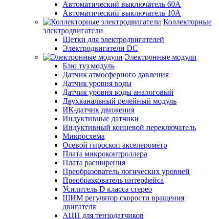
Автоматический выключатель 60А
Автоматический выключатель 10А
Коллекторные
электродвигатели
Щетки для электродвигателей
Электродвигатели DC
Электронные модули
Блю туз модуль
Датчик атмосферного давления
Датчик уровня воды
Датчик уровня воды аналоговый
Двухканальный релейный модуль
ИК-датчик движения
Индуктивные датчики
Индуктивный концевой переключатель
Микросхема
Осевой гироскоп акселерометр
Плата микроконтроллера
Плата расширения
Преобразователь логических уровней
Преобразхователь интерфейса
Усилитель D класса стерео
ШИМ регулятор скорости вращения
двигателя
АЦП для тензодатчиков