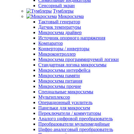
Символьные индикаторы
Сенсорный экран
Тумблеры
Микросхема
Тактовый генератор
Датчик температуры
Микросхема драйвер
Источник опорного напряжения
Компаратор
Конверторы / инверторы
Микроконтроллер
Микросхема программируемой логики
Стандартная логика микросхемы
Микросхемы интерфейса
Микросхема памяти
Микросхема питания
Микросхемы прочие
Специальные микросхемы
Мультиплексор
Операционный усилитель
Панельки для микросхем
Переключатели / коммутаторы
Аналого цифровой преобразователь
Преобразователи мультимедийные
Цифро аналоговый преобразователь