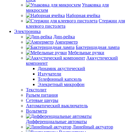
Упаковка для
микросхем
Наборная ячейка
Стержни для
клеевого пистолета
Электроника
Дин-рейка
Амперметр
Бактерицидная лампа
Мебельные ручки
Аккустический
компонент
Динамик акустический
Излучатели
Телефонный капсюль
Элекретный микрофон
Текстолит
Разъем питания
Сетевые шнуры
Автоматический выключатель
Вольтметр
Дифференциальные автоматы
Линейный актуатор