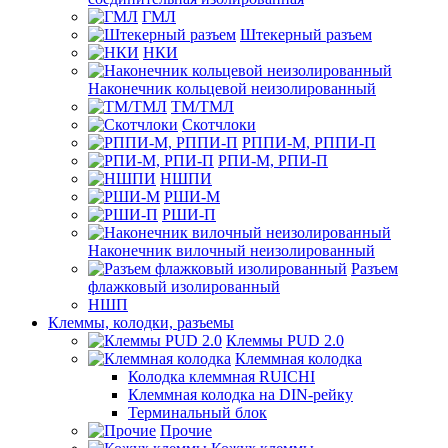
ГМЛ
Штекерный разъем
НКИ
Наконечник кольцевой неизолированный
ТМ/ТМЛ
Скотчлоки
РППИ-М, РППИ-П
РПИ-М, РПИ-П
НШПИ
РШИ-М
РШИ-П
Наконечник вилочный неизолированный
Разъем
флажковый изолированный
НШП
Клеммы, колодки, разъемы
Клеммы PUD 2.0
Клеммная колодка
Колодка клеммная RUICHI
Клеммная колодка на DIN-рейку
Терминальный блок
Прочие