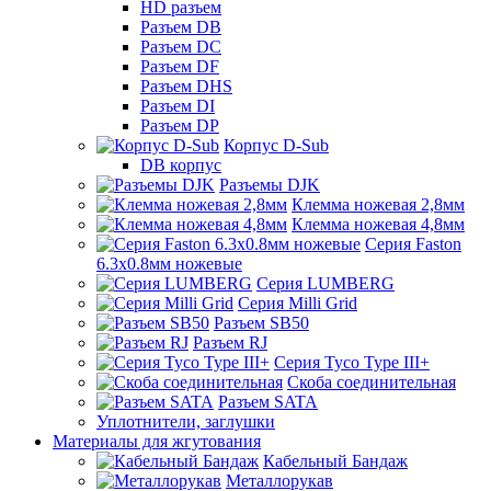
HD разъем
Разъем DB
Разъем DC
Разъем DF
Разъем DHS
Разъем DI
Разъем DP
Корпус D-Sub
DB корпус
Разъемы DJK
Клемма ножевая 2,8мм
Клемма ножевая 4,8мм
Серия Faston
6.3х0.8мм ножевые
Серия LUMBERG
Серия Milli Grid
Разъем SB50
Разъем RJ
Серия Tyco Type III+
Скоба соединительная
Разъем SATA
Уплотнители, заглушки
Материалы для жгутования
Кабельный Бандаж
Металлорукав