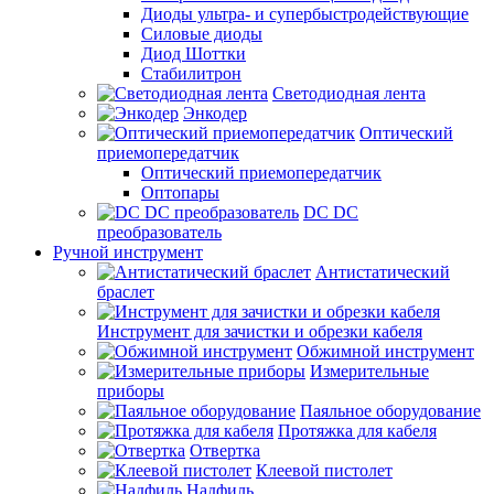
Диоды ультра- и супербыстродействующие
Силовые диоды
Диод Шоттки
Стабилитрон
Светодиодная лента
Энкодер
Оптический
приемопередатчик
Оптический приемопередатчик
Оптопары
DC DC
преобразователь
Ручной инструмент
Антистатический
браслет
Инструмент для зачистки и обрезки кабеля
Обжимной инструмент
Измерительные
приборы
Паяльное оборудование
Протяжка для кабеля
Отвертка
Клеевой пистолет
Надфиль