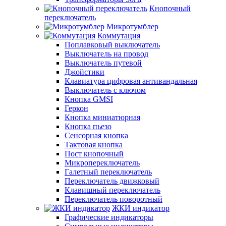
Кнопочный
переключатель
Микротумблер
Коммутация
Поплавковый выключатель
Выключатель на провод
Выключатель путевой
Джойстики
Клавиатура цифровая антивандальная
Выключатель с ключом
Кнопка GMSI
Геркон
Кнопка миниатюрная
Кнопка пьезо
Сенсорная кнопка
Тактовая кнопка
Пост кнопочный
Микропереключатель
Галетный переключатель
Переключатель движковый
Клавишный переключатель
Переключатель поворотный
ЖКИ индикатор
Графические индикаторы