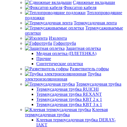
Сдвижные вкладыши
Фиксатор кабеля
Теплопроводящие
подложки
Термоусадочная лента
Термоусаживаемые
оплетки
Изолента
Гофротруба
Защитная оплетка
Медная оплетка (ПЛЕТЕНКА)
Прочие
Синтетические оплетки
Разветвитель гофры
Трубка
электроизоляционная
Термоусадочная трубка
Термоусадочная трубка RUICHI
Термоусадочная трубка REXANT
Термоусадочная трубка КВТ 2 к 1
Термоусадочная трубка КВТ 3 к 1
Клеевая
термоусадочная трубка
Клеевая термоусадочная трубка DERAY-
IAKT