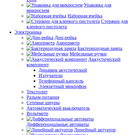
Упаковка для
микросхем
Наборная ячейка
Стержни для
клеевого пистолета
Электроника
Дин-рейка
Амперметр
Бактерицидная лампа
Мебельные ручки
Аккустический
компонент
Динамик акустический
Излучатели
Телефонный капсюль
Элекретный микрофон
Текстолит
Разъем питания
Сетевые шнуры
Автоматический выключатель
Вольтметр
Дифференциальные автоматы
Линейный актуатор