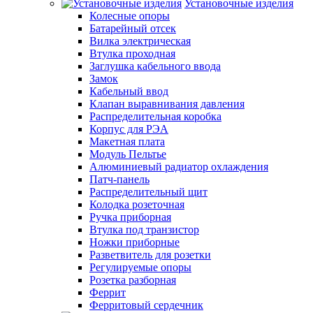
Установочные изделия
Колесные опоры
Батарейный отсек
Вилка электрическая
Втулка проходная
Заглушка кабельного ввода
Замок
Кабельный ввод
Клапан выравнивания давления
Распределительная коробка
Корпус для РЭА
Макетная плата
Модуль Пельтье
Алюминиевый радиатор охлаждения
Патч-панель
Распределительный щит
Колодка розеточная
Ручка приборная
Втулка под транзистор
Ножки приборные
Разветвитель для розетки
Регулируемые опоры
Розетка разборная
Феррит
Ферритовый сердечник