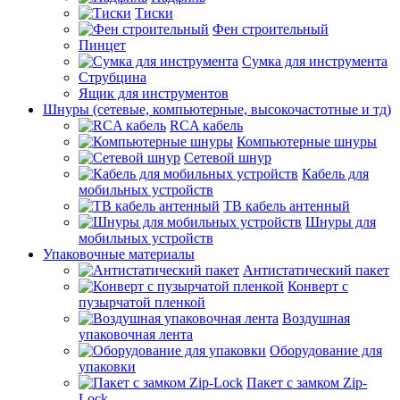
Тиски
Фен строительный
Пинцет
Сумка для инструмента
Струбцина
Ящик для инструментов
Шнуры (сетевые, компьютерные, высокочастотные и тд)
RCA кабель
Компьютерные шнуры
Сетевой шнур
Кабель для
мобильных устройств
ТВ кабель антенный
Шнуры для
мобильных устройств
Упаковочные материалы
Антистатический пакет
Конверт с
пузырчатой пленкой
Воздушная
упаковочная лента
Оборудование для
упаковки
Пакет с замком Zip-
Lock