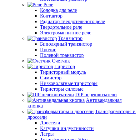
Реле
Колодка для реле
Контактор
Радиатор твердотельного реле
Твердотельное реле
Электромагнитное реле
Транзистор
Биполярный транзистор
Прочие
Полевой транзистор
Счетчик
Тиристор
Тиристорный модуль
Симистор
Низковольтные тиристоры
Тиристоры силовые
DIP переключатели
Антивандальная
кнопка
Трансформаторы и
дроссели
Дроссели
Катушки индуктивности
Латры
Трансформаторы 50гц