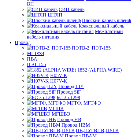
ВП
СИП кабель
ШТЛП
Плоский кабель шлейф
Коаксиальный кабель
Межплатный
кабель питания
Провод
ПЭТВ-2, ПЭТ-155
МГТФЭ
ПВА
ПЭТ-155
1852 (ALPHA WIRE)
H05V-K
H07V-K
Провод LIY
Провод SiF
БС 35-1298
МГТФ, МГТФЭ
МГШВ
МГШВЭ
Провод НВ
Провод НВМ
ПВ,ПУГВПВ,ПУГВ
Провод ПВАМ