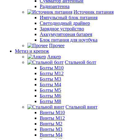
Сумматор антенный
Радиоантенна
Источник питания
Импульсный блок питания
Светодиодный драйвер
Зарядное устройство
Аккумуляторная батарея
Блок питания для ноутбука
Прочее
Метиз и крепеж
Анкер
Стальной болт
Болты М10
Болты М12
Болты М3
Болты М4
Болты М5
Болты М6
Болты М8
Стальной винт
Винты М10
Винты М12
Винты М2
Винты М3
Винты М4