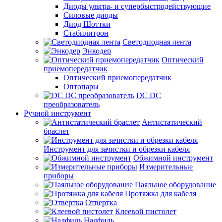
Диоды ультра- и супербыстродействующие
Силовые диоды
Диод Шоттки
Стабилитрон
Светодиодная лента
Энкодер
Оптический
приемопередатчик
Оптический приемопередатчик
Оптопары
DC DC
преобразователь
Ручной инструмент
Антистатический
браслет
Инструмент для зачистки и обрезки кабеля
Обжимной инструмент
Измерительные
приборы
Паяльное оборудование
Протяжка для кабеля
Отвертка
Клеевой пистолет
Надфиль