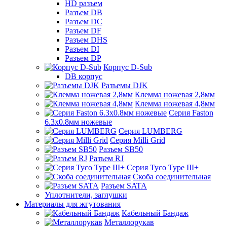
HD разъем
Разъем DB
Разъем DC
Разъем DF
Разъем DHS
Разъем DI
Разъем DP
Корпус D-Sub
DB корпус
Разъемы DJK
Клемма ножевая 2,8мм
Клемма ножевая 4,8мм
Серия Faston
6.3х0.8мм ножевые
Серия LUMBERG
Серия Milli Grid
Разъем SB50
Разъем RJ
Серия Tyco Type III+
Скоба соединительная
Разъем SATA
Уплотнители, заглушки
Материалы для жгутования
Кабельный Бандаж
Металлорукав