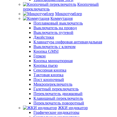
Кнопочный
переключатель
Микротумблер
Коммутация
Поплавковый выключатель
Выключатель на провод
Выключатель путевой
Джойстики
Клавиатура цифровая антивандальная
Выключатель с ключом
Кнопка GMSI
Геркон
Кнопка миниатюрная
Кнопка пьезо
Сенсорная кнопка
Тактовая кнопка
Пост кнопочный
Микропереключатель
Галетный переключатель
Переключатель движковый
Клавишный переключатель
Переключатель поворотный
ЖКИ индикатор
Графические индикаторы