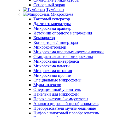
Символьные индикаторы
Сенсорный экран
Тумблеры
Микросхема
Тактовый генератор
Датчик температуры
Микросхема драйвер
Источник опорного напряжения
Компаратор
Конверторы / инверторы
Микроконтроллер
Микросхема программируемой логики
Стандартная логика микросхемы
Микросхемы интерфейса
Микросхема памяти
Микросхема питания
Микросхемы прочие
Специальные микросхемы
Мультиплексор
Операционный усилитель
Панельки для микросхем
Переключатели / коммутаторы
Аналого цифровой преобразователь
Преобразователи мультимедийные
Цифро аналоговый преобразователь