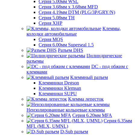
Серия 5.00мм WSL
Серия 3.68мм х 3.68мм MFD
Серия 4.19мм DTM (PLG/3P/GRY/N)
Серия 5.08мм TH
Серия XHP
Клеммы,
колодки автомобильные
Серия MQS
Серия 6.00мм Superseal 1.5
Разъем DHS
Цилиндрические
разъемы
DC - под обжим с
клеммами
Клеммный разъем
Клеммники Degson
Клеммники Klemsan
Клеммники SUPU
Клемма лепесток
Неизолированные кольцевые клеммы
Серия 6.20мм MFA
Серия 6.35мм
MFL (MLX, UMNL)
D-Sub разъем