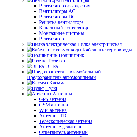
Вентиляторы
Вентилятор охлаждения
Вентиляторы AC
Вентиляторы DC
Решетка вентилятора
Канальный вентилятор
Монтажные пистоны
Вентилятор
Вилка электрическая
Кабельные гермовводы
Подшипник
Розетка
ЭПРА
Предохранитель автомобильный
Клемма
Пульт
Антенны
GPS антенна
GSM антенна
WiFi антенна
Антенны ТВ
Телескопическая антенна
Антенные делители
Ответвитель антенный