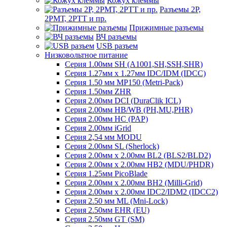
Кожух клеммы
Разъемы 2Р,
2РМТ, 2РТТ и пр.
Прижимные разъемы
ВЧ разъемы
USB разъем
Низковольтное питание
Серия 1.00мм SH (A1001,SH,SSH,SHR)
Серия 1.27мм x 1.27мм IDC/IDM (IDCC)
Серия 1.50 мм MP150 (Metri-Pack)
Серия 1.50мм ZHR
Серия 2.00мм DCI (DuraClik ICL)
Серия 2.00мм HB/WB (PH,MU,PHR)
Серия 2.00мм HC (PAP)
Серия 2.00мм iGrid
Серия 2,54 мм MODU
Серия 2.00мм SL (Sherlock)
Серия 2.00мм x 2.00мм BL2 (BLS2/BLD2)
Серия 2.00мм x 2.00мм HB2 (MDU/PHDR)
Серия 1.25мм PicoBlade
Серия 2.00мм х 2.00мм BH2 (Milli-Grid)
Серия 2.00мм х 2.00мм IDC2/IDM2 (IDCC2)
Серия 2.50 мм ML (Mni-Lock)
Серия 2.50мм EHR (EU)
Серия 2.50мм GT (SM)