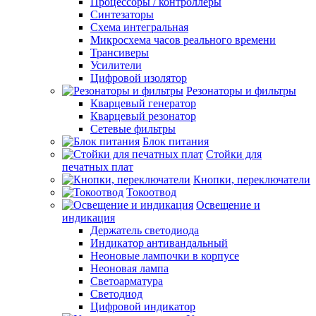
Процессоры / контроллеры
Синтезаторы
Схема интегральная
Микросхема часов реального времени
Трансиверы
Усилители
Цифровой изолятор
Резонаторы и фильтры
Кварцевый генератор
Кварцевый резонатор
Сетевые фильтры
Блок питания
Стойки для
печатных плат
Кнопки, переключатели
Токоотвод
Освещение и
индикация
Держатель светодиода
Индикатор антивандальный
Неоновые лампочки в корпусе
Неоновая лампа
Светоарматура
Светодиод
Цифровой индикатор