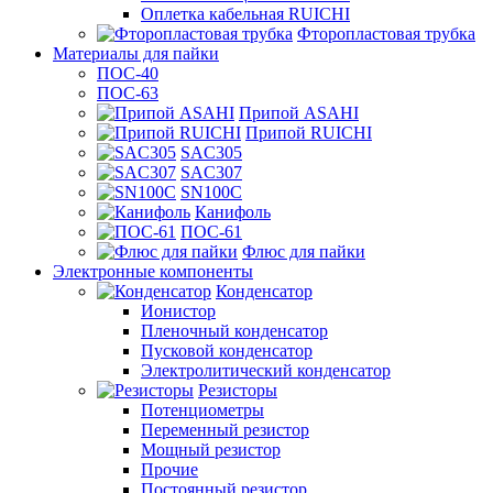
Оплетка кабельная RUICHI
Фторопластовая трубка
Материалы для пайки
ПОС-40
ПОС-63
Припой ASAHI
Припой RUICHI
SAC305
SAC307
SN100C
Канифоль
ПОС-61
Флюс для пайки
Электронные компоненты
Конденсатор
Ионистор
Пленочный конденсатор
Пусковой конденсатор
Электролитический конденсатор
Резисторы
Потенциометры
Переменный резистор
Мощный резистор
Прочие
Постоянный резистор