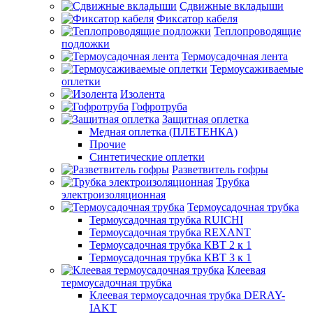
Сдвижные вкладыши
Фиксатор кабеля
Теплопроводящие
подложки
Термоусадочная лента
Термоусаживаемые
оплетки
Изолента
Гофротруба
Защитная оплетка
Медная оплетка (ПЛЕТЕНКА)
Прочие
Синтетические оплетки
Разветвитель гофры
Трубка
электроизоляционная
Термоусадочная трубка
Термоусадочная трубка RUICHI
Термоусадочная трубка REXANT
Термоусадочная трубка КВТ 2 к 1
Термоусадочная трубка КВТ 3 к 1
Клеевая
термоусадочная трубка
Клеевая термоусадочная трубка DERAY-
IAKT