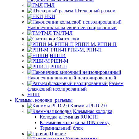
ГМЛ
Штекерный разъем
НКИ
Наконечник кольцевой неизолированный
ТМ/ТМЛ
Скотчлоки
РППИ-М, РППИ-П
РПИ-М, РПИ-П
НШПИ
РШИ-М
РШИ-П
Наконечник вилочный неизолированный
Разъем
флажковый изолированный
НШП
Клеммы, колодки, разъемы
Клеммы PUD 2.0
Клеммная колодка
Колодка клеммная RUICHI
Клеммная колодка на DIN-рейку
Терминальный блок
Прочие