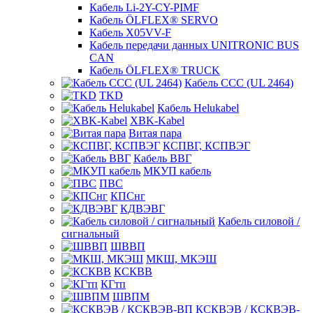
Кабель Li-2Y-CY-PIMF
Кабель ÖLFLEX® SERVO
Кабель X05VV-F
Кабель передачи данных UNITRONIC BUS
CAN
Кабель ÖLFLEX® TRUCK
Кабель CCC (UL 2464)
TKD
Кабель Helukabel
XBK-Kabel
Витая пара
КСПВГ, КСПВЭГ
Кабель ВВГ
МКУП кабель
ПВС
КПСнг
КДВЭВГ
Кабель силовой /
сигнальный
ШВВП
МКШ, МКЭШ
КСКВВ
КГтп
ШВПМ
КСКВЭВ / КСКВЭВ-