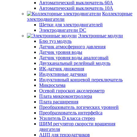
Автоматический выключатель 60А
Автоматический выключатель 10А
Коллекторные
электродвигатели
Щетки для электродвигателей
Электродвигатели DC
Электронные модули
Блю туз модуль
Датчик атмосферного давления
Датчик уровня воды
Датчик уровня воды аналоговый
Двухканальный релейный модуль
ИК-датчик движения
Индуктивные датчики
Индуктивный концевой переключатель
Микросхема
Осевой гироскоп акселерометр
Плата микроконтроллера
Плата расширения
Преобразователь логических уровней
Преобразхователь интерфейса
Усилитель D класса стерео
ШИМ регулятор скорости вращения
двигателя
АЦП для тензодатчиков