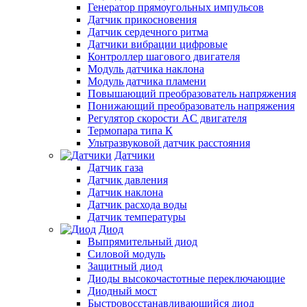
Генератор прямоугольных импульсов
Датчик прикосновения
Датчик сердечного ритма
Датчики вибрации цифровые
Контроллер шагового двигателя
Модуль датчика наклона
Модуль датчика пламени
Повышающий преобразователь напряжения
Понижающий преобразователь напряжения
Регулятор скорости AC двигателя
Термопара типа К
Ультразвуковой датчик расстояния
Датчики
Датчик газа
Датчик давления
Датчик наклона
Датчик расхода воды
Датчик температуры
Диод
Выпрямительный диод
Силовой модуль
Защитный диод
Диоды высокочастотные переключающие
Диодный мост
Быстровосстанавливающийся диод