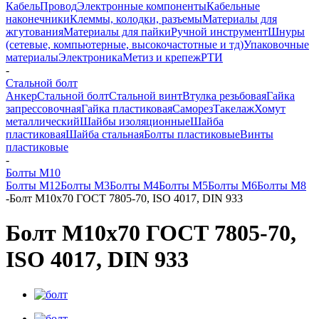
Кабель
Провод
Электронные компоненты
Кабельные
наконечники
Клеммы, колодки, разъемы
Материалы для
жгутования
Материалы для пайки
Ручной инструмент
Шнуры
(сетевые, компьютерные, высокочастотные и тд)
Упаковочные
материалы
Электроника
Метиз и крепеж
РТИ
-
Стальной болт
Анкер
Стальной болт
Стальной винт
Втулка резьбовая
Гайка
запрессовочная
Гайка пластиковая
Саморез
Такелаж
Хомут
металлический
Шайбы изоляционные
Шайба
пластиковая
Шайба стальная
Болты пластиковые
Винты
пластиковые
-
Болты М10
Болты М12
Болты М3
Болты М4
Болты М5
Болты М6
Болты М8
-
Болт M10x70 ГОСТ 7805-70, ISO 4017, DIN 933
Болт M10x70 ГОСТ 7805-70,
ISO 4017, DIN 933