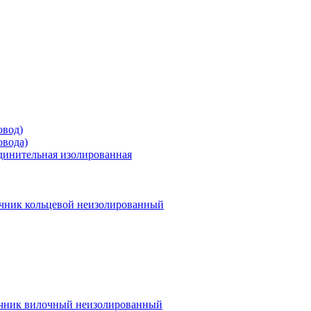
овод)
овода)
единительная изолированная
чник кольцевой неизолированный
чник вилочный неизолированный