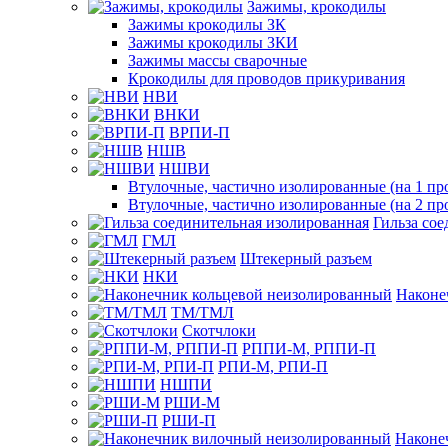
Зажимы, крокодилы
Зажимы крокодилы ЗК
Зажимы крокодилы ЗКИ
Зажимы массы сварочные
Крокодилы для проводов прикуривания
НВИ
ВНКИ
ВРПИ-П
НШВ
НШВИ
Втулочные, частично изолированные (на 1 пр
Втулочные, частично изолированные (на 2 пр
Гильза со
ГМЛ
Штекерный разъем
НКИ
Наконе
ТМ/ТМЛ
Скотчлоки
РППИ-М, РППИ-П
РПИ-М, РПИ-П
НШПИ
РШИ-М
РШИ-П
Наконе