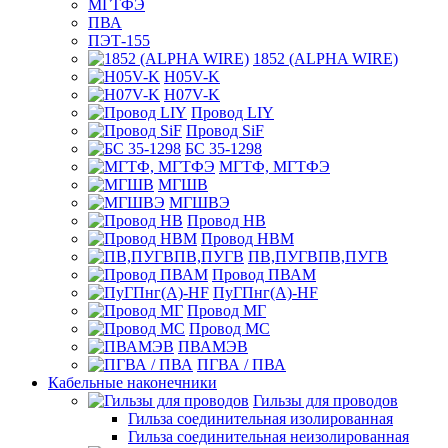
МГТФЭ
ПВА
ПЭТ-155
1852 (ALPHA WIRE)
H05V-K
H07V-K
Провод LIY
Провод SiF
БС 35-1298
МГТФ, МГТФЭ
МГШВ
МГШВЭ
Провод НВ
Провод НВМ
ПВ,ПУГВПВ,ПУГВ
Провод ПВАМ
ПуГПнг(A)-HF
Провод МГ
Провод МС
ПВАМЭВ
ПГВА / ПВА
Кабельные наконечники
Гильзы для проводов
Гильза соединительная изолированная
Гильза соединительная неизолированная