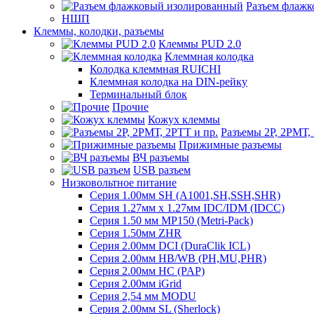
Разъем флаж
НШП
Клеммы, колодки, разъемы
Клеммы PUD 2.0
Клеммная колодка
Колодка клеммная RUICHI
Клеммная колодка на DIN-рейку
Терминальный блок
Прочие
Кожух клеммы
Разъемы 2Р, 2РМТ,
Прижимные разъемы
ВЧ разъемы
USB разъем
Низковольтное питание
Серия 1.00мм SH (A1001,SH,SSH,SHR)
Серия 1.27мм x 1.27мм IDC/IDM (IDCC)
Серия 1.50 мм MP150 (Metri-Pack)
Серия 1.50мм ZHR
Серия 2.00мм DCI (DuraClik ICL)
Серия 2.00мм HB/WB (PH,MU,PHR)
Серия 2.00мм HC (PAP)
Серия 2.00мм iGrid
Серия 2,54 мм MODU
Серия 2.00мм SL (Sherlock)