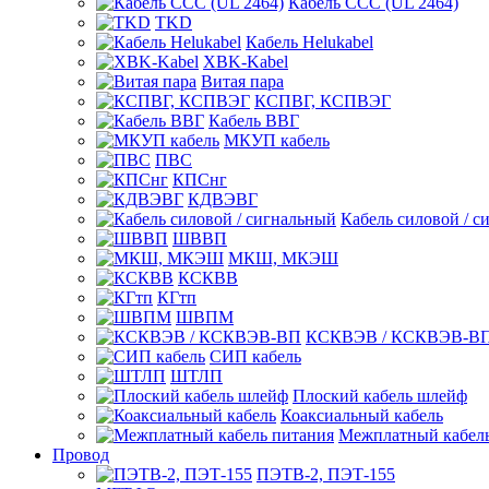
Кабель CCC (UL 2464)
TKD
Кабель Helukabel
XBK-Kabel
Витая пара
КСПВГ, КСПВЭГ
Кабель ВВГ
МКУП кабель
ПВС
КПСнг
КДВЭВГ
Кабель силовой / с
ШВВП
МКШ, МКЭШ
КСКВВ
КГтп
ШВПМ
КСКВЭВ / КСКВЭВ-В
СИП кабель
ШТЛП
Плоский кабель шлейф
Коаксиальный кабель
Межплатный кабель
Провод
ПЭТВ-2, ПЭТ-155