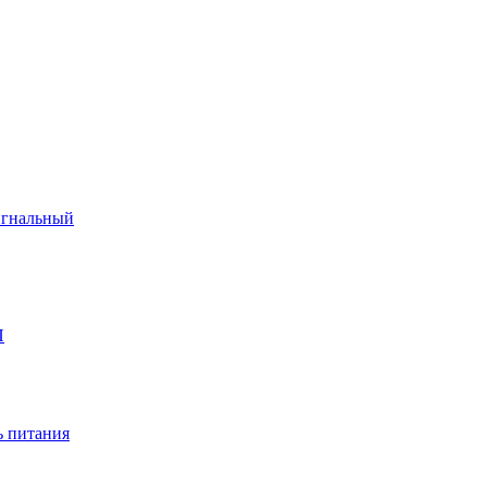
игнальный
П
 питания