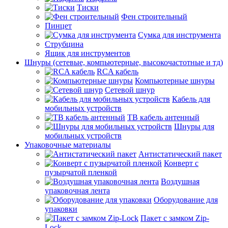
Тиски
Фен строительный
Пинцет
Сумка для инструмента
Струбцина
Ящик для инструментов
Шнуры (сетевые, компьютерные, высокочастотные и тд)
RCA кабель
Компьютерные шнуры
Сетевой шнур
Кабель для
мобильных устройств
ТВ кабель антенный
Шнуры для
мобильных устройств
Упаковочные материалы
Антистатический пакет
Конверт с
пузырчатой пленкой
Воздушная
упаковочная лента
Оборудование для
упаковки
Пакет с замком Zip-
Lock