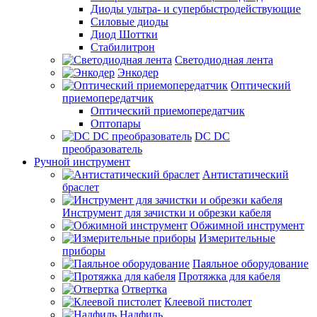
Диоды ультра- и супербыстродействующие
Силовые диоды
Диод Шоттки
Стабилитрон
Светодиодная лента
Энкодер
Оптический
приемопередатчик
Оптический приемопередатчик
Оптопары
DC DC
преобразователь
Ручной инструмент
Антистатический
браслет
Инструмент для зачистки и обрезки кабеля
Обжимной инструмент
Измерительные
приборы
Паяльное оборудование
Протяжка для кабеля
Отвертка
Клеевой пистолет
Надфиль