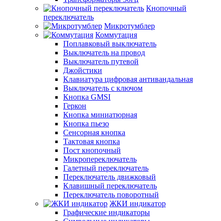
Кнопочный
переключатель
Микротумблер
Коммутация
Поплавковый выключатель
Выключатель на провод
Выключатель путевой
Джойстики
Клавиатура цифровая антивандальная
Выключатель с ключом
Кнопка GMSI
Геркон
Кнопка миниатюрная
Кнопка пьезо
Сенсорная кнопка
Тактовая кнопка
Пост кнопочный
Микропереключатель
Галетный переключатель
Переключатель движковый
Клавишный переключатель
Переключатель поворотный
ЖКИ индикатор
Графические индикаторы