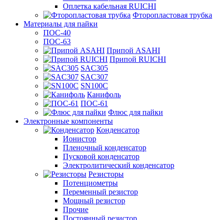
Оплетка кабельная RUICHI
Фторопластовая трубка
Материалы для пайки
ПОС-40
ПОС-63
Припой ASAHI
Припой RUICHI
SAC305
SAC307
SN100C
Канифоль
ПОС-61
Флюс для пайки
Электронные компоненты
Конденсатор
Ионистор
Пленочный конденсатор
Пусковой конденсатор
Электролитический конденсатор
Резисторы
Потенциометры
Переменный резистор
Мощный резистор
Прочие
Постоянный резистор