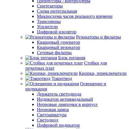
Процессоры / контроллеры
Синтезаторы
Схема интегральная
Микросхема часов реального времени
Трансиверы
Усилители
Цифровой изолятор
Резонаторы и фильтры
Кварцевый генератор
Кварцевый резонатор
Сетевые фильтры
Блок питания
Стойки для
печатных плат
Кнопки, переключатели
Токоотвод
Освещение и
индикация
Держатель светодиода
Индикатор антивандальный
Неоновые лампочки в корпусе
Неоновая лампа
Светоарматура
Светодиод
Цифровой индикатор