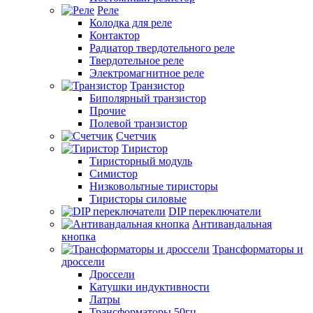
Реле
Колодка для реле
Контактор
Радиатор твердотельного реле
Твердотельное реле
Электромагнитное реле
Транзистор
Биполярный транзистор
Прочие
Полевой транзистор
Счетчик
Тиристор
Тиристорный модуль
Симистор
Низковольтные тиристоры
Тиристоры силовые
DIP переключатели
Антивандальная
кнопка
Трансформаторы и
дроссели
Дроссели
Катушки индуктивности
Латры
Трансформаторы 50гц