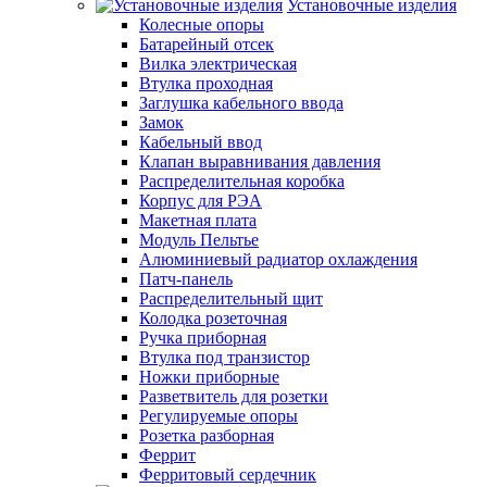
Установочные изделия
Колесные опоры
Батарейный отсек
Вилка электрическая
Втулка проходная
Заглушка кабельного ввода
Замок
Кабельный ввод
Клапан выравнивания давления
Распределительная коробка
Корпус для РЭА
Макетная плата
Модуль Пельтье
Алюминиевый радиатор охлаждения
Патч-панель
Распределительный щит
Колодка розеточная
Ручка приборная
Втулка под транзистор
Ножки приборные
Разветвитель для розетки
Регулируемые опоры
Розетка разборная
Феррит
Ферритовый сердечник