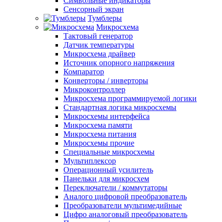
Символьные индикаторы
Сенсорный экран
Тумблеры
Микросхема
Тактовый генератор
Датчик температуры
Микросхема драйвер
Источник опорного напряжения
Компаратор
Конверторы / инверторы
Микроконтроллер
Микросхема программируемой логики
Стандартная логика микросхемы
Микросхемы интерфейса
Микросхема памяти
Микросхема питания
Микросхемы прочие
Специальные микросхемы
Мультиплексор
Операционный усилитель
Панельки для микросхем
Переключатели / коммутаторы
Аналого цифровой преобразователь
Преобразователи мультимедийные
Цифро аналоговый преобразователь