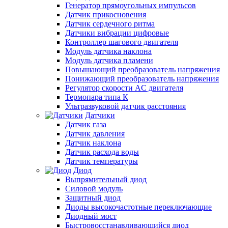
Генератор прямоугольных импульсов
Датчик прикосновения
Датчик сердечного ритма
Датчики вибрации цифровые
Контроллер шагового двигателя
Модуль датчика наклона
Модуль датчика пламени
Повышающий преобразователь напряжения
Понижающий преобразователь напряжения
Регулятор скорости AC двигателя
Термопара типа К
Ультразвуковой датчик расстояния
Датчики
Датчик газа
Датчик давления
Датчик наклона
Датчик расхода воды
Датчик температуры
Диод
Выпрямительный диод
Силовой модуль
Защитный диод
Диоды высокочастотные переключающие
Диодный мост
Быстровосстанавливающийся диод