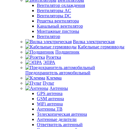
Вентиляторы
Вентилятор охлаждения
Вентиляторы AC
Вентиляторы DC
Решетка вентилятора
Канальный вентилятор
Монтажные пистоны
Вентилятор
Вилка электрическая
Кабельные гермовводы
Подшипник
Розетка
ЭПРА
Предохранитель автомобильный
Клемма
Пульт
Антенны
GPS антенна
GSM антенна
WiFi антенна
Антенны ТВ
Телескопическая антенна
Антенные делители
Ответвитель антенный