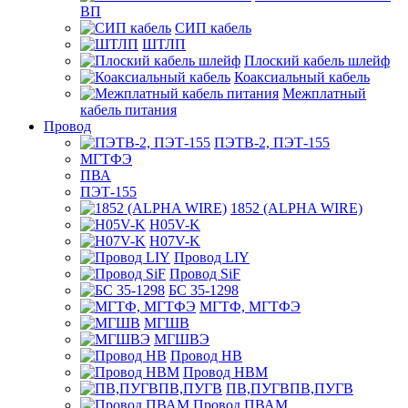
ВП
СИП кабель
ШТЛП
Плоский кабель шлейф
Коаксиальный кабель
Межплатный
кабель питания
Провод
ПЭТВ-2, ПЭТ-155
МГТФЭ
ПВА
ПЭТ-155
1852 (ALPHA WIRE)
H05V-K
H07V-K
Провод LIY
Провод SiF
БС 35-1298
МГТФ, МГТФЭ
МГШВ
МГШВЭ
Провод НВ
Провод НВМ
ПВ,ПУГВПВ,ПУГВ
Провод ПВАМ