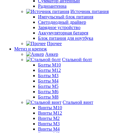
Сумматор антенный
Радиоантенна
Источник питания
Импульсный блок питания
Светодиодный драйвер
Зарядное устройство
Аккумуляторная батарея
Блок питания для ноутбука
Прочее
Метиз и крепеж
Анкер
Стальной болт
Болты М10
Болты М12
Болты М3
Болты М4
Болты М5
Болты М6
Болты М8
Стальной винт
Винты М10
Винты М12
Винты М2
Винты М3
Винты М4