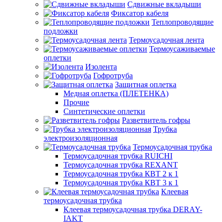
Сдвижные вкладыши
Фиксатор кабеля
Теплопроводящие
подложки
Термоусадочная лента
Термоусаживаемые
оплетки
Изолента
Гофротруба
Защитная оплетка
Медная оплетка (ПЛЕТЕНКА)
Прочие
Синтетические оплетки
Разветвитель гофры
Трубка
электроизоляционная
Термоусадочная трубка
Термоусадочная трубка RUICHI
Термоусадочная трубка REXANT
Термоусадочная трубка КВТ 2 к 1
Термоусадочная трубка КВТ 3 к 1
Клеевая
термоусадочная трубка
Клеевая термоусадочная трубка DERAY-
IAKT