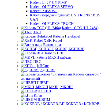
Кабель Li-2Y-CY-PIMF
Кабель ÖLFLEX® SERVO
Кабель X05VV-F
Кабель передачи данных UNITRONIC BUS
CAN
Кабель ÖLFLEX® TRUCK
Кабель CCC (UL 2464)
TKD
Кабель Helukabel
XBK-Kabel
Витая пара
КСПВГ, КСПВЭГ
Кабель ВВГ
МКУП кабель
ПВС
КПСнг
КДВЭВГ
Кабель силовой /
сигнальный
ШВВП
МКШ, МКЭШ
КСКВВ
КГтп
ШВПМ
КСКВЭВ / КСКВЭВ-