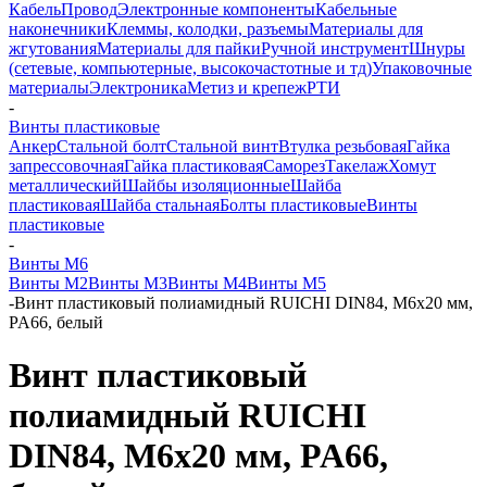
Кабель
Провод
Электронные компоненты
Кабельные
наконечники
Клеммы, колодки, разъемы
Материалы для
жгутования
Материалы для пайки
Ручной инструмент
Шнуры
(сетевые, компьютерные, высокочастотные и тд)
Упаковочные
материалы
Электроника
Метиз и крепеж
РТИ
-
Винты пластиковые
Анкер
Стальной болт
Стальной винт
Втулка резьбовая
Гайка
запрессовочная
Гайка пластиковая
Саморез
Такелаж
Хомут
металлический
Шайбы изоляционные
Шайба
пластиковая
Шайба стальная
Болты пластиковые
Винты
пластиковые
-
Винты М6
Винты М2
Винты М3
Винты М4
Винты М5
-
Винт пластиковый полиамидный RUICHI DIN84, М6x20 мм,
PA66, белый
Винт пластиковый
полиамидный RUICHI
DIN84, М6x20 мм, PA66,