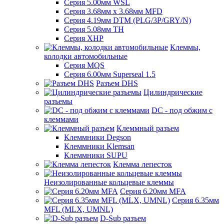
Серия 5.00мм WSL
Серия 3.68мм х 3.68мм MFD
Серия 4.19мм DTM (PLG/3P/GRY/N)
Серия 5.08мм TH
Серия XHP
Клеммы,
колодки автомобильные
Серия MQS
Серия 6.00мм Superseal 1.5
Разъем DHS
Цилиндрические
разъемы
DC - под обжим с
клеммами
Клеммный разъем
Клеммники Degson
Клеммники Klemsan
Клеммники SUPU
Клемма лепесток
Неизолированные кольцевые клеммы
Серия 6.20мм MFA
Серия 6.35мм
MFL (MLX, UMNL)
D-Sub разъем