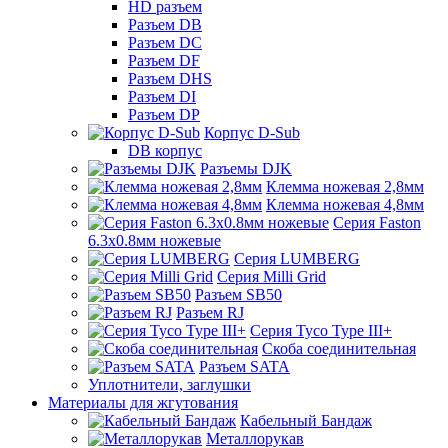
HD разъем
Разъем DB
Разъем DC
Разъем DF
Разъем DHS
Разъем DI
Разъем DP
Корпус D-Sub
DB корпус
Разъемы DJK
Клемма ножевая 2,8мм
Клемма ножевая 4,8мм
Серия Faston
6.3х0.8мм ножевые
Серия LUMBERG
Серия Milli Grid
Разъем SB50
Разъем RJ
Серия Tyco Type III+
Скоба соединительная
Разъем SATA
Уплотнители, заглушки
Материалы для жгутования
Кабельный Бандаж
Металлорукав