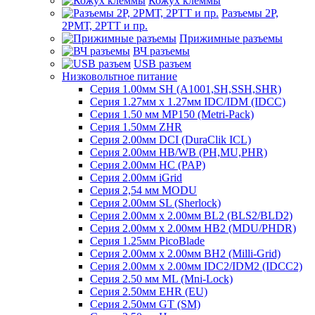
Кожух клеммы
Разъемы 2Р,
2РМТ, 2РТТ и пр.
Прижимные разъемы
ВЧ разъемы
USB разъем
Низковольтное питание
Серия 1.00мм SH (A1001,SH,SSH,SHR)
Серия 1.27мм x 1.27мм IDC/IDM (IDCC)
Серия 1.50 мм MP150 (Metri-Pack)
Серия 1.50мм ZHR
Серия 2.00мм DCI (DuraClik ICL)
Серия 2.00мм HB/WB (PH,MU,PHR)
Серия 2.00мм HC (PAP)
Серия 2.00мм iGrid
Серия 2,54 мм MODU
Серия 2.00мм SL (Sherlock)
Серия 2.00мм x 2.00мм BL2 (BLS2/BLD2)
Серия 2.00мм x 2.00мм HB2 (MDU/PHDR)
Серия 1.25мм PicoBlade
Серия 2.00мм х 2.00мм BH2 (Milli-Grid)
Серия 2.00мм х 2.00мм IDC2/IDM2 (IDCC2)
Серия 2.50 мм ML (Mni-Lock)
Серия 2.50мм EHR (EU)
Серия 2.50мм GT (SM)