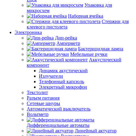
Упаковка для
микросхем
Наборная ячейка
Стержни для
клеевого пистолета
Электроника
Дин-рейка
Амперметр
Бактерицидная лампа
Мебельные ручки
Аккустический
компонент
Динамик акустический
Излучатели
Телефонный капсюль
Элекретный микрофон
Текстолит
Разъем питания
Сетевые шнуры
Автоматический выключатель
Вольтметр
Дифференциальные автоматы
Линейный актуатор