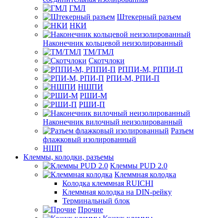
ГМЛ
Штекерный разъем
НКИ
Наконечник кольцевой неизолированный
ТМ/ТМЛ
Скотчлоки
РППИ-М, РППИ-П
РПИ-М, РПИ-П
НШПИ
РШИ-М
РШИ-П
Наконечник вилочный неизолированный
Разъем
флажковый изолированный
НШП
Клеммы, колодки, разъемы
Клеммы PUD 2.0
Клеммная колодка
Колодка клеммная RUICHI
Клеммная колодка на DIN-рейку
Терминальный блок
Прочие