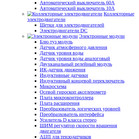
Автоматический выключатель 60А
Автоматический выключатель 10А
Коллекторные
электродвигатели
Щетки для электродвигателей
Электродвигатели DC
Электронные модули
Блю туз модуль
Датчик атмосферного давления
Датчик уровня воды
Датчик уровня воды аналоговый
Двухканальный релейный модуль
ИК-датчик движения
Индуктивные датчики
Индуктивный концевой переключатель
Микросхема
Осевой гироскоп акселерометр
Плата микроконтроллера
Плата расширения
Преобразователь логических уровней
Преобразхователь интерфейса
Усилитель D класса стерео
ШИМ регулятор скорости вращения
двигателя
АЦП для тензодатчиков