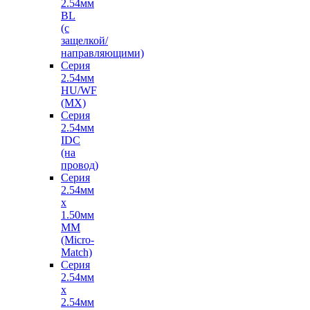
2.54мм
BL
(с
защелкой/
направляющими)
Серия
2.54мм
HU/WF
(MX)
Серия
2.54мм
IDC
(на
провод)
Серия
2.54мм
х
1.50мм
MM
(Micro-
Match)
Серия
2.54мм
х
2.54мм