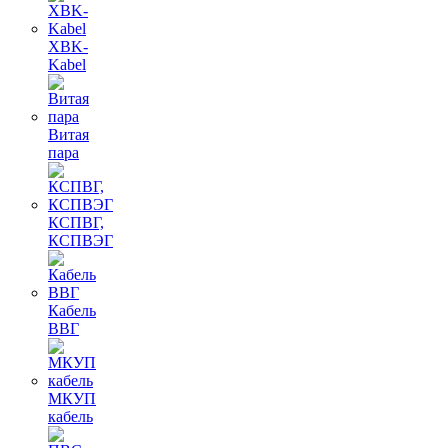
XBK-
Kabel
Витая
пара
КСПВГ,
КСПВЭГ
Кабель
ВВГ
МКУП
кабель