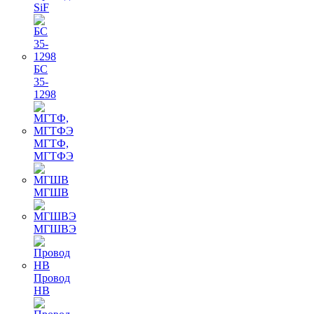
SiF
БС
35-
1298
МГТФ,
МГТФЭ
МГШВ
МГШВЭ
Провод
НВ