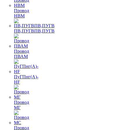
Провод
НВМ
ПВ,ПУГВПВ,ПУГВ
Провод
ПВАМ
ПуГПнг(A)-
HF
Провод
МГ
Провод