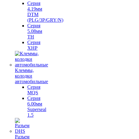
Серия
4.19мм
DTM
(PLG/3P/GRY/N)
Серия
5.08мм
TH
Серия
XHP
Клеммы,
колодки
автомобильные
Серия
MQS
Серия
6.00мм
Superseal
1.5
Разъем