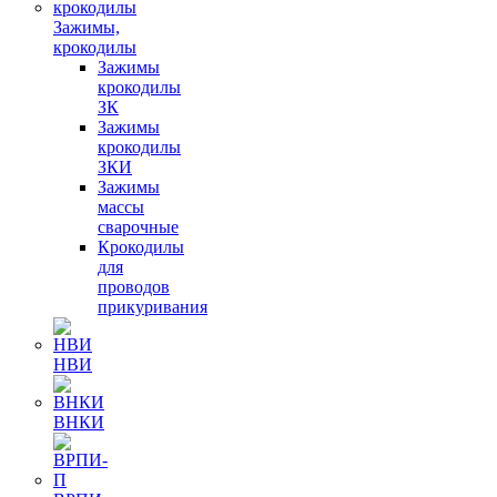
Зажимы,
крокодилы
Зажимы
крокодилы
ЗК
Зажимы
крокодилы
ЗКИ
Зажимы
массы
сварочные
Крокодилы
для
проводов
прикуривания
НВИ
ВНКИ