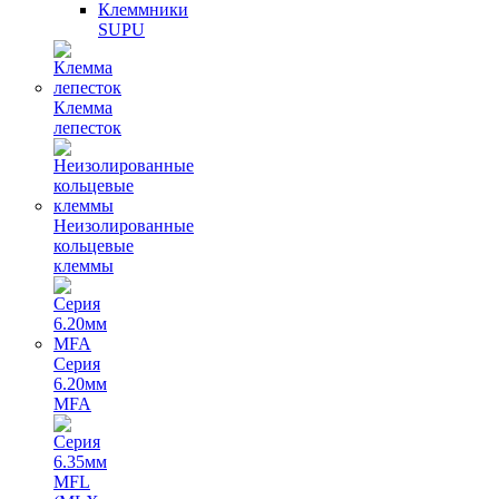
Клеммники
SUPU
Клемма
лепесток
Неизолированные
кольцевые
клеммы
Серия
6.20мм
MFA