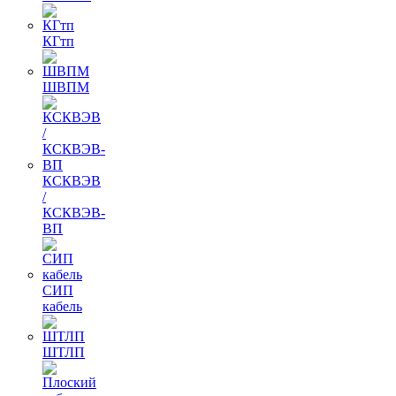
КГтп
ШВПМ
КСКВЭВ
/
КСКВЭВ-
ВП
СИП
кабель
ШТЛП