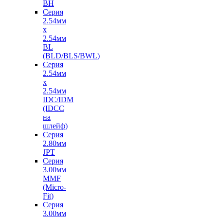
BH
Серия
2.54мм
х
2.54мм
BL
(BLD/BLS/BWL)
Серия
2.54мм
х
2.54мм
IDC/IDM
(IDCC
на
шлейф)
Серия
2.80мм
JPT
Серия
3.00мм
MMF
(Micro-
Fit)
Серия
3.00мм