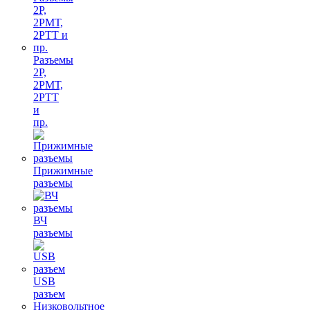
Разъемы
2Р,
2РМТ,
2РТТ
и
пр.
Прижимные
разъемы
ВЧ
разъемы
USB
разъем
Низковольтное