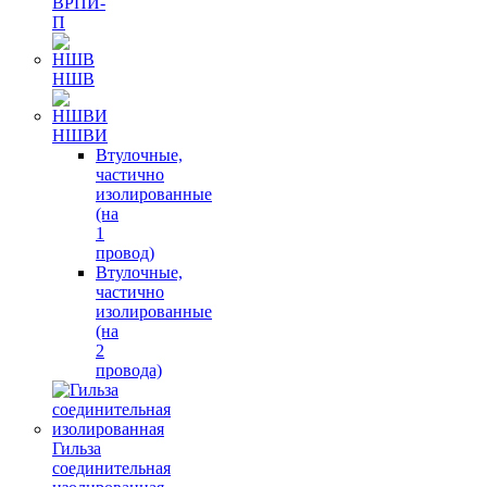
ВРПИ-
П
НШВ
НШВИ
Втулочные,
частично
изолированные
(на
1
провод)
Втулочные,
частично
изолированные
(на
2
провода)
Гильза
соединительная