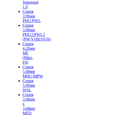
Superseal
1.0
Серия
3.96мм
PHU/PWL
Серия
3.96мм
PHU2/PWL2
(PW/VHR/SVH)
Серия
4.20мм
MF
(Mini-
Fit)
Серия
5.08мм
MHU/MPW
Серия
5.00мм
WSL
Серия
3.68мм
х
3.68мм
MFD