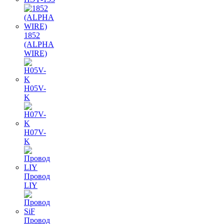
1852
(ALPHA
WIRE)
H05V-
K
H07V-
K
Провод
LIY
Провод