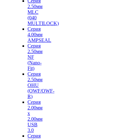
Серия
2.50мм
MLC
(040
MULTILOCK)
Серия
4.00мм
AMPSEAL
Серия
2.50мм
NF
(Nano-
Fit)
Серия
2.50мм
OHU
(OWF/OWF-
R)
Серия
2.00мм
x
2.00мм
USB
3.0
Серия