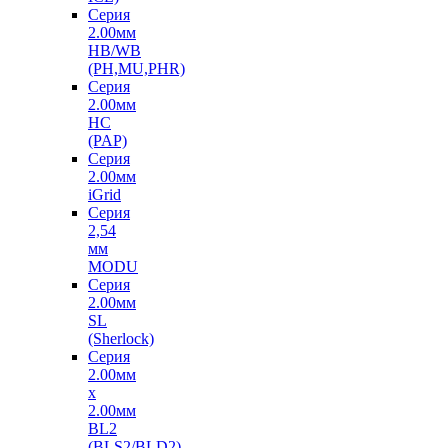
Серия
2.00мм
HB/WB
(PH,MU,PHR)
Серия
2.00мм
HC
(PAP)
Серия
2.00мм
iGrid
Серия
2,54
мм
MODU
Серия
2.00мм
SL
(Sherlock)
Серия
2.00мм
x
2.00мм
BL2
(BLS2/BLD2)