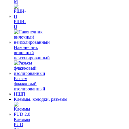
М
РШИ-
П
Наконечник
вилочный
неизолированный
Разъем
флажковый
изолированный
НШП
Клеммы, колодки, разъемы
Клеммы
PUD