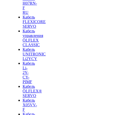
H07RN-
F
RU
Кабель
FLEXICORE
SERVO
Кабель
управления
ÖLFLEX
CLASSIC
Кабель
UNITRONIC
Li2YCY
Кабель
Li-
2Y-
CY-
PIMF
Кабель
ÖLFLEX®
SERVO
Кабель
X05VV-
F
Кабель