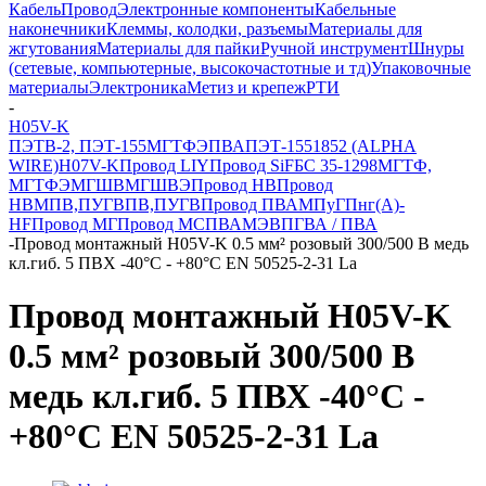
Кабель
Провод
Электронные компоненты
Кабельные
наконечники
Клеммы, колодки, разъемы
Материалы для
жгутования
Материалы для пайки
Ручной инструмент
Шнуры
(сетевые, компьютерные, высокочастотные и тд)
Упаковочные
материалы
Электроника
Метиз и крепеж
РТИ
-
H05V-K
ПЭТВ-2, ПЭТ-155
МГТФЭ
ПВА
ПЭТ-155
1852 (ALPHA
WIRE)
H07V-K
Провод LIY
Провод SiF
БС 35-1298
МГТФ,
МГТФЭ
МГШВ
МГШВЭ
Провод НВ
Провод
НВМ
ПВ,ПУГВПВ,ПУГВ
Провод ПВАМ
ПуГПнг(A)-
HF
Провод МГ
Провод МС
ПВАМЭВ
ПГВА / ПВА
-
Провод монтажный H05V-K 0.5 мм² розовый 300/500 В медь
кл.гиб. 5 ПВХ -40°C - +80°C EN 50525-2-31 La
Провод монтажный H05V-K
0.5 мм² розовый 300/500 В
медь кл.гиб. 5 ПВХ -40°C -
+80°C EN 50525-2-31 La