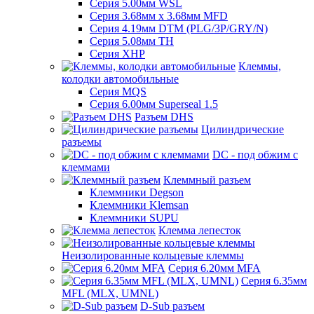
Серия 5.00мм WSL
Серия 3.68мм х 3.68мм MFD
Серия 4.19мм DTM (PLG/3P/GRY/N)
Серия 5.08мм TH
Серия XHP
Клеммы,
колодки автомобильные
Серия MQS
Серия 6.00мм Superseal 1.5
Разъем DHS
Цилиндрические
разъемы
DC - под обжим с
клеммами
Клеммный разъем
Клеммники Degson
Клеммники Klemsan
Клеммники SUPU
Клемма лепесток
Неизолированные кольцевые клеммы
Серия 6.20мм MFA
Серия 6.35мм
MFL (MLX, UMNL)
D-Sub разъем