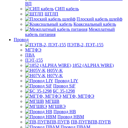
ВП
СИП кабель
ШТЛП
Плоский кабель шлейф
Коаксиальный кабель
Межплатный
кабель питания
Провод
ПЭТВ-2, ПЭТ-155
МГТФЭ
ПВА
ПЭТ-155
1852 (ALPHA WIRE)
H05V-K
H07V-K
Провод LIY
Провод SiF
БС 35-1298
МГТФ, МГТФЭ
МГШВ
МГШВЭ
Провод НВ
Провод НВМ
ПВ,ПУГВПВ,ПУГВ
Провод ПВАМ