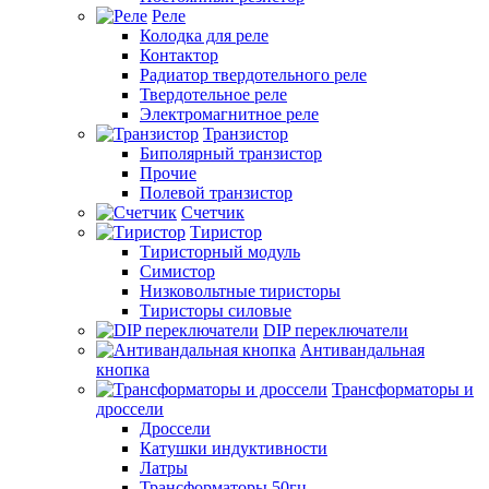
Реле
Колодка для реле
Контактор
Радиатор твердотельного реле
Твердотельное реле
Электромагнитное реле
Транзистор
Биполярный транзистор
Прочие
Полевой транзистор
Счетчик
Тиристор
Тиристорный модуль
Симистор
Низковольтные тиристоры
Тиристоры силовые
DIP переключатели
Антивандальная
кнопка
Трансформаторы и
дроссели
Дроссели
Катушки индуктивности
Латры
Трансформаторы 50гц