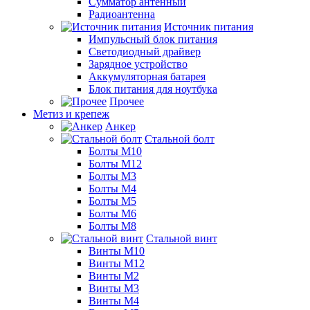
Сумматор антенный
Радиоантенна
Источник питания
Импульсный блок питания
Светодиодный драйвер
Зарядное устройство
Аккумуляторная батарея
Блок питания для ноутбука
Прочее
Метиз и крепеж
Анкер
Стальной болт
Болты М10
Болты М12
Болты М3
Болты М4
Болты М5
Болты М6
Болты М8
Стальной винт
Винты М10
Винты М12
Винты М2
Винты М3
Винты М4