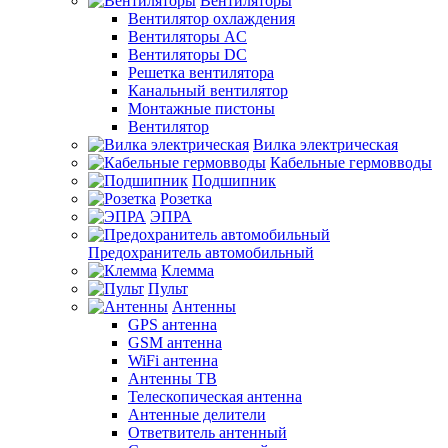
Вентиляторы
Вентилятор охлаждения
Вентиляторы AC
Вентиляторы DC
Решетка вентилятора
Канальный вентилятор
Монтажные пистоны
Вентилятор
Вилка электрическая
Кабельные гермовводы
Подшипник
Розетка
ЭПРА
Предохранитель автомобильный
Клемма
Пульт
Антенны
GPS антенна
GSM антенна
WiFi антенна
Антенны ТВ
Телескопическая антенна
Антенные делители
Ответвитель антенный