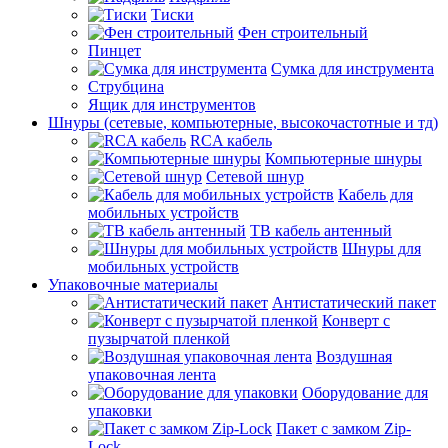
Тиски
Фен строительный
Пинцет
Сумка для инструмента
Струбцина
Ящик для инструментов
Шнуры (сетевые, компьютерные, высокочастотные и тд)
RCA кабель
Компьютерные шнуры
Сетевой шнур
Кабель для
мобильных устройств
ТВ кабель антенный
Шнуры для
мобильных устройств
Упаковочные материалы
Антистатический пакет
Конверт с
пузырчатой пленкой
Воздушная
упаковочная лента
Оборудование для
упаковки
Пакет с замком Zip-
Lock