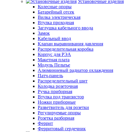
Установочные изделия
Колесные опоры
Батарейный отсек
Вилка электрическая
Втулка проходная
Заглушка кабельного ввода
Замок
Кабельный ввод
Клапан выравнивания давления
Распределительная коробка
Корпус для РЭА
Макетная плата
Модуль Пельтье
Алюминиевый радиатор охлаждения
Патч-панель
Распределительный щит
Колодка розеточная
Ручка приборная
Втулка под транзистор
Ножки приборные
Разветвитель для розетки
Регулируемые опоры
Розетка разборная
Феррит
Ферритовый сердечник