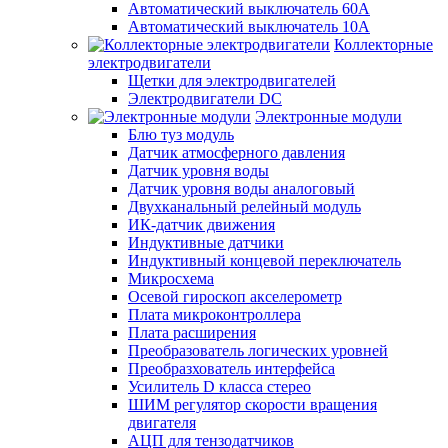
Автоматический выключатель 60А
Автоматический выключатель 10А
Коллекторные
электродвигатели
Щетки для электродвигателей
Электродвигатели DC
Электронные модули
Блю туз модуль
Датчик атмосферного давления
Датчик уровня воды
Датчик уровня воды аналоговый
Двухканальный релейный модуль
ИК-датчик движения
Индуктивные датчики
Индуктивный концевой переключатель
Микросхема
Осевой гироскоп акселерометр
Плата микроконтроллера
Плата расширения
Преобразователь логических уровней
Преобразхователь интерфейса
Усилитель D класса стерео
ШИМ регулятор скорости вращения
двигателя
АЦП для тензодатчиков