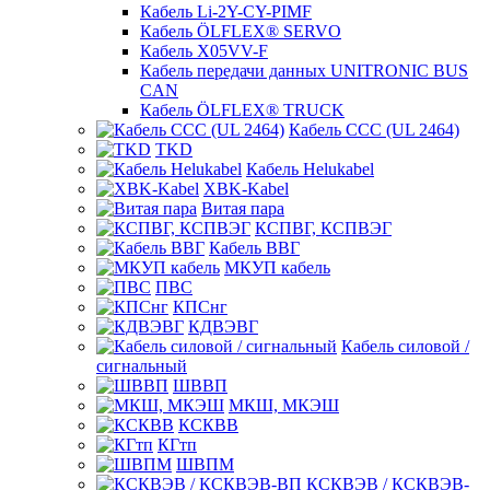
Кабель Li-2Y-CY-PIMF
Кабель ÖLFLEX® SERVO
Кабель X05VV-F
Кабель передачи данных UNITRONIC BUS
CAN
Кабель ÖLFLEX® TRUCK
Кабель CCC (UL 2464)
TKD
Кабель Helukabel
XBK-Kabel
Витая пара
КСПВГ, КСПВЭГ
Кабель ВВГ
МКУП кабель
ПВС
КПСнг
КДВЭВГ
Кабель силовой /
сигнальный
ШВВП
МКШ, МКЭШ
КСКВВ
КГтп
ШВПМ
КСКВЭВ / КСКВЭВ-