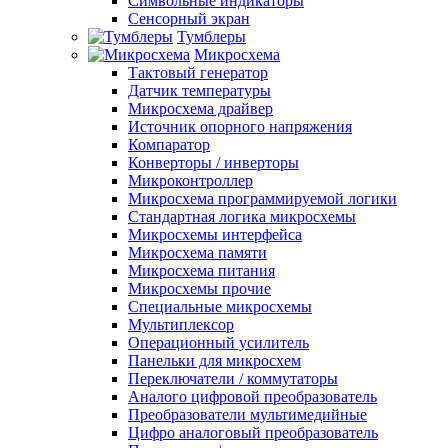
Символьные индикаторы
Сенсорный экран
Тумблеры
Микросхема
Тактовый генератор
Датчик температуры
Микросхема драйвер
Источник опорного напряжения
Компаратор
Конверторы / инверторы
Микроконтроллер
Микросхема программируемой логики
Стандартная логика микросхемы
Микросхемы интерфейса
Микросхема памяти
Микросхема питания
Микросхемы прочие
Специальные микросхемы
Мультиплексор
Операционный усилитель
Панельки для микросхем
Переключатели / коммутаторы
Аналого цифровой преобразователь
Преобразователи мультимедийные
Цифро аналоговый преобразователь