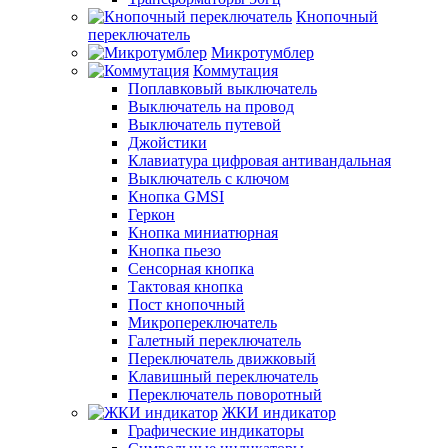
Кнопочный
переключатель
Микротумблер
Коммутация
Поплавковый выключатель
Выключатель на провод
Выключатель путевой
Джойстики
Клавиатура цифровая антивандальная
Выключатель с ключом
Кнопка GMSI
Геркон
Кнопка миниатюрная
Кнопка пьезо
Сенсорная кнопка
Тактовая кнопка
Пост кнопочный
Микропереключатель
Галетный переключатель
Переключатель движковый
Клавишный переключатель
Переключатель поворотный
ЖКИ индикатор
Графические индикаторы