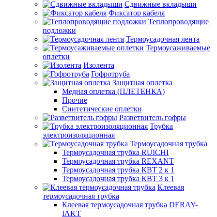
Сдвижные вкладыши
Фиксатор кабеля
Теплопроводящие
подложки
Термоусадочная лента
Термоусаживаемые
оплетки
Изолента
Гофротруба
Защитная оплетка
Медная оплетка (ПЛЕТЕНКА)
Прочие
Синтетические оплетки
Разветвитель гофры
Трубка
электроизоляционная
Термоусадочная трубка
Термоусадочная трубка RUICHI
Термоусадочная трубка REXANT
Термоусадочная трубка КВТ 2 к 1
Термоусадочная трубка КВТ 3 к 1
Клеевая
термоусадочная трубка
Клеевая термоусадочная трубка DERAY-
IAKT