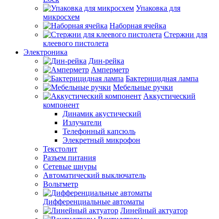
Упаковка для
микросхем
Наборная ячейка
Стержни для
клеевого пистолета
Электроника
Дин-рейка
Амперметр
Бактерицидная лампа
Мебельные ручки
Аккустический
компонент
Динамик акустический
Излучатели
Телефонный капсюль
Элекретный микрофон
Текстолит
Разъем питания
Сетевые шнуры
Автоматический выключатель
Вольтметр
Дифференциальные автоматы
Линейный актуатор