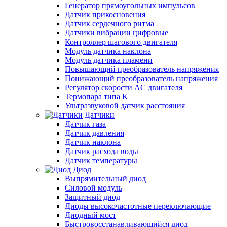
Генератор прямоугольных импульсов
Датчик прикосновения
Датчик сердечного ритма
Датчики вибрации цифровые
Контроллер шагового двигателя
Модуль датчика наклона
Модуль датчика пламени
Повышающий преобразователь напряжения
Понижающий преобразователь напряжения
Регулятор скорости AC двигателя
Термопара типа К
Ультразвуковой датчик расстояния
Датчики
Датчик газа
Датчик давления
Датчик наклона
Датчик расхода воды
Датчик температуры
Диод
Выпрямительный диод
Силовой модуль
Защитный диод
Диоды высокочастотные переключающие
Диодный мост
Быстровосстанавливающийся диод