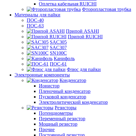
Оплетка кабельная RUICHI
Фторопластовая трубка
Материалы для пайки
ПОС-40
ПОС-63
Припой ASAHI
Припой RUICHI
SAC305
SAC307
SN100C
Канифоль
ПОС-61
Флюс для пайки
Электронные компоненты
Конденсатор
Ионистор
Пленочный конденсатор
Пусковой конденсатор
Электролитический конденсатор
Резисторы
Потенциометры
Переменный резистор
Мощный резистор
Прочие
Постоянный резистор