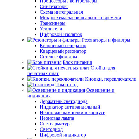
Процессоры / контроллеры
Синтезаторы
Схема интегральная
Микросхема часов реального времени
Трансиверы
Усилители
Цифровой изолятор
Резонаторы и фильтры
Кварцевый генератор
Кварцевый резонатор
Сетевые фильтры
Блок питания
Стойки для
печатных плат
Кнопки, переключатели
Токоотвод
Освещение и
индикация
Держатель светодиода
Индикатор антивандальный
Неоновые лампочки в корпусе
Неоновая лампа
Светоарматура
Светодиод
Цифровой индикатор