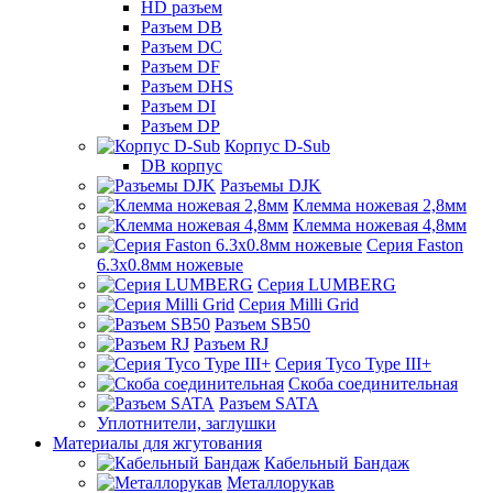
HD разъем
Разъем DB
Разъем DC
Разъем DF
Разъем DHS
Разъем DI
Разъем DP
Корпус D-Sub
DB корпус
Разъемы DJK
Клемма ножевая 2,8мм
Клемма ножевая 4,8мм
Серия Faston
6.3х0.8мм ножевые
Серия LUMBERG
Серия Milli Grid
Разъем SB50
Разъем RJ
Серия Tyco Type III+
Скоба соединительная
Разъем SATA
Уплотнители, заглушки
Материалы для жгутования
Кабельный Бандаж
Металлорукав