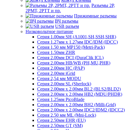
Кожух клеммы
Разъемы 2Р,
2РМТ, 2РТТ и пр.
Прижимные разъемы
ВЧ разъемы
USB разъем
Низковольтное питание
Серия 1.00мм SH (A1001,SH,SSH,SHR)
Серия 1.27мм x 1.27мм IDC/IDM (IDCC)
Серия 1.50 мм MP150 (Metri-Pack)
Серия 1.50мм ZHR
Серия 2.00мм DCI (DuraClik ICL)
Серия 2.00мм HB/WB (PH,MU,PHR)
Серия 2.00мм HC (PAP)
Серия 2.00мм iGrid
Серия 2,54 мм MODU
Серия 2.00мм SL (Sherlock)
Серия 2.00мм x 2.00мм BL2 (BLS2/BLD2)
Серия 2.00мм x 2.00мм HB2 (MDU/PHDR)
Серия 1.25мм PicoBlade
Серия 2.00мм х 2.00мм BH2 (Milli-Grid)
Серия 2.00мм х 2.00мм IDC2/IDM2 (IDCC2)
Серия 2.50 мм ML (Mni-Lock)
Серия 2.50мм EHR (EU)
Серия 2.50мм GT (SM)