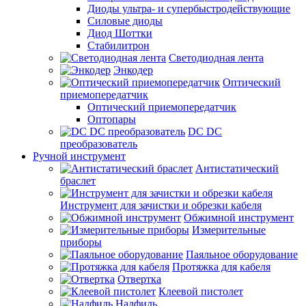
Диоды ультра- и супербыстродействующие
Силовые диоды
Диод Шоттки
Стабилитрон
Светодиодная лента
Энкодер
Оптический
приемопередатчик
Оптический приемопередатчик
Оптопары
DC DC
преобразователь
Ручной инструмент
Антистатический
браслет
Инструмент для зачистки и обрезки кабеля
Обжимной инструмент
Измерительные
приборы
Паяльное оборудование
Протяжка для кабеля
Отвертка
Клеевой пистолет
Надфиль