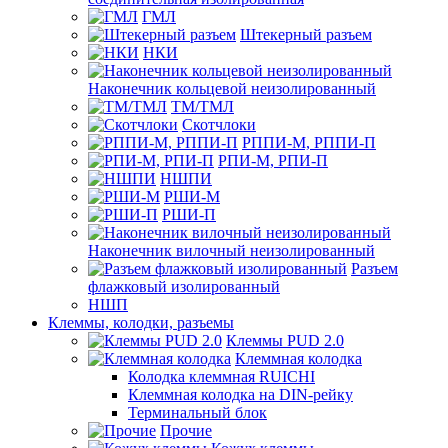
ГМЛ
Штекерный разъем
НКИ
Наконечник кольцевой неизолированный
ТМ/ТМЛ
Скотчлоки
РППИ-М, РППИ-П
РПИ-М, РПИ-П
НШПИ
РШИ-М
РШИ-П
Наконечник вилочный неизолированный
Разъем
флажковый изолированный
НШП
Клеммы, колодки, разъемы
Клеммы PUD 2.0
Клеммная колодка
Колодка клеммная RUICHI
Клеммная колодка на DIN-рейку
Терминальный блок
Прочие