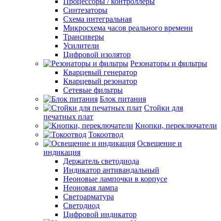
Процессоры / контроллеры
Синтезаторы
Схема интегральная
Микросхема часов реального времени
Трансиверы
Усилители
Цифровой изолятор
Резонаторы и фильтры
Кварцевый генератор
Кварцевый резонатор
Сетевые фильтры
Блок питания
Стойки для
печатных плат
Кнопки, переключатели
Токоотвод
Освещение и
индикация
Держатель светодиода
Индикатор антивандальный
Неоновые лампочки в корпусе
Неоновая лампа
Светоарматура
Светодиод
Цифровой индикатор