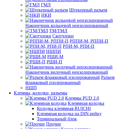
ГМЛ
Штекерный разъем
НКИ
Наконечник кольцевой неизолированный
ТМ/ТМЛ
Скотчлоки
РППИ-М, РППИ-П
РПИ-М, РПИ-П
НШПИ
РШИ-М
РШИ-П
Наконечник вилочный неизолированный
Разъем
флажковый изолированный
НШП
Клеммы, колодки, разъемы
Клеммы PUD 2.0
Клеммная колодка
Колодка клеммная RUICHI
Клеммная колодка на DIN-рейку
Терминальный блок
Прочие