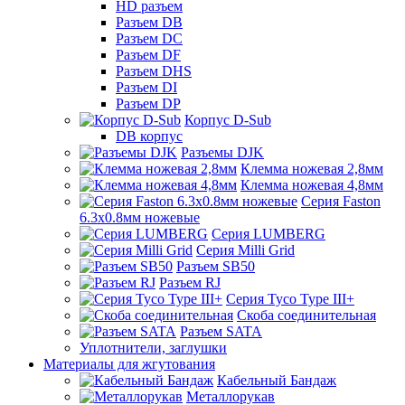
HD разъем
Разъем DB
Разъем DC
Разъем DF
Разъем DHS
Разъем DI
Разъем DP
Корпус D-Sub
DB корпус
Разъемы DJK
Клемма ножевая 2,8мм
Клемма ножевая 4,8мм
Серия Faston
6.3х0.8мм ножевые
Серия LUMBERG
Серия Milli Grid
Разъем SB50
Разъем RJ
Серия Tyco Type III+
Скоба соединительная
Разъем SATA
Уплотнители, заглушки
Материалы для жгутования
Кабельный Бандаж
Металлорукав