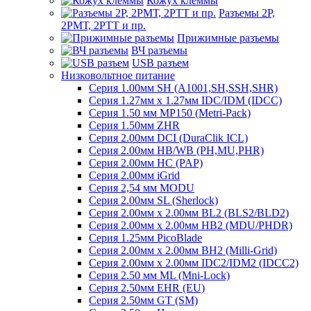
Кожух клеммы
Разъемы 2Р,
2РМТ, 2РТТ и пр.
Прижимные разъемы
ВЧ разъемы
USB разъем
Низковольтное питание
Серия 1.00мм SH (A1001,SH,SSH,SHR)
Серия 1.27мм x 1.27мм IDC/IDM (IDCC)
Серия 1.50 мм MP150 (Metri-Pack)
Серия 1.50мм ZHR
Серия 2.00мм DCI (DuraClik ICL)
Серия 2.00мм HB/WB (PH,MU,PHR)
Серия 2.00мм HC (PAP)
Серия 2.00мм iGrid
Серия 2,54 мм MODU
Серия 2.00мм SL (Sherlock)
Серия 2.00мм x 2.00мм BL2 (BLS2/BLD2)
Серия 2.00мм x 2.00мм HB2 (MDU/PHDR)
Серия 1.25мм PicoBlade
Серия 2.00мм х 2.00мм BH2 (Milli-Grid)
Серия 2.00мм х 2.00мм IDC2/IDM2 (IDCC2)
Серия 2.50 мм ML (Mni-Lock)
Серия 2.50мм EHR (EU)
Серия 2.50мм GT (SM)