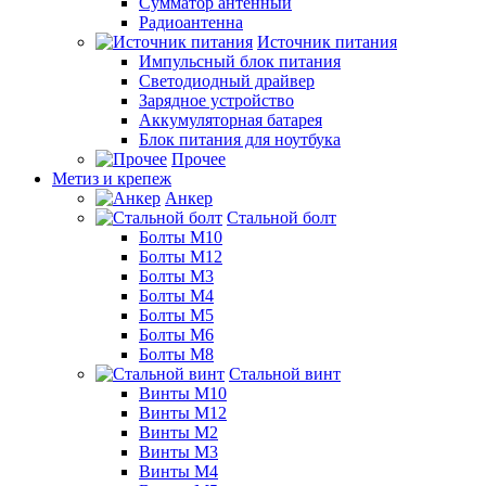
Сумматор антенный
Радиоантенна
Источник питания
Импульсный блок питания
Светодиодный драйвер
Зарядное устройство
Аккумуляторная батарея
Блок питания для ноутбука
Прочее
Метиз и крепеж
Анкер
Стальной болт
Болты М10
Болты М12
Болты М3
Болты М4
Болты М5
Болты М6
Болты М8
Стальной винт
Винты М10
Винты М12
Винты М2
Винты М3
Винты М4