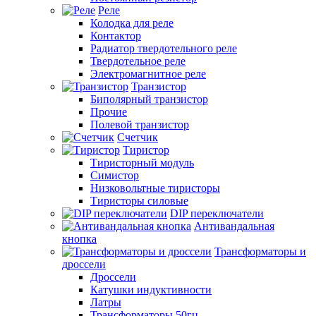
Реле
Колодка для реле
Контактор
Радиатор твердотельного реле
Твердотельное реле
Электромагнитное реле
Транзистор
Биполярный транзистор
Прочие
Полевой транзистор
Счетчик
Тиристор
Тиристорный модуль
Симистор
Низковольтные тиристоры
Тиристоры силовые
DIP переключатели
Антивандальная
кнопка
Трансформаторы и
дроссели
Дроссели
Катушки индуктивности
Латры
Трансформаторы 50гц