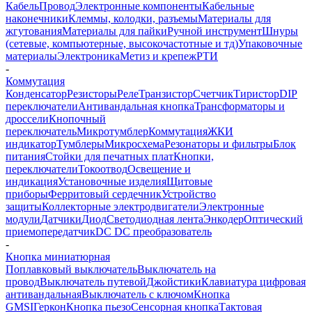
Кабель
Провод
Электронные компоненты
Кабельные
наконечники
Клеммы, колодки, разъемы
Материалы для
жгутования
Материалы для пайки
Ручной инструмент
Шнуры
(сетевые, компьютерные, высокочастотные и тд)
Упаковочные
материалы
Электроника
Метиз и крепеж
РТИ
-
Коммутация
Конденсатор
Резисторы
Реле
Транзистор
Счетчик
Тиристор
DIP
переключатели
Антивандальная кнопка
Трансформаторы и
дроссели
Кнопочный
переключатель
Микротумблер
Коммутация
ЖКИ
индикатор
Тумблеры
Микросхема
Резонаторы и фильтры
Блок
питания
Стойки для печатных плат
Кнопки,
переключатели
Токоотвод
Освещение и
индикация
Установочные изделия
Щитовые
приборы
Ферритовый сердечник
Устройство
защиты
Коллекторные электродвигатели
Электронные
модули
Датчики
Диод
Светодиодная лента
Энкодер
Оптический
приемопередатчик
DC DC преобразователь
-
Кнопка миниатюрная
Поплавковый выключатель
Выключатель на
провод
Выключатель путевой
Джойстики
Клавиатура цифровая
антивандальная
Выключатель с ключом
Кнопка
GMSI
Геркон
Кнопка пьезо
Сенсорная кнопка
Тактовая