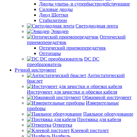
Диоды ультра- и супербыстродействующие
Силовые диоды
Диод Шоттки
Стабилитрон
Светодиодная лента
Энкодер
Оптический
приемопередатчик
Оптический приемопередатчик
Оптопары
DC DC
преобразователь
Ручной инструмент
Антистатический
браслет
Инструмент для зачистки и обрезки кабеля
Обжимной инструмент
Измерительные
приборы
Паяльное оборудование
Протяжка для кабеля
Отвертка
Клеевой пистолет
Надфиль