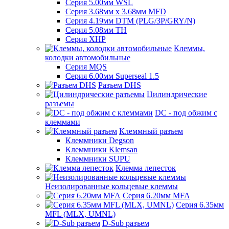
Серия 5.00мм WSL
Серия 3.68мм х 3.68мм MFD
Серия 4.19мм DTM (PLG/3P/GRY/N)
Серия 5.08мм TH
Серия XHP
Клеммы,
колодки автомобильные
Серия MQS
Серия 6.00мм Superseal 1.5
Разъем DHS
Цилиндрические
разъемы
DC - под обжим с
клеммами
Клеммный разъем
Клеммники Degson
Клеммники Klemsan
Клеммники SUPU
Клемма лепесток
Неизолированные кольцевые клеммы
Серия 6.20мм MFA
Серия 6.35мм
MFL (MLX, UMNL)
D-Sub разъем