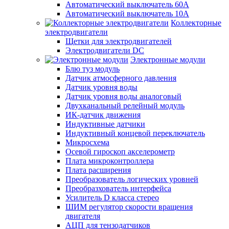
Автоматический выключатель 60А
Автоматический выключатель 10А
Коллекторные
электродвигатели
Щетки для электродвигателей
Электродвигатели DC
Электронные модули
Блю туз модуль
Датчик атмосферного давления
Датчик уровня воды
Датчик уровня воды аналоговый
Двухканальный релейный модуль
ИК-датчик движения
Индуктивные датчики
Индуктивный концевой переключатель
Микросхема
Осевой гироскоп акселерометр
Плата микроконтроллера
Плата расширения
Преобразователь логических уровней
Преобразхователь интерфейса
Усилитель D класса стерео
ШИМ регулятор скорости вращения
двигателя
АЦП для тензодатчиков