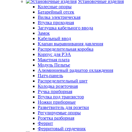
Установочные изделия
Колесные опоры
Батарейный отсек
Вилка электрическая
Втулка проходная
Заглушка кабельного ввода
Замок
Кабельный ввод
Клапан выравнивания давления
Распределительная коробка
Корпус для РЭА
Макетная плата
Модуль Пельтье
Алюминиевый радиатор охлаждения
Патч-панель
Распределительный щит
Колодка розеточная
Ручка приборная
Втулка под транзистор
Ножки приборные
Разветвитель для розетки
Регулируемые опоры
Розетка разборная
Феррит
Ферритовый сердечник