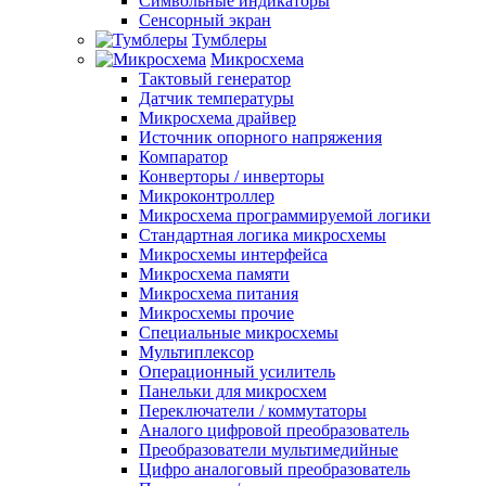
Символьные индикаторы
Сенсорный экран
Тумблеры
Микросхема
Тактовый генератор
Датчик температуры
Микросхема драйвер
Источник опорного напряжения
Компаратор
Конверторы / инверторы
Микроконтроллер
Микросхема программируемой логики
Стандартная логика микросхемы
Микросхемы интерфейса
Микросхема памяти
Микросхема питания
Микросхемы прочие
Специальные микросхемы
Мультиплексор
Операционный усилитель
Панельки для микросхем
Переключатели / коммутаторы
Аналого цифровой преобразователь
Преобразователи мультимедийные
Цифро аналоговый преобразователь