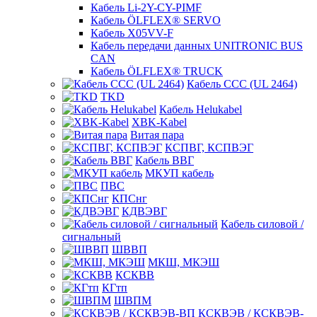
Кабель Li-2Y-CY-PIMF
Кабель ÖLFLEX® SERVO
Кабель X05VV-F
Кабель передачи данных UNITRONIC BUS
CAN
Кабель ÖLFLEX® TRUCK
Кабель CCC (UL 2464)
TKD
Кабель Helukabel
XBK-Kabel
Витая пара
КСПВГ, КСПВЭГ
Кабель ВВГ
МКУП кабель
ПВС
КПСнг
КДВЭВГ
Кабель силовой /
сигнальный
ШВВП
МКШ, МКЭШ
КСКВВ
КГтп
ШВПМ
КСКВЭВ / КСКВЭВ-