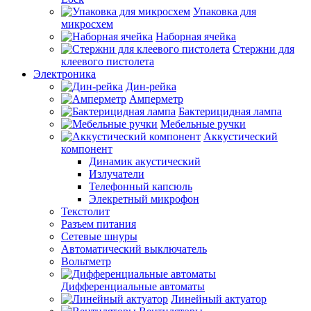
Упаковка для
микросхем
Наборная ячейка
Стержни для
клеевого пистолета
Электроника
Дин-рейка
Амперметр
Бактерицидная лампа
Мебельные ручки
Аккустический
компонент
Динамик акустический
Излучатели
Телефонный капсюль
Элекретный микрофон
Текстолит
Разъем питания
Сетевые шнуры
Автоматический выключатель
Вольтметр
Дифференциальные автоматы
Линейный актуатор