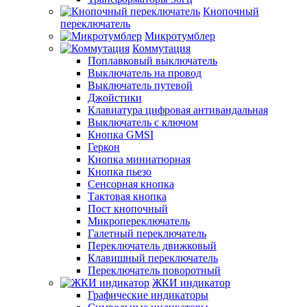
Кнопочный
переключатель
Микротумблер
Коммутация
Поплавковый выключатель
Выключатель на провод
Выключатель путевой
Джойстики
Клавиатура цифровая антивандальная
Выключатель с ключом
Кнопка GMSI
Геркон
Кнопка миниатюрная
Кнопка пьезо
Сенсорная кнопка
Тактовая кнопка
Пост кнопочный
Микропереключатель
Галетный переключатель
Переключатель движковый
Клавишный переключатель
Переключатель поворотный
ЖКИ индикатор
Графические индикаторы