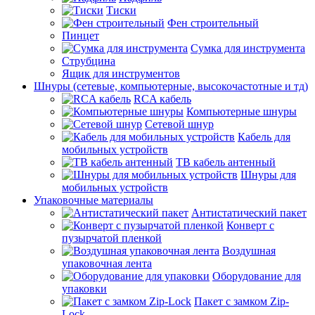
Тиски
Фен строительный
Пинцет
Сумка для инструмента
Струбцина
Ящик для инструментов
Шнуры (сетевые, компьютерные, высокочастотные и тд)
RCA кабель
Компьютерные шнуры
Сетевой шнур
Кабель для
мобильных устройств
ТВ кабель антенный
Шнуры для
мобильных устройств
Упаковочные материалы
Антистатический пакет
Конверт с
пузырчатой пленкой
Воздушная
упаковочная лента
Оборудование для
упаковки
Пакет с замком Zip-
Lock