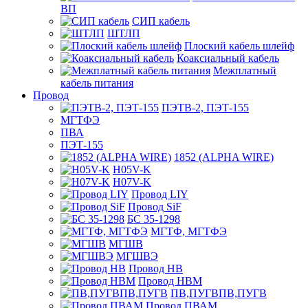
ВП
СИП кабель
ШТЛП
Плоский кабель шлейф
Коаксиальный кабель
Межплатный
кабель питания
Провод
ПЭТВ-2, ПЭТ-155
МГТФЭ
ПВА
ПЭТ-155
1852 (ALPHA WIRE)
H05V-K
H07V-K
Провод LIY
Провод SiF
БС 35-1298
МГТФ, МГТФЭ
МГШВ
МГШВЭ
Провод НВ
Провод НВМ
ПВ,ПУГВПВ,ПУГВ
Провод ПВАМ