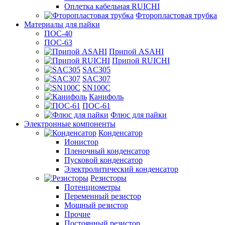
Оплетка кабельная RUICHI
Фторопластовая трубка
Материалы для пайки
ПОС-40
ПОС-63
Припой ASAHI
Припой RUICHI
SAC305
SAC307
SN100C
Канифоль
ПОС-61
Флюс для пайки
Электронные компоненты
Конденсатор
Ионистор
Пленочный конденсатор
Пусковой конденсатор
Электролитический конденсатор
Резисторы
Потенциометры
Переменный резистор
Мощный резистор
Прочие
Постоянный резистор