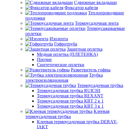
Сдвижные вкладыши
Фиксатор кабеля
Теплопроводящие
подложки
Термоусадочная лента
Термоусаживаемые
оплетки
Изолента
Гофротруба
Защитная оплетка
Медная оплетка (ПЛЕТЕНКА)
Прочие
Синтетические оплетки
Разветвитель гофры
Трубка
электроизоляционная
Термоусадочная трубка
Термоусадочная трубка RUICHI
Термоусадочная трубка REXANT
Термоусадочная трубка КВТ 2 к 1
Термоусадочная трубка КВТ 3 к 1
Клеевая
термоусадочная трубка
Клеевая термоусадочная трубка DERAY-
IAKT