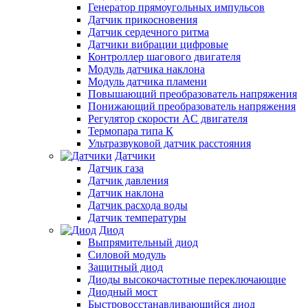
Генератор прямоугольных импульсов
Датчик прикосновения
Датчик сердечного ритма
Датчики вибрации цифровые
Контроллер шагового двигателя
Модуль датчика наклона
Модуль датчика пламени
Повышающий преобразователь напряжения
Понижающий преобразователь напряжения
Регулятор скорости AC двигателя
Термопара типа К
Ультразвуковой датчик расстояния
Датчики
Датчик газа
Датчик давления
Датчик наклона
Датчик расхода воды
Датчик температуры
Диод
Выпрямительный диод
Силовой модуль
Защитный диод
Диоды высокочастотные переключающие
Диодный мост
Быстровосстанавливающийся диод