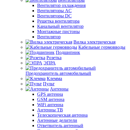
Вентиляторы
Вентилятор охлаждения
Вентиляторы AC
Вентиляторы DC
Решетка вентилятора
Канальный вентилятор
Монтажные пистоны
Вентилятор
Вилка электрическая
Кабельные гермовводы
Подшипник
Розетка
ЭПРА
Предохранитель автомобильный
Клемма
Пульт
Антенны
GPS антенна
GSM антенна
WiFi антенна
Антенны ТВ
Телескопическая антенна
Антенные делители
Ответвитель антенный