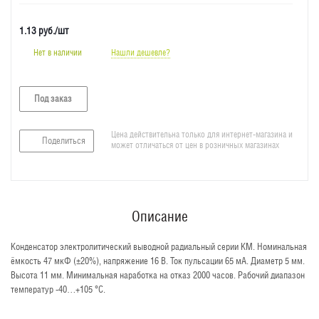
1.13
руб.
/шт
Нет в наличии
Нашли дешевле?
Под заказ
Цена действительна только для интернет-магазина и
Поделиться
может отличаться от цен в розничных магазинах
Описание
Конденсатор электролитический выводной радиальный серии KM. Номинальная
ёмкость 47 мкФ (±20%), напряжение 16 В. Ток пульсации 65 мА. Диаметр 5 мм.
Высота 11 мм. Минимальная наработка на отказ 2000 часов. Рабочий диапазон
температур -40…+105 °C.